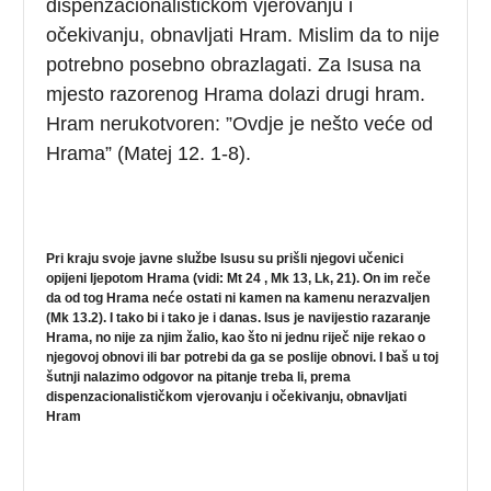
dispenzacionalističkom vjerovanju i
očekivanju, obnavljati Hram. Mislim da to nije
potrebno posebno obrazlagati. Za Isusa na
mjesto razorenog Hrama dolazi drugi hram.
Hram nerukotvoren: ”Ovdje je nešto veće od
Hrama” (Matej 12. 1-8).
Pri kraju svoje javne službe Isusu su prišli njegovi učenici
opijeni ljepotom Hrama (vidi: Mt 24 , Mk 13, Lk, 21). On im reče
da od tog Hrama neće ostati ni kamen na kamenu nerazvaljen
(Mk 13.2). I tako bi i tako je i danas. Isus je navijestio razaranje
Hrama, no nije za njim žalio, kao što ni jednu riječ nije rekao o
njegovoj obnovi ili bar potrebi da ga se poslije obnovi. I baš u toj
šutnji nalazimo odgovor na pitanje treba li, prema
dispenzacionalističkom vjerovanju i očekivanju, obnavljati
Hram