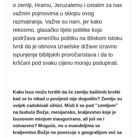
o zemlji, Hramu, Jeruzalemu i ostalim za nas
važnim pojmovima u sklopu ovog
razmatranja. Važne su nam, jer kako
rekosmo, glasačko tijelo politike koja
podržava američku politiku na Bliskom istoku
tvrdi da je obnova izraelske države izravno
ispunjenje biblijskih proročanstava i da to
kršćani pod svaku cijenu moraju podupirati.
Kako Isus može tvrditi da će zemlju baštiniti krotki
kad se to nikad u povijesti nije dogodilo? Zemlju su
uvijek zadobivali silnici. Misli li se pod ”zemljom”
na buduće Božje, mesijansko, kraljevstvo koje je
Isusovom misijom inaugurirano, ali još ne i
ostvareno? Moguće, no u evanđeljima se
kraljevstvo Božje ne povezuje s geografijom već sa