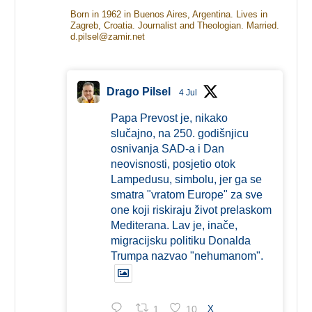
Born in 1962 in Buenos Aires, Argentina. Lives in
Zagreb, Croatia. Journalist and Theologian. Married.
d.pilsel@zamir.net
Drago Pilsel
4 Jul
Papa Prevost je, nikako
slučajno, na 250. godišnjicu
osnivanja SAD-a i Dan
neovisnosti, posjetio otok
Lampedusu, simbolu, jer ga se
smatra "vratom Europe" za sve
one koji riskiraju život prelaskom
Mediterana. Lav je, inače,
migracijsku politiku Donalda
Trumpa nazvao "nehumanom".
1
10
X