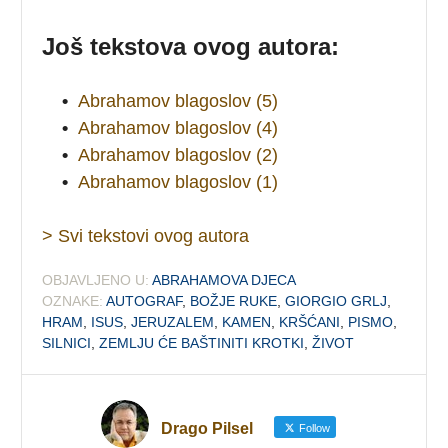
Još tekstova ovog autora:
•
Abrahamov blagoslov (5)
•
Abrahamov blagoslov (4)
•
Abrahamov blagoslov (2)
•
Abrahamov blagoslov (1)
> Svi tekstovi ovog autora
OBJAVLJENO U:
ABRAHAMOVA DJECA
OZNAKE:
AUTOGRAF
,
BOŽJE RUKE
,
GIORGIO GRLJ
,
HRAM
,
ISUS
,
JERUZALEM
,
KAMEN
,
KRŠĆANI
,
PISMO
,
SILNICI
,
ZEMLJU ĆE BAŠTINITI KROTKI
,
ŽIVOT
Drago Pilsel
Follow