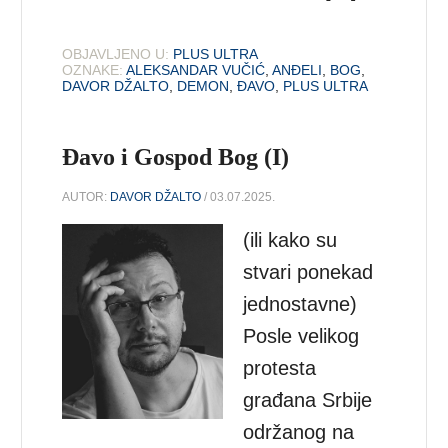
OBJAVLJENO U:
PLUS ULTRA
OZNAKE:
ALEKSANDAR VUČIĆ
,
ANĐELI
,
BOG
,
DAVOR DŽALTO
,
DEMON
,
ĐAVO
,
PLUS ULTRA
Đavo i Gospod Bog (I)
AUTOR:
DAVOR DŽALTO
/ 03.07.2025.
(ili kako su
stvari ponekad
jednostavne)
Posle velikog
protesta
građana Srbije
održanog na