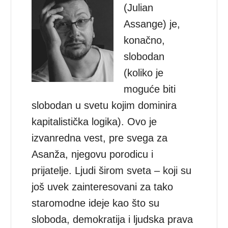
(Julian
Assange) je,
konačno,
slobodan
(koliko je
moguće biti
slobodan u svetu kojim dominira
kapitalistička logika). Ovo je
izvanredna vest, pre svega za
Asanža, njegovu porodicu i
prijatelje. Ljudi širom sveta – koji su
još uvek zainteresovani za tako
staromodne ideje kao što su
sloboda, demokratija i ljudska prava