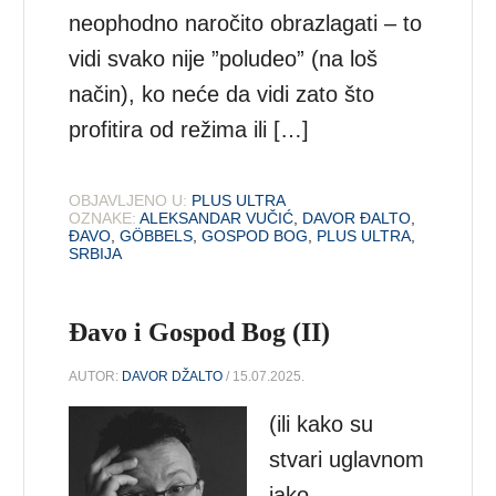
neophodno naročito obrazlagati – to
vidi svako nije ”poludeo” (na loš
način), ko neće da vidi zato što
profitira od režima ili […]
OBJAVLJENO U:
PLUS ULTRA
OZNAKE:
ALEKSANDAR VUČIĆ
,
DAVOR ĐALTO
,
ĐAVO
,
GÖBBELS
,
GOSPOD BOG
,
PLUS ULTRA
,
SRBIJA
Đavo i Gospod Bog (II)
AUTOR:
DAVOR DŽALTO
/ 15.07.2025.
(ili kako su
stvari uglavnom
jako