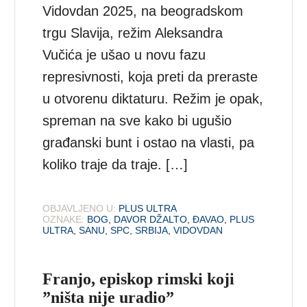
Vidovdan 2025, na beogradskom
trgu Slavija, režim Aleksandra
Vučića je ušao u novu fazu
represivnosti, koja preti da preraste
u otvorenu diktaturu. Režim je opak,
spreman na sve kako bi ugušio
građanski bunt i ostao na vlasti, pa
koliko traje da traje. […]
OBJAVLJENO U:
PLUS ULTRA
OZNAKE:
BOG
,
DAVOR DŽALTO
,
ĐAVAO
,
PLUS
ULTRA
,
SANU
,
SPC
,
SRBIJA
,
VIDOVDAN
Franjo, episkop rimski koji
”ništa nije uradio”