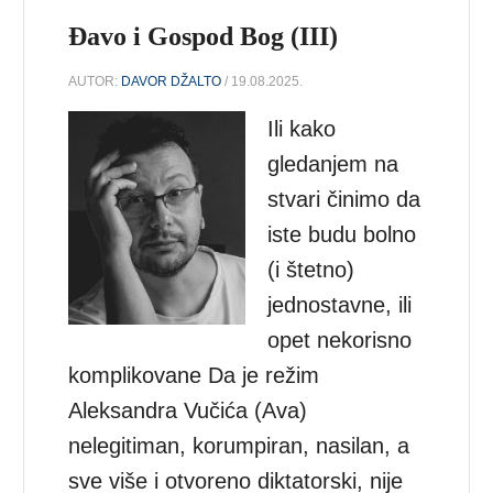
Đavo i Gospod Bog (III)
AUTOR:
DAVOR DŽALTO
/ 19.08.2025.
Ili kako
gledanjem na
stvari činimo da
iste budu bolno
(i štetno)
jednostavne, ili
opet nekorisno
komplikovane Da je režim
Aleksandra Vučića (Ava)
nelegitiman, korumpiran, nasilan, a
sve više i otvoreno diktatorski, nije