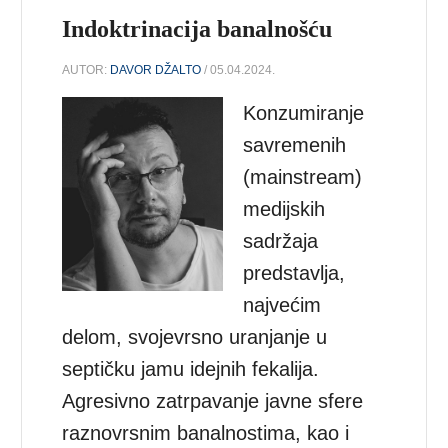
Indoktrinacija banalnošću
AUTOR:
DAVOR DŽALTO
/ 05.04.2024.
Konzumiranje
savremenih
(mainstream)
medijskih
sadržaja
predstavlja,
najvećim
delom, svojevrsno uranjanje u
septičku jamu idejnih fekalija.
Agresivno zatrpavanje javne sfere
raznovrsnim banalnostima, kao i