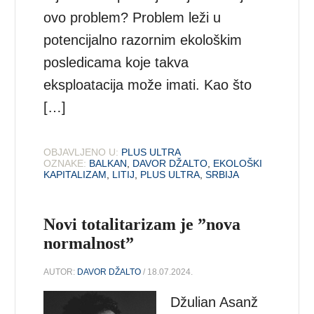
ovo problem? Problem leži u
potencijalno razornim ekološkim
posledicama koje takva
eksploatacija može imati. Kao što
[…]
OBJAVLJENO U:
PLUS ULTRA
OZNAKE:
BALKAN
,
DAVOR DŽALTO
,
EKOLOŠKI
KAPITALIZAM
,
LITIJ
,
PLUS ULTRA
,
SRBIJA
Novi totalitarizam je ”nova
normalnost”
AUTOR:
DAVOR DŽALTO
/ 18.07.2024.
Džulian Asanž