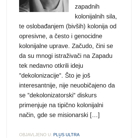
zapadnih
kolonijalnih sila,
te oslobađanjem (bivših) kolonija od
opresivne, a često i genocidne
kolonijalne uprave. Začudo, čini se
da su mnogi istraživači na Zapadu
tek nedavno otkrili ideju
”dekolonizacije”. Što je još
interesantnije, nije neuobičajeno da
se ”dekolonizatorski” diskurs
primenjuje na tipično kolonijalni
način, gde se misionarski […]
OBJAVLJENO U:
PLUS ULTRA