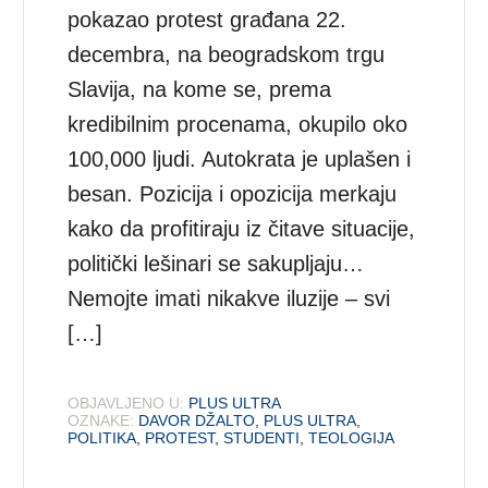
pokazao protest građana 22.
decembra, na beogradskom trgu
Slavija, na kome se, prema
kredibilnim procenama, okupilo oko
100,000 ljudi. Autokrata je uplašen i
besan. Pozicija i opozicija merkaju
kako da profitiraju iz čitave situacije,
politički lešinari se sakupljaju…
Nemojte imati nikakve iluzije – svi
[…]
OBJAVLJENO U:
PLUS ULTRA
OZNAKE:
DAVOR DŽALTO
,
PLUS ULTRA
,
POLITIKA
,
PROTEST
,
STUDENTI
,
TEOLOGIJA