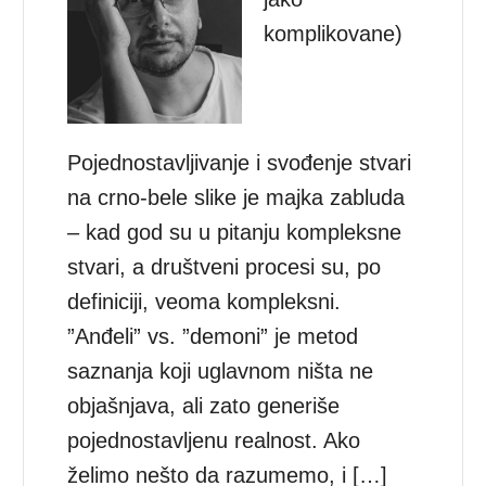
komplikovane)
Pojednostavljivanje i svođenje stvari
na crno-bele slike je majka zabluda
– kad god su u pitanju kompleksne
stvari, a društveni procesi su, po
definiciji, veoma kompleksni.
”Anđeli” vs. ”demoni” je metod
saznanja koji uglavnom ništa ne
objašnjava, ali zato generiše
pojednostavljenu realnost. Ako
želimo nešto da razumemo, i […]