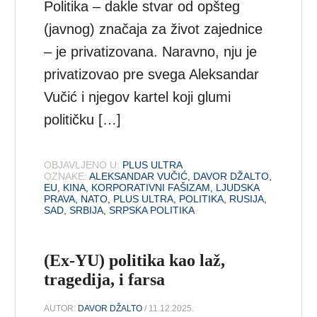
Politika – dakle stvar od opšteg
(javnog) značaja za život zajednice
– je privatizovana. Naravno, nju je
privatizovao pre svega Aleksandar
Vučić i njegov kartel koji glumi
političku […]
OBJAVLJENO U:
PLUS ULTRA
OZNAKE:
ALEKSANDAR VUČIĆ
,
DAVOR DŽALTO
,
EU
,
KINA
,
KORPORATIVNI FAŠIZAM
,
LJUDSKA
PRAVA
,
NATO
,
PLUS ULTRA
,
POLITIKA
,
RUSIJA
,
SAD
,
SRBIJA
,
SRPSKA POLITIKA
(Ex-YU) politika kao laž,
tragedija, i farsa
AUTOR:
DAVOR DŽALTO
/ 11.12.2025.