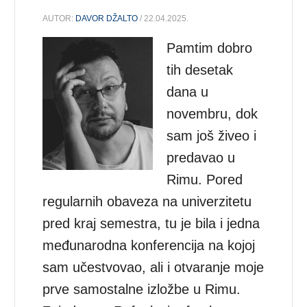
AUTOR:
DAVOR DŽALTO
/ 22.04.2025.
Pamtim dobro
tih desetak
dana u
novembru, dok
sam još živeo i
predavao u
Rimu. Pored
regularnih obaveza na univerzitetu
pred kraj semestra, tu je bila i jedna
međunarodna konferencija na kojoj
sam učestvovao, ali i otvaranje moje
prve samostalne izložbe u Rimu.