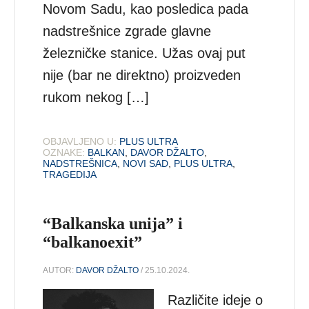
Novom Sadu, kao posledica pada
nadstrešnice zgrade glavne
železničke stanice. Užas ovaj put
nije (bar ne direktno) proizveden
rukom nekog […]
OBJAVLJENO U:
PLUS ULTRA
OZNAKE:
BALKAN
,
DAVOR DŽALTO
,
NADSTREŠNICA
,
NOVI SAD
,
PLUS ULTRA
,
TRAGEDIJA
“Balkanska unija” i
“balkanoexit”
AUTOR:
DAVOR DŽALTO
/ 25.10.2024.
Različite ideje o