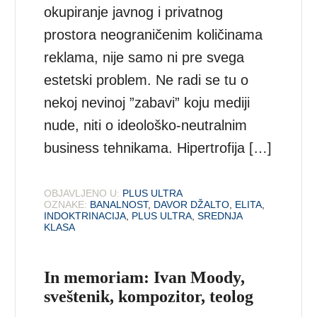
okupiranje javnog i privatnog
prostora neograničenim količinama
reklama, nije samo ni pre svega
estetski problem. Ne radi se tu o
nekoj nevinoj ”zabavi” koju mediji
nude, niti o ideološko-neutralnim
business tehnikama. Hipertrofija […]
OBJAVLJENO U:
PLUS ULTRA
OZNAKE:
BANALNOST
,
DAVOR DŽALTO
,
ELITA
,
INDOKTRINACIJA
,
PLUS ULTRA
,
SREDNJA
KLASA
In memoriam: Ivan Moody,
sveštenik, kompozitor, teolog