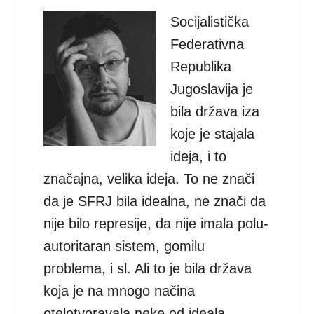
Socijalistička
Federativna
Republika
Jugoslavija je
bila država iza
koje je stajala
ideja, i to
značajna, velika ideja. To ne znači
da je SFRJ bila idealna, ne znači da
nije bilo represije, da nije imala polu-
autoritaran sistem, gomilu
problema, i sl. Ali to je bila država
koja je na mnogo načina
otelotvoravala neke od ideala