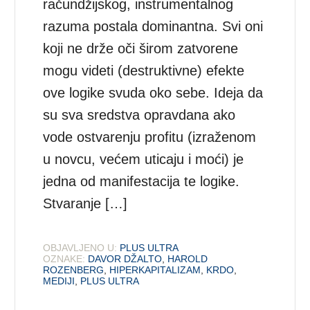
račundžijskog, instrumentalnog
razuma postala dominantna. Svi oni
koji ne drže oči širom zatvorene
mogu videti (destruktivne) efekte
ove logike svuda oko sebe. Ideja da
su sva sredstva opravdana ako
vode ostvarenju profitu (izraženom
u novcu, većem uticaju i moći) je
jedna od manifestacija te logike.
Stvaranje […]
OBJAVLJENO U:
PLUS ULTRA
OZNAKE:
DAVOR DŽALTO
,
HAROLD
ROZENBERG
,
HIPERKAPITALIZAM
,
KRDO
,
MEDIJI
,
PLUS ULTRA