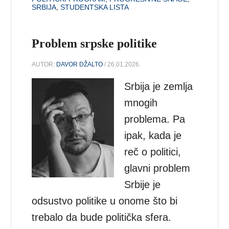
SRBIJA
,
STUDENTSKA LISTA
Problem srpske politike
AUTOR:
DAVOR DŽALTO
/ 26.01.2026.
Srbija je zemlja
mnogih
problema. Pa
ipak, kada je
reč o politici,
glavni problem
Srbije je
odsustvo politike u onome što bi
trebalo da bude politička sfera.