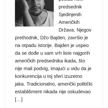
predsednik
Sjedinjenih
Američkih
Država. Njegov
prethodnik, Džo Bajden, završio je
na otpadu istorije. Bajden je uspeo
da se dođe u sam vrh liste najgorih
američkih predsednika ikada, što
nije mali podvig, imajući u vidu da je
konkurencija u toj sferi izuzetno
jaka. Tradicionalno, američki politički
establišment nikada nije oskudevao
[…]