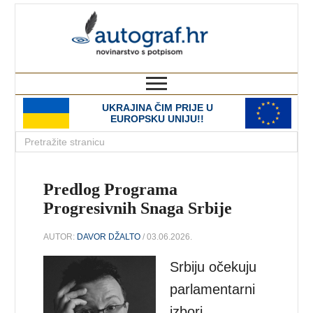
autograf.hr
novinarstvo s potpisom
UKRAJINA ČIM PRIJE U
EUROPSKU UNIJU!!
Predlog Programa
Progresivnih Snaga Srbije
AUTOR:
DAVOR DŽALTO
/ 03.06.2026.
Srbiju očekuju
parlamentarni
izbori.