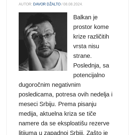
AUTOR:
DAVOR DŽALTO
/ 08.08.2024.
Balkan je
prostor kome
krize različitih
vrsta nisu
strane.
Poslednja, sa
potencijalno
dugoročnim negativnim
posledicama, potresa ovih nedelja i
meseci Srbiju. Prema pisanju
medija, aktuelna kriza se tiče
namere da se eksploatišu rezerve
litijuma u ​​zapadnoj Srbiji. Zašto je