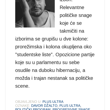
Relevantne
političke snage
koje će se
takmičiti na
izborima se grupišu u dve kolone:
prorežimska i kolona okupljena oko
”studentske liste”. Opozicione partije
koje su u parlamentu su sebe
osudile na duboku hibernaciju, a
možda i trajan nestanak sa političke
scene.
OBJAVLJENO U:
PLUS ULTRA
OZNAKE:
DAVOR DŽALTO
,
PLUS ULTRA
,
POLITIČKI PROGRAM
,
PROGRESIVNE SNAGE
,