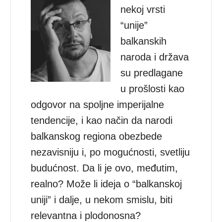
nekoj vrsti
“unije”
balkanskih
naroda i država
su predlagane
u prošlosti kao
odgovor na spoljne imperijalne
tendencije, i kao način da narodi
balkanskog regiona obezbede
nezavisniju i, po mogućnosti, svetliju
budućnost. Da li je ovo, međutim,
realno? Može li ideja o “balkanskoj
uniji” i dalje, u nekom smislu, biti
relevantna i plodonosna?