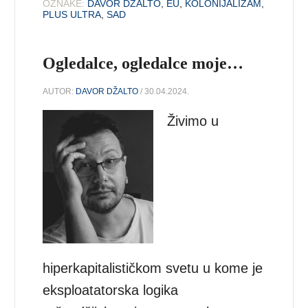
OZNAKE:
DAVOR DŽALTO
,
EU
,
KOLONIJALIZAM
,
PLUS ULTRA
,
SAD
Ogledalce, ogledalce moje…
AUTOR:
DAVOR DŽALTO
/ 30.04.2024.
Živimo u
hiperkapitalističkom svetu u kome je
eksploatatorska logika