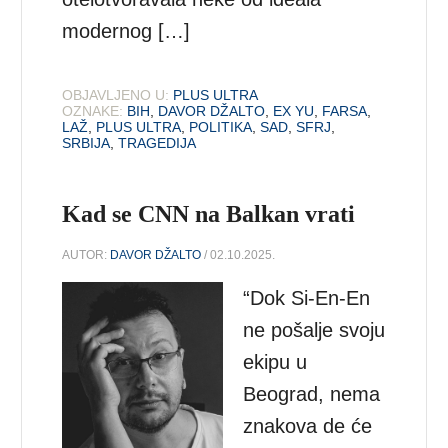
modernog […]
OBJAVLJENO U:
PLUS ULTRA
OZNAKE:
BIH
,
DAVOR DŽALTO
,
EX YU
,
FARSA
,
LAŽ
,
PLUS ULTRA
,
POLITIKA
,
SAD
,
SFRJ
,
SRBIJA
,
TRAGEDIJA
Kad se CNN na Balkan vrati
AUTOR:
DAVOR DŽALTO
/ 02.10.2025.
“Dok Si-En-En
ne pošalje svoju
ekipu u
Beograd, nema
znakova de će