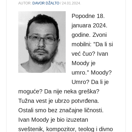
AUTOR:
DAVOR DŽALTO
/ 24.01.2024.
Popodne 18.
januara 2024.
godine. Zvoni
mobilni: ”Da li si
već čuo? Ivan
Moody je
umro.” Moody?
Umro? Da li je
moguće? Da nije neka greška?
Tužna vest je ubrzo potvrđena.
Ostali smo bez značajne ličnosti.
Ivan Moody je bio izuzetan
sveštenik, kompozitor, teolog i divno