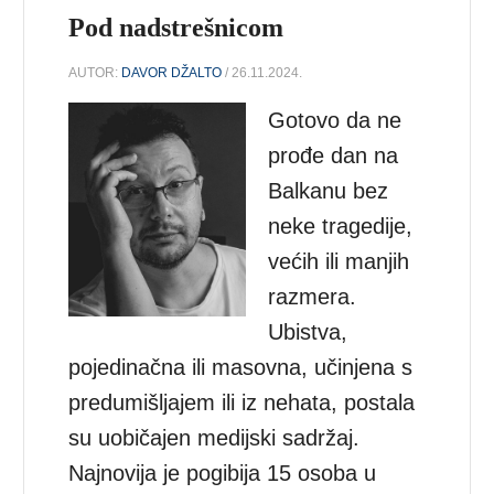
Pod nadstrešnicom
AUTOR:
DAVOR DŽALTO
/ 26.11.2024.
Gotovo da ne
prođe dan na
Balkanu bez
neke tragedije,
većih ili manjih
razmera.
Ubistva,
pojedinačna ili masovna, učinjena s
predumišljajem ili iz nehata, postala
su uobičajen medijski sadržaj.
Najnovija je pogibija 15 osoba u