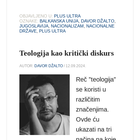
OBJAVLJENO U:
PLUS ULTRA
OZNAKE:
BALKANSKA UNIJA
,
DAVOR DŽALTO
,
JUGOSLAVIJA
,
NACIONALIZAM
,
NACIONALNE
DRŽAVE
,
PLUS ULTRA
Teologija kao kritički diskurs
AUTOR:
DAVOR DŽALTO
/ 12.09.2024.
Reč ”teologija”
se koristi u
različitim
značenjima.
Ovde ću
ukazati na tri
načina na koje