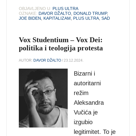
OBJAVLJENO U:
PLUS ULTRA
OZNAKE:
DAVOR DŽALTO
,
DONALD TRUMP
,
JOE BIDEN
,
KAPITALIZAM
,
PLUS ULTRA
,
SAD
Vox Studentium – Vox Dei:
politika i teologija protesta
AUTOR:
DAVOR DŽALTO
/ 23.12.2024.
Bizarni i
autoritarni
režim
Aleksandra
Vučića je
izgubio
legitimitet. To je