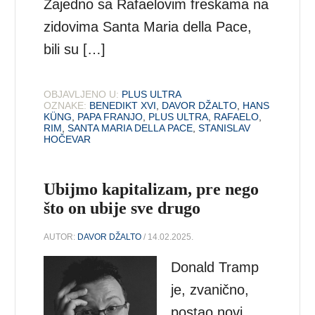
Zajedno sa Rafaelovim freskama na
zidovima Santa Maria della Pace,
bili su […]
OBJAVLJENO U:
PLUS ULTRA
OZNAKE:
BENEDIKT XVI
,
DAVOR DŽALTO
,
HANS
KÜNG
,
PAPA FRANJO
,
PLUS ULTRA
,
RAFAELO
,
RIM
,
SANTA MARIA DELLA PACE
,
STANISLAV
HOČEVAR
Ubijmo kapitalizam, pre nego
što on ubije sve drugo
AUTOR:
DAVOR DŽALTO
/ 14.02.2025.
Donald Tramp
je, zvanično,
postao novi