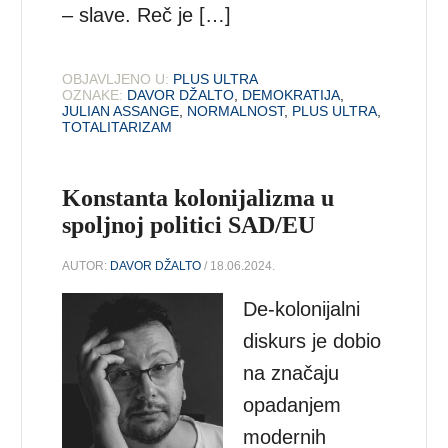
– slave. Reč je […]
OBJAVLJENO U:
PLUS ULTRA
OZNAKE:
DAVOR DŽALTO
,
DEMOKRATIJA
,
JULIAN ASSANGE
,
NORMALNOST
,
PLUS ULTRA
,
TOTALITARIZAM
Konstanta kolonijalizma u
spoljnoj politici SAD/EU
AUTOR:
DAVOR DŽALTO
/ 18.06.2024.
De-kolonijalni
diskurs je dobio
na značaju
opadanjem
modernih