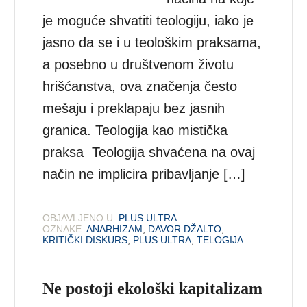
je moguće shvatiti teologiju, iako je
jasno da se i u teološkim praksama,
a posebno u društvenom životu
hrišćanstva, ova značenja često
mešaju i preklapaju bez jasnih
granica. Teologija kao mistička
praksa Teologija shvaćena na ovaj
način ne implicira pribavljanje […]
OBJAVLJENO U:
PLUS ULTRA
OZNAKE:
ANARHIZAM
,
DAVOR DŽALTO
,
KRITIČKI DISKURS
,
PLUS ULTRA
,
TELOGIJA
Ne postoji ekološki kapitalizam