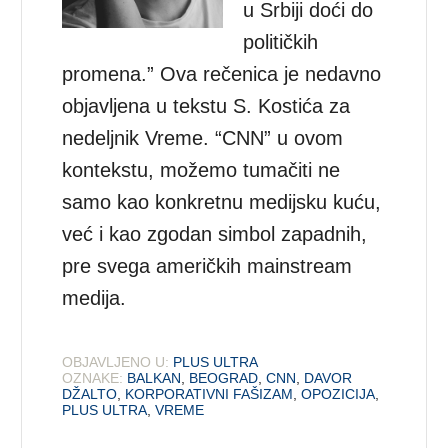
u Srbiji doći do
političkih
promena.” Ova rečenica je nedavno
objavljena u tekstu S. Kostića za
nedeljnik Vreme. “CNN” u ovom
kontekstu, možemo tumačiti ne
samo kao konkretnu medijsku kuću,
već i kao zgodan simbol zapadnih,
pre svega američkih mainstream
medija.
OBJAVLJENO U:
PLUS ULTRA
OZNAKE:
BALKAN
,
BEOGRAD
,
CNN
,
DAVOR
DŽALTO
,
KORPORATIVNI FAŠIZAM
,
OPOZICIJA
,
PLUS ULTRA
,
VREME