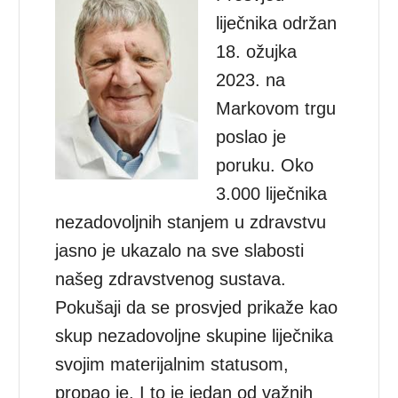
liječnika održan
18. ožujka
2023. na
Markovom trgu
poslao je
poruku. Oko
3.000 liječnika
nezadovoljnih stanjem u zdravstvu
jasno je ukazalo na sve slabosti
našeg zdravstvenog sustava.
Pokušaji da se prosvjed prikaže kao
skup nezadovoljne skupine liječnika
svojim materijalnim statusom,
propao je. I to je jedan od važnih