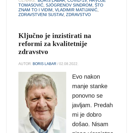
OZNAKE:
BORIS LABAR
,
COVID-19
,
HRVOJE
TOMASOVIĆ
,
SJÖGRENOV SINDROM
,
ŠTO
ZNAM TO I VIDIM
,
VLADIMIR MATIJANIĆ
,
ZDRAVSTVENI SUSTAV
,
ZDRAVSTVO
Ključno je inzistirati na
reformi za kvalitetnije
zdravstvo
AUTOR:
BORIS LABAR
/ 02.08.2022.
Evo nakon
manje stanke
ponovno se
javljam. Predah
mi je dobro
došao. Nisam