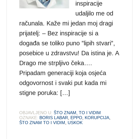
inspiracije
udaljilo me od
računala. Kaže mi jedan moj dragi
prijatelj: – Bez inspiracije si a
događa se toliko puno ”lipih stvari”,
posebice u zdravstvu! Da istina je. A
Drago me strpljivo čeka….
Pripadam generaciji koja osjeća
odgovornost i svaki put kada mi
stigne poruka: […]
OBJAVLJENO U:
ŠTO ZNAM, TO I VIDIM
OZNAKE:
BORIS LABAR
,
EPPO
,
KORUPCIJA
,
ŠTO ZNAM TO I VIDIM
,
USKOK