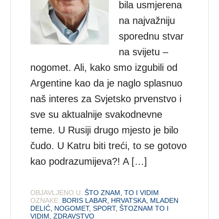
bila usmjerena
na najvažniju
sporednu stvar
na svijetu –
nogomet. Ali, kako smo izgubili od
Argentine kao da je naglo splasnuo
naš interes za Svjetsko prvenstvo i
sve su aktualnije svakodnevne
teme. U Rusiji drugo mjesto je bilo
čudo. U Katru biti treći, to se gotovo
kao podrazumijeva?! A […]
OBJAVLJENO U:
ŠTO ZNAM, TO I VIDIM
OZNAKE:
BORIS LABAR
,
HRVATSKA
,
MLADEN
DELIĆ
,
NOGOMET
,
SPORT
,
ŠTOZNAM TO I
VIDIM
,
ZDRAVSTVO