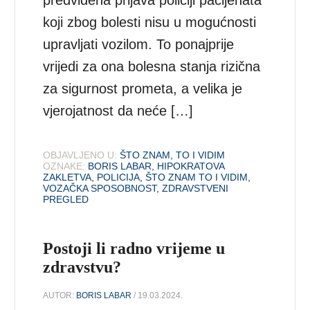
predviđena prijava policiji pacijenata
koji zbog bolesti nisu u mogućnosti
upravljati vozilom. To ponajprije
vrijedi za ona bolesna stanja rizična
za sigurnost prometa, a velika je
vjerojatnost da neće […]
OBJAVLJENO U:
ŠTO ZNAM, TO I VIDIM
OZNAKE:
BORIS LABAR
,
HIPOKRATOVA
ZAKLETVA
,
POLICIJA
,
ŠTO ZNAM TO I VIDIM
,
VOZAČKA SPOSOBNOST
,
ZDRAVSTVENI
PREGLED
Postoji li radno vrijeme u
zdravstvu?
AUTOR:
BORIS LABAR
/ 19.03.2024.