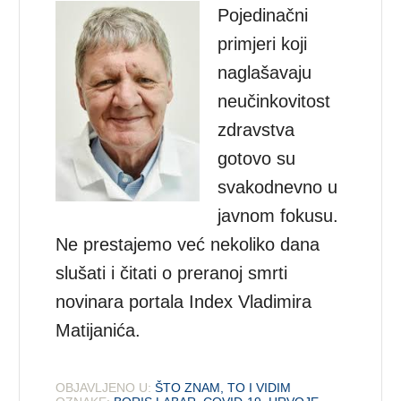
Pojedinačni
primjeri koji
naglašavaju
neučinkovitost
zdravstva
gotovo su
svakodnevno u
javnom fokusu.
Ne prestajemo već nekoliko dana
slušati i čitati o preranoj smrti
novinara portala Index Vladimira
Matijanića.
OBJAVLJENO U:
ŠTO ZNAM, TO I VIDIM