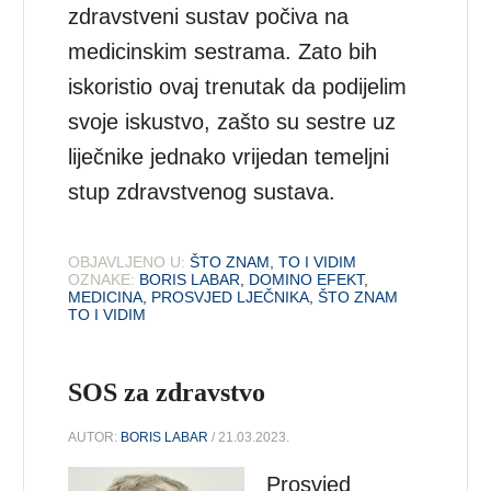
zdravstveni sustav počiva na
medicinskim sestrama. Zato bih
iskoristio ovaj trenutak da podijelim
svoje iskustvo, zašto su sestre uz
liječnike jednako vrijedan temeljni
stup zdravstvenog sustava.
OBJAVLJENO U:
ŠTO ZNAM, TO I VIDIM
OZNAKE:
BORIS LABAR
,
DOMINO EFEKT
,
MEDICINA
,
PROSVJED LJEČNIKA
,
ŠTO ZNAM
TO I VIDIM
SOS za zdravstvo
AUTOR:
BORIS LABAR
/ 21.03.2023.
Prosvjed