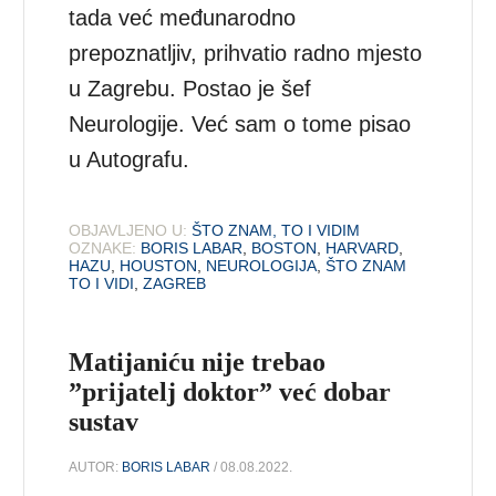
tada već međunarodno
prepoznatljiv, prihvatio radno mjesto
u Zagrebu. Postao je šef
Neurologije. Već sam o tome pisao
u Autografu.
OBJAVLJENO U:
ŠTO ZNAM, TO I VIDIM
OZNAKE:
BORIS LABAR
,
BOSTON
,
HARVARD
,
HAZU
,
HOUSTON
,
NEUROLOGIJA
,
ŠTO ZNAM
TO I VIDI
,
ZAGREB
Matijaniću nije trebao
”prijatelj doktor” već dobar
sustav
AUTOR:
BORIS LABAR
/ 08.08.2022.