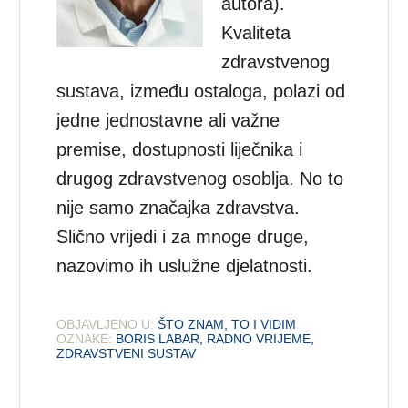
autora).
Kvaliteta
zdravstvenog
sustava, između ostaloga, polazi od
jedne jednostavne ali važne
premise, dostupnosti liječnika i
drugog zdravstvenog osoblja. No to
nije samo značajka zdravstva.
Slično vrijedi i za mnoge druge,
nazovimo ih uslužne djelatnosti.
OBJAVLJENO U:
ŠTO ZNAM, TO I VIDIM
OZNAKE:
BORIS LABAR
,
RADNO VRIJEME
,
ZDRAVSTVENI SUSTAV