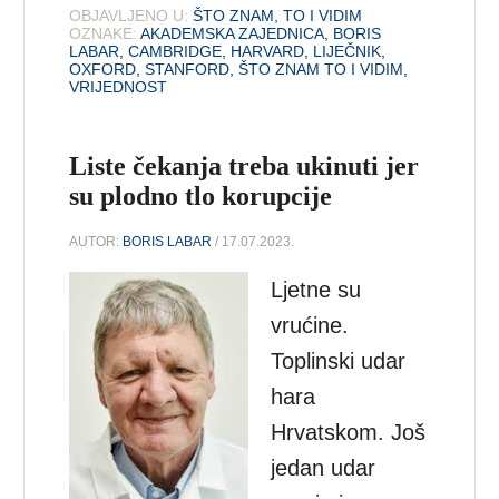
OBJAVLJENO U:
ŠTO ZNAM, TO I VIDIM
OZNAKE:
AKADEMSKA ZAJEDNICA
,
BORIS
LABAR
,
CAMBRIDGE
,
HARVARD
,
LIJEČNIK
,
OXFORD
,
STANFORD
,
ŠTO ZNAM TO I VIDIM
,
VRIJEDNOST
Liste čekanja treba ukinuti jer
su plodno tlo korupcije
AUTOR:
BORIS LABAR
/ 17.07.2023.
Ljetne su
vrućine.
Toplinski udar
hara
Hrvatskom. Još
jedan udar