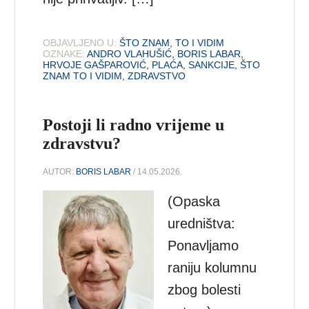
OBJAVLJENO U:
ŠTO ZNAM, TO I VIDIM
OZNAKE:
ANDRO VLAHUŠIĆ
,
BORIS LABAR
,
HRVOJE GAŠPAROVIĆ
,
PLAĆA
,
SANKCIJE
,
ŠTO
ZNAM TO I VIDIM
,
ZDRAVSTVO
Postoji li radno vrijeme u
zdravstvu?
AUTOR:
BORIS LABAR
/ 14.05.2026.
(Opaska
uredništva:
Ponavljamo
raniju kolumnu
zbog bolesti