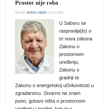
Prostor nije roba
AUTOR:
BORIS LABAR
/ 15.12.2025.
U Saboru se
raspravlja(lo) o
tri nova zakona
Zakonu o
prostornom
uređenju,
Zakonu o
gradnji te
Zakonu o energetskoj učinkovitosti u
zgradarstvu. Stvarno ne znam
puno, gotovo ništa o prostornom
uređenju i gradnji, kao ni o