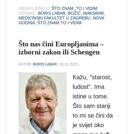
OBJAVLJENO U:
ŠTO ZNAM, TO I VIDIM
OZNAKE:
BORIS LABAR
,
BOŽIĆ
,
MAKSIMIR
,
MEDICINSKI FAKULTET U ZAGREBU
,
NOVA
GODINA
,
ŠTO ZNAM TO I VIDIM
Što nas čini Europljanima –
izborni zakon ili Schengen
AUTOR:
BORIS LABAR
/ 28.11.2023.
Kažu, ”starost,
ludost”. Ima
istine u tome.
Što sam stariji
to mi se čini da
je svijet oko