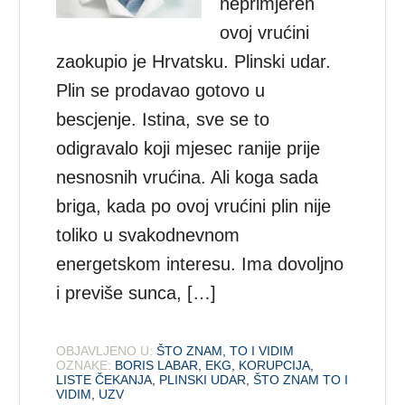
neprimjeren
ovoj vrućini
zaokupio je Hrvatsku. Plinski udar.
Plin se prodavao gotovo u
bescjenje. Istina, sve se to
odigravalo koji mjesec ranije prije
nesnosnih vrućina. Ali koga sada
briga, kada po ovoj vrućini plin nije
toliko u svakodnevnom
energetskom interesu. Ima dovoljno
i previše sunca, […]
OBJAVLJENO U:
ŠTO ZNAM, TO I VIDIM
OZNAKE:
BORIS LABAR
,
EKG
,
KORUPCIJA
,
LISTE ČEKANJA
,
PLINSKI UDAR
,
ŠTO ZNAM TO I
VIDIM
,
UZV