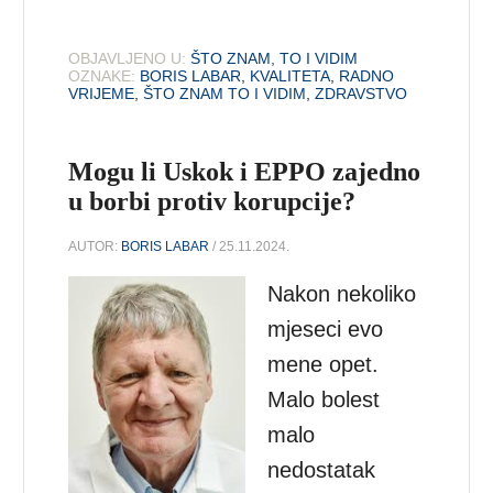
OBJAVLJENO U:
ŠTO ZNAM, TO I VIDIM
OZNAKE:
BORIS LABAR
,
KVALITETA
,
RADNO
VRIJEME
,
ŠTO ZNAM TO I VIDIM
,
ZDRAVSTVO
Mogu li Uskok i EPPO zajedno
u borbi protiv korupcije?
AUTOR:
BORIS LABAR
/ 25.11.2024.
Nakon nekoliko
mjeseci evo
mene opet.
Malo bolest
malo
nedostatak