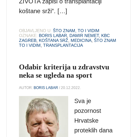
ŽIVOTA zapisi o transplantaciji
koštane srži”. […]
OBJAVLJENO U:
ŠTO ZNAM, TO I VIDIM
OZNAKE:
BORIS LABAR
,
DAMIR NEMET
,
KBC
ZAGREB
,
KOŠTANA SRŽ
,
MEDICINA
,
ŠTO ZNAM
TO I VIDIM
,
TRANSPLANTACIJA
Odabir kriterija u zdravstvu
neka se ugleda na sport
AUTOR:
BORIS LABAR
/ 20.12.2022.
Sva je
pozornost
Hrvatske
proteklih dana