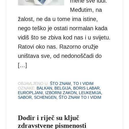
mene sve luđi.
Međutim, na
žalost, ne da u tome ima istine,
nego teško je ostati normalan kada
vidiš što se zbiva kod nas i u svijetu.
Ratovi oko nas. Razorno oružje
uništava sve, od nedonoščadi do
[…]
OBJAVLJENO U:
ŠTO ZNAM, TO I VIDIM
OZNAKE:
BALKAN
,
BELGIJA
,
BORIS LABAR
,
EUROPLJANI
,
IZBORNI ZAKON
,
LEUKEMIJA
,
SABOR
,
SCHENGEN
,
ŠTO ZNAM TO I VIDIM
Dodir i riječ su ključ
zdravstvene pismenosti