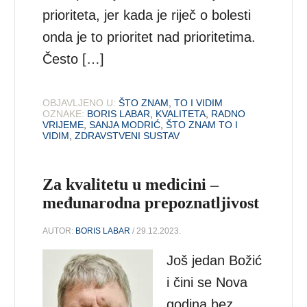
prioriteta, jer kada je riječ o bolesti
onda je to prioritet nad prioritetima.
Često […]
OBJAVLJENO U:
ŠTO ZNAM, TO I VIDIM
OZNAKE:
BORIS LABAR
,
KVALITETA
,
RADNO
VRIJEME
,
SANJA MODRIĆ
,
ŠTO ZNAM TO I
VIDIM
,
ZDRAVSTVENI SUSTAV
Za kvalitetu u medicini –
međunarodna prepoznatljivost
AUTOR:
BORIS LABAR
/ 29.12.2023.
Još jedan Božić
i čini se Nova
godina bez