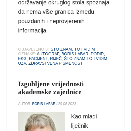
održavanje okruglog stola spoznaja
da nema više granica između
pouzdanih i neprovjerenih
informacija.
OBJAVLJENO U:
ŠTO ZNAM, TO I VIDIM
OZNAKE:
AUTOGRAF
,
BORIS LABAR
,
DODIR
,
EKG
,
PACIJENT
,
RIJEČ
,
ŠTO ZNAM TO I VIDIM
,
UZV
,
ZDRAVSTVENA PISMENOST
Izgubljene vrijednosti
akademske zajednice
AUTOR:
BORIS LABAR
/ 29.08.2023.
Kao mladi
liječnik