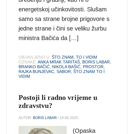
energetskoj učinkovitosti. Slušam
samo sa strane brojne prigovore s
jedne strane i čini se veliku žurbu
ministra Bačića da […]
OBJAVLJENO U:
ŠTO ZNAM, TO I VIDIM
OZNAKE:
ANKA MRAK TARITAŠ
,
BORIS LABAR
,
BRANKO BAČIĆ
,
NIKOLA BAŠIĆ
,
PROSTOR
,
RAJKA BUNJEVAC
,
SABOR
,
ŠTO ZNAM TO I
VIDIM
Postoji li radno vrijeme u
zdravstvu?
AUTOR:
BORIS LABAR
/ 19.06.2025.
(Opaska