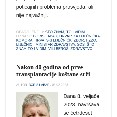
poticajnih problema prosvjeda, ali
nije najvažniji.
OBJAVLJENO U:
ŠTO ZNAM, TO I VIDIM
OZNAKE:
BORIS LABAR
,
HRVATSKA LIJEČNIČKA
KOMORA
,
HRVATSKI LIJEČNIČKI ZBOR
,
HZZO
,
LIJEČNICI
,
MINISTAR ZDRAVSTVA
,
SOS
,
ŠTO
ZNAM TO I VIDIM
,
VILI BEROŠ
,
ZDRAVSTVO
Nakon 40 godina od prve
transplantacije koštane srži
AUTOR:
BORIS LABAR
/ 08.02.2023.
Dana 8. veljače
2023. navršava
se četrdeset