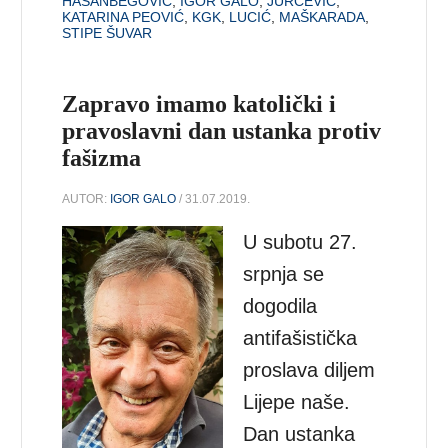
HASANBEGOVIĆ
,
IGOR GALO
,
JURČEVIĆ
,
KATARINA PEOVIĆ
,
KGK
,
LUCIĆ
,
MAŠKARADA
,
STIPE ŠUVAR
Zapravo imamo katolički i
pravoslavni dan ustanka protiv
fašizma
AUTOR:
IGOR GALO
/ 31.07.2019.
U subotu 27.
srpnja se
dogodila
antifašistička
proslava diljem
Lijepe naše.
Dan ustanka