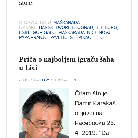
stoje.
OBJAVLJENO U:
MAŠKARADA
OZNAKE:
BANSKI DVORI
,
BEOGRAD
,
BLEIBURG
,
ESIH
,
IGOR GALO
,
MAŠKARADA
,
NDH
,
NOVJ
,
PAPA FRANJO
,
PAVELIĆ
,
STEPINAC
,
TITO
Priča o najboljem igraču šaha
u Lici
AUTOR:
IGOR GALO
/ 28.04.2019.
Čitam što je
Damir Karakaš
objavio na
Facebooku 25.
4. 2019. ”Da