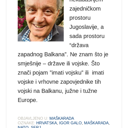
zajedničkom
prostoru
Jugoslavije, a
sada prostoru
“država
zapadnog Balkana”. Ne znam što je
smješnije – države ili vojske. Što
znači pojam ”imati vojsku” ili imati
vojske i vrhovne zapovjednike tih
vojski na Balkanu, južne i tužne
Europe.
OBJAVLJENO U:
MAŠKARADA
OZNAKE:
HRVATSKA
,
IGOR GALO
,
MAŠKARADA
,
NATO
,
SFRJ