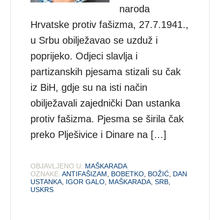
naroda
Hrvatske protiv fašizma, 27.7.1941.,
u Srbu obilježavao se uzduž i
poprijeko. Odjeci slavlja i
partizanskih pjesama stizali su čak
iz BiH, gdje su na isti način
obilježavali zajednički Dan ustanka
protiv fašizma. Pjesma se širila čak
preko Plješivice i Dinare na […]
OBJAVLJENO U:
MAŠKARADA
OZNAKE:
ANTIFAŠIZAM
,
BOBETKO
,
BOŽIĆ
,
DAN
USTANKA
,
IGOR GALO
,
MAŠKARADA
,
SRB
,
USKRS