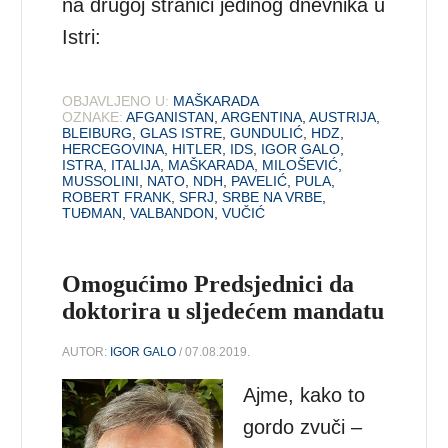
na drugoj stranici jedinog dnevnika u
Istri:
OBJAVLJENO U:
MAŠKARADA
OZNAKE:
AFGANISTAN
,
ARGENTINA
,
AUSTRIJA
,
BLEIBURG
,
GLAS ISTRE
,
GUNDULIĆ
,
HDZ
,
HERCEGOVINA
,
HITLER
,
IDS
,
IGOR GALO
,
ISTRA
,
ITALIJA
,
MAŠKARADA
,
MILOŠEVIĆ
,
MUSSOLINI
,
NATO
,
NDH
,
PAVELIĆ
,
PULA
,
ROBERT FRANK
,
SFRJ
,
SRBE NA VRBE
,
TUĐMAN
,
VALBANDON
,
VUČIĆ
Omogućimo Predsjednici da
doktorira u sljedećem mandatu
AUTOR:
IGOR GALO
/ 07.08.2019.
Ajme, kako to
gordo zvuči –