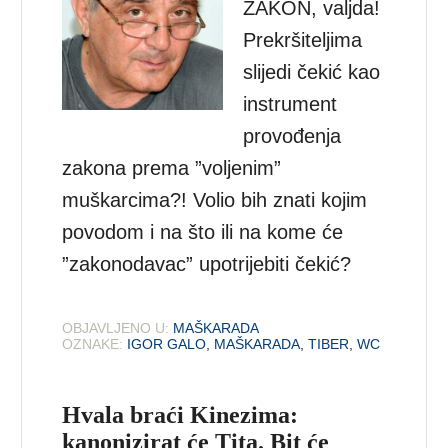
ZAKON, valjda!
Prekršiteljima
slijedi čekić kao
instrument
provođenja
zakona prema ”voljenim”
muškarcima?! Volio bih znati kojim
povodom i na što ili na kome će
”zakonodavac” upotrijebiti čekić?
OBJAVLJENO U:
MAŠKARADA
OZNAKE:
IGOR GALO
,
MAŠKARADA
,
TIBER
,
WC
Hvala braći Kinezima:
kanonizirat će Tita. Bit će