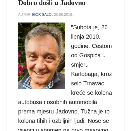
Dobro došli u Jadovno
AUTOR:
IGOR GALO
/ 20.06.2019.
”Subota je, 26.
lipnja 2010.
godine. Cestom
od Gospića u
smjeru
Karlobaga, kroz
selo Trnavac
kreće se kolona
autobusa i osobnih automobila
prema mjestu Jadovno. Tužna je to
kolona tihih i ozbiljnih ljudi. Nose se
vijenci u spomen na prvo masovno