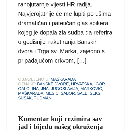
ranojutarnje vijesti HR radija.
Najvjerojatnije će me lupiti po ušima
dramatičan i patetičan glas spikera
kojeg je dopala zla sudba da referira
o godišnjici raketiranja Banskih
dvora i Trga sv. Marka, zajedno s
pripadajućom crkvom, […]
OBJAVLJENO U:
MAŠKARADA
OZNAKE:
BANSKE DVORE
,
HRVATSKA
,
IGOR
GALO
,
INA
,
JNA
,
JUGOSLAVIJA
,
MARKOVIĆ
,
MAŠKARADA
,
MESIĆ
,
SABOR
,
SALE
,
SEKS
,
ŠUŠAK
,
TUĐMAN
Komentar koji rezimira sav
jad i bijedu našeg okruženja