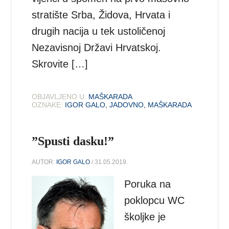
stratište Srba, Židova, Hrvata i
drugih nacija u tek ustoličenoj
Nezavisnoj Državi Hrvatskoj.
Skrovite […]
OBJAVLJENO U:
MAŠKARADA
OZNAKE:
IGOR GALO
,
JADOVNO
,
MAŠKARADA
”Spusti dasku!”
AUTOR:
IGOR GALO
/ 31.05.2019.
Poruka na
poklopcu WC
školjke je