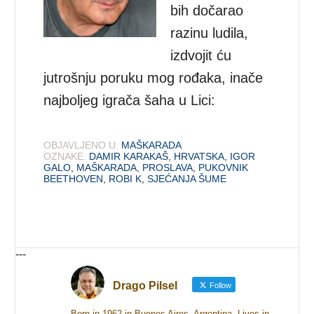
bih dočarao
razinu ludila,
izdvojit ću
jutrošnju poruku mog rođaka, inače
najboljeg igrača šaha u Lici:
OBJAVLJENO U:
MAŠKARADA
OZNAKE:
DAMIR KARAKAŠ
,
HRVATSKA
,
IGOR
GALO
,
MAŠKARADA
,
PROSLAVA
,
PUKOVNIK
BEETHOVEN
,
ROBI K
,
SJEĆANJA ŠUME
---
Drago Pilsel
Follow
Born in 1962 in Buenos Aires, Argentina. Lives in