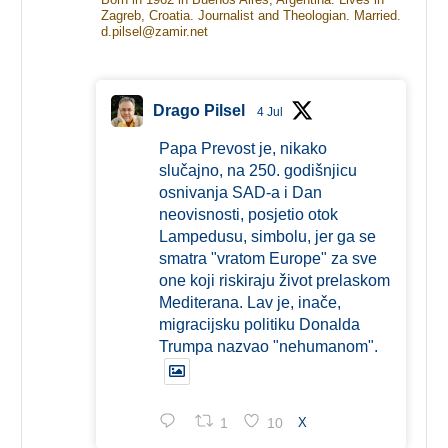
Zagreb, Croatia. Journalist and Theologian. Married.
d.pilsel@zamir.net
Drago Pilsel
4 Jul
Papa Prevost je, nikako
slučajno, na 250. godišnjicu
osnivanja SAD-a i Dan
neovisnosti, posjetio otok
Lampedusu, simbolu, jer ga se
smatra "vratom Europe" za sve
one koji riskiraju život prelaskom
Mediterana. Lav je, inače,
migracijsku politiku Donalda
Trumpa nazvao "nehumanom".
1
10
X