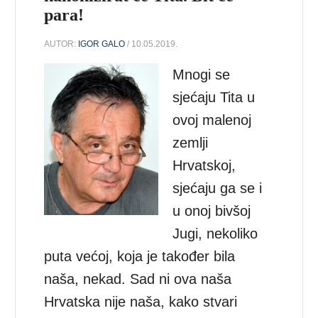
para!
AUTOR:
IGOR GALO
/ 10.05.2019.
Mnogi se
sjećaju Tita u
ovoj malenoj
zemlji
Hrvatskoj,
sjećaju ga se i
u onoj bivšoj
Jugi, nekoliko
puta većoj, koja je također bila
naša, nekad. Sad ni ova naša
Hrvatska nije naša, kako stvari