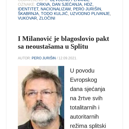
OZNAKE:
CRKVA
,
DAN SJEĆANJA
,
HDZ
,
IDENTITET
,
NACIONALIZAM
,
PERO JURIŠIN
,
ŠKABRNJA
,
TODO KULJIĆ
,
UZVODNO PLIVANJE
,
VUKOVAR
,
ZLOČINI
I Milanović je blagoslovio pakt
sa neoustašama u Splitu
AUTOR:
PERO JURIŠIN
/ 12.09.2021.
U povodu
Evropskog
dana sjećanja
na žrtve svih
totalitarnih i
autoritarnih
režima splitski