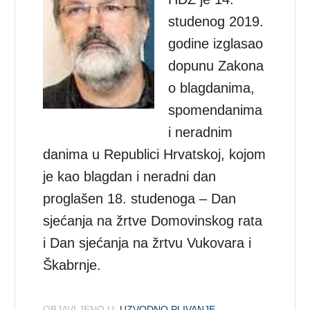
studenog 2019.
godine izglasao
dopunu Zakona
o blagdanima,
spomendanima
i neradnim
danima u Republici Hrvatskoj, kojom
je kao blagdan i neradni dan
proglašen 18. studenoga – Dan
sjećanja na žrtve Domovinskog rata
i Dan sjećanja na žrtvu Vukovara i
Škabrnje.
OBJAVLJENO U:
UZVODNO PLIVANJE