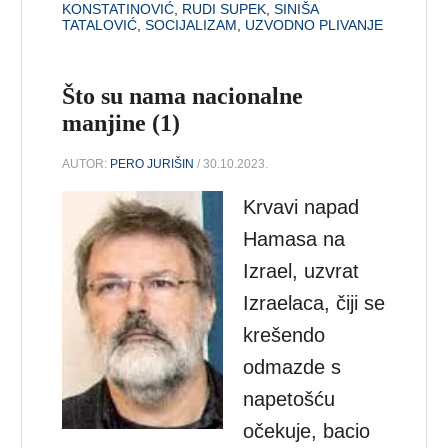
KONSTATINOVIĆ
,
RUDI SUPEK
,
SINIŠA
TATALOVIĆ
,
SOCIJALIZAM
,
UZVODNO PLIVANJE
Što su nama nacionalne
manjine (1)
AUTOR:
PERO JURIŠIN
/ 30.10.2023.
Krvavi napad
Hamasa na
Izrael, uzvrat
Izraelaca, čiji se
krešendo
odmazde s
napetošću
očekuje, bacio