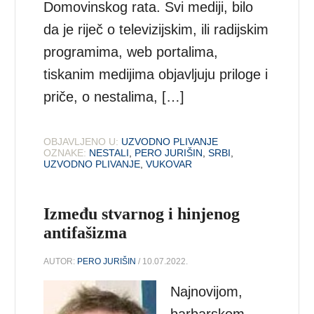
Domovinskog rata. Svi mediji, bilo
da je riječ o televizijskim, ili radijskim
programima, web portalima,
tiskanim medijima objavljuju priloge i
priče, o nestalima, […]
OBJAVLJENO U:
UZVODNO PLIVANJE
OZNAKE:
NESTALI
,
PERO JURIŠIN
,
SRBI
,
UZVODNO PLIVANJE
,
VUKOVAR
Između stvarnog i hinjenog
antifašizma
AUTOR:
PERO JURIŠIN
/ 10.07.2022.
Najnovijom,
barbarskom