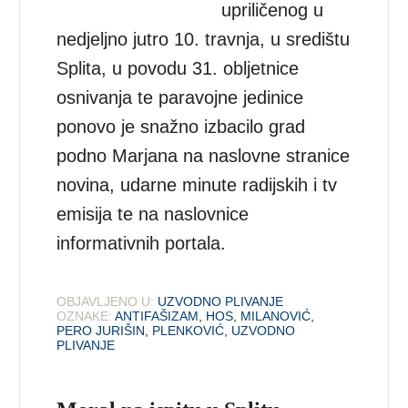
upriličenog u
nedjeljno jutro 10. travnja, u središtu
Splita, u povodu 31. obljetnice
osnivanja te paravojne jedinice
ponovo je snažno izbacilo grad
podno Marjana na naslovne stranice
novina, udarne minute radijskih i tv
emisija te na naslovnice
informativnih portala.
OBJAVLJENO U:
UZVODNO PLIVANJE
OZNAKE:
ANTIFAŠIZAM
,
HOS
,
MILANOVIĆ
,
PERO JURIŠIN
,
PLENKOVIĆ
,
UZVODNO
PLIVANJE