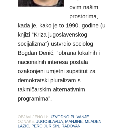
ovim našim
prostorima,
kada je, kako je to 1990. godine (u
knjizi ”Kriza jugoslavenskog
socijalizma”) ustvrdio sociolog
Bogdan Denić, ”obrana lokalnih i
nacionalnih interesa postala
ozakonjeni umjetni supstitut za
demokratski pluralizam s
takmičarskim alternativnim
programima”.
OBJAVLJENO U:
UZVODNO PLIVANJE
OZNAKE:
JUGOSLAVIJA
,
MANJINE
,
MLADEN
LAZIĆ
,
PERO JURIŠIN
,
RADOVAN