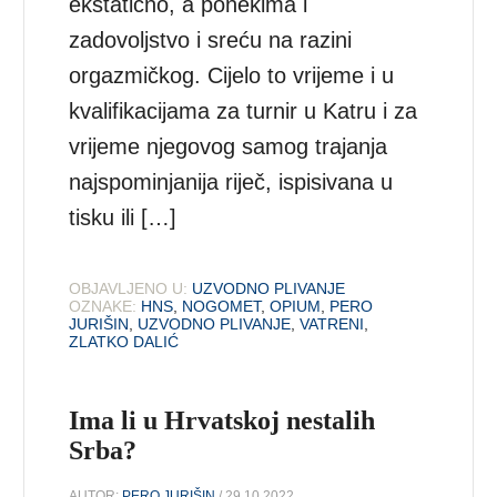
ekstatično, a ponekima i
zadovoljstvo i sreću na razini
orgazmičkog. Cijelo to vrijeme i u
kvalifikacijama za turnir u Katru i za
vrijeme njegovog samog trajanja
najspominjanija riječ, ispisivana u
tisku ili […]
OBJAVLJENO U:
UZVODNO PLIVANJE
OZNAKE:
HNS
,
NOGOMET
,
OPIUM
,
PERO
JURIŠIN
,
UZVODNO PLIVANJE
,
VATRENI
,
ZLATKO DALIĆ
Ima li u Hrvatskoj nestalih
Srba?
AUTOR:
PERO JURIŠIN
/ 29.10.2022.