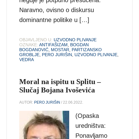
Naravno, ovisno o diskursu
dominantne politike u […]
OBJAVLJENO U:
UZVODNO PLIVANJE
OZNAKE:
ANTIFAŠIZAM
,
BOGDAN
BOGDANOVIĆ
,
MOSTAR
,
PARTIZANSKO
GROBLJE
,
PERO JURIŠIN
,
UZVODNO PLIVANJE
,
VEDRA
Moral na ispitu u Splitu –
Slučaj Bojana Ivoševića
AUTOR:
PERO JURIŠIN
/ 22.06.2022.
(Opaska
uredništva:
Ponavljamo