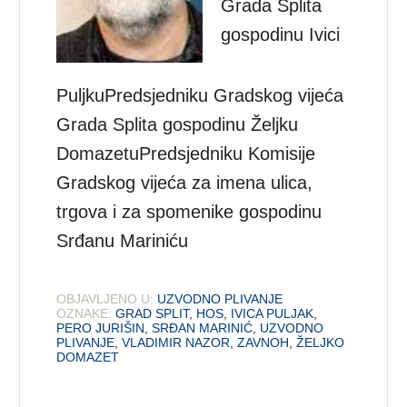
Grada Splita
gospodinu Ivici
PuljkuPredsjedniku Gradskog vijeća
Grada Splita gospodinu Željku
DomazetuPredsjedniku Komisije
Gradskog vijeća za imena ulica,
trgova i za spomenike gospodinu
Srđanu Mariniću
OBJAVLJENO U:
UZVODNO PLIVANJE
OZNAKE:
GRAD SPLIT
,
HOS
,
IVICA PULJAK
,
PERO JURIŠIN
,
SRĐAN MARINIĆ
,
UZVODNO
PLIVANJE
,
VLADIMIR NAZOR
,
ZAVNOH
,
ŽELJKO
DOMAZET