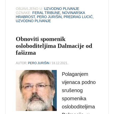
OBJAVLJENO U:
UZVODNO PLIVANJE
OZNAKE:
FERAL TRIBUNE
,
NOVINARSKA
HRABROST
,
PERO JURIŠIN
,
PREDRAG LUCIĆ
,
UZVODNO PLIVANJE
Obnoviti spomenik
osloboditeljima Dalmacije od
fašizma
AUTOR:
PERO JURIŠIN
/ 18.12.2021.
Polaganjem
vijenaca podno
srušenog
spomenika
osloboditeljima