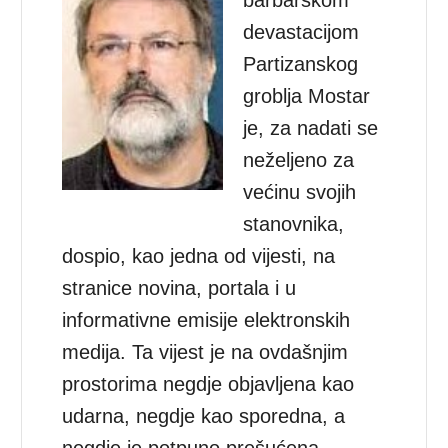
devastacijom
Partizanskog
groblja Mostar
je, za nadati se
neželjeno za
većinu svojih
stanovnika,
dospio, kao jedna od vijesti, na
stranice novina, portala i u
informativne emisije elektronskih
medija. Ta vijest je na ovdašnjim
prostorima negdje objavljena kao
udarna, negdje kao sporedna, a
negdje je potpuno prešućena.