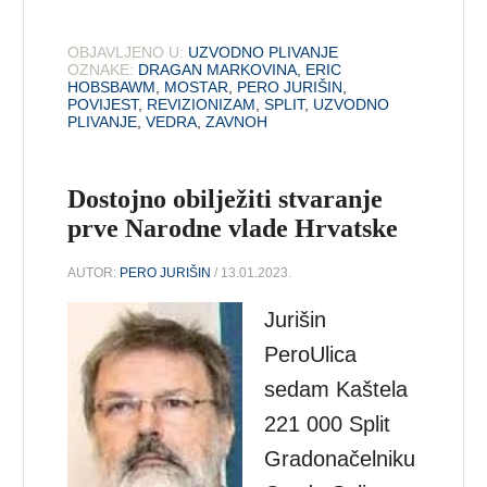
OBJAVLJENO U:
UZVODNO PLIVANJE
OZNAKE:
DRAGAN MARKOVINA
,
ERIC
HOBSBAWM
,
MOSTAR
,
PERO JURIŠIN
,
POVIJEST
,
REVIZIONIZAM
,
SPLIT
,
UZVODNO
PLIVANJE
,
VEDRA
,
ZAVNOH
Dostojno obilježiti stvaranje
prve Narodne vlade Hrvatske
AUTOR:
PERO JURIŠIN
/ 13.01.2023.
Jurišin
PeroUlica
sedam Kaštela
221 000 Split
Gradonačelniku