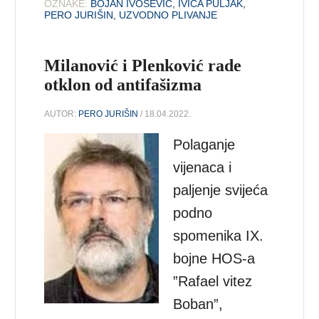
OZNAKE:
BOJAN IVOŠEVIĆ
,
IVICA PULJAK
,
PERO JURIŠIN
,
UZVODNO PLIVANJE
Milanović i Plenković rade
otklon od antifašizma
AUTOR:
PERO JURIŠIN
/ 18.04.2022.
Polaganje
vijenaca i
paljenje svijeća
podno
spomenika IX.
bojne HOS-a
”Rafael vitez
Boban”,