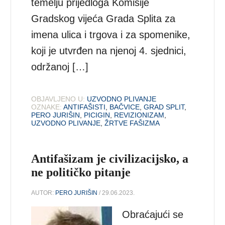
temelju prijedloga Komisije
Gradskog vijeća Grada Splita za
imena ulica i trgova i za spomenike,
koji je utvrđen na njenoj 4. sjednici,
održanoj […]
OBJAVLJENO U:
UZVODNO PLIVANJE
OZNAKE:
ANTIFAŠISTI
,
BAČVICE
,
GRAD SPLIT
,
PERO JURIŠIN
,
PICIGIN
,
REVIZIONIZAM
,
UZVODNO PLIVANJE
,
ŽRTVE FAŠIZMA
Antifašizam je civilizacijsko, a
ne političko pitanje
AUTOR:
PERO JURIŠIN
/ 29.06.2023.
Obraćajući se