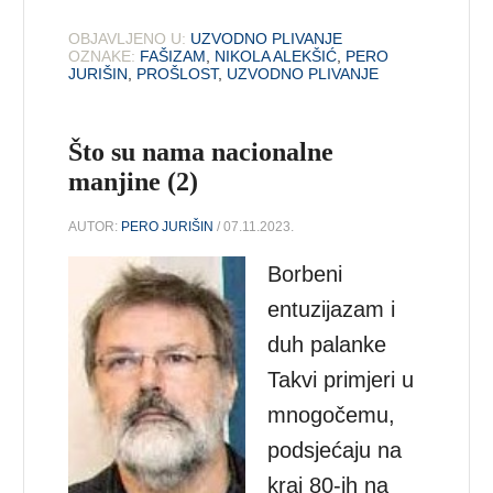
OBJAVLJENO U:
UZVODNO PLIVANJE
OZNAKE:
FAŠIZAM
,
NIKOLA ALEKŠIĆ
,
PERO
JURIŠIN
,
PROŠLOST
,
UZVODNO PLIVANJE
Što su nama nacionalne
manjine (2)
AUTOR:
PERO JURIŠIN
/ 07.11.2023.
Borbeni
entuzijazam i
duh palanke
Takvi primjeri u
mnogočemu,
podsjećaju na
kraj 80-ih na