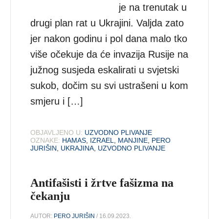
je na trenutak u
drugi plan rat u Ukrajini. Valjda zato
jer nakon godinu i pol dana malo tko
više očekuje da će invazija Rusije na
južnog susjeda eskalirati u svjetski
sukob, dočim su svi ustrašeni u kom
smjeru i […]
OBJAVLJENO U:
UZVODNO PLIVANJE
OZNAKE:
HAMAS
,
IZRAEL
,
MANJINE
,
PERO
JURIŠIN
,
UKRAJINA
,
UZVODNO PLIVANJE
Antifašisti i žrtve fašizma na
čekanju
AUTOR:
PERO JURIŠIN
/ 16.09.2023.