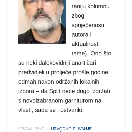
raniju kolumnu
zbog
spriječenosti
autora i
aktualnosti
teme). Ono što
su neki dalekovidniji analitičari
predvidjeli u proljeće prošle godine,
odmah nakon održanih lokalnih
izbora – da Split neće dugo izdržati
s novoizabranom garniturom na
vlasti, sada se i ostvarilo.
OBJAVLJENO U:
UZVODNO PLIVANJE