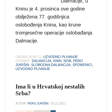
Dalmacije, u
Kninu je 4. prosinca ove godine
obilježena 77. godišnjica
oslobođenja Knina, kao krune
tromjesečne operacije oslobađanja
Dalmacije.
OBJAVLJENO U:
UZVODNO PLIVANJE
OZNAKE:
DALMACIJA
,
KNIN
,
NOB
,
PERO
JURIŠIN
,
SLOBODNA DALMACIJA
,
SPOMENICI
,
UZVODNO PLIVANJE
Ima li u Hrvatskoj nestalih
Srba?
AUTOR:
PERO JURIŠIN
/ 20.11.2021.