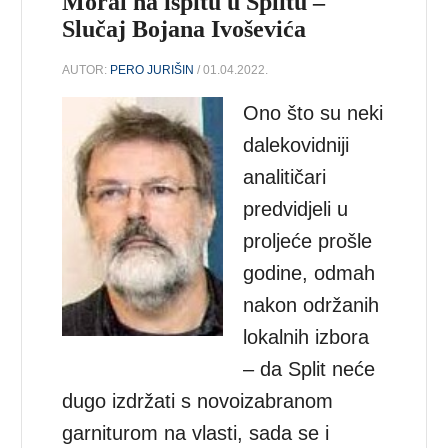
Moral na ispitu u Splitu –
Slučaj Bojana Ivoševića
AUTOR:
PERO JURIŠIN
/ 01.04.2022.
Ono što su neki
dalekovidniji
analitičari
predvidjeli u
proljeće prošle
godine, odmah
nakon održanih
lokalnih izbora
– da Split neće
dugo izdržati s novoizabranom
garniturom na vlasti, sada se i