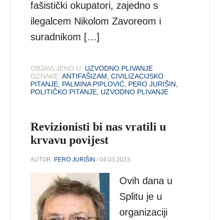
fašistički okupatori, zajedno s
ilegalcem Nikolom Zavoreom i
suradnikom […]
OBJAVLJENO U:
UZVODNO PLIVANJE
OZNAKE:
ANTIFAŠIZAM
,
CIVILIZACIJSKO
PITANJE
,
PALMINA PIPLOVIĆ
,
PERO JURIŠIN
,
POLITIČKO PITANJE
,
UZVODNO PLIVANJE
Revizionisti bi nas vratili u
krvavu povijest
AUTOR:
PERO JURIŠIN
/ 04.03.2023.
Ovih dana u
Splitu je u
organizaciji