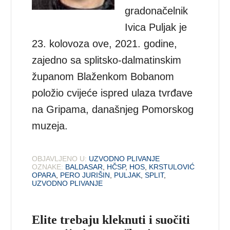
gradonačelnik
Ivica Puljak je
23. kolovoza ove, 2021. godine,
zajedno sa splitsko-dalmatinskim
županom Blaženkom Bobanom
položio cvijeće ispred ulaza tvrđave
na Gripama, današnjeg Pomorskog
muzeja.
OBJAVLJENO U:
UZVODNO PLIVANJE
OZNAKE:
BALDASAR
,
HČSP
,
HOS
,
KRSTULOVIĆ
OPARA
,
PERO JURIŠIN
,
PULJAK
,
SPLIT
,
UZVODNO PLIVANJE
Elite trebaju kleknuti i suočiti