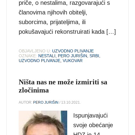
priče, o nestalima, razgovarajući s
članovima njihovih obitelji,
suborcima, prijateljima, ili
pokušavajući rekonstruirati kada […]
OBJAVLJENO U:
UZVODNO PLIVANJE
OZNAKE:
NESTALI
,
PERO JURIŠIN
,
SRBI
,
UZVODNO PLIVANJE
,
VUKOVAR
Ništa nas ne može izmiriti sa
zločinima
AUTOR:
PERO JURIŠIN
/ 13.10.2021.
Ispunjavajući
svoje obećanje
HDZ je 14.