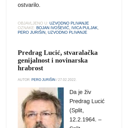
ostvarilo.
OBJAVLJENO U:
UZVODNO PLIVANJE
OZNAKE:
BOJAN IVOŠEVIĆ
,
IVICA PULJAK
,
PERO JURIŠIN
,
UZVODNO PLIVANJE
Predrag Lucić, stvaralačka
genijalnost i novinarska
hrabrost
AUTOR:
PERO JURIŠIN
/ 27.02.2022.
Da je živ
Predrag Lucić
(Split,
12.2.1964. –