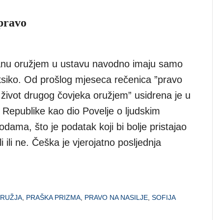
 pravo
anu oružjem u ustavu navodno imaju samo
siko. Od prošlog mjeseca rečenica ”pravo
li život drugog čovjeka oružjem” usidrena je u
Republike kao dio Povelje o ljudskim
odama, što je podatak koji bi bolje pristajao
li ili ne. Češka je vjerojatno posljednja
]
RUŽJA
,
PRAŠKA PRIZMA
,
PRAVO NA NASILJE
,
SOFIJA