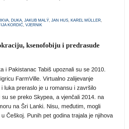
RKVA
,
DUKA
,
JAKUB MALÝ
,
JAN HUS
,
KAREL MÜLLER
,
IJA KORDIĆ
,
VJERNIK
okraciju, ksenofobiju i predrasude
a i Pakistanac Tabiš upoznali su se 2010.
 igricu FarmVille. Virtualno zalijevanje
 i luka preraslo je u romansu i završilo
i su se preko Skypea, a vjenčali 2014. na
oru na Šri Lanki. Nisu, međutim, mogli
i u Češkoj. Punih pet godina trajala je njihova