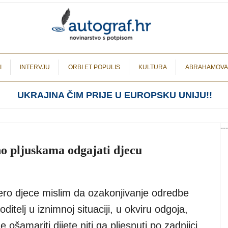
I
INTERVJU
ORBI ET POPULIS
KULTURA
ABRAHAMOVA
UKRAJINA ČIM PRIJE U EUROPSKU UNIJU!!
---
no pljuskama odgajati djecu
ero djece mislim da ozakonjivanje odredbe
ditelj u iznimnoj situaciji, u okviru odgoja,
ošamariti dijete niti ga pljesnuti po zadnjici