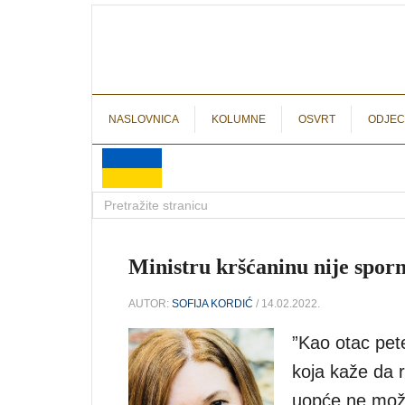
NASLOVNICA
KOLUMNE
OSVRT
ODJEC
Ministru kršćaninu nije spor
AUTOR:
SOFIJA KORDIĆ
/ 14.02.2022.
”Kao otac pet
koja kaže da ro
uopće ne može 