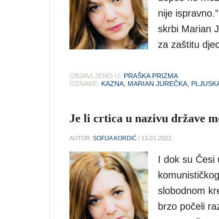
nije ispravno.”
skrbi Marian J
za zaštitu dje
OBJAVLJENO U:
PRAŠKA PRIZMA
OZNAKE:
KAZNA
,
MARIAN JUREČKA
,
PLJUSK
Je li crtica u nazivu države 
AUTOR:
SOFIJA KORDIĆ
/ 13.01.2022.
I dok su Česi 
komunističkog 
slobodnom kret
brzo počeli ra