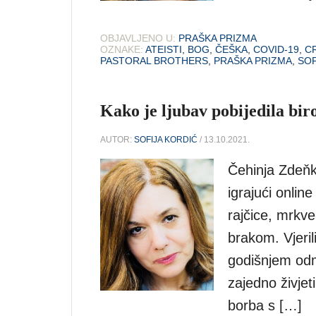
OBJAVLJENO U:
PRAŠKA PRIZMA
OZNAKE:
ATEISTI
,
BOG
,
ČEŠKA
,
COVID-19
,
C
PASTORAL BROTHERS
,
PRAŠKA PRIZMA
,
SOF
Kako je ljubav pobijedila bir
AUTOR:
SOFIJA KORDIĆ
/ 13.10.2021.
Čehinja Zdeňk
igrajući online
rajčice, mrkve
brakom. Vjeril
godišnjem odm
zajedno živjet
borba s […]