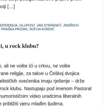
koji […]
,
EPIDEMIJA
,
GLUPOST
,
JAN STRÁNSKÝ
,
JINDŘICH
,
PRAŠKA PRIZMA
,
SOFIJA KORDIĆ
i, u rock klubu?
, ali ne volite ići u crkvu, ne volite
irane religije, za takve u Češkoj dvojica
lističkih svećenika imaju rješenje – drže
rock klubu. Nastupaju pod imenom Pastoral
humorističnim video uradcima liberalnih
 približiti vjeru mlađim ljudima.