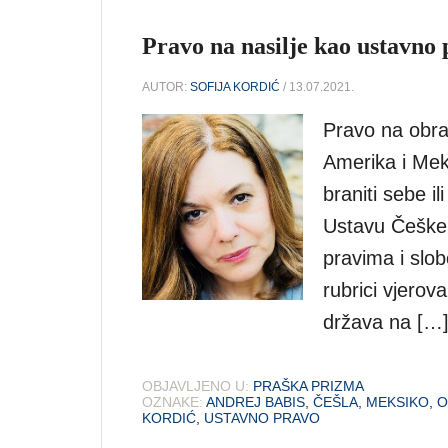
Pravo na nasilje kao ustavno
AUTOR:
SOFIJA KORDIĆ
/ 13.07.2021.
Pravo na obr
Amerika i Mek
braniti sebe i
Ustavu Češke 
pravima i slob
rubrici vjerova
država na […
OBJAVLJENO U:
PRAŠKA PRIZMA
OZNAKE:
ANDREJ BABIS
,
ČEŠLA
,
MEKSIKO
,
O
KORDIĆ
,
USTAVNO PRAVO