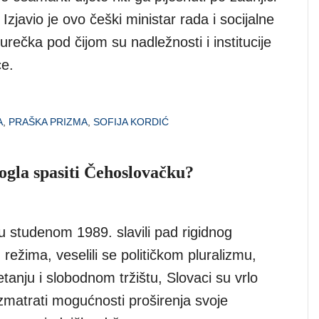
 Izjavio je ovo češki ministar rada i socijalne
urečka pod čijom su nadležnosti i institucije
ce.
A
,
PRAŠKA PRIZMA
,
SOFIJA KORDIĆ
mogla spasiti Čehoslovačku?
u studenom 1989. slavili pad rigidnog
režima, veselili se političkom pluralizmu,
anju i slobodnom tržištu, Slovaci su vrlo
zmatrati mogućnosti proširenja svoje