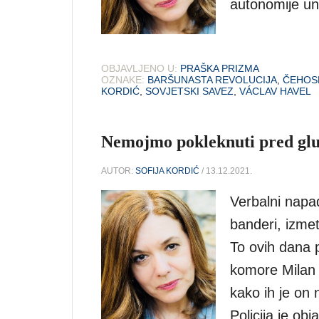
autonomije un
OBJAVLJENO U:
PRAŠKA PRIZMA
OZNAKE:
BARŠUNASTA REVOLUCIJA
,
ČEHOS
KORDIĆ
,
SOVJETSKI SAVEZ
,
VÁCLAV HAVEL
Nemojmo pokleknuti pred glup
AUTOR:
SOFIJA KORDIĆ
/ 13.12.2021.
Verbalni napad
banderi, izmet
To ovih dana p
komore Milan 
kako ih je on
Policija je obj