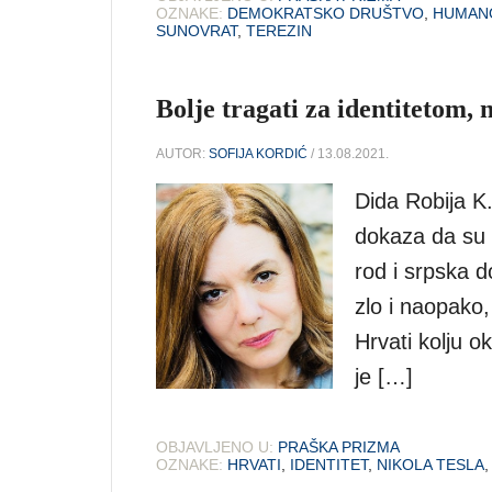
OZNAKE:
DEMOKRATSKO DRUŠTVO
,
HUMAN
SUNOVRAT
,
TEREZIN
Bolje tragati za identitetom, 
AUTOR:
SOFIJA KORDIĆ
/ 13.08.2021.
Dida Robija K
dokaza da su s
rod i srpska 
zlo i naopako,
Hrvati kolju ok
je […]
OBJAVLJENO U:
PRAŠKA PRIZMA
OZNAKE:
HRVATI
,
IDENTITET
,
NIKOLA TESLA