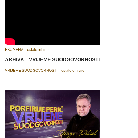
EKUMENA – ostale tribine
ARHIVA – VRIJEME SUODGOVORNOSTI
VRIJEME SUODGOVORNOSTI – ostale emisije