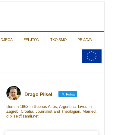
autograf.hr
novinarstvo s potpisom
 DJECA
FELJTON
TKO SMO
PRIJAVA
Drago Pilsel
Follow
Born in 1962 in Buenos Aires, Argentina. Lives in
Zagreb, Croatia. Journalist and Theologian. Married.
d.pilsel@zamir.net