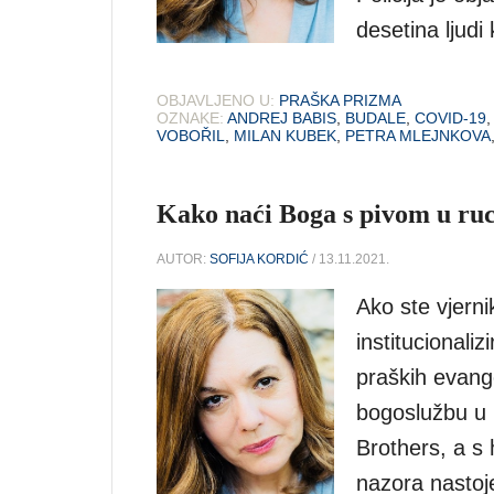
desetina ljudi 
OBJAVLJENO U:
PRAŠKA PRIZMA
OZNAKE:
ANDREJ BABIS
,
BUDALE
,
COVID-19
VOBOŘIL
,
MILAN KUBEK
,
PETRA MLEJNKOVA
Kako naći Boga s pivom u ruc
AUTOR:
SOFIJA KORDIĆ
/ 13.11.2021.
Ako ste vjernik
institucionaliz
praških evange
bogoslužbu u 
Brothers, a s 
nazora nastoje