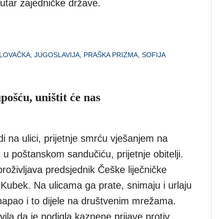
utar zajedničke države.
LOVAČKA
,
JUGOSLAVIJA
,
PRAŠKA PRIZMA
,
SOFIJA
ošću, uništit će nas
i na ulici, prijetnje smrću vješanjem na
 u poštanskom sandučiću, prijetnje obitelji.
roživljava predsjednik Češke liječničke
Kubek. Na ulicama ga prate, snimaju i urlaju
 napao i to dijele na društvenim mrežama.
avila da je podigla kaznene prijave protiv