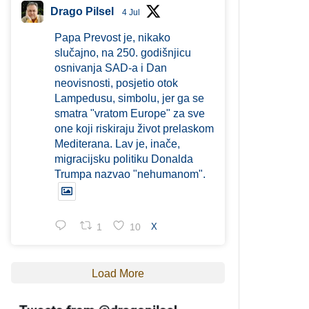
Drago Pilsel
4 Jul
Papa Prevost je, nikako
slučajno, na 250. godišnjicu
osnivanja SAD-a i Dan
neovisnosti, posjetio otok
Lampedusu, simbolu, jer ga se
smatra "vratom Europe" za sve
one koji riskiraju život prelaskom
Mediterana. Lav je, inače,
migracijsku politiku Donalda
Trumpa nazvao "nehumanom".
1
10
X
Load More