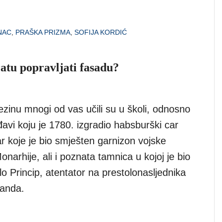
NAC
,
PRAŠKA PRIZMA
,
SOFIJA KORDIĆ
atu popravljati fasadu?
ezinu mnogi od vas učili su u školi, odnosno
đavi koju je 1780. izgradio habsburški car
ar koje je bio smješten garnizon vojske
arhije, ali i poznata tamnica u kojoj je bio
o Princip, atentator na prestolonasljednika
nanda.