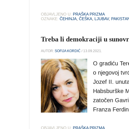
OBJAVLJENO U:
PRAŠKA PRIZMA
OZNAKE:
ČEHINJA
,
ČEŠKA
,
LJUBAV
,
PAKISTA
Treba li demokraciji u sunovr
AUTOR:
SOFIJA KORDIĆ
/ 13.09.2021.
O gradiću Ter
o njegovoj tvr
Jozef II. unut
Habsburške Mon
zatočen Gavril
Franza Ferdi
OBJAVLJENO U:
PRAŠKA PRIZMA