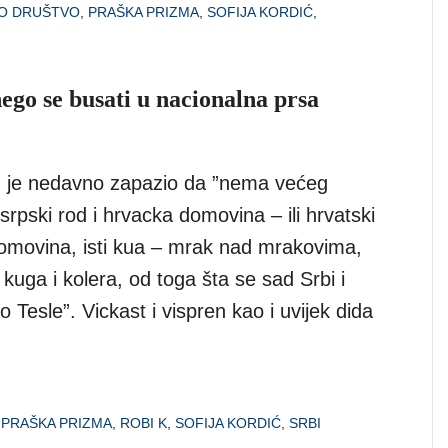
O DRUŠTVO
,
PRAŠKA PRIZMA
,
SOFIJA KORDIĆ
,
nego se busati u nacionalna prsa
. je nedavno zapazio da ”nema većeg
rpski rod i hrvacka domovina – ili hrvatski
domovina, isti kua – mrak nad mrakovima,
 kuga i kolera, od toga šta se sad Srbi i
o Tesle”. Vickast i vispren kao i uvijek dida
,
PRAŠKA PRIZMA
,
ROBI K
,
SOFIJA KORDIĆ
,
SRBI