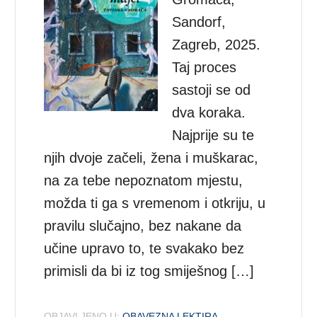
Sandorf,
Zagreb, 2025.
Taj proces
sastoji se od
dva koraka.
Najprije su te
njih dvoje začeli, žena i muškarac,
na za tebe nepoznatom mjestu,
možda ti ga s vremenom i otkriju, u
pravilu slučajno, bez nakane da
učine upravo to, te svakako bez
primisli da bi iz tog smiješnog […]
OBJAVLJENO U:
OBAVEZNA LEKTIRA