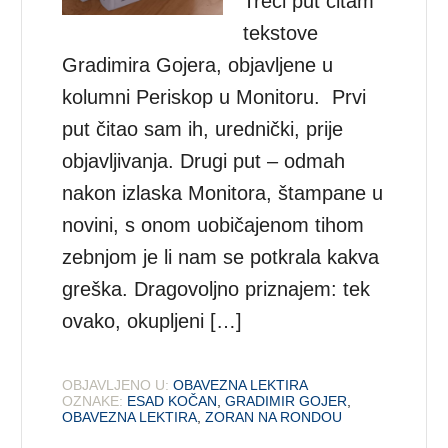
Treći put čitam
tekstove
Gradimira Gojera, objavljene u
kolumni Periskop u Monitoru. Prvi
put čitao sam ih, urednički, prije
objavljivanja. Drugi put – odmah
nakon izlaska Monitora, štampane u
novini, s onom uobičajenom tihom
zebnjom je li nam se potkrala kakva
greška. Dragovoljno priznajem: tek
ovako, okupljeni […]
OBJAVLJENO U:
OBAVEZNA LEKTIRA
OZNAKE:
ESAD KOČAN
,
GRADIMIR GOJER
,
OBAVEZNA LEKTIRA
,
ZORAN NA RONDOU