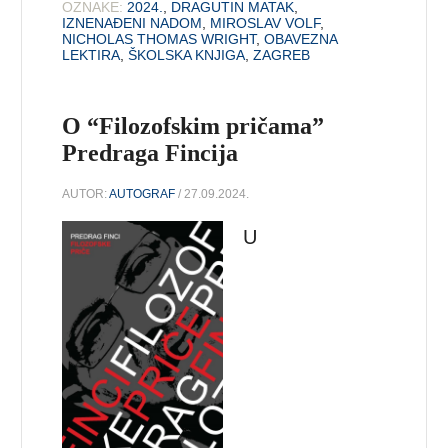
OZNAKE:
2024.
,
DRAGUTIN MATAK
,
IZNENAĐENI NADOM
,
MIROSLAV VOLF
,
NICHOLAS THOMAS WRIGHT
,
OBAVEZNA
LEKTIRA
,
ŠKOLSKA KNJIGA
,
ZAGREB
O “Filozofskim pričama”
Predraga Fincija
AUTOR:
AUTOGRAF
/ 27.09.2024.
U