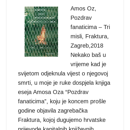
Amos Oz,
Pozdrav
fanaticima – Tri
misli, Fraktura,
Zagreb,2018
Nekako baš u
vrijeme kad je
svijetom odjeknula vijest o njegovoj
smrti, u moje je ruke dospjela knjiga
eseja Amosa Oza “Pozdrav
fanaticima”, koju je koncem prošle
godine objavila zagrebačka
Fraktura, kojoj dugujemo hrvatske
prijevode kapitalnih književnih