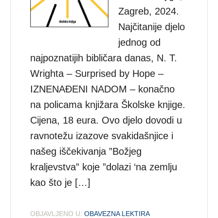
Zagreb, 2024.
Najčitanije djelo
jednog od
najpoznatijih bibličara danas, N. T.
Wrighta – Surprised by Hope –
IZNENAĐENI NADOM – konačno
na policama knjižara Školske knjige.
Cijena, 18 eura. Ovo djelo dovodi u
ravnotežu izazove svakidašnjice i
našeg iščekivanja ”Božjeg
kraljevstva” koje ”dolazi ‘na zemlju
kao što je […]
OBJAVLJENO U:
OBAVEZNA LEKTIRA