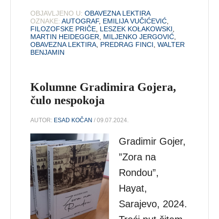
OBJAVLJENO U:
OBAVEZNA LEKTIRA
OZNAKE:
AUTOGRAF
,
EMILIJA VUČIĆEVIĆ
,
FILOZOFSKE PRIČE
,
LESZEK KOŁAKOWSKI
,
MARTIN HEIDEGGER
,
MILJENKO JERGOVIĆ
,
OBAVEZNA LEKTIRA
,
PREDRAG FINCI
,
WALTER
BENJAMIN
Kolumne Gradimira Gojera,
čulo nespokoja
AUTOR:
ESAD KOČAN
/ 09.07.2024.
Gradimir Gojer,
”Zora na
Rondou”,
Hayat,
Sarajevo, 2024.