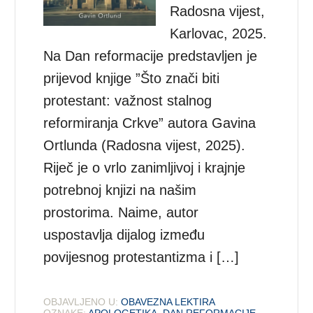
Radosna vijest,
Karlovac, 2025.
Na Dan reformacije predstavljen je
prijevod knjige ”Što znači biti
protestant: važnost stalnog
reformiranja Crkve” autora Gavina
Ortlunda (Radosna vijest, 2025).
Riječ je o vrlo zanimljivoj i krajnje
potrebnoj knjizi na našim
prostorima. Naime, autor
uspostavlja dijalog između
povijesnog protestantizma i […]
OBJAVLJENO U:
OBAVEZNA LEKTIRA
OZNAKE:
APOLOGETIKA
,
DAN REFORMACIJE
,