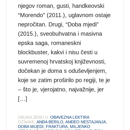
njegov roman, gusti, handkeovski
“Morendo” (2011.), uglavnom ostaje
nepročitan. Drugi, “Doba mjedi”
(2015.), sveobuhvatna i masivna
epska saga, romaneskni
blockbuster, kakvi i nisu česti u
suvremenoj hrvatskoj književnosti,
dočekan je doma s oduševljenjem,
koje se zatim proširilo po regiji, te je
– što je, vjerojatno, najvažnije, jer
[…]
OBJAVLJENO U:
OBAVEZNA LEKTIRA
OZNAKE:
ANĐA BERILO
,
ANĐEO NESTAJANJA
,
DOBA MIJEDI
,
FRAKTURA
,
MILJENKO