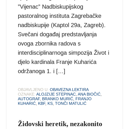
”Vijenac” Nadbiskupijskog
pastoralnog instituta Zagrebačke
nadbiskupije (Kaptol 29a, Zagreb).
Svečani događaj predstavljanja
ovoga zbornika radova s
interdisciplinarnoga simpozija Život i
djelo kardinala Franje Kuharića
održanoga 1. i […]
OBJAVLJENO U:
OBAVEZNA LEKTIRA
OZNAKE:
ALOJZIJE STEPINAC
,
ANA BIOČIĆ
,
AUTOGRAF
,
BRANKO MURIĆ
,
FRANJO
KUHARIĆ
,
KBF
,
KS
,
TONČI MATULIĆ
Židovski heretik, nezakonito