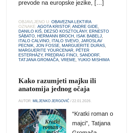
prevode na europske jezike, […]
OBJAVLJENO U:
OBAVEZNA LEKTIRA
OZNAKE:
AGOTA KRISTOF
,
ANDRE GIDE
,
DANILO KIŠ
,
DEZSÖ KOSZTOLÁNY
,
ERNESTO
SÁBATO
,
HERMANN BROCH
,
ISAK BABELJ
,
ITALO CALVINO
,
ITALO SVEVO
,
JAROSLAV
PECNIK
,
JON FOSSE
,
MARGUERITE DURAS
,
MARGUERITE YOURCENAR
,
PÉTER
ESTERHÁZY
,
PREDRAG FINCI
,
SANDORF
,
TATJANA GROMAČA
,
VREME
,
YUKIO MISHIMA
Kako razumjeti majku ili
anatomija jednog očaja
AUTOR:
MILJENKO JERGOVIĆ
/ 22.01.2026.
“Kratki roman o
majci”, Tatjana
Gromača,