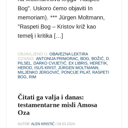
Bog”. Uskoro ćemo objaviti In
memoriam). *** Jürgen Moltmann,
”Raspeti Bog – Kristov križ kao
temelj i kritika […]
OBJAVLJENO U:
OBAVEZNA LEKTIRA
OZNAKE:
ANTONIJA PRIMORAC
,
BOG
,
BOŽIĆ
,
D.
PILSEL
,
DARKO CVIJETIĆ
,
EX LIBRIS
,
HERETIK
,
HEROD
,
ISUS KRIST
,
JÜRGEN MOLTMANN
,
MILJENKO JERGOVIĆ
,
PONCIJE PILAT
,
RASPETI
BOG
,
RIM
Čitati ga valja i danas:
testamentarne misli Amosa
Oza
AUTOR:
ALEN KRISTIĆ
/ 28.03.2024.