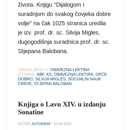
života. Knjigu “Dijalogom i
suradnjom do svakog čovjeka dobre
volje” na čak 1025 stranica uredila
je izv. prof. dr. sc. Silvija Migles,
dugogodišnja suradnica prof. dr. sc.
Stjepana Balobana.
OBJAVLJENO U:
OBAVEZNA LEKTIRA
OZNAKE:
KBF
,
KS
,
OBAVEZNA LEKTIRA
,
OPĆE
DOBRO
,
SILVIJA MIGLES
,
SOCIJALNI NAUK
CRKVE
,
STJEPAN BALOBAN
Knjiga o Lavu XIV. u izdanju
Sonatine
AUTOR:
AUTOGRAF
/ 10.06.2025.