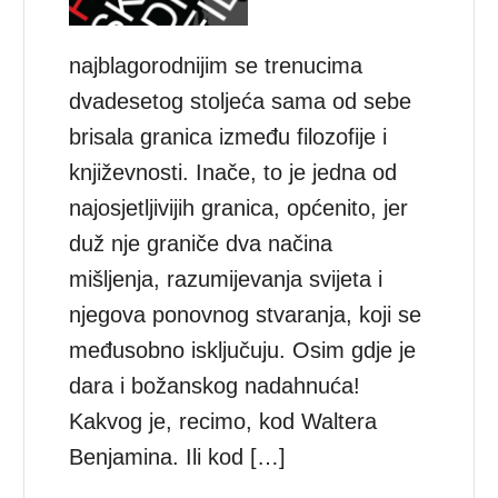
najblagorodnijim se trenucima
dvadesetog stoljeća sama od sebe
brisala granica između filozofije i
književnosti. Inače, to je jedna od
najosjetljivijih granica, općenito, jer
duž nje graniče dva načina
mišljenja, razumijevanja svijeta i
njegova ponovnog stvaranja, koji se
međusobno isključuju. Osim gdje je
dara i božanskog nadahnuća!
Kakvog je, recimo, kod Waltera
Benjamina. Ili kod […]