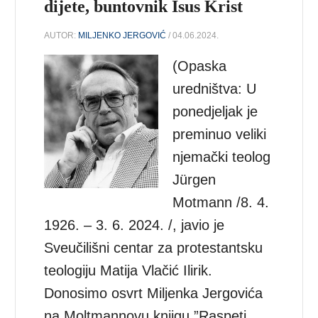
dijete, buntovnik Isus Krist
AUTOR:
MILJENKO JERGOVIĆ
/ 04.06.2024.
(Opaska
uredništva: U
ponedjeljak je
preminuo veliki
njemački teolog
Jürgen
Motmann /8. 4.
1926. – 3. 6. 2024. /, javio je
Sveučilišni centar za protestantsku
teologiju Matija Vlačić Ilirik.
Donosimo osvrt Miljenka Jergovića
na Moltmannovu knjigu ”Raspeti