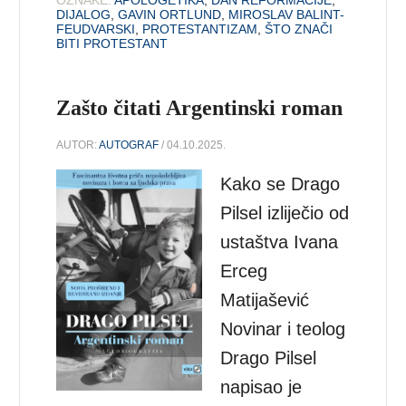
DIJALOG
,
GAVIN ORTLUND
,
MIROSLAV BALINT-
FEUDVARSKI
,
PROTESTANTIZAM
,
ŠTO ZNAČI
BITI PROTESTANT
Zašto čitati Argentinski roman
AUTOR:
AUTOGRAF
/ 04.10.2025.
Kako se Drago
Pilsel izliječio od
ustaštva Ivana
Erceg
Matijašević
Novinar i teolog
Drago Pilsel
napisao je