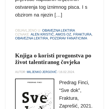
ostvarenja tog iznimnog pisca. I s
obzirom na njezin […]
OBJAVLJENO U:
OBAVEZNA LEKTIRA
OZNAKE:
ALEN KRISTIĆ
,
AMOS OZ
,
FRAKTURA
,
OBAVEZNA LEKTIRA
,
POZDRAV FANATICIMA
Knjiga o koristi progonstva po
život talentiranog čovjeka
AUTOR:
MILJENKO JERGOVIĆ
/ 16.02.2024.
Predrag Finci,
“Sve dok”,
Fraktura,
Zaprešić, 2021.