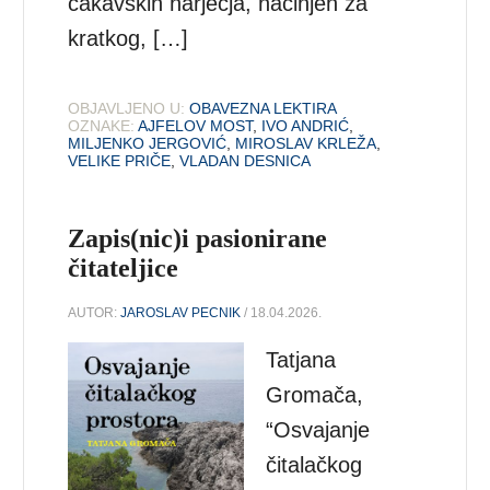
čakavskih narječja, načinjen za
kratkog, […]
OBJAVLJENO U:
OBAVEZNA LEKTIRA
OZNAKE:
AJFELOV MOST
,
IVO ANDRIĆ
,
MILJENKO JERGOVIĆ
,
MIROSLAV KRLEŽA
,
VELIKE PRIČE
,
VLADAN DESNICA
Zapis(nic)i pasionirane
čitateljice
AUTOR:
JAROSLAV PECNIK
/ 18.04.2026.
Tatjana
Gromača,
“Osvajanje
čitalačkog