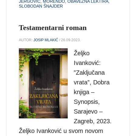
JERGOVIĆ
,
MORENDO
,
OBAVEZNA LEKTIRA
,
SLOBODAN ŠNAJDER
Testamentarni roman
AUTOR:
JOSIP MLAKIĆ
/ 26.09.2023.
Željko
Ivanković:
”Zaključana
vrata”, Dobra
knjiga –
Synopsis,
Sarajevo –
Zagreb, 2023.
Željko Ivanković u svom novom