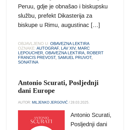
Peruu, gdje je obnašao i biskupsku
službu, prefekt Dikasterija za
biskupe u Rimu, augustinac […]
OBJAVLJENO U:
OBAVEZNA LEKTIRA
OZNAKE:
AUTOGRAF
,
LAV XIV
,
MARC
LEPOUCHER
,
OBAVEZNA LEKTIRA
,
ROBERT
FRANCIS PREVOST
,
SAMUEL PRUVOT
,
SONATINA
Antonio Scurati, Posljednji
dani Europe
AUTOR:
MILJENKO JERGOVIĆ
/ 28.03.2025.
Antonio Scurati,
Posljednji dani