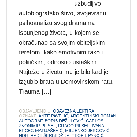
uzbudljivo
autobiografsko štivo, svojevrsnu
psihoanalizu svog dramama
ispunjenog života, u kojem se
obračunao sa svojim obiteljskim
teretom, kako emotivnim tako i
političkim, odnosno ustaškim.
Najteže u životu mu je bilo kad je
izgubio brata u Domovinskom ratu.
Trauma […]
OBJAVLJENO U:
OBAVEZNA LEKTIRA
OZNAKE:
ANTE PAVELIĆ
,
ARGENTINSKI ROMAN
,
AUTOGRAF
,
BORIS DEŽULOVIĆ
,
CARLOS
ZVONIMIR PILSEL
,
DRAGO PILSEL
,
IVANA
ERCEG MATIJAŠEVIĆ
,
MILJENKO JERGOVIĆ
,
NDH
,
RADE ŠERBEDŽIJA
,
TEOFIL PANČIĆ