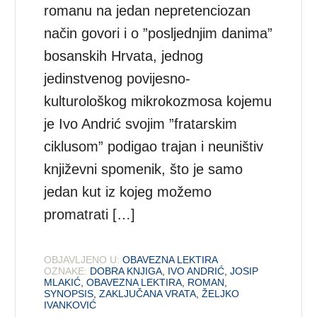
romanu na jedan nepretenciozan
način govori i o ”posljednjim danima”
bosanskih Hrvata, jednog
jedinstvenog povijesno-
kulturološkog mikrokozmosa kojemu
je Ivo Andrić svojim ”fratarskim
ciklusom” podigao trajan i neuništiv
književni spomenik, što je samo
jedan kut iz kojeg možemo
promatrati […]
OBJAVLJENO U:
OBAVEZNA LEKTIRA
OZNAKE:
DOBRA KNJIGA
,
IVO ANDRIĆ
,
JOSIP
MLAKIĆ
,
OBAVEZNA LEKTIRA
,
ROMAN
,
SYNOPSIS
,
ZAKLJUČANA VRATA
,
ŽELJKO
IVANKOVIĆ