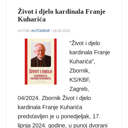
Život i djelo kardinala Franje
Kuharića
AUTOR:
AUTOGRAF
/ 18.06.2024.
”Život i djelo
kardinala Franje
Kuharića”,
Zbornik,
KS/KBF,
Zagreb,
04/2024. Zbornik Život i djelo
kardinala Franje Kuharića
predstavljen je u ponedjeljak, 17.
lipnja 2024. godine, u punoj dvorani