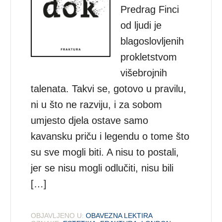
Predrag Finci
od ljudi je
blagoslovljenih
prokletstvom
višebrojnih
talenata. Takvi se, gotovo u pravilu,
ni u što ne razviju, i za sobom
umjesto djela ostave samo
kavansku priču i legendu o tome što
su sve mogli biti. A nisu to postali,
jer se nisu mogli odlučiti, nisu bili
[…]
OBJAVLJENO U:
OBAVEZNA LEKTIRA