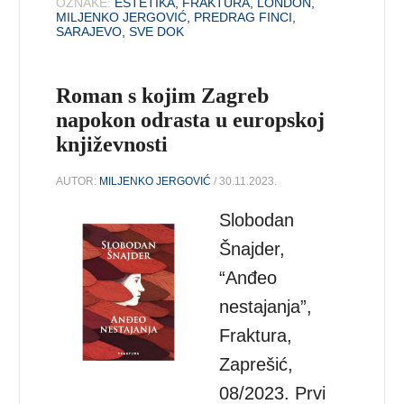
OZNAKE:
ESTETIKA
,
FRAKTURA
,
LONDON
,
MILJENKO JERGOVIĆ
,
PREDRAG FINCI
,
SARAJEVO
,
SVE DOK
Roman s kojim Zagreb
napokon odrasta u europskoj
književnosti
AUTOR:
MILJENKO JERGOVIĆ
/ 30.11.2023.
Slobodan
Šnajder,
“Anđeo
nestajanja”,
Fraktura,
Zaprešić,
08/2023. Prvi