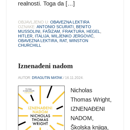
realnosti. Toga da […]
OBJAVLJENO U:
OBAVEZNA LEKTIRA
OZNAKE:
ANTONIO SCURATI
,
BENITO
MUSSOLINI
,
FAŠIZAM
,
FRAKTURA
,
HEGEL
,
HITLER
,
ITALIJA
,
MILJENKO JERGOVIĆ
,
OBAVEZNA LEKTIRA
,
RAT
,
WINSTON
CHURCHILL
Iznenađeni nadom
AUTOR:
DRAGUTIN MATAK
/ 16.11.2024.
Nicholas
Thomas Wright,
IZNENAĐENI
NADOM,
Školska knjiga,