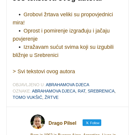
•
Grobovi žrtava veliki su propovjednici
mira!
•
Oprost i pomirenje izgrađuju i jačaju
povjerenje
•
Izražavam sućut svima koji su izgubili
bližnje u Srebrenici
> Svi tekstovi ovog autora
OBJAVLJENO U:
ABRAHAMOVA DJECA
OZNAKE:
ABRAHAMOVA DJECA
,
RAT
,
SREBRENICA
,
TOMO VUKŠIĆ
,
ŽRTVE
Drago Pilsel
Follow