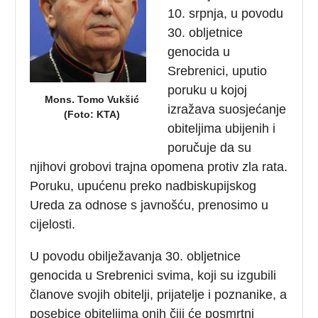
10. srpnja, u povodu
30. obljetnice
genocida u
Srebrenici, uputio
poruku u kojoj
Mons. Tomo Vukšić
izražava suosjećanje
(Foto: KTA)
obiteljima ubijenih i
poručuje da su
njihovi grobovi trajna opomena protiv zla rata.
Poruku, upućenu preko nadbiskupijskog
Ureda za odnose s javnošću, prenosimo u
cijelosti.
U povodu obilježavanja 30. obljetnice
genocida u Srebrenici svima, koji su izgubili
članove svojih obitelji, prijatelje i poznanike, a
posebice obiteljima onih čiji će posmrtni