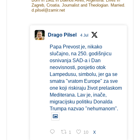
Born in 1962 in Buenos Aires, Argentina. Lives in
Zagreb, Croatia. Journalist and Theologian. Married.
d.pilsel@zamir.net
Drago Pilsel
4 Jul
Papa Prevost je, nikako
slučajno, na 250. godišnjicu
osnivanja SAD-a i Dan
neovisnosti, posjetio otok
Lampedusu, simbolu, jer ga se
smatra "vratom Europe" za sve
one koji riskiraju život prelaskom
Mediterana. Lav je, inače,
migracijsku politiku Donalda
Trumpa nazvao "nehumanom".
1
10
X