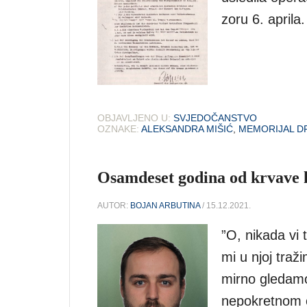
zoru 6. aprila.
OBJAVLJENO U:
SVJEDOČANSTVO
OZNAKE:
ALEKSANDRA MIŠIĆ
,
MEMORIJAL D
Osamdeset godina od krvave 
AUTOR:
BOJAN ARBUTINA
/ 15.12.2021.
”O, nikada vi 
mi u njoj tra
mirno gledam
nepokretnom o