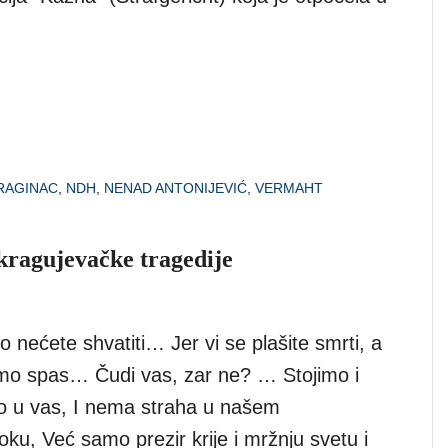
RAGINAC
,
NDH
,
NENAD ANTONIJEVIĆ
,
VERMAHT
kragujevačke tragedije
to nećete shvatiti… Jer vi se plašite smrti, a
žimo spas… Čudi vas, zar ne? … Stojimo i
o u vas, I nema straha u našem
ku, Već samo prezir krije i mržnju svetu i