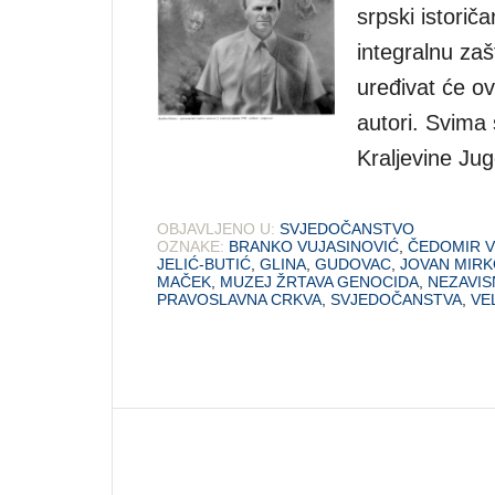
srpski istoriča
integralnu zaš
uređivat će ovu
autori. Svima 
Kraljevine Jug
OBJAVLJENO U:
SVJEDOČANSTVO
OZNAKE:
BRANKO VUJASINOVIĆ
,
ČEDOMIR V
JELIĆ-BUTIĆ
,
GLINA
,
GUDOVAC
,
JOVAN MIRK
MAČEK
,
MUZEJ ŽRTAVA GENOCIDA
,
NEZAVIS
PRAVOSLAVNA CRKVA
,
SVJEDOČANSTVA
,
VE