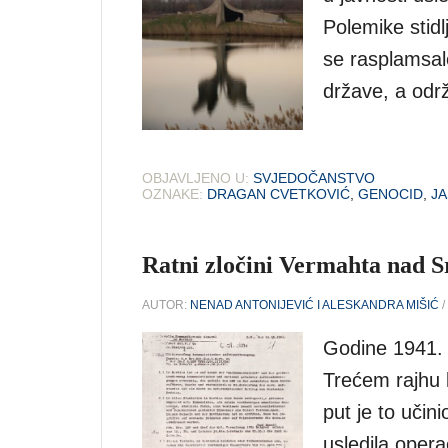
Polemike stidlj
se rasplamsal
države, a odr
OBJAVLJENO U:
SVJEDOČANSTVO
OZNAKE:
DRAGAN CVETKOVIĆ
,
GENOCID
,
J
Ratni zločini Vermahta nad S
AUTOR:
NENAD ANTONIJEVIĆ I ALESKANDRA MIŠIĆ
/
Godine 1941. 
Trećem rajhu k
put je to učin
usledila opera