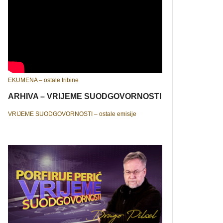
EKUMENA – ostale tribine
ARHIVA – VRIJEME SUODGOVORNOSTI
VRIJEME SUODGOVORNOSTI – ostale emisije