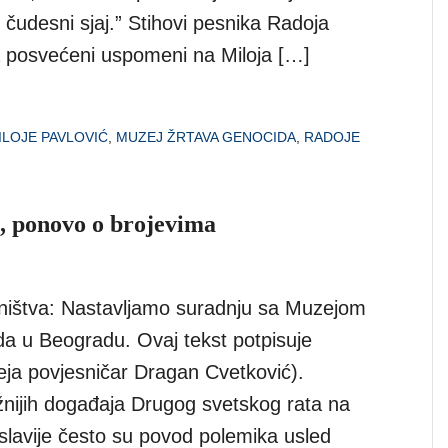
čudesni sjaj.” Stihovi pesnika Radoja
 posvećeni uspomeni na Miloja […]
ILOJE PAVLOVIĆ
,
MUZEJ ŽRTAVA GENOCIDA
,
RADOJE
e, ponovo o brojevima
ništva: Nastavljamo suradnju sa Muzejom
da u Beogradu. Ovaj tekst potpisuje
eja povjesničar Dragan Cvetković).
žnijih događaja Drugog svetskog rata na
slavije često su povod polemika usled