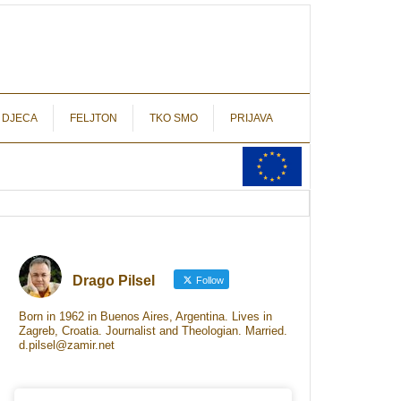
autograf.hr
novinarstvo s potpisom
 DJECA
FELJTON
TKO SMO
PRIJAVA
Drago Pilsel
Follow
Born in 1962 in Buenos Aires, Argentina. Lives in
Zagreb, Croatia. Journalist and Theologian. Married.
d.pilsel@zamir.net