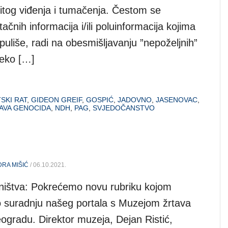
čitog viđenja i tumačenja. Čestom se
čnih informacija i/ili poluinformacija kojima
uliše, radi na obesmišljavanju ”nepoželjnih”
reko […]
SKI RAT
,
GIDEON GREIF
,
GOSPIĆ
,
JADOVNO
,
JASENOVAC
,
AVA GENOCIDA
,
NDH
,
PAG
,
SVJEDOČANSTVO
DRA MIŠIĆ
/ 06.10.2021.
ništva: Pokrećemo novu rubriku kojom
 suradnju našeg portala s Muzejom žrtava
ogradu. Direktor muzeja, Dejan Ristić,