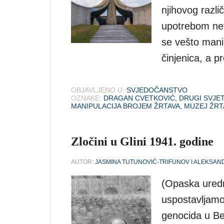
njihovog razli
upotrebom neta
se vešto manip
činjenica, a p
OBJAVLJENO U:
SVJEDOČANSTVO
OZNAKE:
DRAGAN CVETKOVIĆ
,
DRUGI SVJET
MANIPULACIJA BROJEM ŽRTAVA
,
MUZEJ ŽRT
Zločini u Glini 1941. godine
AUTOR:
JASMINA TUTUNOVIĆ-TRIFUNOV I ALEKSAN
(Opaska ured
uspostavljamo
genocida u Be