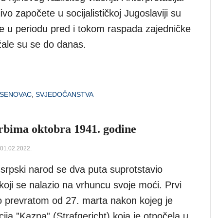
ivo započete u socijalističkoj Jugoslaviji su
e u periodu pred i tokom raspada zajedničke
žale su se do danas.
ASENOVAC
,
SVJEDOČANSTVA
rbima oktobra 1941. godine
 01.02.2022.
srpski narod se dva puta suprotstavio
oji se nalazio na vrhuncu svoje moći. Prvi
io prevratom od 27. marta nakon kojeg je
cija ”Kazna” (Strafgericht) koja je otpočela u