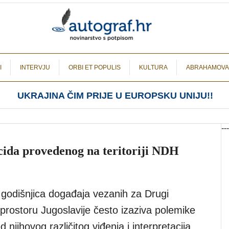
I
INTERVJU
ORBI ET POPULIS
KULTURA
ABRAHAMOVA
UKRAJINA ČIM PRIJE U EUROPSKU UNIJU!!
---
cida provedenog na teritoriji NDH
godišnjica događaja vezanih za Drugi
 prostoru Jugoslavije često izaziva polemike
d njihovog različitog viđenja i interpretacija.