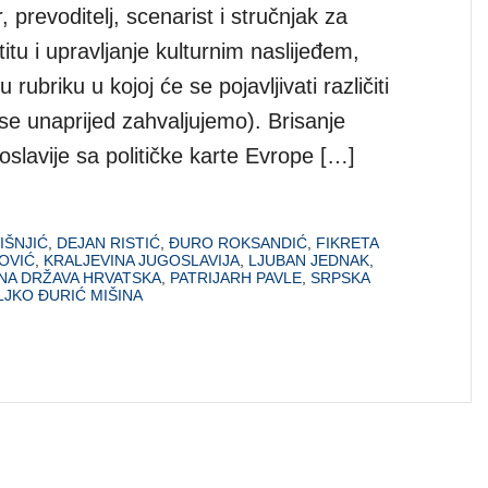
r, prevoditelj, scenarist i stručnjak za
titu i upravljanje kulturnim naslijeđem,
 rubriku u kojoj će se pojavljivati različiti
se unaprijed zahvaljujemo). Brisanje
oslavije sa političke karte Evrope […]
IŠNJIĆ
,
DEJAN RISTIĆ
,
ĐURO ROKSANDIĆ
,
FIKRETA
OVIĆ
,
KRALJEVINA JUGOSLAVIJA
,
LJUBAN JEDNAK
,
NA DRŽAVA HRVATSKA
,
PATRIJARH PAVLE
,
SRPSKA
LJKO ĐURIĆ MIŠINA