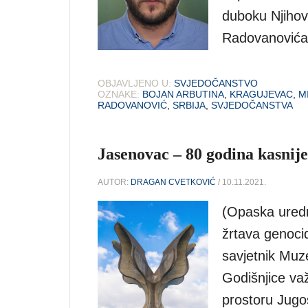
duboku Njihov 
Radovanovića
OBJAVLJENO U:
SVJEDOČANSTVO
OZNAKE:
BOJAN ARBUTINA
,
KRAGUJEVAC
,
M
RADOVANOVIĆ
,
SRBIJA
,
SVJEDOČANSTVA
Jasenovac – 80 godina kasnij
AUTOR:
DRAGAN CVETKOVIĆ
/ 10.11.2021.
(Opaska ured
žrtava genoci
savjetnik Muz
Godišnjice va
prostoru Jugo