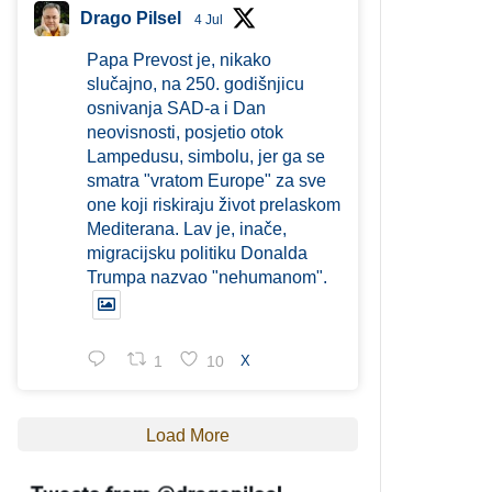
Drago Pilsel
4 Jul
Papa Prevost je, nikako
slučajno, na 250. godišnjicu
osnivanja SAD-a i Dan
neovisnosti, posjetio otok
Lampedusu, simbolu, jer ga se
smatra "vratom Europe" za sve
one koji riskiraju život prelaskom
Mediterana. Lav je, inače,
migracijsku politiku Donalda
Trumpa nazvao "nehumanom".
1
10
X
Load More