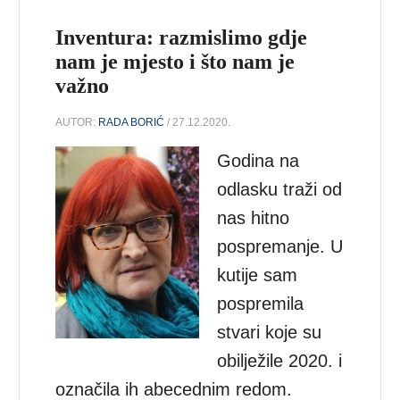
Inventura: razmislimo gdje
nam je mjesto i što nam je
važno
AUTOR:
RADA BORIĆ
/ 27.12.2020.
Godina na
odlasku traži od
nas hitno
pospremanje. U
kutije sam
pospremila
stvari koje su
obilježile 2020. i
označila ih abecednim redom.