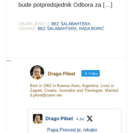
bude potpredsjednik Odbora za […]
OBJAVLJENO U:
BEZ ŠALABAHTERA
OZNAKE:
BEZ ŠALABAHTERA
,
RADA BORIĆ
---
Drago Pilsel
Follow
Born in 1962 in Buenos Aires, Argentina. Lives in
Zagreb, Croatia. Journalist and Theologian. Married.
d.pilsel@zamir.net
Drago Pilsel
4 Jul
Papa Prevost je, nikako