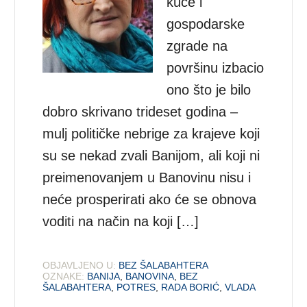
kuće i
gospodarske
zgrade na
površinu izbacio
ono što je bilo
dobro skrivano trideset godina –
mulj političke nebrige za krajeve koji
su se nekad zvali Banijom, ali koji ni
preimenovanjem u Banovinu nisu i
neće prosperirati ako će se obnova
voditi na način na koji […]
OBJAVLJENO U:
BEZ ŠALABAHTERA
OZNAKE:
BANIJA
,
BANOVINA
,
BEZ
ŠALABAHTERA
,
POTRES
,
RADA BORIĆ
,
VLADA