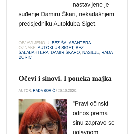
nastavljeno je
suđenje Damiru Škari, nekadašnjem
predsjedniku Autokluba Siget.
OBJAVLJENO U:
BEZ ŠALABAHTERA
OZNAKE:
AUTOKLUB SIGET
,
BEZ
ŠALABAHTERA
,
DAMIR ŠKARO
,
NASILJE
,
RADA
BORIĆ
Očevi i sinovi. I poneka majka
AUTOR:
RADA BORIĆ
/ 26.10.2020.
”Pravi očinski
odnos prema
sinu zapravo se
uglavnom