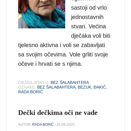
sastoji od vrlo
jednostavnih
stvari. Većina
dječaka voli biti
tjelesno aktivna i voli se zabavljati
sa svojim očevima. Vole grliti svoje
očeve i hrvati se s njima.
OBJAVLJENO U:
BEZ ŠALABAHTERA
OZNAKE:
BEZ ŠALABAHTERA
,
BEZUK
,
ĐAKIĆ
,
RADA BORIĆ
Dečki dečkima oči ne vade
AUTOR:
RADA BORIĆ
/ 26.09.2020.