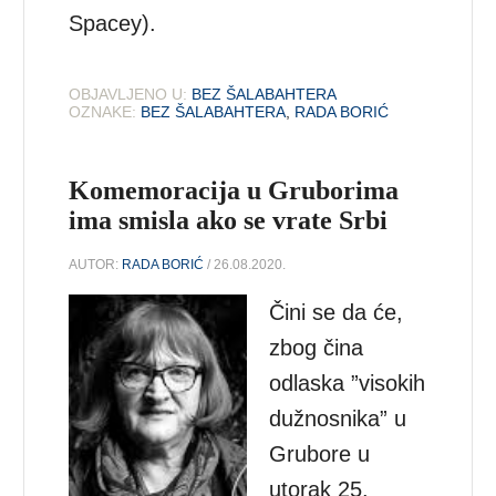
Spacey).
OBJAVLJENO U:
BEZ ŠALABAHTERA
OZNAKE:
BEZ ŠALABAHTERA
,
RADA BORIĆ
Komemoracija u Gruborima
ima smisla ako se vrate Srbi
AUTOR:
RADA BORIĆ
/ 26.08.2020.
Čini se da će,
zbog čina
odlaska ”visokih
dužnosnika” u
Grubore u
utorak 25.