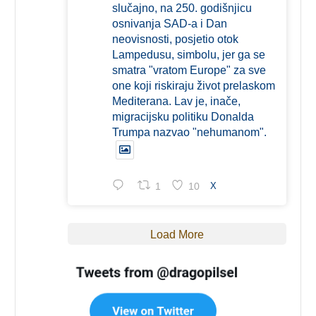
slučajno, na 250. godišnjicu
osnivanja SAD-a i Dan
neovisnosti, posjetio otok
Lampedusu, simbolu, jer ga se
smatra "vratom Europe" za sve
one koji riskiraju život prelaskom
Mediterana. Lav je, inače,
migracijsku politiku Donalda
Trumpa nazvao "nehumanom".
1
10
X
Load More