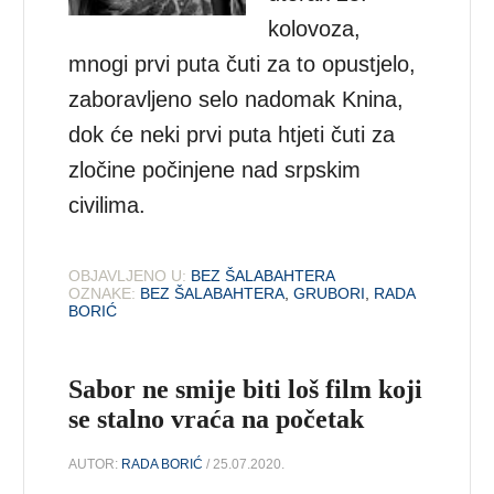
kolovoza,
mnogi prvi puta čuti za to opustjelo,
zaboravljeno selo nadomak Knina,
dok će neki prvi puta htjeti čuti za
zločine počinjene nad srpskim
civilima.
OBJAVLJENO U:
BEZ ŠALABAHTERA
OZNAKE:
BEZ ŠALABAHTERA
,
GRUBORI
,
RADA
BORIĆ
Sabor ne smije biti loš film koji
se stalno vraća na početak
AUTOR:
RADA BORIĆ
/ 25.07.2020.