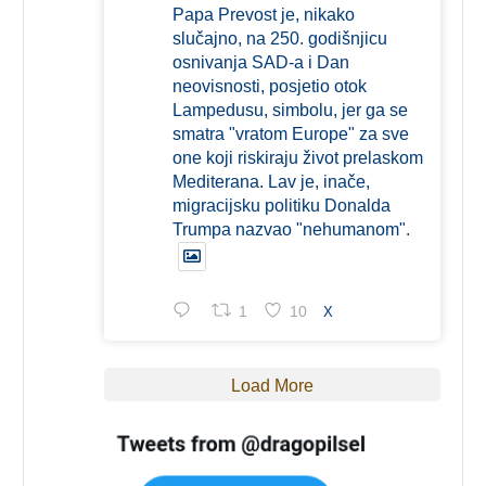
Papa Prevost je, nikako
slučajno, na 250. godišnjicu
osnivanja SAD-a i Dan
neovisnosti, posjetio otok
Lampedusu, simbolu, jer ga se
smatra "vratom Europe" za sve
one koji riskiraju život prelaskom
Mediterana. Lav je, inače,
migracijsku politiku Donalda
Trumpa nazvao "nehumanom".
1
10
X
Load More