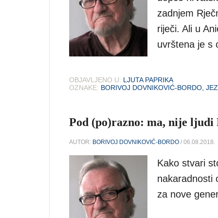
zadnjem Rječn
riječi. Ali u 
uvrštena je s
OBJAVLJENO U:
LJUTA PAPRIKA
OZNAKE:
BORIVOJ DOVNIKOVIĆ-BORDO
,
JEZ
Pod (po)razno: ma, nije ljudi 
AUTOR:
BORIVOJ DOVNIKOVIĆ-BORDO
/ 06.08.2018.
Kako stvari s
nakaradnosti o
za nove gener