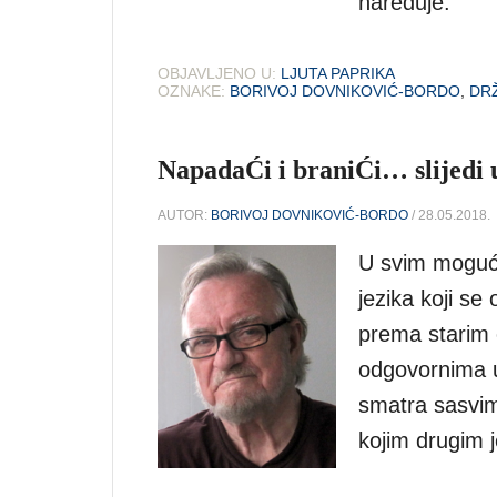
naređuje.
OBJAVLJENO U:
LJUTA PAPRIKA
OZNAKE:
BORIVOJ DOVNIKOVIĆ-BORDO
,
DR
NapadaĆi i braniĆi… slijedi
AUTOR:
BORIVOJ DOVNIKOVIĆ-BORDO
/ 28.05.2018.
U svim mogući
jezika koji s
prema starim
odgovornima u 
smatra sasvim
kojim drugim j