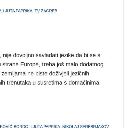
V
,
LJUTA PAPRIKA
,
TV ZAGREB
, nije dovoljno savladati jezike da bi se s
 u strane Europe, treba još malo dodatnog
 zemljama ne biste doživjeli jezičnih
ih trenutaka u susretima s domaćinima.
IKOVIĆ-BORDO
,
LJUTA PAPRIKA
,
NIKOLAJ SEREBRJAKOV
,