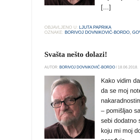
[…]
OBJAVLJENO U:
LJUTA PAPRIKA
OZNAKE:
BORIVOJ DOVNIKOVIĆ-BORDO
,
GO
Svašta nešto dolazi!
AUTOR:
BORIVOJ DOVNIKOVIĆ-BORDO
/ 18.06.2018.
Kako vidim da 
da se moj not
nakaradnostim
– pomišljao s
sebi dodatno 
koju mi moj do