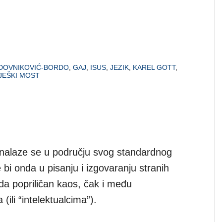
 DOVNIKOVIĆ-BORDO
,
GAJ
,
ISUS
,
JEZIK
,
KAREL GOTT
,
JEŠKI MOST
 snalaze se u području svog standardnog
 bi onda u pisanju i izgovaranju stranih
da popriličan kaos, čak i među
 (ili “intelektualcima”).