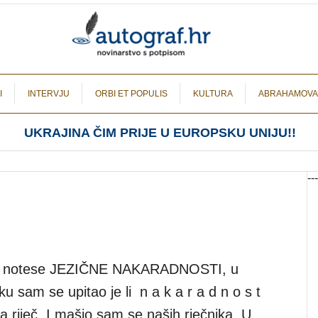
I
INTERVJU
ORBI ET POPULIS
KULTURA
ABRAHAMOVA
UKRAJINA ČIM PRIJE U EUROPSKU UNIJU!!
---
oje notese JEZIČNE NAKARADNOSTI, u
u sam se upitao je li n a k a r a d n o s t
 riječ. I mašio sam se naših rječnika. U