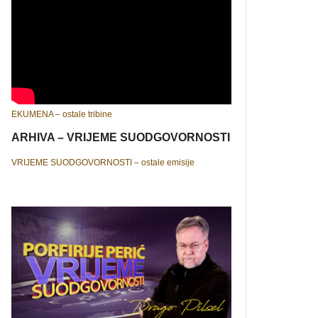
EKUMENA – ostale tribine
ARHIVA – VRIJEME SUODGOVORNOSTI
VRIJEME SUODGOVORNOSTI – ostale emisije