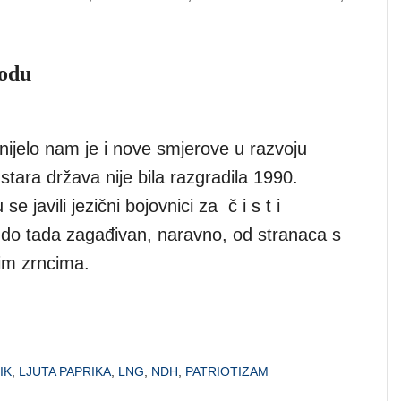
godu
ijelo nam je i nove smjerove u razvoju
 stara država nije bila razgradila 1990.
se javili jezični bojovnici za č i s t i
, do tada zagađivan, naravno, od stranaca s
nim zrncima.
IK
,
LJUTA PAPRIKA
,
LNG
,
NDH
,
PATRIOTIZAM