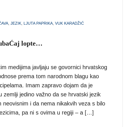
ŽAVA
,
JEZIK
,
LJUTA PAPRIKA
,
VUK KARADŽIĆ
 ubaĆaj lopte…
m medijima javljaju se govornici hrvatskog
e odnose prema tom narodnom blagu kao
 cipelama. Imam zapravo dojam da je
zemlji jedino važno da se hrvatski jezik
 neovisnim i da nema nikakvih veza s bilo
ezicima, pa ni s ovima u regiji – a […]