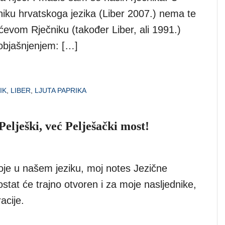
iku hrvatskoga jezika (Liber 2007.) nema te
Anićevom Rječniku (također Liber, ali 1991.)
 objašnjenjem: […]
IK
,
LIBER
,
LJUTA PAPRIKA
Pelješki, već Pelješački most!
toje u našem jeziku, moj notes Jezične
stat će trajno otvoren i za moje nasljednike,
acije.