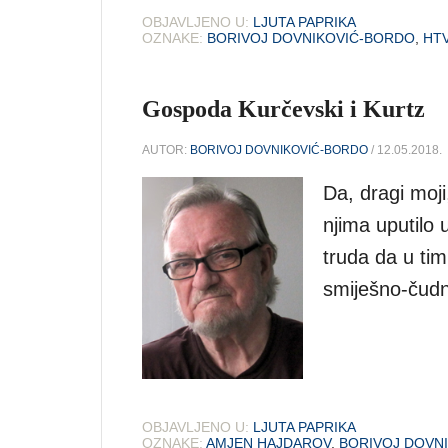
OBJAVLJENO U:
LJUTA PAPRIKA
OZNAKE:
BORIVOJ DOVNIKOVIĆ-BORDO
,
HT
Gospoda Kurčevski i Kurtz
AUTOR:
BORIVOJ DOVNIKOVIĆ-BORDO
/ 12.05.2018.
Da, dragi moji
njima uputilo
truda da u tim
smiješno-čudn
OBJAVLJENO U:
LJUTA PAPRIKA
OZNAKE:
AMJEN HAJDAROV
,
BORIVOJ DOVN