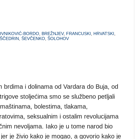
OVNIKOVIĆ-BORDO
,
BREŽNJEV
,
FRANCUSKI
,
HRVATSKI
,
ŠČEDRIN
,
ŠEVČENKO
,
ŠOLOHOV
 brdima i dolinama od Vardara do Buja, od
rigove stoljećima smo se službeno petljali
maštinama, bolestima, tlakama,
ratovima, seksualnim i ostalim revolucijama
ičnim nevoljama. Iako je u tome narod bio
 jer je živio kako je mogao, a govorio kako je