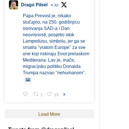
Drago Pilsel
4 Jul
Papa Prevost je, nikako
slučajno, na 250. godišnjicu
osnivanja SAD-a i Dan
neovisnosti, posjetio otok
Lampedusu, simbolu, jer ga se
smatra "vratom Europe" za sve
one koji riskiraju život prelaskom
Mediterana. Lav je, inače,
migracijsku politiku Donalda
Trumpa nazvao "nehumanom".
1
10
X
Load More