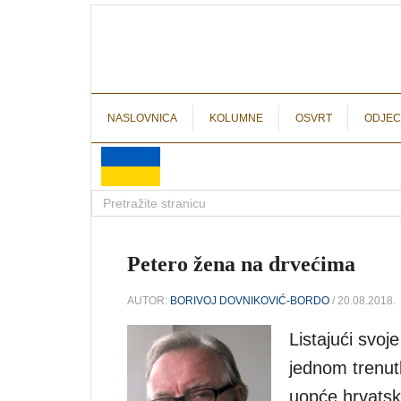
NASLOVNICA
KOLUMNE
OSVRT
ODJEC
Petero žena na drvećima
AUTOR:
BORIVOJ DOVNIKOVIĆ-BORDO
/ 20.08.2018.
Listajući sv
jednom trenutk
uopće hrvatska