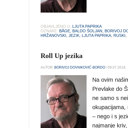
OBJAVLJENO U:
LJUTA PAPRIKA
OZNAKE:
BÅGE
,
BALDO ŠOLJAN
,
BORIVOJ D
HRŽANOVSKI
,
JEZIK
,
LJUTA PAPRIKA
,
RUSKI
,
Roll Up jezika
AUTOR:
BORIVOJ DOVNIKOVIĆ-BORDO
/ 09.07.2018.
Na ovim našim
Prevlake do Št
ne samo s nei
okupacijama, 
– nego i s jez
najmanje kriv,