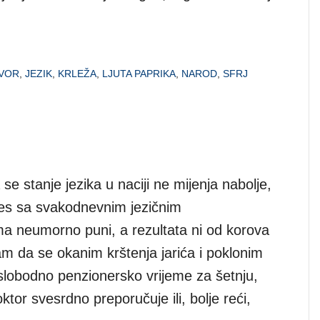
VOR
,
JEZIK
,
KRLEŽA
,
LJUTA PAPRIKA
,
NAROD
,
SFRJ
se stanje jezika u naciji ne mijenja nabolje,
es sa svakodnevnim jezičnim
a neumorno puni, a rezultata ni od korova
am da se okanim krštenja jarića i poklonim
slobodno penzionersko vrijeme za šetnju,
ktor svesrdno preporučuje ili, bolje reći,