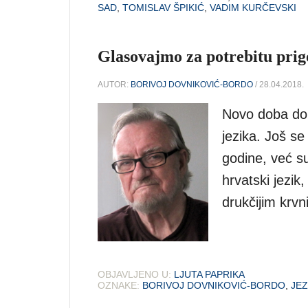
SAD
,
TOMISLAV ŠPIKIĆ
,
VADIM KURČEVSKI
Glasovajmo za potrebitu pri
AUTOR:
BORIVOJ DOVNIKOVIĆ-BORDO
/ 28.04.2018.
Novo doba don
jezika. Još se
godine, već su 
hrvatski jezik
drukčijim krv
OBJAVLJENO U:
LJUTA PAPRIKA
OZNAKE:
BORIVOJ DOVNIKOVIĆ-BORDO
,
JEZ