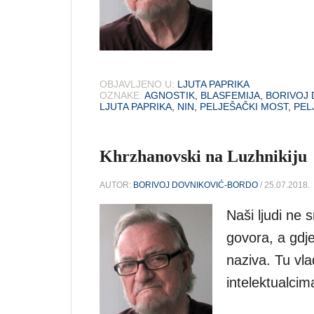
OBJAVLJENO U:
LJUTA PAPRIKA
OZNAKE:
AGNOSTIK
,
BLASFEMIJA
,
BORIVOJ
LJUTA PAPRIKA
,
NIN
,
PELJEŠAČKI MOST
,
PEL
Khrzhanovski na Luzhnikiju
AUTOR:
BORIVOJ DOVNIKOVIĆ-BORDO
/ 25.07.2018.
Naši ljudi ne
govora, a gdje
naziva. Tu vla
intelektualcima