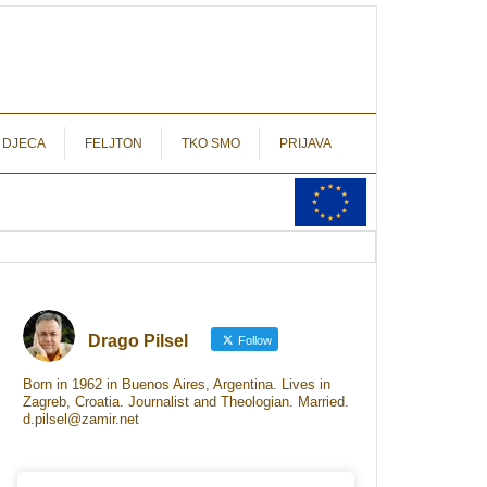
autograf.hr
novinarstvo s potpisom
 DJECA
FELJTON
TKO SMO
PRIJAVA
Drago Pilsel
Follow
Born in 1962 in Buenos Aires, Argentina. Lives in
Zagreb, Croatia. Journalist and Theologian. Married.
d.pilsel@zamir.net