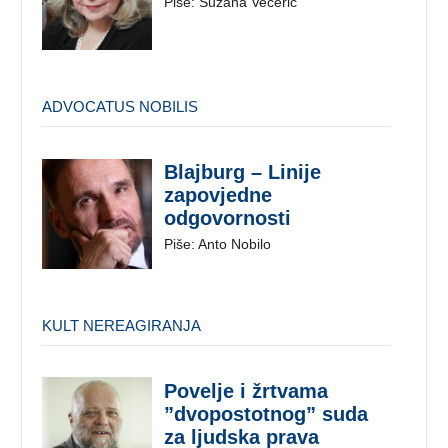
Piše: Suzana Večerić
ADVOCATUS NOBILIS
Blajburg – Linije
zapovjedne
odgovornosti
Piše: Anto Nobilo
KULT NEREAGIRANJA
Povelje i žrtvama
”dvopostotnog” suda
za ljudska prava