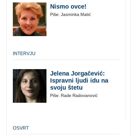
Nismo ovce!
Piše: Jasminka Matić
INTERVJU
Jelena Jorgačević:
Ispravni ljudi idu na
svoju štetu
Piše: Rade Radovanović
OSVRT