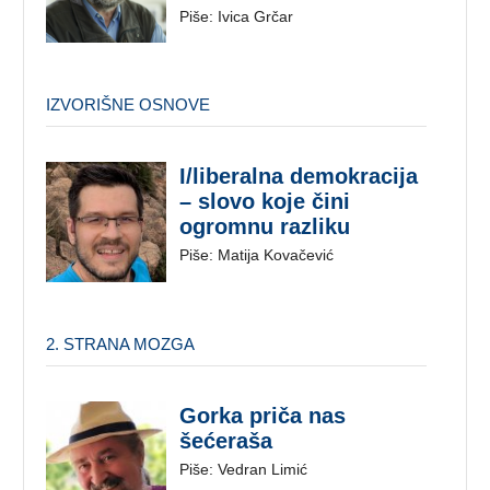
Piše: Ivica Grčar
IZVORIŠNE OSNOVE
I/liberalna demokracija
– slovo koje čini
ogromnu razliku
Piše: Matija Kovačević
2. STRANA MOZGA
Gorka priča nas
šećeraša
Piše: Vedran Limić