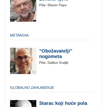
Piše: Eliezer Papo
METANOIA
”Obožavatelji”
nogometa
Piše: Dalibor Kraljik
GLOBALNO ZAHLAĐENJE
Starac koji hoće pola