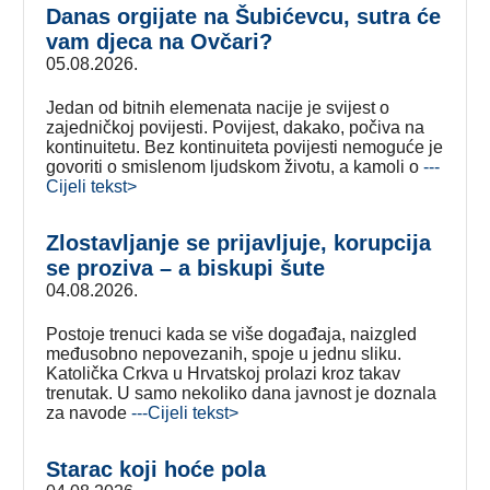
Danas orgijate na Šubićevcu, sutra će
vam djeca na Ovčari?
05.08.2026.
Jedan od bitnih elemenata nacije je svijest o
zajedničkoj povijesti. Povijest, dakako, počiva na
kontinuitetu. Bez kontinuiteta povijesti nemoguće je
govoriti o smislenom ljudskom životu, a kamoli o
---
Cijeli tekst>
Zlostavljanje se prijavljuje, korupcija
se proziva – a biskupi šute
04.08.2026.
Postoje trenuci kada se više događaja, naizgled
međusobno nepovezanih, spoje u jednu sliku.
Katolička Crkva u Hrvatskoj prolazi kroz takav
trenutak. U samo nekoliko dana javnost je doznala
za navode
---Cijeli tekst>
Starac koji hoće pola