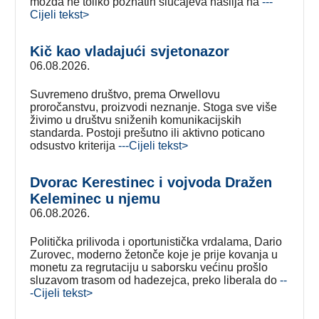
možda ne toliko poznatih slučajeva nasilja na
---
Cijeli tekst>
Kič kao vladajući svjetonazor
06.08.2026.
Suvremeno društvo, prema Orwellovu
proročanstvu, proizvodi neznanje. Stoga sve više
živimo u društvu sniženih komunikacijskih
standarda. Postoji prešutno ili aktivno poticano
odsustvo kriterija
---Cijeli tekst>
Dvorac Kerestinec i vojvoda Dražen
Keleminec u njemu
06.08.2026.
Politička prilivoda i oportunistička vrdalama, Dario
Zurovec, moderno žetonče koje je prije kovanja u
monetu za regrutaciju u saborsku većinu prošlo
sluzavom trasom od hadezejca, preko liberala do
--
-Cijeli tekst>