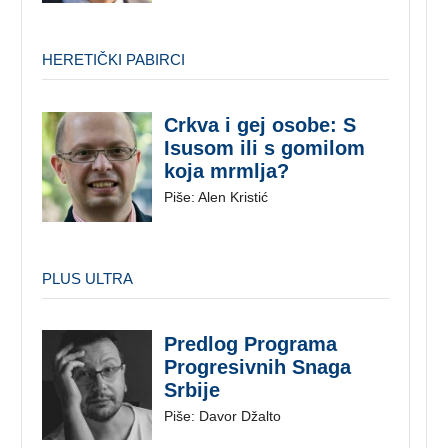
HERETIČKI PABIRCI
Crkva i gej osobe: S
Isusom ili s gomilom
koja mrmlja?
Piše: Alen Kristić
PLUS ULTRA
Predlog Programa
Progresivnih Snaga
Srbije
Piše: Davor Džalto