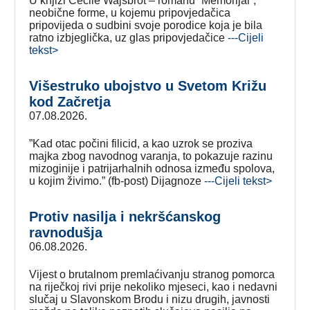
U knjizi Cècile Wajsbrot – romanu ”Memorijal”,
neobične forme, u kojemu pripovjedačica
pripovijeda o sudbini svoje porodice koja je bila
ratno izbjeglička, uz glas pripovjedačice
---Cijeli
tekst>
Višestruko ubojstvo u Svetom Križu
kod Začretja
07.08.2026.
”Kad otac počini filicid, a kao uzrok se proziva
majka zbog navodnog varanja, to pokazuje razinu
mizoginije i patrijarhalnih odnosa između spolova,
u kojim živimo.” (fb-post) Dijagnoze
---Cijeli tekst>
Protiv nasilja i nekršćanskog
ravnodušja
06.08.2026.
Vijest o brutalnom premlaćivanju stranog pomorca
na riječkoj rivi prije nekoliko mjeseci, kao i nedavni
slučaj u Slavonskom Brodu i nizu drugih, javnosti