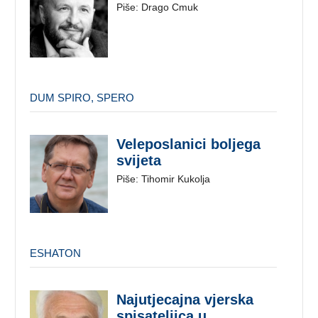
Piše: Drago Cmuk
DUM SPIRO, SPERO
Veleposlanici boljega
svijeta
Piše: Tihomir Kukolja
ESHATON
Najutjecajna vjerska
spisateljica u