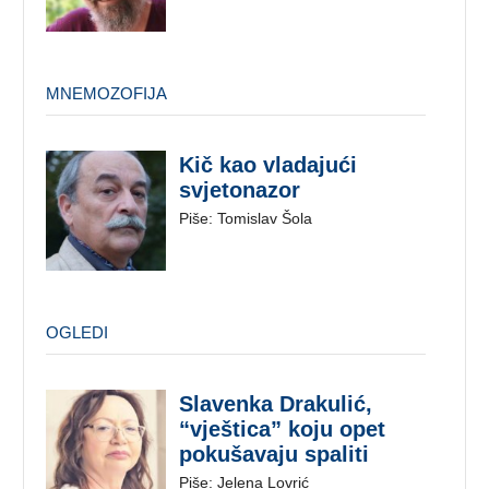
MNEMOZOFIJA
Kič kao vladajući
svjetonazor
Piše: Tomislav Šola
OGLEDI
Slavenka Drakulić,
“vještica” koju opet
pokušavaju spaliti
Piše: Jelena Lovrić