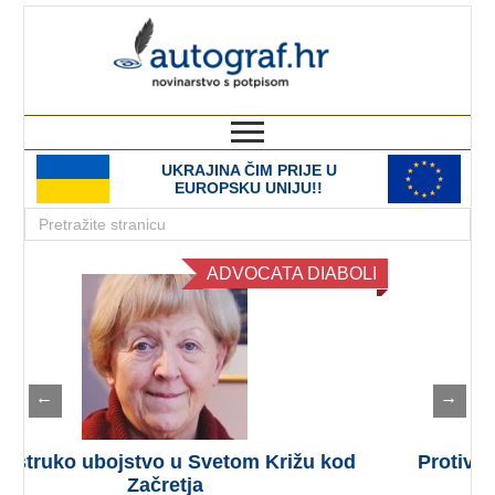
autograf.hr
novinarstvo s potpisom
UKRAJINA ČIM PRIJE U
EUROPSKU UNIJU!!
LI
U POTRAZI
←
→
Protiv nasilja i nekršćanskog ravnodušja