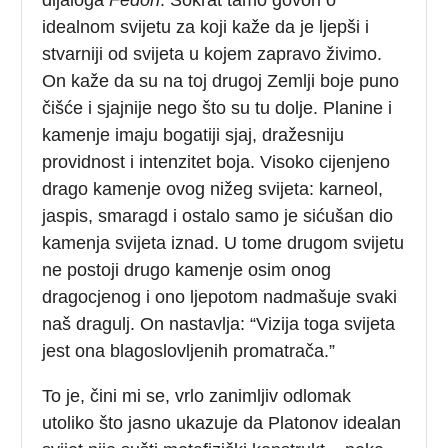
idealnom svijetu za koji kaže da je ljepši i
stvarniji od svijeta u kojem zapravo živimo.
On kaže da su na toj drugoj Zemlji boje puno
čišće i sjajnije nego što su tu dolje. Planine i
kamenje imaju bogatiji sjaj, dražesniju
providnost i intenzitet boja. Visoko cijenjeno
drago kamenje ovog nižeg svijeta: karneol,
jaspis, smaragd i ostalo samo je sićušan dio
kamenja svijeta iznad. U tome drugom svijetu
ne postoji drugo kamenje osim onog
dragocjenog i ono ljepotom nadmašuje svaki
naš dragulj. On nastavlja: “Vizija toga svijeta
jest ona blagoslovljenih promatrača.”
To je, čini mi se, vrlo zanimljiv odlomak
utoliko što jasno ukazuje da Platonov idealan