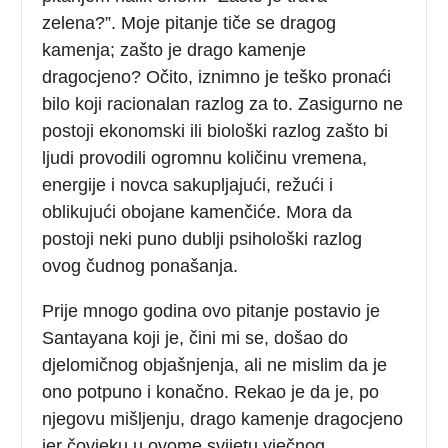
zelena?”. Moje pitanje tiče se dragog
kamenja; zašto je drago kamenje
dragocjeno? Očito, iznimno je teško pronaći
bilo koji racionalan razlog za to. Zasigurno ne
postoji ekonomski ili biološki razlog zašto bi
ljudi provodili ogromnu količinu vremena,
energije i novca sakupljajući, režući i
oblikujući obojane kamenčiće. Mora da
postoji neki puno dublji psihološki razlog
ovog čudnog ponašanja.
Prije mnogo godina ovo pitanje postavio je
Santayana koji je, čini mi se, došao do
djelomičnog objašnjenja, ali ne mislim da je
ono potpuno i konačno. Rekao je da je, po
njegovu mišljenju, drago kamenje dragocjeno
jer čovjeku u ovome svijetu vječnog