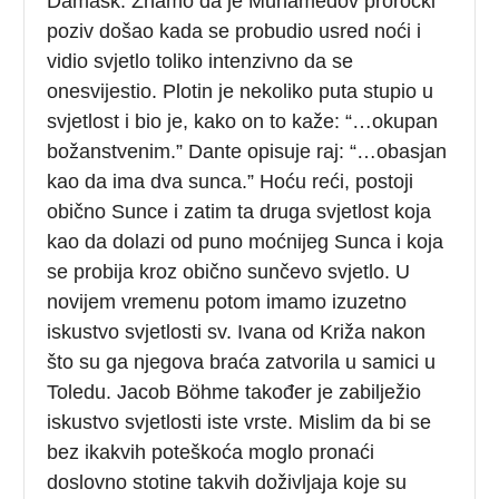
Damask. Znamo da je Muhamedov proročki
poziv došao kada se probudio usred noći i
vidio svjetlo toliko intenzivno da se
onesvijestio. Plotin je nekoliko puta stupio u
svjetlost i bio je, kako on to kaže: “…okupan
božanstvenim.” Dante opisuje raj: “…obasjan
kao da ima dva sunca.” Hoću reći, postoji
obično Sunce i zatim ta druga svjetlost koja
kao da dolazi od puno moćnijeg Sunca i koja
se probija kroz obično sunčevo svjetlo. U
novijem vremenu potom imamo izuzetno
iskustvo svjetlosti sv. Ivana od Križa nakon
što su ga njegova braća zatvorila u samici u
Toledu. Jacob Böhme također je zabilježio
iskustvo svjetlosti iste vrste. Mislim da bi se
bez ikakvih poteškoća moglo pronaći
doslovno stotine takvih doživljaja koje su