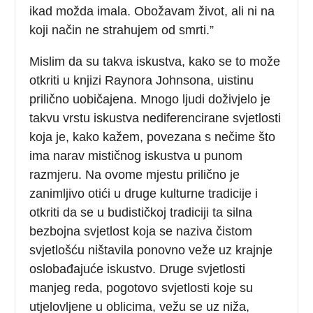
ikad možda imala. Obožavam život, ali ni na
koji način ne strahujem od smrti.”
Mislim da su takva iskustva, kako se to može
otkriti u knjizi Raynora Johnsona, uistinu
prilično uobičajena. Mnogo ljudi doživjelo je
takvu vrstu iskustva nediferencirane svjetlosti
koja je, kako kažem, povezana s nečime što
ima narav mističnog iskustva u punom
razmjeru. Na ovome mjestu prilično je
zanimljivo otići u druge kulturne tradicije i
otkriti da se u budističkoj tradiciji ta silna
bezbojna svjetlost koja se naziva čistom
svjetlošću ništavila ponovno veže uz krajnje
oslobađajuće iskustvo. Druge svjetlosti
manjeg reda, pogotovo svjetlosti koje su
utjelovljene u oblicima, vežu se uz niža,