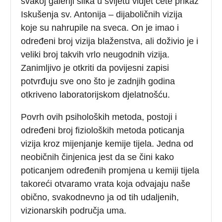
svakoj galeriji slika u svijetu vidjet ćete prikaz
Iskušenja sv. Antonija – dijaboličnih vizija
koje su nahrupile na sveca. On je imao i
određeni broj vizija blaženstva, ali doživio je i
veliki broj takvih vrlo neugodnih vizija.
Zanimljivo je otkriti da povijesni zapisi
potvrđuju sve ono što je zadnjih godina
otkriveno laboratorijskom djelatnošću.
Povrh ovih psiholoških metoda, postoji i
određeni broj fizioloških metoda poticanja
vizija kroz mijenjanje kemije tijela. Jedna od
neobičnih činjenica jest da se čini kako
poticanjem određenih promjena u kemiji tijela
takoreći otvaramo vrata koja odvajaju naše
obično, svakodnevno ja od tih udaljenih,
vizionarskih područja uma.