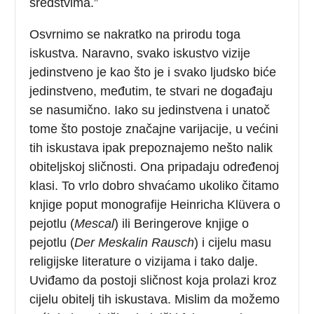
sredstvima.”
Osvrnimo se nakratko na prirodu toga
iskustva. Naravno, svako iskustvo vizije
jedinstveno je kao što je i svako ljudsko biće
jedinstveno, međutim, te stvari ne događaju
se nasumično. Iako su jedinstvena i unatoč
tome što postoje značajne varijacije, u većini
tih iskustava ipak prepoznajemo nešto nalik
obiteljskoj sličnosti. Ona pripadaju određenoj
klasi. To vrlo dobro shvaćamo ukoliko čitamo
knjige poput monografije Heinricha Klüvera o
pejotlu (
Mescal
) ili Beringerove knjige o
pejotlu (
Der Meskalin Rausch
) i cijelu masu
religijske literature o vizijama i tako dalje.
Uviđamo da postoji sličnost koja prolazi kroz
cijelu obitelj tih iskustava. Mislim da možemo