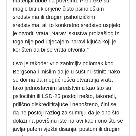
materijal dođe na površinu. Prepreke su
mogle biti uklonjene čisto psihološkim
sredstvima ili drugim psihofizičkim
sredstvima, ali to konkretno sredstvo uspjelo
je otvoriti vrata. Narav iskustva proizašlog iz
toga nije pod utjecajem naravi ključa koji je
korišten da bi se vrata otvorila.”
Ovo je također vrlo zanimljiv odlomak kod
Bergsona i mislim da je u suštini istinit: “Iako
se doima da mogućnošću otvaranja vrata
tako jednostavnim sredstvima kao što su
psilocibin ili LSD-25 postoji nešto, takoreći,
prilično diskreditirajuće i nepošteno, čini se
da ne postoji razlog za sumnju da je ono što
dolazi na površinu iste naravi kao i ono što se
javlja putem vježbi disanja, postom ili drugim