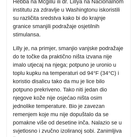
Hebba na Mcgillu ili dr. Lillya na Nacionalnom
institutu za zdravlje u Washingtonu iskoristili
su različita sredstva kako bi do krajnje
granice smanjili podražaje osjetilnih
stimulansa.
Lilly je, na primjer, smanjio vanjske podražaje
do te točke da praktično ništa izvana nije
imalo utjecaj na njega; potpuno je uronio u
toplu kupku na temperaturi od 94°F (34°C) i
koristio disalicu tako da mu je lice bilo
potpuno prekriveno. Tako niti jedan dio
njegove kože nije osjećao ništa osim
jednolike temperature. Bio je zavezan
remenjem koje mu nije dopuštalo da se
pomakne više od desetine inča. Nalazio se u
svjetlosno i zvučno izoliranoj sobi. Zanimljiva