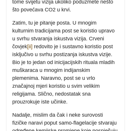
tome svijetu vizija ukoliko poduzmete nešto
što povećava CO2 u krvi.
Zatim, tu je pitanje posta. U mnogim
kulturnim tradicijama post se koristio upravo
u svrhu stvaranja iskustva vizija. Crveni
čovjek
[ii]
redovito je i sustavno koristio post
isključivo u svrhu postizanja iskustva vizije.
Bio je to jedan od inicijacijskih rituala mladih
muškaraca u mnogim indijanskim
plemenima. Naravno, post se u vrlo
značajnoj mjeri koristio u svim velikim
religijama. Slično, nedostatak sna
prouzrokuje iste učinke.
Nadalje, mislim da čak i neke surovosti
fizičke naravi poput samo-flagelacije stvaraju
određene kemijske promjene koje pospješuju