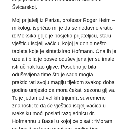
Švicarskoj.
Moj prijatelj iz Pariza, profesor Roger Heim –
mikolog, ispričao mi je da se nedavno vratio
iz Meksika gdje je posjetio prijateljicu, staru
vješticu iscjeljivačicu, kojoj je donio nešto
tableta koje je sintetizirao Hofmann. Ona ih je
uzela i bila je posve oduševljena jer su imale
isti učinak kao gljive. Posebno je bila
oduševljena time što je sada mogla
prakticirati svoju magiju tijekom svakog doba
godine umjesto da mora čekati sezonu gljiva.
To je jedan od velikih trijumfa suvremene
znanosti; to da će vještica iscjeljivačica u
Meksiku moći poslati razglednicu dr.
Hofmannu u Basel u kojoj će pisati: “Moram
se baviti važnom magijom, molim Vas