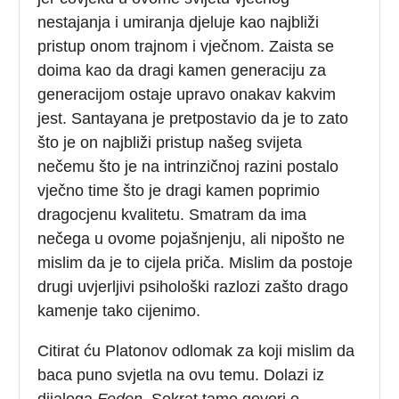
nestajanja i umiranja djeluje kao najbliži
pristup onom trajnom i vječnom. Zaista se
doima kao da dragi kamen generaciju za
generacijom ostaje upravo onakav kakvim
jest. Santayana je pretpostavio da je to zato
što je on najbliži pristup našeg svijeta
nečemu što je na intrinzičnoj razini postalo
vječno time što je dragi kamen poprimio
dragocjenu kvalitetu. Smatram da ima
nečega u ovome pojašnjenju, ali nipošto ne
mislim da je to cijela priča. Mislim da postoje
drugi uvjerljivi psihološki razlozi zašto drago
kamenje tako cijenimo.
Citirat ću Platonov odlomak za koji mislim da
baca puno svjetla na ovu temu. Dolazi iz
dijaloga
Fedon
. Sokrat tamo govori o