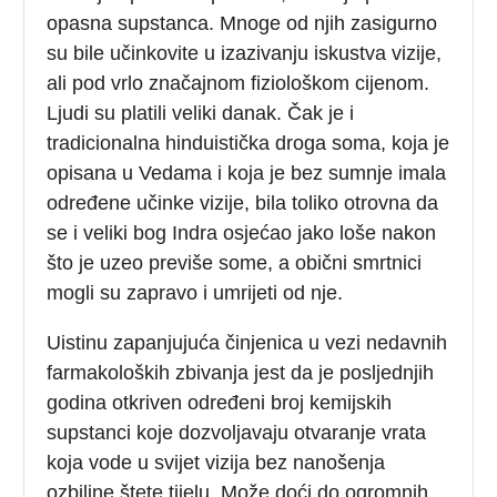
opasna supstanca. Mnoge od njih zasigurno
su bile učinkovite u izazivanju iskustva vizije,
ali pod vrlo značajnom fiziološkom cijenom.
Ljudi su platili veliki danak. Čak je i
tradicionalna hinduistička droga soma, koja je
opisana u Vedama i koja je bez sumnje imala
određene učinke vizije, bila toliko otrovna da
se i veliki bog Indra osjećao jako loše nakon
što je uzeo previše some, a obični smrtnici
mogli su zapravo i umrijeti od nje.
Uistinu zapanjujuća činjenica u vezi nedavnih
farmakoloških zbivanja jest da je posljednjih
godina otkriven određeni broj kemijskih
supstanci koje dozvoljavaju otvaranje vrata
koja vode u svijet vizija bez nanošenja
ozbiljne štete tijelu. Može doći do ogromnih