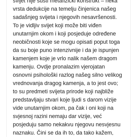
svijet nije sušti metafizički konstrukt – neka
vrsta dedukcije na temelju činjenica našeg
sadašnjeg svijeta i njegovih nesavršenosti.
To je vidljiv svijet koji može biti viđen
unutarnjim okom i koji posjeduje određene
neobičnosti koje se mogu opisati poput toga
da su boje puno intenzivnije i da je ispunjen
kamenjem koje je vrlo nalik našem dragom
kamenju. Ovdje pronalazim vjerojatan
osnovni psihološki razlog našeg silno velikog
vrednovanja dragog kamenja, a to jest ovo;
to su predmeti svijeta prirode koji najbliže
predstavljaju stvari koje ljudi s darom vizije
vide unutarnjim okom, pa čak i oni koji na
svjesnoj razini nemaju dar vizije, već
posjeduju samo nekakvu njegovu nesvjesnu
naznaku. Čini se da ih to, da tako kažem,