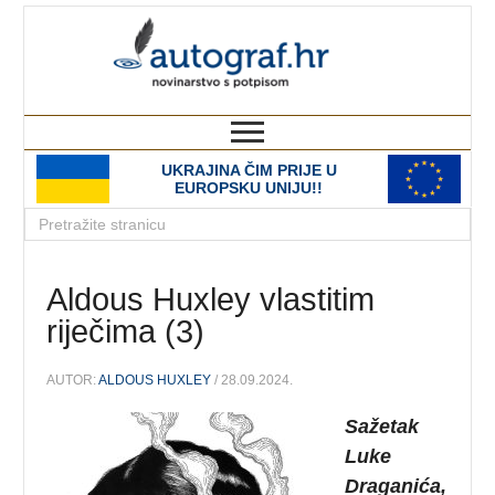
autograf.hr
novinarstvo s potpisom
UKRAJINA ČIM PRIJE U
EUROPSKU UNIJU!!
Aldous Huxley vlastitim
riječima (3)
AUTOR:
ALDOUS HUXLEY
/ 28.09.2024.
Sažetak
Luke
Draganića,