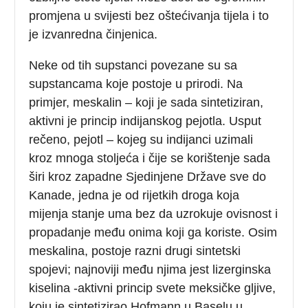
promjena u svijesti bez oštećivanja tijela i to
je izvanredna činjenica.
Neke od tih supstanci povezane su sa
supstancama koje postoje u prirodi. Na
primjer, meskalin – koji je sada sintetiziran,
aktivni je princip indijanskog pejotla. Usput
rečeno, pejotl – kojeg su indijanci uzimali
kroz mnoga stoljeća i čije se korištenje sada
širi kroz zapadne Sjedinjene Države sve do
Kanade, jedna je od rijetkih droga koja
mijenja stanje uma bez da uzrokuje ovisnost i
propadanje među onima koji ga koriste. Osim
meskalina, postoje razni drugi sintetski
spojevi; najnoviji među njima jest lizerginska
kiselina -aktivni princip svete meksičke gljive,
koju je sintetizirao Hofmann u Baselu u