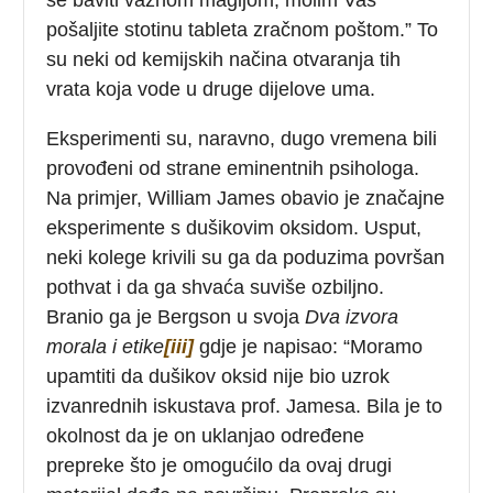
pošaljite stotinu tableta zračnom poštom.” To
su neki od kemijskih načina otvaranja tih
vrata koja vode u druge dijelove uma.
Eksperimenti su, naravno, dugo vremena bili
provođeni od strane eminentnih psihologa.
Na primjer, William James obavio je značajne
eksperimente s dušikovim oksidom. Usput,
neki kolege krivili su ga da poduzima površan
pothvat i da ga shvaća suviše ozbiljno.
Branio ga je Bergson u svoja
Dva izvora
morala i etike
[iii]
gdje je napisao: “Moramo
upamtiti da dušikov oksid nije bio uzrok
izvanrednih iskustava prof. Jamesa. Bila je to
okolnost da je on uklanjao određene
prepreke što je omogućilo da ovaj drugi