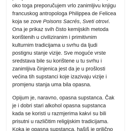
oko toga preporučujem vrlo zanimljivu knjigu
francuskog antropologa Philippea de Felicea
koja se zove
Poisons Sacrés
,
Sveti otrovi
.
Ona je prikaz svih čisto kemijskih metoda
korištenih u civiliziranim i primitivnim
kulturnim tradicijama u svrhu da ljudi
postignu stanje vizije. Sve moguće vrste
sredstava bile su korištene u tu svrhu i
zanimljiva činjenica jest da je u prošlosti
većina tih supstanci koje izazivaju vizije i
promjenu stanja uma bila opasna.
Opijum je, naravno, opasna supstanca. Čak
je i dobri stari alkohol opasna supstanca
kada se koristi u razmjerima kakvi su bili
prisutni u različitim religijskim tradicijama.
Koka je opasna supstanca, hašiš je prilično