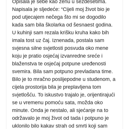
Opisala je sebe kao ženu u šezdesetima.
Napisala je sljedeće: “Cijeli moj život bio je
pod utjecajem nečega što mi se dogodilo
kada sam bila školarka od šesnaest godina.
U kuhinji sam rezala krišku kruha kako bih
imala tost uz čaj. Iznenada, postala sam
svjesna silne svjetlosti posvuda oko mene
koju je pratio osjećaj izvanredne sreće i
blaženstva te osjećaj potpune uređenosti
svemira. Bila sam potpuno prevladana time.
Bilo je to mračno poslijepodne u studenom, a
cijela prostorija bila je preplavljena tom
svjetlošću. To iskustvo trajalo je, orijentirajući
se u vremenu pomoću sata, možda oko
minute. Onda je nestalo, ali sjećanje na to
održavalo je moj život od tada i potpuno je
uklonilo bilo kakav strah od smrti koji sam