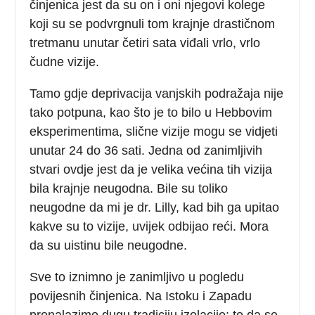
činjenica jest da su on i oni njegovi kolege
koji su se podvrgnuli tom krajnje drastičnom
tretmanu unutar četiri sata viđali vrlo, vrlo
čudne vizije.
Tamo gdje deprivacija vanjskih podražaja nije
tako potpuna, kao što je to bilo u Hebbovim
eksperimentima, slične vizije mogu se vidjeti
unutar 24 do 36 sati. Jedna od zanimljivih
stvari ovdje jest da je velika većina tih vizija
bila krajnje neugodna. Bile su toliko
neugodne da mi je dr. Lilly, kad bih ga upitao
kakve su to vizije, uvijek odbijao reći. Mora
da su uistinu bile neugodne.
Sve to iznimno je zanimljivo u pogledu
povijesnih činjenica. Na Istoku i Zapadu
pronalazimo dugu tradiciju izolacije; to da se