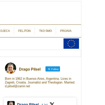
autograf.hr
novinarstvo s potpisom
 DJECA
FELJTON
TKO SMO
PRIJAVA
Drago Pilsel
Follow
Born in 1962 in Buenos Aires, Argentina. Lives in
Zagreb, Croatia. Journalist and Theologian. Married.
d.pilsel@zamir.net
Drago Pilsel