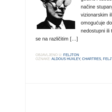
načine stupanj
vizionarskim i
omogućuje dot
nedostupni ili
se na različitim […]
OBJAVLJENO U:
FELJTON
OZNAKE:
ALDOUS HUXLEY
,
CHARTRES
,
FELJ