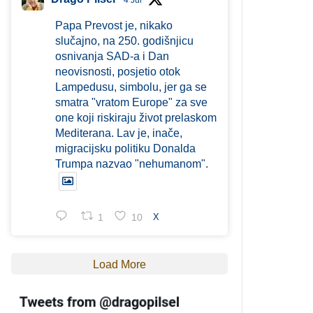
4 Jul
Papa Prevost je, nikako
slučajno, na 250. godišnjicu
osnivanja SAD-a i Dan
neovisnosti, posjetio otok
Lampedusu, simbolu, jer ga se
smatra "vratom Europe" za sve
one koji riskiraju život prelaskom
Mediterana. Lav je, inače,
migracijsku politiku Donalda
Trumpa nazvao "nehumanom".
1
10
X
Load More