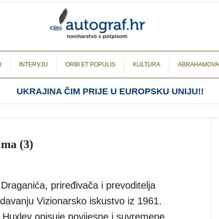
I
INTERVJU
ORBI ET POPULIS
KULTURA
ABRAHAMOVA
UKRAJINA ČIM PRIJE U EUROPSKU UNIJU!!
ima (3)
raganića, priređivača i prevoditelja
edavanju Vizionarsko iskustvo iz 1961.
 Huxley opisuje povijesne i suvremene