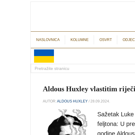
NASLOVNICA
KOLUMNE
OSVRT
ODJEC
Aldous Huxley vlastitim riječ
AUTOR:
ALDOUS HUXLEY
/ 28.09.2024.
Sažetak Luke D
feljtona: U pr
godine Aldous