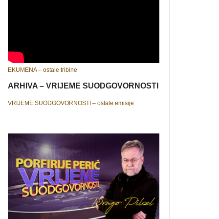
EKUMENA – ostale tribine
ARHIVA – VRIJEME SUODGOVORNOSTI
VRIJEME SUODGOVORNOSTI – ostale emisije