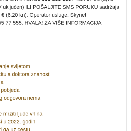
PDV uključen) ILI POŠALJITE SMS PORUKU sadržaja
 € (6,20 kn). Operator usluge: Skynet
 01 55 77 555. HVALA! ZA VIŠE INFORMACIJA
janje svijetom
titula doktora znanosti
ma
 pobjeda
nog odgovora nema
 mrziti ljude vrlina
i u 2022. godini
i ga uz cestu