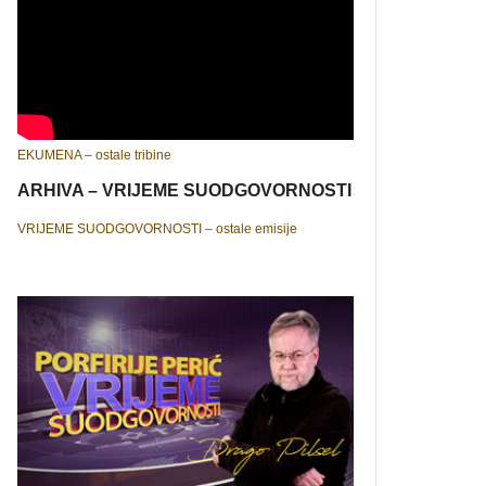
EKUMENA – ostale tribine
ARHIVA – VRIJEME SUODGOVORNOSTI
VRIJEME SUODGOVORNOSTI – ostale emisije