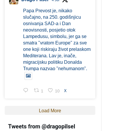
4 Jul
Papa Prevost je, nikako
slučajno, na 250. godišnjicu
osnivanja SAD-a i Dan
neovisnosti, posjetio otok
Lampedusu, simbolu, jer ga se
smatra "vratom Europe" za sve
one koji riskiraju život prelaskom
Mediterana. Lav je, inače,
migracijsku politiku Donalda
Trumpa nazvao "nehumanom".
1
10
X
Load More