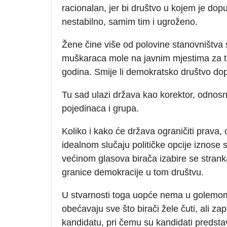
racionalan, jer bi društvo u kojem je dop
nestabilno, samim tim i ugroženo.
Žene čine više od polovine stanovništva
muškaraca mole na javnim mjestima za to 
godina. Smije li demokratsko društvo dopu
Tu sad ulazi država kao korektor, odnosn
pojedinaca i grupa.
Koliko i kako će država ograničiti prava, 
idealnom slučaju političke opcije iznose
većinom glasova birača izabire se stranka
granice demokracije u tom društvu.
U stvarnosti toga uopće nema u golemom b
obećavaju sve što birači žele čuti, ali 
kandidatu, pri čemu su kandidati predstavl