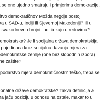
 se one ujedno smatraju i primjerima demokracije.
ruštvo demokratično? Možda negdje postoji
 u SAD-u, Indiji ili Sjevernoj Makedoniji? Ili u
a svakodnevno brojni ljudi čekaju u redovima?
 demokratska? Je li socijalna država demokratskija
e pojedinaca kroz socijalna davanja mjera za
edemokratske zemlje (one bez slobodnih izbora)
ne zaštite?
ospodarstvo mjera demokratičnosti? Teško, treba se
cionalne države demokratske? Takva definicija
a
a jaču poziciju u odnosu na ostale, makar to u