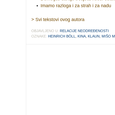
•
Imamo razloga i za strah i za nadu
> Svi tekstovi ovog autora
OBJAVLJENO U:
RELACIJE NEODREĐENOSTI
OZNAKE:
HEINRICH BÖLL
,
KINA
,
KLAUN
,
MIŠO M