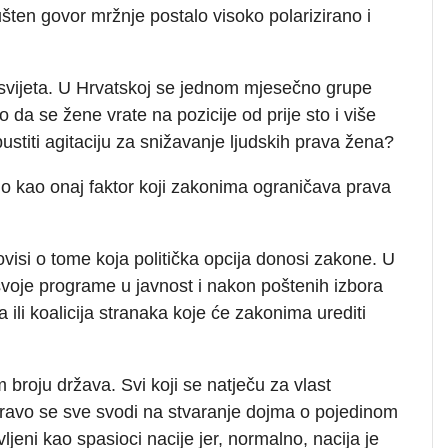
ušten govor mržnje postalo visoko polarizirano i
 svijeta. U Hrvatskoj se jednom mjesečno grupe
da se žene vrate na pozicije od prije sto i više
stiti agitaciju za snižavanje ljudskih prava žena?
o kao onaj faktor koji zakonima ograničava prava
ovisi o tome koja politička opcija donosi zakone. U
 svoje programe u javnost i nakon poštenih izbora
 ili koalicija stranaka koje će zakonima urediti
roju država. Svi koji se natječu za vlast
zapravo se sve svodi na stvaranje dojma o pojedinom
jeni kao spasioci nacije jer, normalno, nacija je