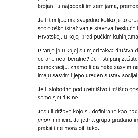
brojan i u najbogatijim zemljama, premda
Je li tim ljudima svejedno koliko je to d
sociološko istraživanje stavova beskućnika
Hrvatskoj, u kojoj pred pučkim kuhinjam
Pitanje je u kojoj su mjeri takva društva
od one neoliberalne? Je li stupanj zaštit
demokraciju, znamo li da neke sasvim n
imaju sasvim lijepo uređen sustav socijal
Je li slobodno poduzetništvo i tržišno g
samo sjetiti Kine.
Jesu li države koje su definirane kao na
priori
implicira da jedna grupa građana im
praksi i ne mora biti tako.