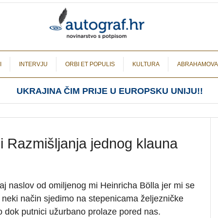
I
INTERVJU
ORBI ET POPULIS
KULTURA
ABRAHAMOVA
UKRAJINA ČIM PRIJE U EUROPSKU UNIJU!!
i Razmišljanja jednog klauna
j naslov od omiljenog mi Heinricha Bölla jer mi se
a neki način sjedimo na stepenicama željezničke
o dok putnici užurbano prolaze pored nas.