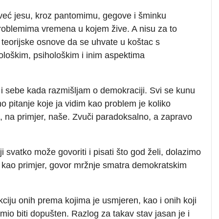
 već jesu, kroz pantomimu, gegove i šminku
roblemima vremena u kojem žive. A nisu za to
 teorijske osnove da se uhvate u koštac s
iološkim, psihološkim i inim aspektima
 i sebe kada razmišljam o demokraciji. Svi se kunu
o pitanje koje ja vidim kao problem je koliko
, na primjer, naše. Zvuči paradoksalno, a zapravo
svatko može govoriti i pisati što god želi, dolazimo
o kao primjer, govor mržnje smatra demokratskim
ciju onih prema kojima je usmjeren, kao i onih koji
 smio biti dopušten. Razlog za takav stav jasan je i