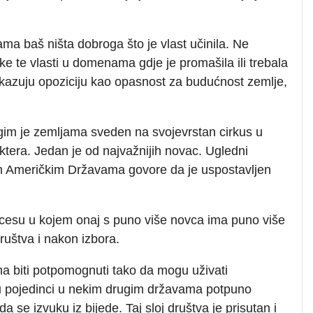
ama baš ništa dobroga što je vlast učinila. Ne
ike te vlasti u domenama gdje je promašila ili trebala
prikazuju opoziciju kao opasnost za budućnost zemlje,
im je zemljama sveden na svojevrstan cirkus u
ktera. Jedan je od najvažnijih novac. Ugledni
nim Američkim Državama govore da je uspostavljen
ocesu u kojem onaj s puno više novca ima puno više
uštva i nakon izbora.
 biti potpomognuti tako da mogu uživati
u pojedinci u nekim drugim državama potpuno
 se izvuku iz bijede. Taj sloj društva je prisutan i