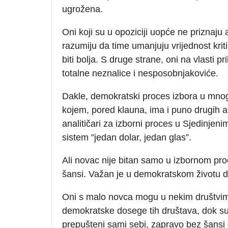
ugrožena.
Oni koji su u opoziciji uopće ne priznaju 
razumiju da time umanjuju vrijednost krit
biti bolja. S druge strane, oni na vlasti 
totalne neznalice i nesposobnjakoviće.
Dakle, demokratski proces izbora u mnog
kojem, pored klauna, ima i puno drugih a
analitičari za izborni proces u Sjedinje
sistem ”jedan dolar, jedan glas”.
Ali novac nije bitan samo u izbornom pr
šansi. Važan je u demokratskom životu dr
Oni s malo novca mogu u nekim društvima
demokratske dosege tih društava, dok s
prepušteni sami sebi, zapravo bez šansi da