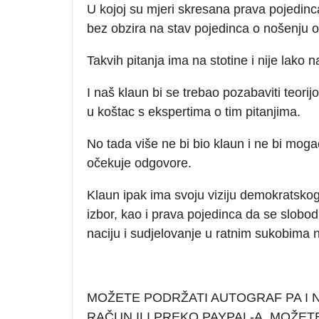
U kojoj su mjeri skresana prava pojedin
bez obzira na stav pojedinca o nošenju o
Takvih pitanja ima na stotine i nije lako n
I naš klaun bi se trebao pozabaviti teor
u koštac s ekspertima o tim pitanjima.
No tada više ne bi bio klaun i ne bi mogao
očekuje odgovore.
Klaun ipak ima svoju viziju demokratskog
izbor, kao i prava pojedinca da se slobod
naciju i sudjelovanje u ratnim sukobima 
MOŽETE PODRŽATI AUTOGRAF PA I
RAČUN ILI PREKO PAYPAL-A. MOŽET