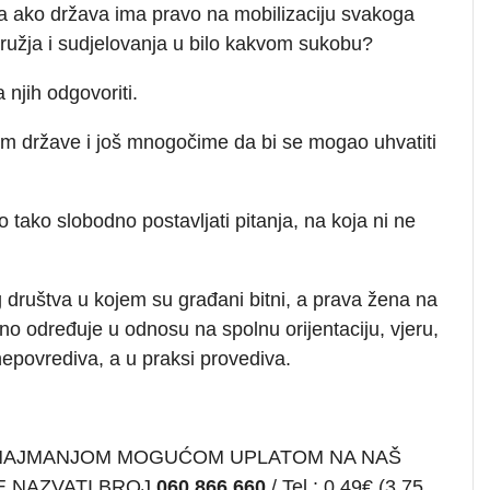
ca ako država ima pravo na mobilizaciju svakoga
ružja i sudjelovanja u bilo kakvom sukobu?
a njih odgovoriti.
ijom države i još mnogočime da bi se mogao uhvatiti
 tako slobodno postavljati pitanja, na koja ni ne
 društva u kojem su građani bitni, a prava žena na
no određuje u odnosu na spolnu orijentaciju, vjeru,
nepovrediva, a u praksi provediva.
 NAJMANJOM MOGUĆOM UPLATOM NA NAŠ
E NAZVATI BROJ
060 866 660
/ Tel.: 0,49€ (3,75