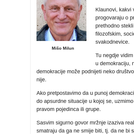
Klaunovi, kakvi
progovaraju o p
prethodno stekli
filozofskim, soc
svakodnevice.
Mišo Milun
Tu negdje vidim
u demokraciju, n
demokracije može podnijeti neko društvo
nije.
Ako pretpostavimo da u punoj demokraciji 
do apsurdne situacije u kojoj se, uzmim
pravom pojedinca ili grupe.
Sasvim sigurno govor mržnje izaziva reak
smatraju da ga ne smije biti, tj. da ne bi