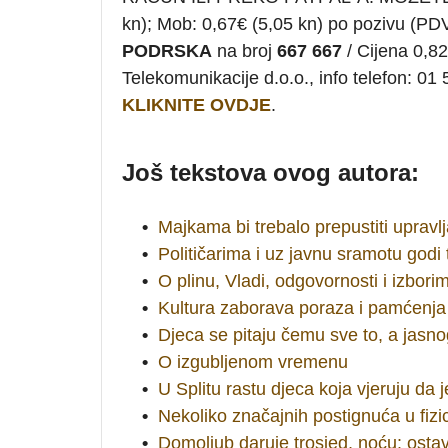
kn); Mob: 0,67€ (5,05 kn) po pozivu (
PODRSKA
na broj
667 667
/ Cijena 0,82
Telekomunikacije d.o.o., info telefon:
KLIKNITE OVDJE
.
Još tekstova ovog autora:
•
Majkama bi trebalo prepustiti upravl
•
Političarima i uz javnu sramotu godi 
•
O plinu, Vladi, odgovornosti i izbori
•
Kultura zaborava poraza i pamćenja
•
Djeca se pitaju čemu sve to, a jas
•
O izgubljenom vremenu
•
U Splitu rastu djeca koja vjeruju da je
•
Nekoliko značajnih postignuća u fizic
•
Domoljub daruje trosjed, noću: ostav