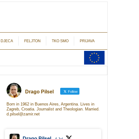
autograf.hr
novinarstvo s potpisom
 DJECA
FELJTON
TKO SMO
PRIJAVA
Drago Pilsel
Follow
Born in 1962 in Buenos Aires, Argentina. Lives in
Zagreb, Croatia. Journalist and Theologian. Married.
d.pilsel@zamir.net
Drago Pilsel