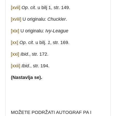
[xvii]
Op
.
cit
. u bilj 1, str. 149.
[xviii]
U originalu:
Chuckler
.
[xix]
U originalu:
Ivy-League
[xx]
Op
.
cit
. u bilj.
1
, str. 169.
[xxi]
Ibid
., str. 172.
[xxii]
Ibid
., str. 194.
(Nastavlja se).
MOŽETE PODRŽATI AUTOGRAF PA I