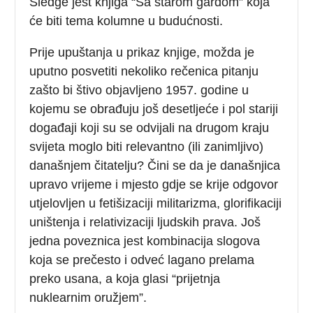
Sledge jest knjiga “Sa starom gardom” koja
će biti tema kolumne u budućnosti.
Prije upuštanja u prikaz knjige, možda je
uputno posvetiti nekoliko rečenica pitanju
zašto bi štivo objavljeno 1957. godine u
kojemu se obrađuju još desetljeće i pol stariji
događaji koji su se odvijali na drugom kraju
svijeta moglo biti relevantno (ili zanimljivo)
današnjem čitatelju? Čini se da je današnjica
upravo vrijeme i mjesto gdje se krije odgovor
utjelovljen u fetišizaciji militarizma, glorifikaciji
uništenja i relativizaciji ljudskih prava. Još
jedna poveznica jest kombinacija slogova
koja se prečesto i odveć lagano prelama
preko usana, a koja glasi “prijetnja
nuklearnim oružjem”.