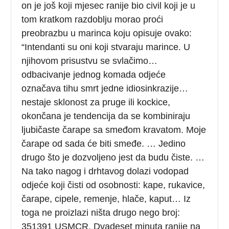
on je još koji mjesec ranije bio civil koji je u
tom kratkom razdoblju morao proći
preobrazbu u marinca koju opisuje ovako:
“Intendanti su oni koji stvaraju marince. U
njihovom prisustvu se svlačimo…
odbacivanje jednog komada odjeće
označava tihu smrt jedne idiosinkrazije…
nestaje sklonost za pruge ili kockice,
okončana je tendencija da se kombiniraju
ljubičaste čarape sa smeđom kravatom. Moje
čarape od sada će biti smeđe. … Jedino
drugo što je dozvoljeno jest da budu čiste. …
Na tako nagog i drhtavog dolazi vodopad
odjeće koji čisti od osobnosti: kape, rukavice,
čarape, cipele, remenje, hlače, kaput… Iz
toga ne proizlazi ništa drugo nego broj:
351391 USMCR. Dvadeset minuta ranije na