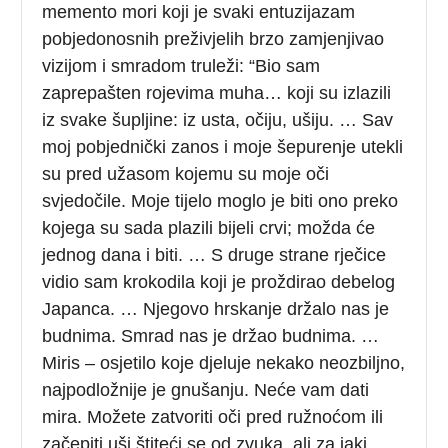
memento mori koji je svaki entuzijazam
pobjedonosnih preživjelih brzo zamjenjivao
vizijom i smradom truleži: “Bio sam
zaprepašten rojevima muha… koji su izlazili
iz svake šupljine: iz usta, očiju, ušiju. … Sav
moj pobjednički zanos i moje šepurenje utekli
su pred užasom kojemu su moje oči
svjedočile. Moje tijelo moglo je biti ono preko
kojega su sada plazili bijeli crvi; možda će
jednog dana i biti. … S druge strane rječice
vidio sam krokodila koji je proždirao debelog
Japanca. … Njegovo hrskanje držalo nas je
budnima. Smrad nas je držao budnima. …
Miris – osjetilo koje djeluje nekako neozbiljno,
najpodložnije je gnušanju. Neće vam dati
mira. Možete zatvoriti oči pred ružnoćom ili
začepiti uši štiteći se od zvuka, ali za jaki