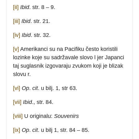
[ii]
Ibid
. str. 8 – 9.
[iii]
Ibid
. str. 21.
[iv]
Ibid
. str. 32.
[v]
Amerikanci su na Pacifiku često koristili
lozinke koje su sadržavale slovo l jer Japanci
taj suglasnik izgovaraju zvukom koji je blizak
slovu r.
[vi]
Op
.
cit
. u bilj. 1, str 63.
[vii]
Ibid
., str. 84.
[viii]
U originalu:
Souvenirs
[ix]
Op
.
cit
. u bilj 1, str. 84 – 85.