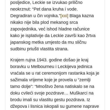
posljedice, Leckie se izvukao prilično
neokrznut: “Pet dana kruha i vode.
Degradiran u čin vojnika.”
[xxi]
Blaga kazna
nikako nije bila plod mekanog srca
zapovjednika, već ishod hladne računice
kako je isplativije da Leckie završi kao žrtva
japanskog metka umjesto da mu sličnu
sudbinu priušti vlastita strana.
Krajem rujna 1943. godine došao je kraj
boravku u Melbourneu i Leckijeva jedinica
vraćala se u rat ceremonijom rastanka koja je
sažimala vrijeme koje je provela u “zemlji
tamo dolje”: “Mnoštvo žena natiskalo se na
doku cvileći svoje pozdrave… Muškarci na
brodu imali su vlastitu gestu pozdrava. Iz
džepova i lisnica iskopali su gumene naprave