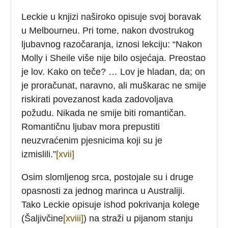
Leckie u knjizi naširoko opisuje svoj boravak
u Melbourneu. Pri tome, nakon dvostrukog
ljubavnog razočaranja, iznosi lekciju: “Nakon
Molly i Sheile više nije bilo osjećaja. Preostao
je lov. Kako on teče? … Lov je hladan, da; on
je proračunat, naravno, ali muškarac ne smije
riskirati povezanost kada zadovoljava
požudu. Nikada ne smije biti romantičan.
Romantičnu ljubav mora prepustiti
neuzvraćenim pjesnicima koji su je
izmislili.”
[xvii]
Osim slomljenog srca, postojale su i druge
opasnosti za jednog marinca u Australiji.
Tako Leckie opisuje ishod pokrivanja kolege
(Šaljivčine
[xviii]
) na straži u pijanom stanju