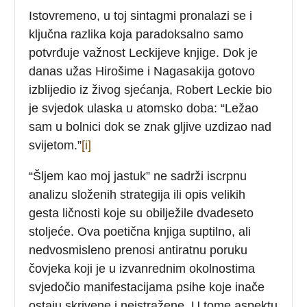
Istovremeno, u toj sintagmi pronalazi se i
ključna razlika koja paradoksalno samo
potvrđuje važnost Leckijeve knjige. Dok je
danas užas Hirošime i Nagasakija gotovo
izblijedio iz živog sjećanja, Robert Leckie bio
je svjedok ulaska u atomsko doba: “Ležao
sam u bolnici dok se znak gljive uzdizao nad
svijetom.”
[i]
“Šljem kao moj jastuk” ne sadrži iscrpnu
analizu složenih strategija ili opis velikih
gesta ličnosti koje su obilježile dvadeseto
stoljeće. Ova poetična knjiga suptilno, ali
nedvosmisleno prenosi antiratnu poruku
čovjeka koji je u izvanrednim okolnostima
svjedočio manifestacijama psihe koje inače
ostaju skrivene i neistražene. U tome aspektu