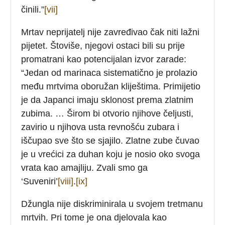
činili.”
[vii]
Mrtav neprijatelj nije zavređivao čak niti lažni
pijetet. Štoviše, njegovi ostaci bili su prije
promatrani kao potencijalan izvor zarade:
“Jedan od marinaca sistematično je prolazio
među mrtvima oboružan kliještima. Primijetio
je da Japanci imaju sklonost prema zlatnim
zubima. … Širom bi otvorio njihove čeljusti,
zavirio u njihova usta revnošću zubara i
iščupao sve što se sjajilo. Zlatne zube čuvao
je u vrećici za duhan koju je nosio oko svoga
vrata kao amajliju. Zvali smo ga
‘Suveniri’
[viii]
.
[ix]
Džungla nije diskriminirala u svojem tretmanu
mrtvih. Pri tome je ona djelovala kao