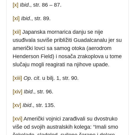
[x]
Ibid
., str. 86 – 87.
[xi]
Ibid
., str. 89.
[xii]
Japanska mornarica danju se nije
usuđivala suviše približiti Guadalcanalu jer su
američki lovci sa samog otoka (aerodrom
Henderson Field) i nosača zrakoplova u tome
slučaju mogli reagirati na njihove upade.
[xiii]
Op
.
cit
. u bilj. 1, str. 90.
[xiv]
Ibid
., str. 96.
[xv]
Ibid
., str. 135.
[xvi]
Američki vojnici zarađivali su dvostruko
više od svojih australskih kolega: “Imali smo
čokolade, sladoled, svilene čarape i dolare.