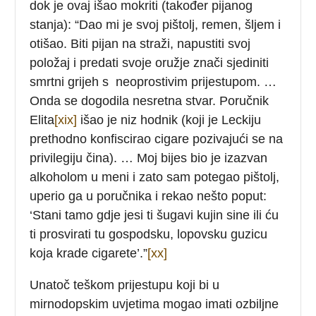
dok je ovaj išao mokriti (također pijanog
stanja): “Dao mi je svoj pištolj, remen, šljem i
otišao. Biti pijan na straži, napustiti svoj
položaj i predati svoje oružje znači sjediniti
smrtni grijeh s neoprostivim prijestupom. …
Onda se dogodila nesretna stvar. Poručnik
Elita
[xix]
išao je niz hodnik (koji je Leckiju
prethodno konfiscirao cigare pozivajući se na
privilegiju čina). … Moj bijes bio je izazvan
alkoholom u meni i zato sam potegao pištolj,
uperio ga u poručnika i rekao nešto poput:
‘Stani tamo gdje jesi ti šugavi kujin sine ili ću
ti prosvirati tu gospodsku, lopovsku guzicu
koja krade cigarete’.”
[xx]
Unatoč teškom prijestupu koji bi u
mirnodopskim uvjetima mogao imati ozbiljne