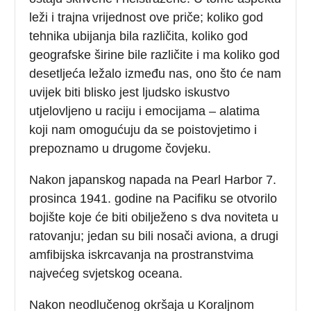
leži i trajna vrijednost ove priče; koliko god
tehnika ubijanja bila različita, koliko god
geografske širine bile različite i ma koliko god
desetljeća ležalo između nas, ono što će nam
uvijek biti blisko jest ljudsko iskustvo
utjelovljeno u raciju i emocijama – alatima
koji nam omogućuju da se poistovjetimo i
prepoznamo u drugome čovjeku.
Nakon japanskog napada na Pearl Harbor 7.
prosinca 1941. godine na Pacifiku se otvorilo
bojište koje će biti obilježeno s dva noviteta u
ratovanju; jedan su bili nosači aviona, a drugi
amfibijska iskrcavanja na prostranstvima
najvećeg svjetskog oceana.
Nakon neodlučenog okršaja u Koraljnom