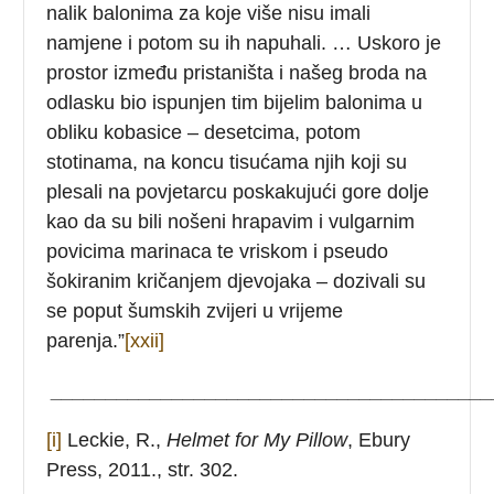
nalik balonima za koje više nisu imali
namjene i potom su ih napuhali. … Uskoro je
prostor između pristaništa i našeg broda na
odlasku bio ispunjen tim bijelim balonima u
obliku kobasice – desetcima, potom
stotinama, na koncu tisućama njih koji su
plesali na povjetarcu poskakujući gore dolje
kao da su bili nošeni hrapavim i vulgarnim
povicima marinaca te vriskom i pseudo
šokiranim kričanjem djevojaka – dozivali su
se poput šumskih zvijeri u vrijeme
parenja.”
[xxii]
________________________________________
[i]
Leckie, R.,
Helmet for My Pillow
, Ebury
Press, 2011., str. 302.