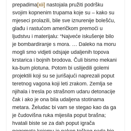
prepadima
[xii]
nastojala pružiti podršku
svojim kopnenim trupama koje su – kako su
mjeseci prolazili, bile sve iznurenije bolešću,
glađu i rastućom američkom premoći u
ljudstvu i materijalu: “Najveće iskušenje bilo
je bombardiranje s mora. … Daleko na moru
mogli smo vidjeti odsjaje udaljenih topova
krstarica i bojnih brodova. Čuli bismo mekani
ka-bum plotuna. Potom bi uslijedili golemi
projektili koji su se jurišajući naprezali poput
teretnog vagona koji leti zrakom. Zemlja se
njihala i tresla po strašnom udaru detonacije
čak i ako je ona bila udaljena stotinama
metara. Želudac bi vam se stegao kao da ga
je čudovišna ruka mijesila poput brašna;
hvatali biste se za dah poput igrača
nogometa kojemu je nakon teškog pada bio