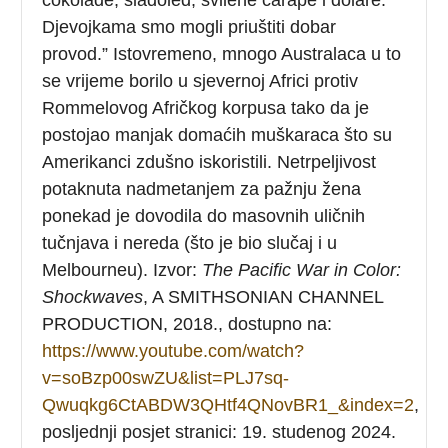
Djevojkama smo mogli priuštiti dobar
provod.” Istovremeno, mnogo Australaca u to
se vrijeme borilo u sjevernoj Africi protiv
Rommelovog Afričkog korpusa tako da je
postojao manjak domaćih muškaraca što su
Amerikanci zdušno iskoristili. Netrpeljivost
potaknuta nadmetanjem za pažnju žena
ponekad je dovodila do masovnih uličnih
tučnjava i nereda (što je bio slučaj i u
Melbourneu). Izvor:
The Pacific War in Color:
Shockwaves
, A SMITHSONIAN CHANNEL
PRODUCTION, 2018., dostupno na:
https://www.youtube.com/watch?
v=soBzp00swZU&list=PLJ7sq-
Qwuqkg6CtABDW3QHtf4QNovBR1_&index=2
,
posljednji posjet stranici: 19. studenog 2024.