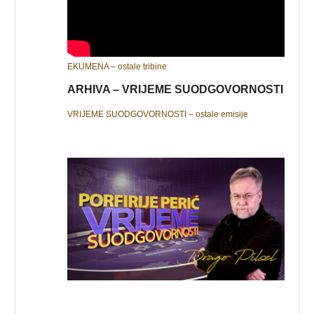
EKUMENA – ostale tribine
ARHIVA – VRIJEME SUODGOVORNOSTI
VRIJEME SUODGOVORNOSTI – ostale emisije