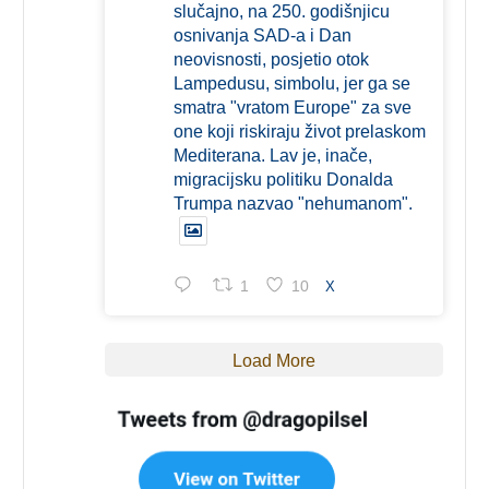
slučajno, na 250. godišnjicu
osnivanja SAD-a i Dan
neovisnosti, posjetio otok
Lampedusu, simbolu, jer ga se
smatra "vratom Europe" za sve
one koji riskiraju život prelaskom
Mediterana. Lav je, inače,
migracijsku politiku Donalda
Trumpa nazvao "nehumanom".
1
10
X
Load More