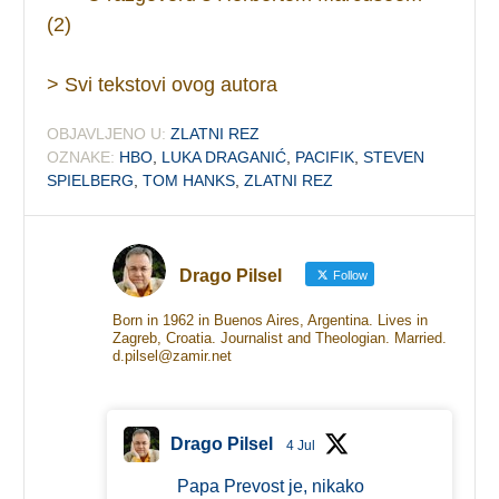
(2)
> Svi tekstovi ovog autora
OBJAVLJENO U:
ZLATNI REZ
OZNAKE:
HBO
,
LUKA DRAGANIĆ
,
PACIFIK
,
STEVEN
SPIELBERG
,
TOM HANKS
,
ZLATNI REZ
Drago Pilsel
Follow
Born in 1962 in Buenos Aires, Argentina. Lives in
Zagreb, Croatia. Journalist and Theologian. Married.
d.pilsel@zamir.net
Drago Pilsel
4 Jul
Papa Prevost je, nikako