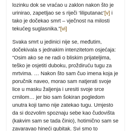
lozinku dok se vraćao u zaklon nakon što je
urinirao, zapetljao se s riječi ‘liliputanac’
[v]
i
tako je dočekao smrt – vječnost na milosti
tekućeg suglasnika.”
[vi]
Svaka smrt u jedinici nije se, međutim,
dočekivala s jednakim intenzitetom osjećaja:
“Osim ako se ne radi o bliskim prijateljima,
teško je osjetiti duboku, proždiruću tugu za
mrtvima. … Nakon što sam čuo imena koja je
poručnik naveo, morao sam natjerati svoje
lice u masku žaljenja i uresiti svoje srce
crnilom… jer bio sam šokiran pogledom
unutra koji tamo nije zatekao tugu. Umjesto
da si dozvolim spoznaju sebe kao čudovišta
(kakvim sam se tada činio), hotimično sam se
zavaravao hineći gubitak. Svi smo to