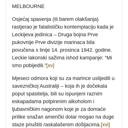
MELBOURNE
Osjećaj spasenja (ili barem olakšanja)
rastjerao je fatalističku kontemplaciju kada je
Leckijeva jedinica – Druga bojna Prve
pukovnije Prve divizije marinaca bila
povučena s linije 14. prosinca 1942. godine.
Leckie lakonski sažima ishod kampanje: “Mi
smo pobijedili.”
[xv]
Mjeseci odmora koji su za marince uslijedili u
savezničkoj Australiji – koja ih je dočekala
poput spasitelja, bili su ispunjeni raznim
eskapadama potpirenim alkoholom i
ljubavničkim nagonom koje je za domaće
prilike snažan američki dolar mogao na duge
staze priuštiti raskalašenim došljacima.
[xvi]