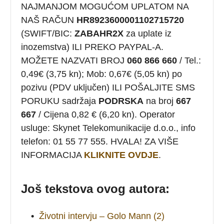
NAJMANJOM MOGUĆOM UPLATOM NA
NAŠ RAČUN
HR8923600001102715720
(SWIFT/BIC:
ZABAHR2X
za uplate iz
inozemstva) ILI PREKO PAYPAL-A.
MOŽETE NAZVATI BROJ
060 866 660
/ Tel.:
0,49€ (3,75 kn); Mob: 0,67€ (5,05 kn) po
pozivu (PDV uključen) ILI POŠALJITE SMS
PORUKU sadržaja
PODRSKA
na broj
667
667
/ Cijena 0,82 € (6,20 kn). Operator
usluge: Skynet Telekomunikacije d.o.o., info
telefon: 01 55 77 555. HVALA! ZA VIŠE
INFORMACIJA
KLIKNITE OVDJE
.
Još tekstova ovog autora:
•
Životni intervju – Golo Mann (2)