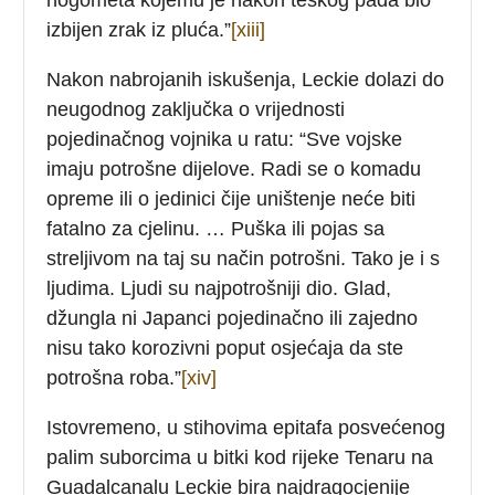
izbijen zrak iz pluća.”
[xiii]
Nakon nabrojanih iskušenja, Leckie dolazi do
neugodnog zaključka o vrijednosti
pojedinačnog vojnika u ratu: “Sve vojske
imaju potrošne dijelove. Radi se o komadu
opreme ili o jedinici čije uništenje neće biti
fatalno za cjelinu. … Puška ili pojas sa
streljivom na taj su način potrošni. Tako je i s
ljudima. Ljudi su najpotrošniji dio. Glad,
džungla ni Japanci pojedinačno ili zajedno
nisu tako korozivni poput osjećaja da ste
potrošna roba.”
[xiv]
Istovremeno, u stihovima epitafa posvećenog
palim suborcima u bitki kod rijeke Tenaru na
Guadalcanalu Leckie bira najdragocjenije