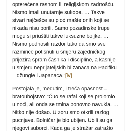
opterećena rasnom ili religijskom zadrtošću.
Nismo imali unutarnje sukobe. … Takve
stvari najčešće su plod mašte onih koji se
nikada nisu borili. Samo pozadinske trupe
mogu si priuštiti takve luksuzne boljke. …
Nismo podnosili razdor tako da smo sve
razmirice potisnuli u smjeru zajedničkog
prijezira spram časnika i discipline, a kasnije
u smjeru neprijateljskih blizanaca na Pacifiku
– džungle i Japanaca.”
[iv]
Postojala je, međutim, i treća opasnost –
bratoubojstvo: “Čuo se rafal koji se prolomio
u noći, ali onda se tmina ponovno navukla. …
Nitko nije došao. U zoru smo otkrili razlog
pucnjave. Bolničar je bio ubijen. Ubili su ga
njegovi suborci. Kada ga je stražar zatražio