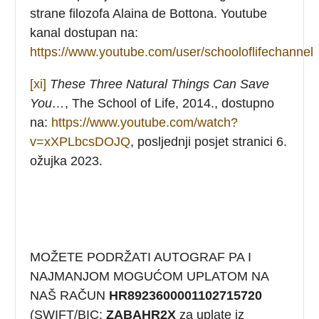
strane filozofa Alaina de Bottona. Youtube
kanal dostupan na:
https://www.youtube.com/user/schooloflifechannel
[xi]
These Three Natural Things Can Save
You…
, The School of Life, 2014., dostupno
na:
https://www.youtube.com/watch?
v=xXPLbcsDOJQ
, posljednji posjet stranici 6.
ožujka 2023.
MOŽETE PODRŽATI AUTOGRAF PA I
NAJMANJOM MOGUĆOM UPLATOM NA
NAŠ RAČUN
HR8923600001102715720
(SWIFT/BIC:
ZABAHR2X
za uplate iz