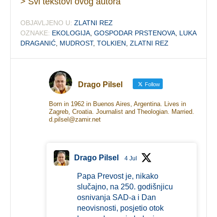
> Svi tekstovi ovog autora
OBJAVLJENO U:
ZLATNI REZ
OZNAKE:
EKOLOGIJA
,
GOSPODAR PRSTENOVA
,
LUKA
DRAGANIĆ
,
MUDROST
,
TOLKIEN
,
ZLATNI REZ
Drago Pilsel
Follow
Born in 1962 in Buenos Aires, Argentina. Lives in
Zagreb, Croatia. Journalist and Theologian. Married.
d.pilsel@zamir.net
Drago Pilsel
4 Jul
Papa Prevost je, nikako
slučajno, na 250. godišnjicu
osnivanja SAD-a i Dan
neovisnosti, posjetio otok