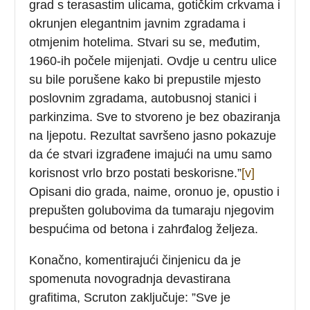
grad s terasastim ulicama, gotičkim crkvama i
okrunjen elegantnim javnim zgradama i
otmjenim hotelima. Stvari su se, međutim,
1960-ih počele mijenjati. Ovdje u centru ulice
su bile porušene kako bi prepustile mjesto
poslovnim zgradama, autobusnoj stanici i
parkinzima. Sve to stvoreno je bez obaziranja
na ljepotu. Rezultat savršeno jasno pokazuje
da će stvari izgrađene imajući na umu samo
korisnost vrlo brzo postati beskorisne.”
[v]
Opisani dio grada, naime, oronuo je, opustio i
prepušten golubovima da tumaraju njegovim
bespućima od betona i zahrđalog željeza.
Konačno, komentirajući činjenicu da je
spomenuta novogradnja devastirana
grafitima, Scruton zaključuje: ”Sve je