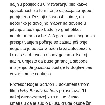
daljnju posljedicu u rastvaranju bilo kakve
sposobnosti za formiranje osjećaja za lijepo i
primjereno. Postoji opasnost, naime, da
netko tko je dovoljno hrabar da dovede u
pitanje
status
quo
bude izvrgnut etiketi
netolerantne osobe. Još gore, svaki nagon za
preispitivanjem počinje se zatirati još prije
nego što je uopće izražen kroz autocenzuru
kojoj se dobrovoljno podvrgavamo. Na taj
način, umjesto da bude garancija slobode
mišljenja,
de
gustibus
postaje tvrdoglavi pas
čuvar tiranije neukusa.
Profesor Roger Scruton u dokumentarnom
filmu
Why
Beauty
Matters
pojašnjava: ”U
našoj demokratskoj kulturi ljudi često
smatraju da je sud o ukusu druge osobe čin