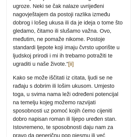
ugroze. Neki se čak nalaze uvrijeđeni
nagovještajem da postoji razlika između
dobrog i lošeg ukusa ili da je ideja o tome što
gledamo, čitamo ili slušamo važna. Ovo,
međutim, ne pomaže nikome. Postoje
standardi ljepote koji imaju čvrsto uporište u
ljudskoj prirodi i mi ih trebamo potražiti te
ugraditi u naše živote.”
[ii]
Kako se može iščitati iz citata, ljudi se ne
rađaju s dobrim ili lošim ukusom. Umjesto
toga, u svima nama leži određeni potencijal
na temelju kojeg možemo razvijati
sposobnosti uz pomoć kojih ćemo cijeniti
dobro napisan roman ili lijepo uređen stan.
Istovremeno, te sposobnosti daju nam za
pravo da generičnu pop pjesmu ili već