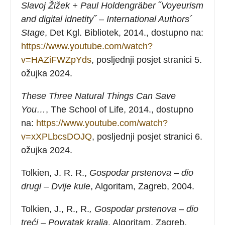
Slavoj Žižek + Paul Holdengräber
˝
Voyeurism
and digital idnetity˝
–
International Authors´
Stage
, Det Kgl. Bibliotek, 2014., dostupno na:
https://www.youtube.com/watch?
v=HAZiFWZpYds
, posljednji posjet stranici 5.
ožujka 2024.
These Three Natural Things Can Save
You…
, The School of Life, 2014., dostupno
na:
https://www.youtube.com/watch?
v=xXPLbcsDOJQ
, posljednji posjet stranici 6.
ožujka 2024.
Tolkien, J. R. R.,
Gospodar
prstenova
–
dio
drugi
–
Dvije
kule
, Algoritam, Zagreb, 2004.
Tolkien, J., R., R.
,
Gospodar
prstenova
–
dio
tre
ć
i
–
Povratak
kralja
, Algoritam, Zagreb,