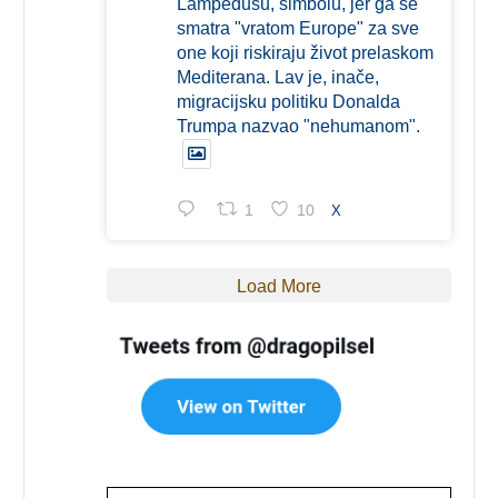
Lampedusu, simbolu, jer ga se
smatra "vratom Europe" za sve
one koji riskiraju život prelaskom
Mediterana. Lav je, inače,
migracijsku politiku Donalda
Trumpa nazvao "nehumanom".
1
10
X
Load More