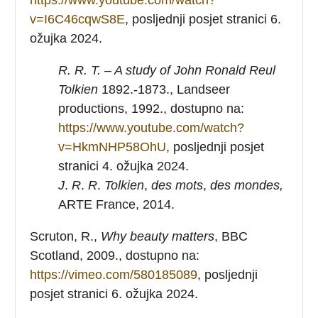
v=I6C46cqwS8E
, posljednji posjet stranici 6.
ožujka 2024.
R. R. T. –
A study of John Ronald Reul
Tolkien
1892.-1873., Landseer
productions, 1992., dostupno na:
https://www.youtube.com/watch?
v=HkmNHP58OhU
, posljednji posjet
stranici 4. ožujka 2024.
J
.
R
.
R
.
Tolkien
,
des mots
,
des mondes,
ARTE France, 2014.
Scruton, R.,
Why beauty matters
, BBC
Scotland, 2009., dostupno na:
https://vimeo.com/580185089
, posljednji
posjet stranici 6. ožujka 2024.