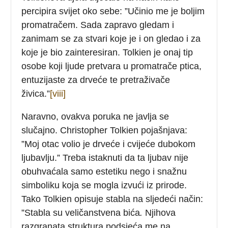
percipira svijet oko sebe: ”Učinio me je boljim
promatračem. Sada zapravo gledam i
zanimam se za stvari koje je i on gledao i za
koje je bio zainteresiran. Tolkien je onaj tip
osobe koji ljude pretvara u promatrače ptica,
entuzijaste za drveće te pretraživače
živica.”
[viii]
Naravno, ovakva poruka ne javlja se
slučajno. Christopher Tolkien pojašnjava:
”Moj otac volio je drveće i cvijeće dubokom
ljubavlju.” Treba istaknuti da ta ljubav nije
obuhvaćala samo estetiku nego i snažnu
simboliku koja se mogla izvući iz prirode.
Tako Tolkien opisuje stabla na sljedeći način:
”Stabla su veličanstvena bića
.
Njihova
razgranata struktura podsjeća me na