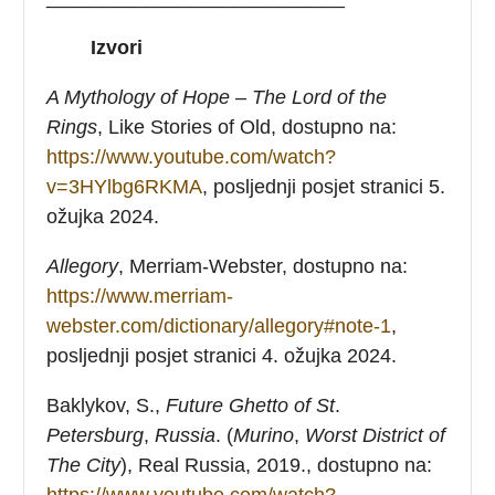
Izvori
A Mythology of Hope – The Lord of the
Rings
, Like Stories of Old, dostupno na:
https://www.youtube.com/watch?
v=3HYlbg6RKMA
, posljednji posjet stranici 5.
ožujka 2024.
Allegory
, Merriam-Webster, dostupno na:
https://www.merriam-
webster.com/dictionary/allegory#note-1
,
posljednji posjet stranici 4. ožujka 2024.
Baklykov, S.,
Future
Ghetto
of
St
.
Petersburg
,
Russia
. (
Murino
,
Worst
District
of
The
City
), Real Russia, 2019., dostupno na:
https://www.youtube.com/watch?