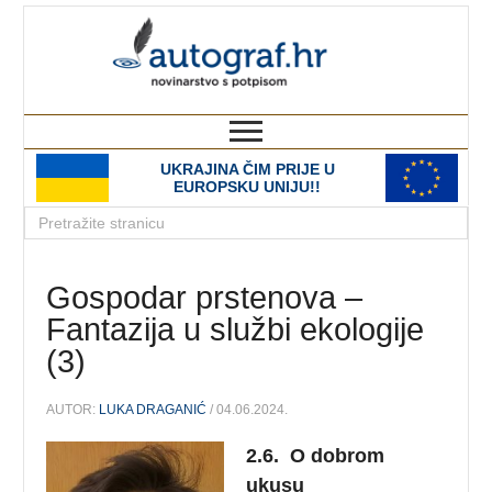
autograf.hr
novinarstvo s potpisom
UKRAJINA ČIM PRIJE U
EUROPSKU UNIJU!!
Gospodar prstenova –
Fantazija u službi ekologije
(3)
AUTOR:
LUKA DRAGANIĆ
/ 04.06.2024.
2.6.
O
dobrom
ukusu