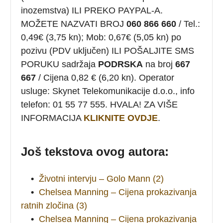
inozemstva) ILI PREKO PAYPAL-A.
MOŽETE NAZVATI BROJ
060 866 660
/ Tel.:
0,49€ (3,75 kn); Mob: 0,67€ (5,05 kn) po
pozivu (PDV uključen) ILI POŠALJITE SMS
PORUKU sadržaja
PODRSKA
na broj
667
667
/ Cijena 0,82 € (6,20 kn). Operator
usluge: Skynet Telekomunikacije d.o.o., info
telefon: 01 55 77 555. HVALA! ZA VIŠE
INFORMACIJA
KLIKNITE OVDJE
.
Još tekstova ovog autora:
•
Životni intervju – Golo Mann (2)
•
Chelsea Manning – Cijena prokazivanja
ratnih zločina (3)
•
Chelsea Manning – Cijena prokazivanja