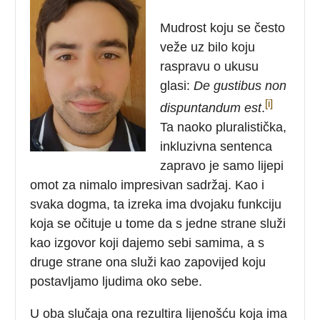
Mudrost koju se često
veže uz bilo koju
raspravu o ukusu
glasi:
De
gustibus
non
[i]
dispuntandum
est
.
Ta naoko pluralistička,
inkluzivna sentenca
zapravo je samo lijepi
omot za nimalo impresivan sadržaj. Kao i
svaka dogma, ta izreka ima dvojaku funkciju
koja se očituje u tome da s jedne strane služi
kao izgovor koji dajemo sebi samima, a s
druge strane ona služi kao zapovijed koju
postavljamo ljudima oko sebe.
U oba slučaja ona rezultira lijenošću koja ima