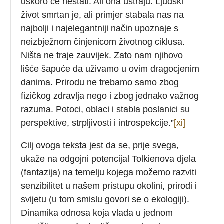
uskoro će nestati. Ali ona ustraju. Ljudski
život smrtan je, ali primjer stabala nas na
najbolji i najelegantniji način upoznaje s
neizbježnom činjenicom životnog ciklusa.
Ništa ne traje zauvijek. Zato nam njihovo
lišće šapuće da uživamo u ovim dragocjenim
danima. Prirodu ne trebamo samo zbog
fizičkog zdravlja nego i zbog jednako važnog
razuma. Potoci, oblaci i stabla poslanici su
perspektive, strpljivosti i introspekcije.”
[xi]
Cilj ovoga teksta jest da se, prije svega,
ukaže na odgojni potencijal Tolkienova djela
(fantazija) na temelju kojega možemo razviti
senzibilitet u našem pristupu okolini, prirodi i
svijetu (u tom smislu govori se o ekologiji).
Dinamika odnosa koja vlada u jednom