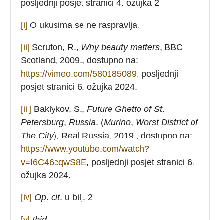
posljednji posjet stranici 4. ožujka 2
[i]
O ukusima se ne raspravlja.
[ii]
Scruton, R.,
Why beauty matters
, BBC
Scotland, 2009., dostupno na:
https://vimeo.com/580185089
, posljednji
posjet stranici 6. ožujka 2024.
[iii]
Baklykov, S.,
Future
Ghetto
of
St
.
Petersburg
,
Russia
. (
Murino
,
Worst
District
of
The
City
), Real Russia, 2019., dostupno na:
https://www.youtube.com/watch?
v=I6C46cqwS8E
, posljednji posjet stranici 6.
ožujka 2024.
[iv]
Op
.
cit
. u bilj. 2
[v]
Ibid
.