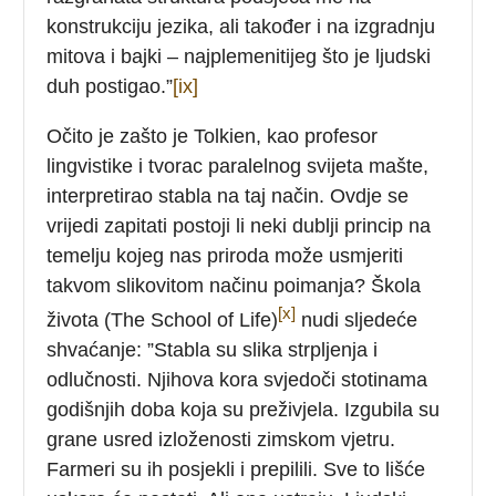
konstrukciju jezika, ali također i na izgradnju
mitova i bajki – najplemenitijeg što je ljudski
duh postigao.”
[ix]
Očito je zašto je Tolkien, kao profesor
lingvistike i tvorac paralelnog svijeta mašte,
interpretirao stabla na taj način. Ovdje se
vrijedi zapitati postoji li neki dublji princip na
temelju kojeg nas priroda može usmjeriti
takvom slikovitom načinu poimanja? Škola
[x]
života (The School of Life)
nudi sljedeće
shvaćanje: ”Stabla su slika strpljenja i
odlučnosti. Njihova kora svjedoči stotinama
godišnjih doba koja su preživjela. Izgubila su
grane usred izloženosti zimskom vjetru.
Farmeri su ih posjekli i prepilili. Sve to lišće