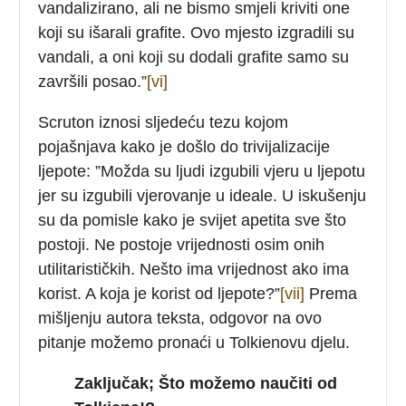
vandalizirano, ali ne bismo smjeli kriviti one
koji su išarali grafite. Ovo mjesto izgradili su
vandali, a oni koji su dodali grafite samo su
završili posao.”
[vi]
Scruton iznosi sljedeću tezu kojom
pojašnjava kako je došlo do trivijalizacije
ljepote: ”Možda su ljudi izgubili vjeru u ljepotu
jer su izgubili vjerovanje u ideale. U iskušenju
su da pomisle kako je svijet apetita sve što
postoji. Ne postoje vrijednosti osim onih
utilitarističkih. Nešto ima vrijednost ako ima
korist. A koja je korist od ljepote?”
[vii]
Prema
mišljenju autora teksta, odgovor na ovo
pitanje možemo pronaći u Tolkienovu djelu.
Zaključak; Što možemo naučiti od