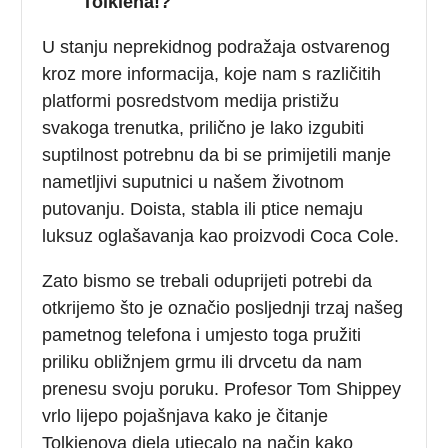
Tolkiena!?
U stanju neprekidnog podražaja ostvarenog
kroz more informacija, koje nam s različitih
platformi posredstvom medija pristižu
svakoga trenutka, prilično je lako izgubiti
suptilnost potrebnu da bi se primijetili manje
nametljivi suputnici u našem životnom
putovanju. Doista, stabla ili ptice nemaju
luksuz oglašavanja kao proizvodi Coca Cole.
Zato bismo se trebali oduprijeti potrebi da
otkrijemo što je označio posljednji trzaj našeg
pametnog telefona i umjesto toga pružiti
priliku obližnjem grmu ili drvcetu da nam
prenesu svoju poruku. Profesor Tom Shippey
vrlo lijepo pojašnjava kako je čitanje
Tolkienova djela utjecalo na način kako