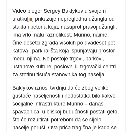
Video bloger Sergey Baklykov u svojem
uratku
[iii]
prikazuje nepreglednu džunglu od
stakla i betona koja, nasuprot pravoj džungli,
ima vrlo malu raznolikost. Murino, naime,
čine desetci zgrada visokih po dvadeset pet
katova i parkirališta koja ispunjavaju prostor
među njima. Ne postoje trgovi, parkovi,
ustanove kulture, poslovni ili trgovački centri
za stotinu tisuća stanovnika tog naselja.
Baklykov iznosi tvrdnju da će zbog velike
gustoće naseljenosti i nedostatka bilo kakve
socijalne infrastrukture Murino – danas
spavaonica, u bliskoj budućnosti postati geto,
što će rezultirati potrebom da se cijelo
naselje poruši. Ova priča tragična je kada se