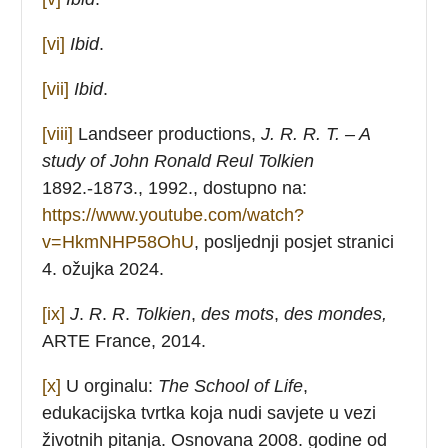
[vi]
Ibid
.
[vii]
Ibid
.
[viii]
Landseer productions,
J. R. R. T. –
A
study of John Ronald Reul Tolkien
1892.-1873., 1992., dostupno na:
https://www.youtube.com/watch?
v=HkmNHP58OhU
, posljednji posjet stranici
4. ožujka 2024.
[ix]
J
.
R
.
R
.
Tolkien
,
des mots
,
des mondes,
ARTE France, 2014.
[x]
U orginalu:
The School of Life
,
edukacijska tvrtka koja nudi savjete u vezi
životnih pitanja. Osnovana 2008. godine od