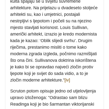
kulta spajaju se u svijetu suvremene
arhitekture. Na prijelazu u dvadeseto stoljeće
arhitekti su, kao i umjetnici, postajali
nestrpljivi s ljepotom i počeli su na njezino
mjesto stavljati korisnost. Louis Sullivan,
američki arhitekt, izrazio je kredo modernista
kada je kazao: ‘Oblik slijedi svrhu’. Drugim
riječima, prestanimo misliti o tome kako
moderna zgrada izgleda, počnimo razmišljati
što ona čini. Sullivanova doktrina iskorištena
je kako bi se opravdao najveći zločin protiv
ljepote koji je svijet do sada vidio, a to je
zločin moderne arhitekture.”
[iv]
Scruton potom opisuje jedno od utjelovljenja
upravo izloženoga: ”Odrastao sam blizu
Readinga koji je bio šarmantan viktorijanski