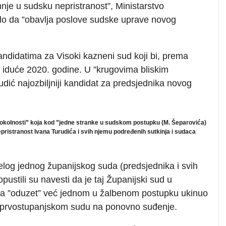
e u sudsku nepristranost”, Ministarstvo
ilo da ”obavlja poslove sudske uprave novog
andidatima za Visoki kazneni sud koji bi, prema
ja iduće 2020. godine. U ”krugovima bliskim
udić najozbiljniji kandidat za predsjednika novog
”okolnosti” koja kod ”jedne stranke u sudskom postupku (M. Šeparovića)
pristranost Ivana Turudića i svih njemu podređenih sutkinja i sudaca
elog jednog županijskog suda (predsjednika i svih
ustili su navesti da je taj Županijski sud u
da ”oduzet” već jednom u žalbenom postupku ukinuo
o prvostupanjskom sudu na ponovno suđenje.