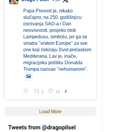
4 Jul
Papa Prevost je, nikako
slučajno, na 250. godišnjicu
osnivanja SAD-a i Dan
neovisnosti, posjetio otok
Lampedusu, simbolu, jer ga se
smatra "vratom Europe" za sve
one koji riskiraju život prelaskom
Mediterana. Lav je, inače,
migracijsku politiku Donalda
Trumpa nazvao "nehumanom".
1
10
X
Load More