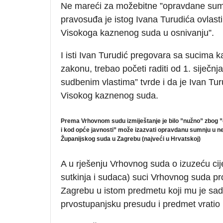
Ne mareći za možebitne ”opravdane sumnj
pravosuđa je istog Ivana Turudića ovlast
Visokoga kaznenog suda u osnivanju”.
I isti Ivan Turudić pregovara sa sucima k
zakonu, trebao početi raditi od 1. siječn
sudbenim vlastima” tvrde i da je Ivan Tur
Visokog kaznenog suda.
Prema Vrhovnom sudu izmiještanje je bilo ”nužno” zbog 
i kod opće javnosti” može izazvati opravdanu sumnju u ne
Županijskog suda u Zagrebu (najveći u Hrvatskoj)
A u rješenju Vrhovnog suda o izuzeću cij
sutkinja i sudaca) suci Vrhovnog suda prop
Zagrebu u istom predmetu koji mu je sa
prvostupanjsku presudu i predmet vrati