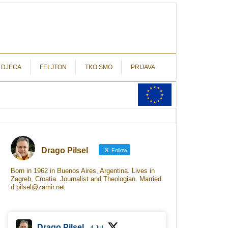
autograf.hr
novinarstvo s potpisom
 DJECA
FELJTON
TKO SMO
PRIJAVA
Drago Pilsel
Follow
Born in 1962 in Buenos Aires, Argentina. Lives in
Zagreb, Croatia. Journalist and Theologian. Married.
d.pilsel@zamir.net
Drago Pilsel