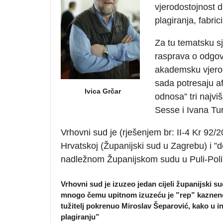
vjerodostojnost di
plagiranja, fabrici
Za tu tematsku sj
rasprava o odgov
akademsku vjerod
sada potresaju af
Ivica Grčar
odnosa” tri najv
Sesse i Ivana Tu
Vrhovni sud je (rješenjem br: II-4 Kr 92/2
Hrvatskoj (Županijski sud u Zagrebu) i ”
nadležnom Županijskom sudu u Puli-Poli
Vrhovni sud je izuzeo jedan cijeli županijski 
mnogo čemu upitnom izuzeću je ”rep” kaznenog
tužitelj pokrenuo Miroslav Šeparović, kako u i
plagiranju”