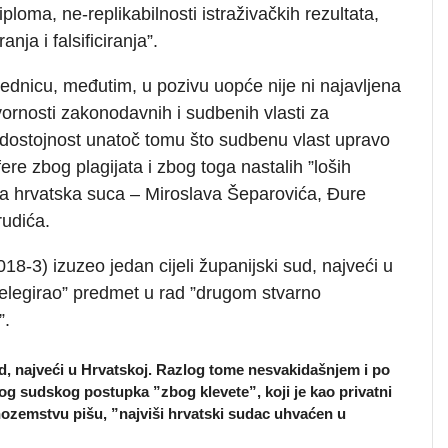
ploma, ne-replikabilnosti istraživačkih rezultata,
ranja i falsificiranja”.
ednicu, međutim, u pozivu uopće nije ni najavljena
ornosti zakonodavnih i sudbenih vlasti za
ostojnost unatoč tomu što sudbenu vlast upravo
ere zbog plagijata i zbog toga nastalih ”loših
iša hrvatska suca – Miroslava Šeparovića, Đure
rudića.
018-3) izuzeo jedan cijeli županijski sud, najveći u
delegirao” predmet u rad ”drugom stvarno
”.
sud, najveći u Hrvatskoj. Razlog tome nesvakidašnjem i po
 sudskog postupka ”zbog klevete”, koji je kao privatni
nozemstvu pišu, ”najviši hrvatski sudac uhvaćen u