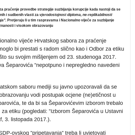
a praćenje provedbe strategije suzbijanja korupcije kada nastoji da se
ih i sudbenih vlasti za
vjerodostojnost diploma, ne-replikabilnosti
nja”.
Pretjeraju li u tim raspravama i Nacionalno vijeće za suzbijanje
u znanosti i visokom obrazovanju
ionalno vijeće Hrvatskog sabora za praćenje
moglo bi prestati s radom slično kao i Odbor za etiku
što su svojim mišljenjem od 23. studenoga 2017.
slava Šeparovića ”nepotpuno i nepregledno navedeni
atskom saboru mediji su javno upozoravali da se
 obrazovanju vodi postupak ocjene (ne)etičnost u
eparovića, te da bi sa Šeparovićevim izborom trebalo
 za etiku (pogledati: ”Izborom Šeparovića u Ustavni
, 3. listopada 2017.).
DP-ovskog ”pripetavanja” treba li uvjetovati