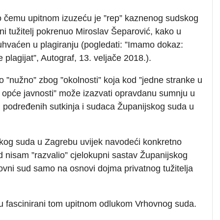
 čemu upitnom izuzeću je ”rep” kaznenog sudskog
tni tužitelj pokrenuo Miroslav Šeparović, kako u
 uhvaćen u plagiranju (pogledati: ”Imamo dokaz:
plagijat”, Autograf, 13. veljače 2018.).
 ”nužno” zbog ”okolnosti” koja kod ”jedne stranke u
 opće javnosti” može izazvati opravdanu sumnju u
u podređenih sutkinja i sudaca Županijskog suda u
skog suda u Zagrebu uvijek navodeći konkretno
nisam ”razvalio” cjelokupni sastav Županijskog
ovni sud samo na osnovi dojma privatnog tužitelja
su fascinirani tom upitnom odlukom Vrhovnog suda.