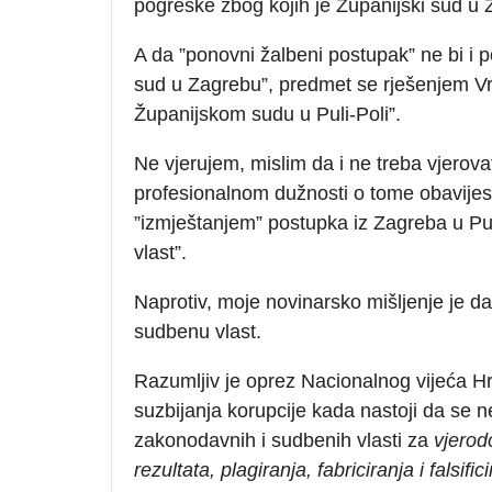
pogreške zbog kojih je Županijski sud u
A da ”ponovni žalbeni postupak” ne bi i p
sud u Zagrebu”, predmet se rješenjem 
Županijskom sudu u Puli-Poli”.
Ne vjerujem, mislim da i ne treba vjerov
profesionalnom dužnosti o tome obavijes
”izmještanjem” postupka iz Zagreba u Pulu
vlast”.
Naprotiv, moje novinarsko mišljenje je da 
sudbenu vlast.
Razumljiv je oprez Nacionalnog vijeća H
suzbijanja korupcije kada nastoji da se n
zakonodavnih i sudbenih vlasti za
vjerod
rezultata, plagiranja, fabriciranja i falsifi