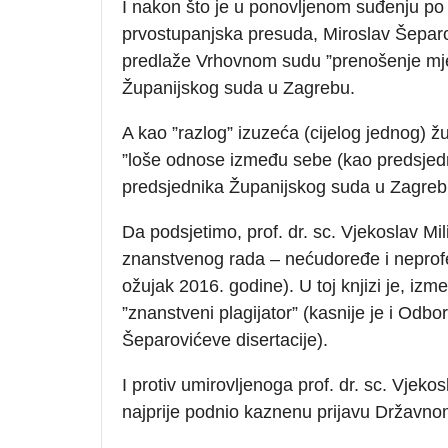
I nakon što je u ponovljenom suđenju p
prvostupanjska presuda, Miroslav Šeparovi
predlaže Vrhovnom sudu ”prenošenje mje
Županijskog suda u Zagrebu.
A kao ”razlog” izuzeća (cijelog jednog) ž
”loše odnose između sebe (kao predsjedn
predsjednika Županijskog suda u Zagreb
Da podsjetimo, prof. dr. sc. Vjekoslav Mil
znanstvenog rada – nećudoređe i neprof
ožujak 2016. godine). U toj knjizi je, iz
”znanstveni plagijator” (kasnije je i Odbo
Šeparovićeve disertacije).
I protiv umirovljenoga prof. dr. sc. Vjeko
najprije podnio kaznenu prijavu Državnom