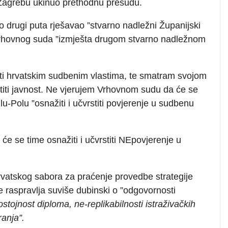
 Zagrebu ukinuo prethodnu presudu.
o drugi puta rješavao ”stvarno nadležni Županijski
Vrhovnog suda ”izmješta drugom stvarno nadležnom
ati hrvatskim sudbenim vlastima, te smatram svojom
titi javnost. Ne vjerujem Vrhovnom sudu da će se
-Polu ”osnažiti i učvrstiti povjerenje u sudbenu
će se time osnažiti i učvrstiti NEpovjerenje u
rvatskog sabora za praćenje provedbe strategije
e raspravlja suviše dubinski o ”odgovornosti
ostojnost diploma, ne-replikabilnosti istraživačkih
ciranja”.