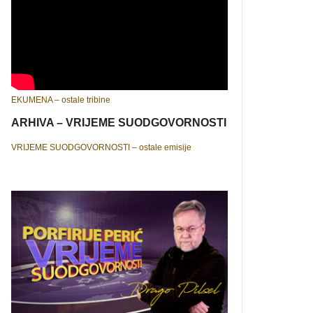
EKUMENA – ostale tribine
ARHIVA – VRIJEME SUODGOVORNOSTI
VRIJEME SUODGOVORNOSTI – ostale emisije