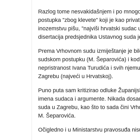
Razlog tome nesvakidašnjem i po mnogo
postupka ”zbog klevete” koji je kao priva
inozemstvu pišu, ”najviši hrvatski sudac
disertacija predsjednika Ustavnog suda je 
Prema Vrhovnom sudu izmiještanje je bilo
sudskom postupku (M. Šeparovića) i kod
nepristranost Ivana Turudića i svih njem
Zagrebu (najveći u Hrvatskoj).
Puno puta sam kritizirao odluke Županij
imena sudaca i argumente. Nikada dosad 
suda u Zagrebu, kao što to sada čini Vrh
M. Šeparovića.
Očigledno i u Ministarstvu pravosuđa ni