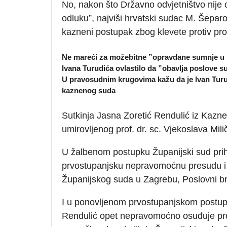
No, nakon što Državno odvjetništvo nije 
odluku”, najviši hrvatski sudac M. Šeparo
kazneni postupak zbog klevete protiv prof
Ne mareći za možebitne ”opravdane sumnje u s
Ivana Turudića ovlastilo da
”
obavlja poslove s
U pravosudnim krugovima kažu da je Ivan Turu
kaznenog suda
Sutkinja Jasna Zoretić Rendulić iz Ka
umirovljenog prof. dr. sc. Vjekoslava Mil
U žalbenom postupku Županijski sud prihv
prvostupanjsku nepravomoćnu presudu i
Županijskog suda u Zagrebu, Poslovni br
I u ponovljenom prvostupanjskom postupk
Rendulić opet nepravomoćno osuđuje prof.