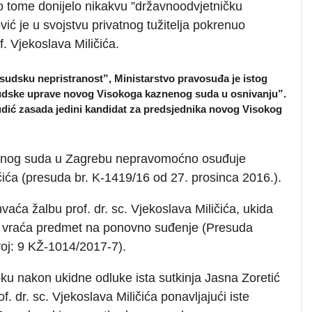
o tome donijelo nikakvu ”državnoodvjetničku
vić je u svojstvu privatnog tužitelja pokrenuo
. Vjekoslava Miličića.
udsku nepristranost”, Ministarstvo pravosuđa je istog
udske uprave novog Visokoga kaznenog suda u osnivanju”.
dić zasada jedini kandidat za predsjednika novog Visokog
znenog suda u Zagrebu nepravomoćno osuđuje
ičića (presuda br. K-1419/16 od 27. prosinca 2016.).
aća žalbu prof. dr. sc. Vjekoslava Miličića, ukida
 vraća predmet na ponovno suđenje (Presuda
oj: 9 KŽ-1014/2017-7).
u nakon ukidne odluke ista sutkinja Jasna Zoretić
 dr. sc. Vjekoslava Miličića ponavljajući iste