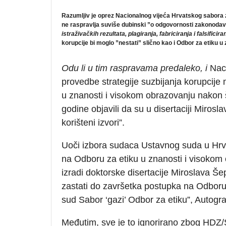
Razumljiv je oprez
Nacionalnog vijeća Hrvatskog sabora z
ne raspravlja suviše dubinski ”o odgovornosti zakonodavn
istraživačkih rezultata, plagiranja, fabriciranja i falsificira
korupcije bi moglo ”nestati” slično kao i Odbor za etiku 
Odu li u tim raspravama predaleko, i
Nac
provedbe strategije suzbijanja korupcije 
u znanosti i visokom obrazovanju nakon 
godine objavili da su u disertaciji Miro
korišteni izvori”.
Uoči izbora sudaca Ustavnog suda u Hrv
na Odboru za etiku u znanosti i visokom
izradi doktorske disertacije Miroslava Š
zastati do završetka postupka na Odboru
sud Sabor ‘gazi’ Odbor za etiku”, Autograf
Međutim, sve je to ignorirano zbog HDZ/S