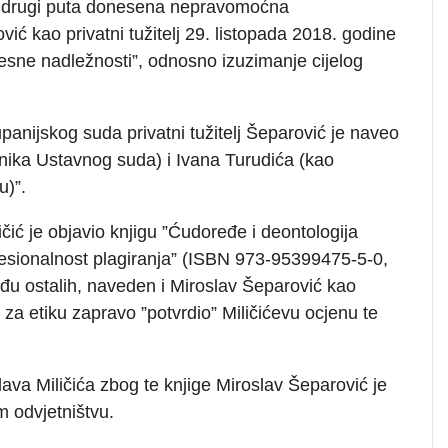
o drugi puta donesena nepravomoćna
ć kao privatni tužitelj 29. listopada 2018. godine
sne nadležnosti”, odnosno izuzimanje cijelog
upanijskog suda privatni tužitelj Šeparović je naveo
ika Ustavnog suda) i Ivana Turudića (kao
u)”.
ičić je objavio knjigu ”Ćudoređe i deontologija
esionalnost plagiranja” (ISBN 973-95399475-5-0,
među ostalih, naveden i Miroslav Šeparović kao
r za etiku zapravo ”potvrdio” Miličićevu ocjenu te
slava Miličića zbog te knjige Miroslav Šeparović je
 odvjetništvu.