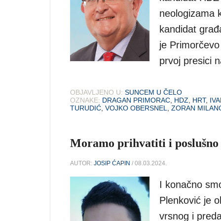
neologizama k
kandidat građa
je Primorčevo 
prvoj presici 
OBJAVLJENO U:
SUNCEM U ČELO
OZNAKE:
DRAGAN PRIMORAC
,
HDZ
,
HRT
,
IVA
TURUDIĆ
,
VOJKO OBERSNEL
,
ZORAN MILAN
Moramo prihvatiti i poslušno 
AUTOR:
JOSIP ĆAPIN
/ 08.03.2024.
I konačno smo 
Plenković je o
vrsnog i pred