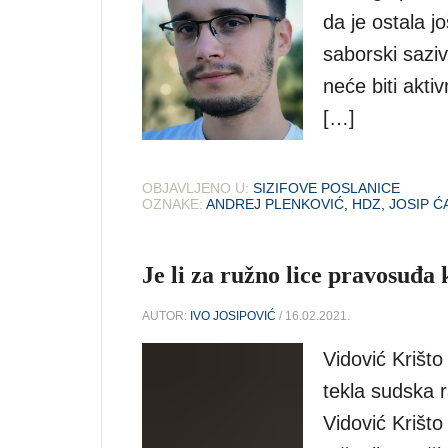
da je ostala j
saborski saziv
neće biti akti
[…]
OBJAVLJENO U:
SIZIFOVE POSLANICE
OZNAKE:
ANDREJ PLENKOVIĆ
,
HDZ
,
JOSIP Ć
Je li za ružno lice pravosuđa
AUTOR:
IVO JOSIPOVIĆ
/ 16.02.2021.
Vidović Krišto
tekla sudska 
Vidović Krišt