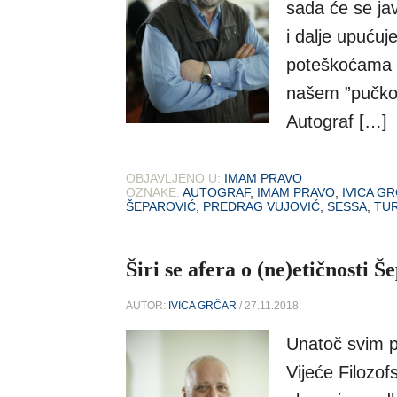
sada će se ja
i dalje upućuj
poteškoćama u 
našem ”pučkom 
Autograf […]
OBJAVLJENO U:
IMAM PRAVO
OZNAKE:
AUTOGRAF
,
IMAM PRAVO
,
IVICA G
ŠEPAROVIĆ
,
PREDRAG VUJOVIĆ
,
SESSA
,
TU
Širi se afera o (ne)etičnosti Š
AUTOR:
IVICA GRČAR
/ 27.11.2018.
Unatoč svim pr
Vijeće Filozof