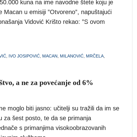
i 50.000 kuna na ime navodne štete koju je
 je Macan u emisiji ”Otvoreno”, napuštajući
onašanja Vidović Krišto rekao: ”S ovom
VIĆ
,
IVO JOSIPOVIĆ
,
MACAN
,
MILANOVIĆ
,
MRČELA
,
uštvo, a ne za povećanje od 6%
 moglo biti jasno: učitelji su tražili da im se
u za šest posto, te da se primanja
ednače s primanjima visokoobrazovanih