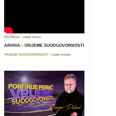
EKUMENA – ostale tribine
ARHIVA – VRIJEME SUODGOVORNOSTI
VRIJEME SUODGOVORNOSTI – ostale emisije