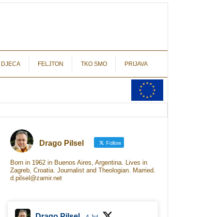
autograf.hr
novinarstvo s potpisom
 DJECA
FELJTON
TKO SMO
PRIJAVA
Drago Pilsel
Follow
Born in 1962 in Buenos Aires, Argentina. Lives in
Zagreb, Croatia. Journalist and Theologian. Married.
d.pilsel@zamir.net
Drago Pilsel