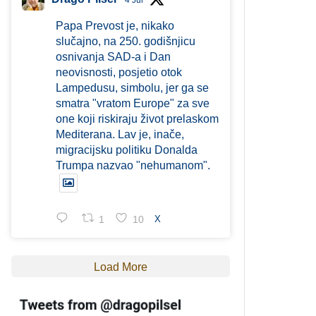
4 Jul
Papa Prevost je, nikako
slučajno, na 250. godišnjicu
osnivanja SAD-a i Dan
neovisnosti, posjetio otok
Lampedusu, simbolu, jer ga se
smatra "vratom Europe" za sve
one koji riskiraju život prelaskom
Mediterana. Lav je, inače,
migracijsku politiku Donalda
Trumpa nazvao "nehumanom".
1
10
X
Load More