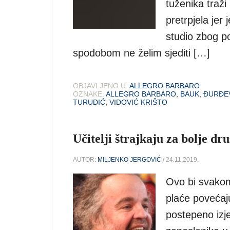
tuženika traž
pretrpjela jer
studio zbog p
spodobom ne želim sjediti […]
OBJAVLJENO U:
ALLEGRO BARBARO
OZNAKE:
ALLEGRO BARBARO
,
BAUK
,
ĐURĐE
TURUDIĆ
,
VIDOVIĆ KRIŠTO
Učitelji štrajkaju za bolje dr
AUTOR:
MILJENKO JERGOVIĆ
/ 24.11.2019.
Ovo bi svakome
plaće povećaj
postepeno izj