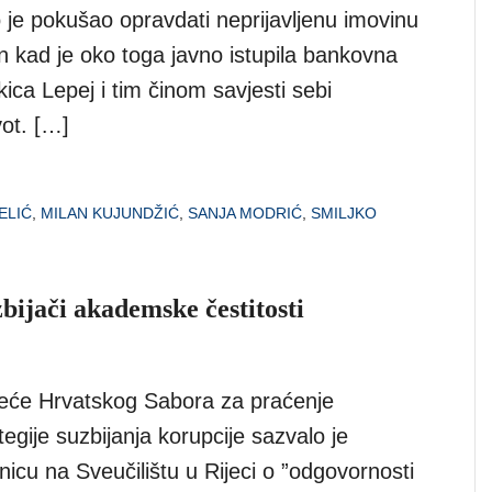
 je pokušao opravdati neprijavljenu imovinu
n kad je oko toga javno istupila bankovna
ica Lepej i tim činom savjesti sebi
vot. […]
ELIĆ
,
MILAN KUJUNDŽIĆ
,
SANJA MODRIĆ
,
SMILJKO
zbijači akademske čestitosti
jeće Hrvatskog Sabora za praćenje
egije suzbijanja korupcije sazvalo je
icu na Sveučilištu u Rijeci o ”odgovornosti