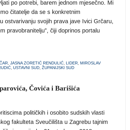
vljati po potrebi, barem jednom mjesečno. Mi
emo čitatelje da se s konkretnim
ostvarivanju svojih prava jave Ivici Grčaru,
pravobranitelju”, čiji doprinos portalu
RČAR
,
JASNA ZORETIĆ RENDULIĆ
,
LIDER
,
MIROSLAV
RUDIĆ
,
USTAVNI SUD
,
ŽUPANIJSKI SUD
eparovića, Čovića i Barišića
itiscima političkih i osobito sudskih vlasti
skog fakulteta Sveučilišta u Zagrebu tajnim