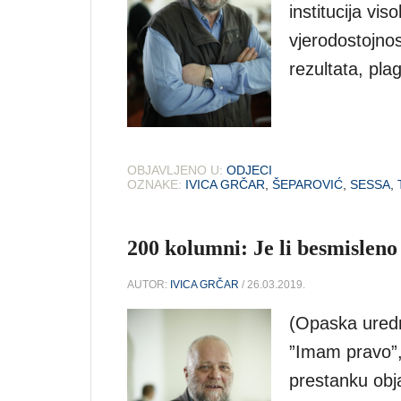
institucija vi
vjerodostojnos
rezultata, plag
OBJAVLJENO U:
ODJECI
OZNAKE:
IVICA GRČAR
,
ŠEPAROVIĆ
,
SESSA
,
200 kolumni: Je li besmisleno
AUTOR:
IVICA GRČAR
/ 26.03.2019.
(Opaska uredn
”Imam pravo”,
prestanku obj