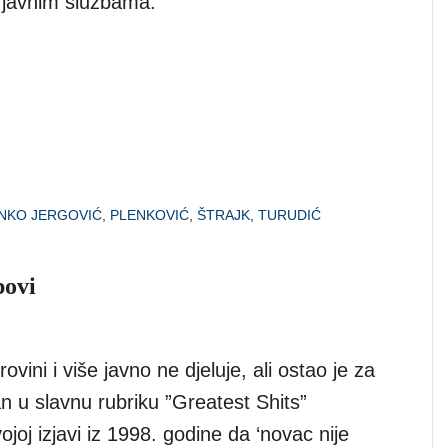
 javnim službama.
NKO JERGOVIĆ
,
PLENKOVIĆ
,
ŠTRAJK
,
TURUDIĆ
povi
ovini i više javno ne djeluje, ali ostao je za
n u slavnu rubriku ”Greatest Shits”
ojoj izjavi iz 1998. godine da ‘novac nije