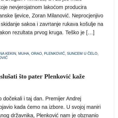
oje nevjerojatnom lakoćom producira
nske ljevice, Zoran Milanović. Neprocjenjivo
skidanje sakoa i zavrtanje rukava košulje na
nakon rezultata prvog kruga. Teško je […]
NA KEKIN
,
MUHA
,
ORAO
,
PLENKOVIĆ
,
SUNCEM U ČELO
,
OVIĆ
slušati što pater Plenković kaže
dočekali i taj dan. Premijer Andrej
bjavio kada ćemo na izbore. U svojoj maniri
anog državnika, Plenković nam je obznanio