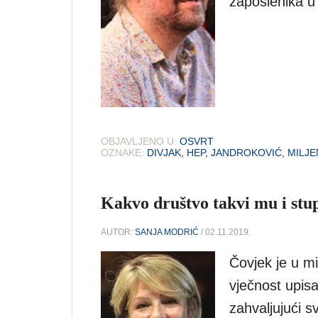
zaposlenika u
OBJAVLJENO U:
OSVRT
OZNAKE:
DIVJAK
,
HEP
,
JANDROKOVIĆ
,
MILJE
Kakvo društvo takvi mu i stu
AUTOR:
SANJA MODRIĆ
/ 02.11.2019.
Čovjek je u mir
vječnost upisa
zahvaljujući sv