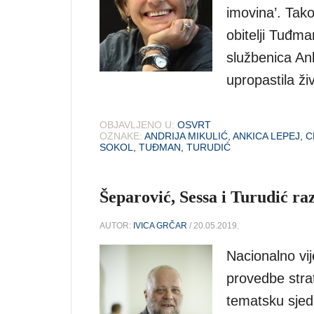
imovina’. Tako
obitelji Tuđma
službenica Ank
upropastila ži
OBJAVLJENO U:
OSVRT
OZNAKE:
ANDRIJA MIKULIĆ
,
ANKICA LEPEJ
,
C
SOKOL
,
TUĐMAN
,
TURUDIĆ
Šeparović, Sessa i Turudić ra
AUTOR:
IVICA GRČAR
/ 20.05.2019.
Nacionalno vi
provedbe strat
tematsku sjedn