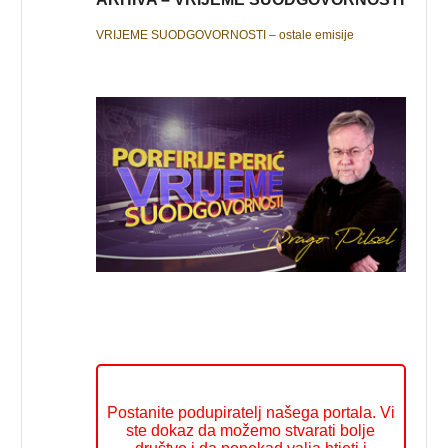
VRIJEME SUODGOVORNOSTI – ostale emisije
Postanite podupiratelj našega portala. Vi
ste dokaz da možemo stvarati bolje