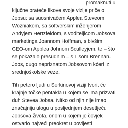
promaknuti u
ključne prateće likove svoje vizije priče o
Jobsu: sa suosnivačem Applea Steveom
Wozniakom, sa softverskim inženjerom
Andyjem Hertzfeldom, s voditeljicom Jobsova
marketinga Joannom Hoffman, s bivšim
CEO-om Applea Johnom Sculleyjem, te – što
se pokazalo presudnim – s Lisom Brennan-
Jobs, dugo nepriznatom Jobsovom kćeri iz
srednjoškolske veze.
Tih petero ljudi u Sorkinovoj viziji tvorit će
krajnje točke pentakla u kojem se ima prizvati
duh Stevea Jobsa. Nitko od njih nije imao
značajniju ulogu u posljednjem desetljeću
Jobsova života, onom u kojem je čovjek
ostvario najveći preokret u povijesti