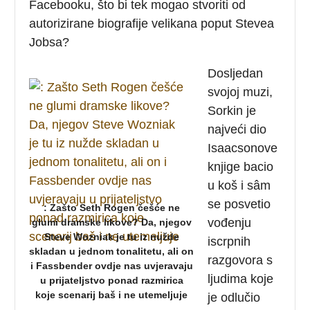
Facebooku, što bi tek mogao stvoriti od
autorizirane biografije velikana poput Stevea
Jobsa?
Dosljedan
svojoj muzi,
Sorkin je
najveći dio
Isaacsonove
knjige bacio
u koš i sâm
se posvetio
: Zašto Seth Rogen češće ne
vođenju
glumi dramske likove? Da, njegov
Steve Wozniak je tu iz nužde
iscrpnih
skladan u jednom tonalitetu, ali on
razgovora s
i Fassbender ovdje nas uvjeravaju
ljudima koje
u prijateljstvo ponad razmirica
koje scenarij baš i ne utemeljuje
je odlučio