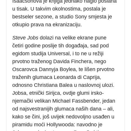
Isaacsonova je knjiga jednako naglo poslana
u tisak. U takvim okolnostima, postala je
bestseler sezone, a studio Sony smjesta je
otkupio prava na ekranizaciju.
Steve Jobs
dolazi na velike ekrane pune
četiri godine poslije tih događaja, sad pod
egidom studija Universal, i to ne u režiji
prvotno traženog Davida Finchera, nego
Oscarovca Dannyja Boylea, te lišen prvotno
traženih glumaca Leonarda di Caprija,
odnosno Christiana Balea u naslovnoj ulozi.
Jobsa, etnički Sirijca, ovdje glumi irsko-
njemački velikan Michael Fassbender, jedan
od najsvestranijih glumaca naših dana – ali,
kako se čini, još uvijek nedovoljno usađen u
piramidu moći Hollywooda: navodno je