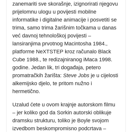
zanemariti sve skorašnje, izignorirati njegovu
prijelomnu ulogu u povijesti mobilne
informatike i digitalne animacije i posvetiti se
trima, samo trima žarišnim točkama u danas
već davnoj tehnološkoj povijesti –
lansiranjima prvotnog Macintosha 1984.,
platforme NeXTSTEP kroz računalo Black
Cube 1988., te redizajniranog iMaca 1998.
godine. Jedan lik, tri događaja, petero
promatračkih žarišta:
Steve Jobs
je u cijelosti
alkemijsko djelo, te pritom nužno i
hermetično.
Uzalud ćete u ovom krajnje autorskom filmu
– jer koliko god da Sorkin autorski oblikuje
dramsku strukturu, toliko je Boyle svojom
izvedbom beskompromisno podcrtava –