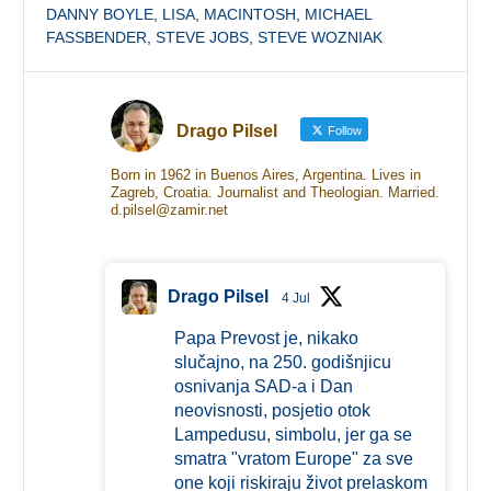
DANNY BOYLE
,
LISA
,
MACINTOSH
,
MICHAEL
FASSBENDER
,
STEVE JOBS
,
STEVE WOZNIAK
Drago Pilsel
Follow
Born in 1962 in Buenos Aires, Argentina. Lives in
Zagreb, Croatia. Journalist and Theologian. Married.
d.pilsel@zamir.net
Drago Pilsel
4 Jul
Papa Prevost je, nikako
slučajno, na 250. godišnjicu
osnivanja SAD-a i Dan
neovisnosti, posjetio otok
Lampedusu, simbolu, jer ga se
smatra "vratom Europe" za sve
one koji riskiraju život prelaskom