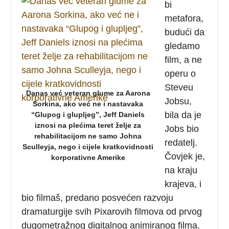
bi
metafora,
budući da
gledamo
film, a ne
operu o
Steveu
Danas već veteran glume za Aarona
Jobsu,
Sorkina, ako već ne i nastavaka
bila da je
“Glupog i glupljeg”, Jeff Daniels
iznosi na plećima teret želje za
Jobs bio
rehabilitacijom ne samo Johna
redatelj.
Sculleyja, nego i cijele kratkovidnosti
Čovjek je,
korporativne Amerike
na kraju
krajeva, i
bio filmaš, predano posvećen razvoju
dramaturgije svih Pixarovih filmova od prvog
dugometražnog digitalnog animiranog filma,