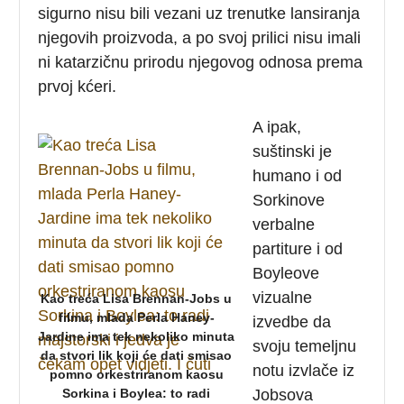
sigurno nisu bili vezani uz trenutke lansiranja
njegovih proizvoda, a po svoj prilici nisu imali
ni katarzičnu prirodu njegovog odnosa prema
prvoj kćeri.
A ipak,
suštinski je
humano i od
Sorkinove
verbalne
partiture i od
Boyleove
vizualne
Kao treća Lisa Brennan-Jobs u
filmu, mlada Perla Haney-
izvedbe da
Jardine ima tek nekoliko minuta
svoju temeljnu
da stvori lik koji će dati smisao
notu izvlače iz
pomno orkestriranom kaosu
Sorkina i Boylea: to radi
Jobsova