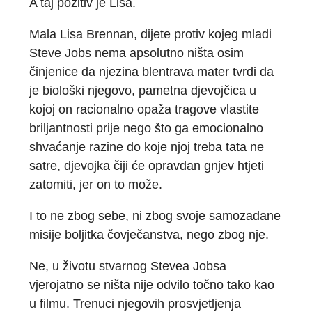
A taj pozitiv je Lisa.
Mala Lisa Brennan, dijete protiv kojeg mladi
Steve Jobs nema apsolutno ništa osim
činjenice da njezina blentrava mater tvrdi da
je biološki njegovo, pametna djevojčica u
kojoj on racionalno opaža tragove vlastite
briljantnosti prije nego što ga emocionalno
shvaćanje razine do koje njoj treba tata ne
satre, djevojka čiji će opravdan gnjev htjeti
zatomiti, jer on to može.
I to ne zbog sebe, ni zbog svoje samozadane
misije boljitka čovječanstva, nego zbog nje.
Ne, u životu stvarnog Stevea Jobsa
vjerojatno se ništa nije odvilo točno tako kao
u filmu. Trenuci njegovih prosvjetljenja