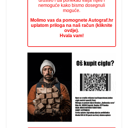
društvo i da ponekad valja htjeti i
nemoguće kako bismo dosegnuli
moguće.
Molimo vas da pomognete Autograf.hr
uplatom priloga na naš račun (kliknite
ovdje).
Hvala vam!