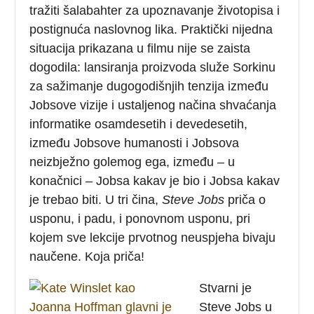
tražiti šalabahter za upoznavanje životopisa i
postignuća naslovnog lika. Praktički nijedna
situacija prikazana u filmu nije se zaista
dogodila: lansiranja proizvoda služe Sorkinu
za sažimanje dugogodišnjih tenzija između
Jobsove vizije i ustaljenog načina shvaćanja
informatike osamdesetih i devedesetih,
između Jobsove humanosti i Jobsova
neizbježno golemog ega, između – u
konačnici – Jobsa kakav je bio i Jobsa kakav
je trebao biti. U tri čina,
Steve Jobs
priča o
usponu, i padu, i ponovnom usponu, pri
kojem sve lekcije prvotnog neuspjeha bivaju
naučene. Koja priča!
Stvarni je
Steve Jobs u