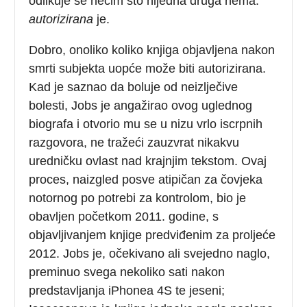
odlikuje se nečim što nijedna druga nema:
autorizirana
je.
Dobro, onoliko koliko knjiga objavljena nakon
smrti subjekta uopće može biti autorizirana.
Kad je saznao da boluje od neizlječive
bolesti, Jobs je angažirao ovog uglednog
biografa i otvorio mu se u nizu vrlo iscrpnih
razgovora, ne tražeći zauzvrat nikakvu
uredničku ovlast nad krajnjim tekstom. Ovaj
proces, naizgled posve atipičan za čovjeka
notornog po potrebi za kontrolom, bio je
obavljen početkom 2011. godine, s
objavljivanjem knjige predviđenim za proljeće
2012. Jobs je, očekivano ali svejedno naglo,
preminuo svega nekoliko sati nakon
predstavljanja iPhonea 4S te jeseni;