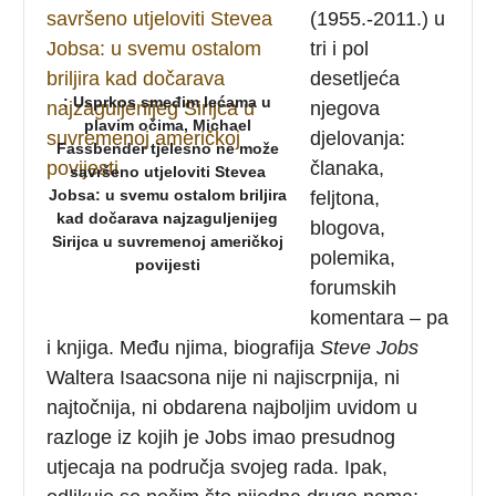
(1955.-2011.) u
tri i pol
desetljeća
: Usprkos smeđim lećama u
njegova
plavim očima, Michael
djelovanja:
Fassbender tjelesno ne može
članaka,
savršeno utjeloviti Stevea
Jobsa: u svemu ostalom briljira
feljtona,
kad dočarava najzaguljenijeg
blogova,
Sirijca u suvremenoj američkoj
polemika,
povijesti
forumskih
komentara – pa
i knjiga. Među njima, biografija
Steve Jobs
Waltera Isaacsona nije ni najiscrpnija, ni
najtočnija, ni obdarena najboljim uvidom u
razloge iz kojih je Jobs imao presudnog
utjecaja na područja svojeg rada. Ipak,