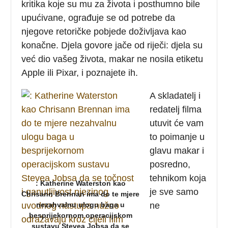
kritika koje su mu za života i posthumno bile
upućivane, ograđuje se od potrebe da
njegove retoričke pobjede doživljava kao
konačne. Djela govore jače od riječi: djela su
već dio vašeg života, makar ne nosila etiketu
Apple ili Pixar, i poznajete ih.
A skladatelj i
redatelj filma
utuvit će vam
to poimanje u
glavu makar i
posredno,
tehnikom koja
: Katherine Waterston kao
je sve samo
Chrisann Brennan ima do te mjere
nezahvalnu ulogu baga u
ne
besprijekornom operacijskom
sustavu Stevea Jobsa da se