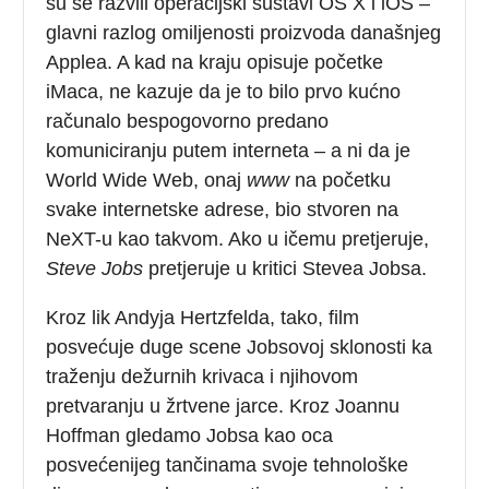
su se razvili operacijski sustavi OS X i iOS –
glavni razlog omiljenosti proizvoda današnjeg
Applea. A kad na kraju opisuje početke
iMaca, ne kazuje da je to bilo prvo kućno
računalo bespogovorno predano
komuniciranju putem interneta – a ni da je
World Wide Web, onaj
www
na početku
svake internetske adrese, bio stvoren na
NeXT-u kao takvom. Ako u ičemu pretjeruje,
Steve Jobs
pretjeruje u kritici Stevea Jobsa.
Kroz lik Andyja Hertzfelda, tako, film
posvećuje duge scene Jobsovoj sklonosti ka
traženju dežurnih krivaca i njihovom
pretvaranju u žrtvene jarce. Kroz Joannu
Hoffman gledamo Jobsa kao oca
posvećenijeg tančinama svoje tehnološke