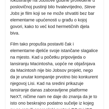
fokusiranje na Jobsove godine provedene u
poslovičnoj pustinji bilo hvalevrijedno,
Steve
Jobs
je film koji se ne može shvatiti bez bar
elementarne upućenosti u građu o kojoj
govori, kako to već kod hermetičnih djela
biva.
Film tako propušta postaviti čak i
elementarne djeliće svoje istančane slagalice
na mjesto. Kad u početku pripovijeda o
lansiranju Macintosha, uopće ne objašnjava
da Macintosh nije bio Jobsov projekt, nego
da je unutar kompanije prvotno bio konkurent
njegovoj Lisi. Kad na sredini prikazuje
lansiranje danas zaboravljene platforme
NeXT, ničime nam ne daje do znanja da je to
isto ono beskrajno podatno sučelje iz kojeg