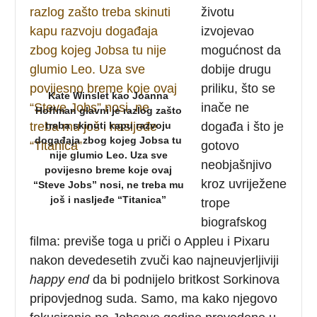
životu
izvojevao
mogućnost da
dobije drugu
priliku, što se
Kate Winslet kao Joanna
inače ne
Hoffman glavni je razlog zašto
treba skinuti kapu razvoju
događa i što je
događaja zbog kojeg Jobsa tu
gotovo
nije glumio Leo. Uza sve
neobjašnjivo
povijesno breme koje ovaj
kroz uvriježene
“Steve Jobs” nosi, ne treba mu
još i nasljeđe “Titanica”
trope
biografskog
filma: previše toga u priči o Appleu i Pixaru
nakon devedesetih zvuči kao najneuvjerljiviji
happy end
da bi podnijelo britkost Sorkinova
pripovjednog suda. Samo, ma kako njegovo