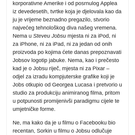
korporativne Amerike i od posrnulog Applea
iz devedesetih, tvrtke koja je djelovala kao da
ju je vrijeme beznadno pregazilo, stvorio
najvećeg tehnološkog diva našeg vremena.
Nema u
Steveu Jobsu
mjesta ni za iPod, ni
za iPhone, ni za iPad, ni za jedan od onih
proizvoda po kojima ćete danas prepoznavati
Jobsov logotip jabuke. Nema, kao i prečesto
kad je o Jobsu riječ, mjesta ni za Pixar –
odjel za izradu kompjuterske grafike koji je
Jobs otkupio od Georgea Lucasa i pretvorio u
studio za produkciju animiranog filma, pritom
u potpunosti promijenivši paradigmu cijele te
umjetničke forme.
Ne, ma kako da je u filmu o Facebooku bio
recentan, Sorkin u filmu o Jobsu odlučuje