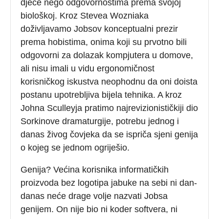
djece nego odgovornostima prema svojoj
biološkoj. Kroz Stevea Wozniaka
doživljavamo Jobsov konceptualni prezir
prema hobistima, onima koji su prvotno bili
odgovorni za dolazak kompjutera u domove,
ali nisu imali u vidu ergonomičnost
korisničkog iskustva neophodnu da oni doista
postanu upotrebljiva bijela tehnika. A kroz
Johna Sculleyja pratimo najrevizionističkiji dio
Sorkinove dramaturgije, potrebu jednog i
danas živog čovjeka da se ispriča sjeni genija
o kojeg se jednom ogriješio.
Genija? Većina korisnika informatičkih
proizvoda bez logotipa jabuke na sebi ni dan-
danas neće drage volje nazvati Jobsa
genijem. On nije bio ni koder softvera, ni