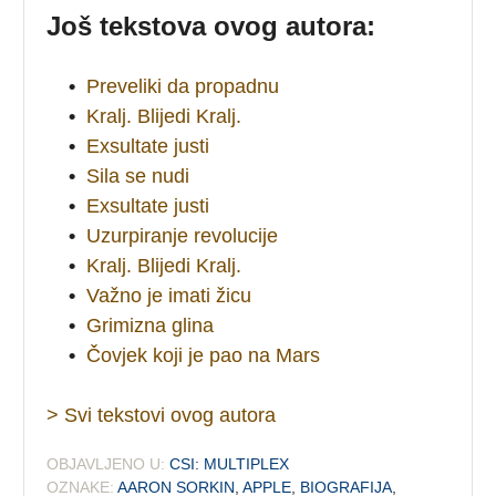
Još tekstova ovog autora:
•
Preveliki da propadnu
•
Kralj. Blijedi Kralj.
•
Exsultate justi
•
Sila se nudi
•
Exsultate justi
•
Uzurpiranje revolucije
•
Kralj. Blijedi Kralj.
•
Važno je imati žicu
•
Grimizna glina
•
Čovjek koji je pao na Mars
> Svi tekstovi ovog autora
OBJAVLJENO U:
CSI: MULTIPLEX
OZNAKE:
AARON SORKIN
,
APPLE
,
BIOGRAFIJA
,