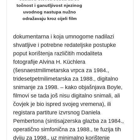
točnost i ganutljivost njezinog
uvodnog nastupa nužno
odražavaju kroz cijeli film
dokumentarna i koja umnogome nadilazi
shvatljive i potrebne redateljske postupke
poput korištenja različitih modaliteta
fotografije Alvina H. Küchlera
(šesnaestmilimetarska vrpca za 1984.,
tridesetpetmilimetarska za 1988., digitalno
snimanje za 1998. – kako objašnjava Boyle,
filmovi se tada još nisu digitalno snimali, ali
čovjek je bio ispred svojeg vremena), ili
registara partiture izvrsnog Daniela
Pembertona (sintisajzerska glazba za 1984.,
operatično simfonična za 1988., te fuzija tih
dviju za 1998., uz minimalno korištenje