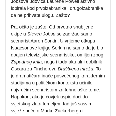
Jobsova udovica Laurene Powell aktivno
lobirala kod prvoizabranika i drugoizabranika
da ne prihvate ulogu. Zašto?
Pa, očito je zašto. Od prvotno snubljene
ekipe u
Steveu Jobsu
se zadržao samo
scenarist Aaron Sorkin. U vrijeme otkupa
Isaacsonove knjige Sorkin ne samo da je bio
doajen televizijske scenaristike, omiljen zbog
Zapadnog krila
, nego i tada aktualni dobitnik
Oscara za Fincherovu
Društvenu mrežu
. To
je dramatičara inače posvećenog karakternim
studijama u političkom kontekstu učinilo
najvrućim scenaristom za tehnološke teme.
Napokon, ako je čovjek uspio doći do
svjetskog zlata temeljem tad još sasvim
svježe priče o Marku Zuckerbergu i