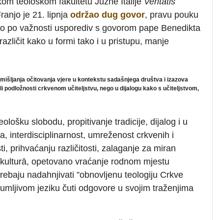
om teološkom fakultetu Južne Italije
Veritatis
anjo je 21. lipnja
održao dug govor
, pravu pouku
vo po važnosti usporediv s govorom pape Benedikta
azličit kako u formi tako i u pristupu, manje
.
promišljanja očitovanja vjere u kontekstu sadašnjega društva i izazova
li podložnosti crkvenom učiteljstvu, nego u dijalogu kako s učiteljstvom,
ošku slobodu, propitivanje tradicije, dijalog i u
a, interdisciplinarnost, umreženost crkvenih i
ti, prihvaćanju različitosti, zalaganje za miran
 i kulturā, opetovano vraćanje rodnom mjestu
i trebaju nadahnjivati ”obnovljenu teologiju Crkve
azumljivom jeziku čuti odgovore u svojim traženjima