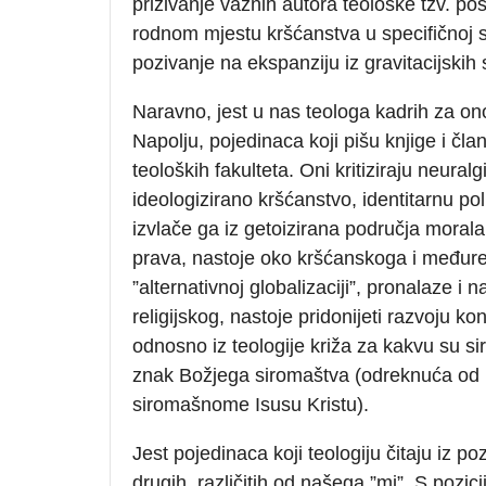
prizivanje važnih autora teološke tzv. pos
rodnom mjestu kršćanstva u specifičnoj si
pozivanje na ekspanziju iz gravitacijskih 
Naravno, jest u nas teologa kadrih za o
Napolju, pojedinaca koji pišu knjige i čla
teoloških fakulteta. Oni kritiziraju neural
ideologizirano kršćanstvo, identitarnu polit
izvlače ga iz getoizirana područja morala 
prava, nastoje oko kršćanskoga i međurel
”alternativnoj globalizaciji”, pronalaze i n
religijskog, nastoje pridonijeti razvoju ko
odnosno iz teologije križa za kakvu su sir
znak Božjega siromaštva (odreknuća od m
siromašnome Isusu Kristu).
Jest pojedinaca koji teologiju čitaju iz p
drugih, različitih od našega ”mi”. S pozici