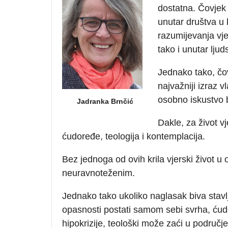
dostatna. Čovjek 
unutar društva u 
razumijevanja vjer
tako i unutar ljud
Jednako tako, čovj
najvažniji izraz v
osobno iskustvo
Jadranka Brnčić
Dakle, za život vj
ćudoređe, teologija i kontemplacija.
Bez jednoga od ovih krila vjerski život u 
neuravnoteženim.
Jednako tako ukoliko naglasak biva stavlj
opasnosti postati samom sebi svrha, ćud
hipokrizije, teološki može zaći u područje