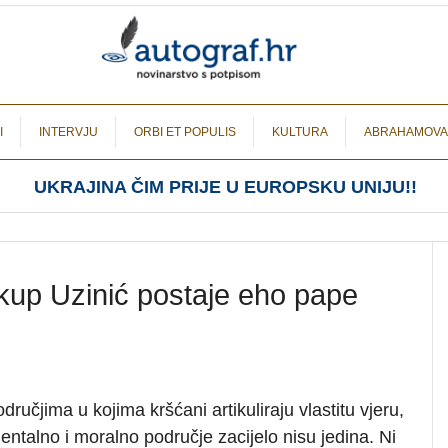
I
INTERVJU
ORBI ET POPULIS
KULTURA
ABRAHAMOVA
UKRAJINA ČIM PRIJE U EUROPSKU UNIJU!!
skup Uzinić postaje eho pape
odručjima u kojima kršćani artikuliraju vlastitu vjeru,
mentalno i moralno područje zacijelo nisu jedina. Ni