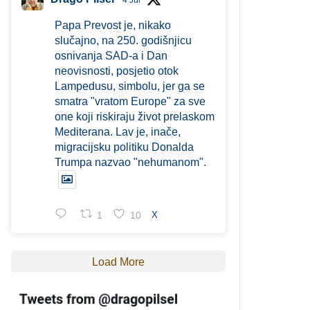
4 Jul
Papa Prevost je, nikako
slučajno, na 250. godišnjicu
osnivanja SAD-a i Dan
neovisnosti, posjetio otok
Lampedusu, simbolu, jer ga se
smatra "vratom Europe" za sve
one koji riskiraju život prelaskom
Mediterana. Lav je, inače,
migracijsku politiku Donalda
Trumpa nazvao "nehumanom".
1
10
X
Load More