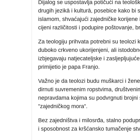
Dijalog se uspostavlja potičući na teološk
drugih jezikā i kulturā, posebice kako bi
islamom, shvaćajući zajedničke korijene i 
cijeni različitosti i podupire poštovanje, 
Za teologiju prihvata potrebni su teolozi k
duboko crkveno ukorijenjeni, ali istodob
izbjegavaju natjecateljske i zasljepljuju
primijetio je papa Franjo.
Važno je da teolozi budu muškarci i žene
dirnuti suvremenim ropstvima, društveni
nepravdama kojima su podvrgnuti brojni 
”zajedničkog mora”.
Bez zajedništva i milosrđa, stalno podupr
i sposobnost za kršćansko tumačenje stv