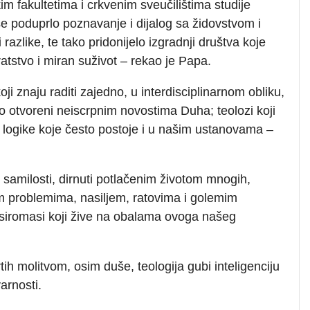
im fakultetima i crkvenim sveučilištima studije
 se poduprlo poznavanje i dijalog sa židovstvom i
razlike, te tako pridonijelo izgradnji društva koje
bratstvo i miran suživot – rekao je Papa.
oji znaju raditi zajedno, u interdisciplinarnom obliku,
no otvoreni neiscrpnim novostima Duha; teolozi koji
će logike koje često postoje i u našim ustanovama –
 samilosti, dirnuti potlačenim životom mnogih,
m problemima, nasiljem, ratovima i golemim
siromasi koji žive na obalama ovoga našeg
tih molitvom, osim duše, teologija gubi inteligenciju
arnosti.