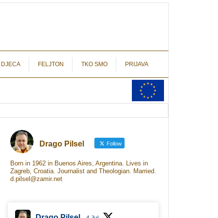
autograf.hr
novinarstvo s potpisom
 DJECA
FELJTON
TKO SMO
PRIJAVA
Drago Pilsel
Follow
Born in 1962 in Buenos Aires, Argentina. Lives in
Zagreb, Croatia. Journalist and Theologian. Married.
d.pilsel@zamir.net
Drago Pilsel