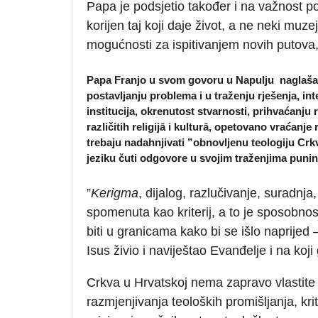
Papa je podsjetio također i na važnost p
korijen taj koji daje život, a ne neki muz
mogućnosti za ispitivanjem novih putova,
Papa Franjo u svom govoru u Napulju naglašava:
postavljanju problema i u traženju rješenja, in
institucija, okrenutost stvarnosti, prihvaćanju
različitih religijā i kulturā, opetovano vraćanj
trebaju nadahnjivati ”obnovljenu teologiju Crkv
jeziku čuti odgovore u svojim traženjima punin
”
Kerigma
, dijalog, razlučivanje, suradnj
spomenuta kao kriterij, a to je sposobnost
biti u granicama kako bi se išlo naprijed – 
Isus živio i naviještao Evanđelje i na koj
Crkva u Hrvatskoj nema zapravo vlastite 
razmjenjivanja teoloških promišljanja, kri