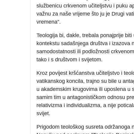
službenicu crkvenom učiteljstvu i puku ap
važnu za naše vrijeme što ju je Drugi vat
vremena”.
Teologija bi, dakle, trebala ponajprije bi
kontekstu sadašnjega društva i izazova n
samodostatnosti ili podložnosti crkvenom 
tako i s društvom i svijetom.
Kroz povijest kršćanstva učiteljstvo i te
vatikanskog koncila, trajno su bile u anta
u akademskim krugovima ili uposlena u s
samim tim u antagonističkom odnosu prem
relativizma i individualizma, a nije potic
svijet.
Prigodom teološkog susreta održanoga na