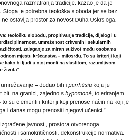
onovnoga razmatranja tradicije, kazao je da je
ej. Stoga je potrebna teološka sloboda jer se bez
 ne ostavlja prostor za novost Duha Uskrsloga.
 teološku slobodu, propitivanje tradicije, dijalog i u
terdisciplinarnost, umreženost crkvenih i sekularnih
 različitosti, zalaganje za miran suživot među osobama
e rodnom mjestu kršćanstva – milosrđu. To su kriteriji koji
e kako bi ljudi u njoj mogli na vlastitom, razumljivom
e života”
a, umrežavanje – dodao bih i
p
arrhēsia
koja je
 biti na granici, zajedno s
hypomoné
, toleriranjem,
to su elementi i kriteriji koji prenose način na koji je
i ga i danas mogu prenositi njegovi učenici.”
izgrađene javnosti, prostora otvorenoga
tičnosti i samokritičnosti, dekonstrukcije normativa,