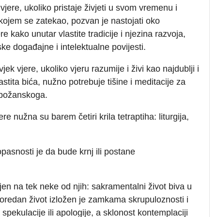
vjere, ukoliko pristaje živjeti u svom vremenu i
kojem se zatekao, pozvan je nastojati oko
e kako unutar vlastite tradicije i njezina razvoja,
ske događajne i intelektualne povijesti.
ek vjere, ukoliko vjeru razumije i živi kao najdublji i
lastita bića, nužno potrebuje tišine i meditacije za
 božanskoga.
ere nužna su barem četiri krila tetraptiha: liturgija,
opasnosti je da bude krnj ili postane
en na tek neke od njih: sakramentalni život biva u
oredan život izložen je zamkama skrupuloznosti i
 spekulacije ili apologije, a sklonost kontemplaciji