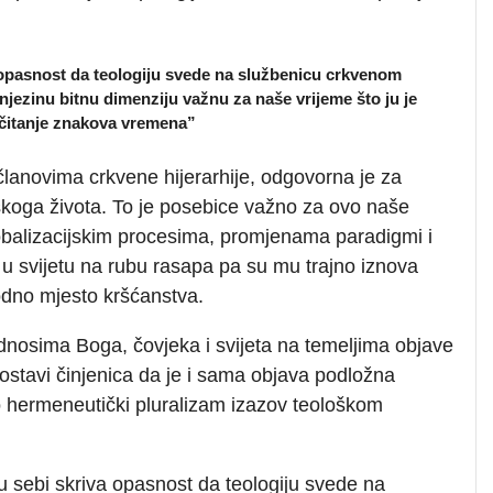
va opasnost da teologiju svede na službenicu crkvenom
 njezinu bitnu dimenziju važnu za naše vrijeme što ju je
”čitanje znakova vremena”
lanovima crkvene hijerarhije, odgovorna je za
skoga života. To je posebice važno za ovo naše
lobalizacijskim procesima, promjenama paradigmi i
i u svijetu na rubu rasapa pa su mu trajno iznova
rodno mjesto kršćanstva.
odnosima Boga, čovjeka i svijeta na temeljima objave
postavi činjenica da je i sama objava podložna
vo hermeneutički pluralizam izazov teološkom
, u sebi skriva opasnost da teologiju svede na