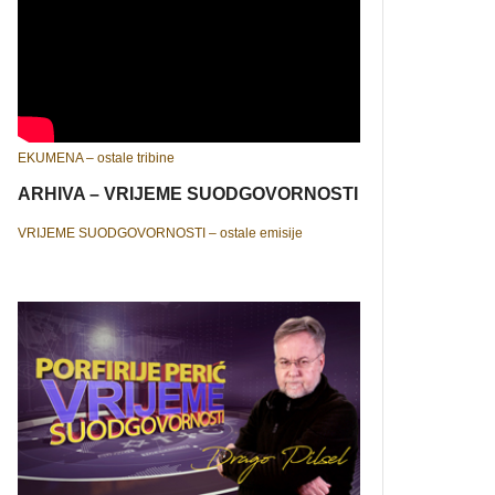
EKUMENA – ostale tribine
ARHIVA – VRIJEME SUODGOVORNOSTI
VRIJEME SUODGOVORNOSTI – ostale emisije