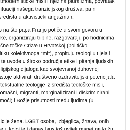
tmodernističke misli i njezina pluralizma, povratak
tuaciji našega tranzicijskog društva, pa ni
središta u aktivistički angažman.
no na što papa Franjo potiče u svom govoru u
nke, organiziraju tribine, razgovaraju po hodnicima
gične točke Crkve u Hrvatskoj (političko
iku kolektivnoga ”mi”), propituju teologiju tijela i
te uvode u široko područje etike i pitanja ljudskih
igijskog dijaloga kao svojevrsnoj duhovnoj
astoje aktivirati društveno ozdraviteljski potencijala
ntekstualne teologije iz središta teološke misli,
omašni, migranti, marginalizirani i diskriminirani
oći) i Božje prisutnosti među ljudima (u
ozicije žena, LGBT osoba, izbjeglica, žrtava, onih
je u kojoj je i danas Isus još uvijek raspet na križu.