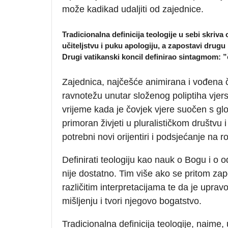
može kadikad udaljiti od zajednice.
Tradicionalna definicija teologije u sebi skri
učiteljstvu i puku apologiju, a zapostavi drugu
Drugi vatikanski koncil definirao sintagmom: 
Zajednica, najčešće animirana i vođena č
ravnotežu unutar složenog poliptiha vjer
vrijeme kada je čovjek vjere suočen s g
primoran živjeti u pluralističkom društvu 
potrebni novi orijentiri i podsjećanje na 
Definirati teologiju kao nauk o Bogu i o 
nije dostatno. Tim više ako se pritom za
različitim interpretacijama te da je upra
mišljenju i tvori njegovo bogatstvo.
Tradicionalna definicija teologije, naime