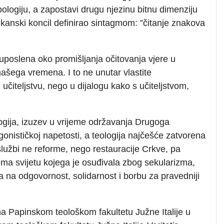
ologiju, a zapostavi drugu njezinu bitnu dimenziju
ikanski koncil definirao sintagmom: ”čitanje znakova
ti uposlena oko promišljanja očitovanja vjere u
ašega vremena. I to ne unutar vlastite
učiteljstvu, nego u dijalogu kako s učiteljstvom,
ologija, izuzev u vrijeme održavanja Drugoga
gonističkoj napetosti, a teologija najčešće zatvorena
lužbi ne reforme, nego restauracije Crkve, pa
a svijetu kojega je osuđivala zbog sekularizma,
ala na odgovornost, solidarnost i borbu za pravedniji
 Papinskom teološkom fakultetu Južne Italije u