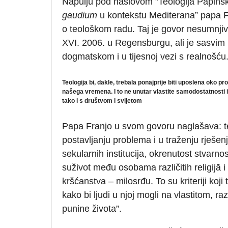
Napulju pod naslovom ”Teologija Papinsk
gaudium
u kontekstu Mediterana” papa Fr
o teološkom radu. Taj je govor nesumnji
XVI. 2006. u Regensburgu, ali je sasvim r
dogmatskom i u tijesnoj vezi s realnošću
Teologija bi, dakle, trebala ponajprije biti uposlena oko 
našega vremena. I to ne unutar vlastite samodostatnosti i
tako i s društvom i svijetom
Papa Franjo u svom govoru naglašava: teol
postavljanju problema i u traženju rješenj
sekularnih institucija, okrenutost stvarnos
suživot među osobama različitih religijā
kršćanstva – milosrđu. To su kriteriji koj
kako bi ljudi u njoj mogli na vlastitom, r
punine života”.