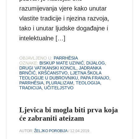
razumijevanja vjere kako unutar
vlastite tradicije i njezina razvoja,
tako i unutar ljudske događajne i
intelektualne […]
OBJAVLJENO U:
PARRHĒSIA
OZNAKE:
BISKUP MATE UZINIĆ
,
DIJALOG
,
DRUGI VATIKANSKI KONCIL
,
JADRANKA
BRNČIĆ
,
KRŠĆANSTVO
,
LJETNA ŠKOLA
TEOLOGIJE U DUBROVNIKU
,
PAPA FRANJO
,
PARRHĒSIA
,
PLURALIZAM
,
TEOLOGIJA
,
TRADICIJA
,
UČITELJSTVO
Ljevica bi mogla biti prva koja
će zabraniti ateizam
AUTOR:
ŽELJKO POROBIJA
/ 12.04.2019.