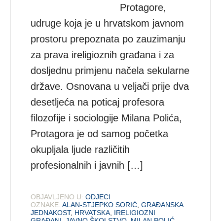
Protagore,
udruge koja je u hrvatskom javnom
prostoru prepoznata po zauzimanju
za prava ireligioznih građana i za
dosljednu primjenu načela sekularne
države. Osnovana u veljači prije dva
desetljeća na poticaj profesora
filozofije i sociologije Milana Polića,
Protagora je od samog početka
okupljala ljude različitih
profesionalnih i javnih […]
OBJAVLJENO U:
ODJECI
OZNAKE:
ALAN-STJEPKO SORIĆ
,
GRAĐANSKA
JEDNAKOST
,
HRVATSKA
,
IRELIGIOZNI
GRAĐANI
,
JAVNO ŠKOLSTVO
,
MILAN POLIĆ
,