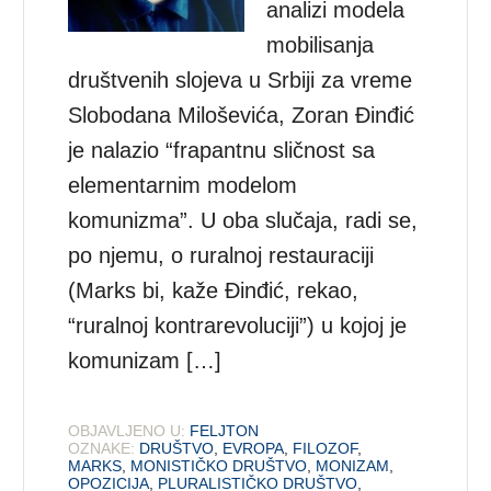
analizi modela
mobilisanja
društvenih slojeva u Srbiji za vreme
Slobodana Miloševića, Zoran Đinđić
je nalazio “frapantnu sličnost sa
elementarnim modelom
komunizma”. U oba slučaja, radi se,
po njemu, o ruralnoj restauraciji
(Marks bi, kaže Đinđić, rekao,
“ruralnoj kontrarevoluciji”) u kojoj je
komunizam […]
OBJAVLJENO U:
FELJTON
OZNAKE:
DRUŠTVO
,
EVROPA
,
FILOZOF
,
MARKS
,
MONISTIČKO DRUŠTVO
,
MONIZAM
,
OPOZICIJA
,
PLURALISTIČKO DRUŠTVO
,