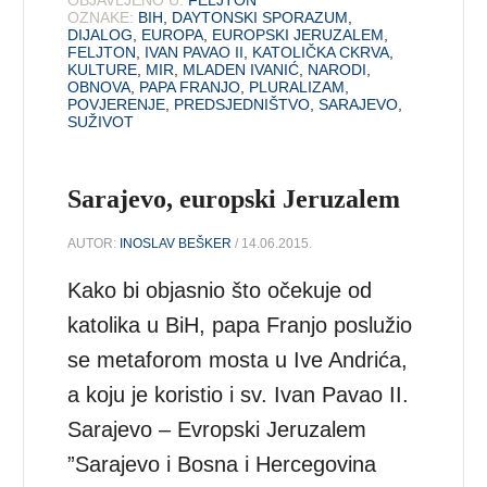
OZNAKE:
BIH
,
DAYTONSKI SPORAZUM
,
DIJALOG
,
EUROPA
,
EUROPSKI JERUZALEM
,
FELJTON
,
IVAN PAVAO II
,
KATOLIČKA CKRVA
,
KULTURE
,
MIR
,
MLADEN IVANIĆ
,
NARODI
,
OBNOVA
,
PAPA FRANJO
,
PLURALIZAM
,
POVJERENJE
,
PREDSJEDNIŠTVO
,
SARAJEVO
,
SUŽIVOT
Sarajevo, europski Jeruzalem
AUTOR:
INOSLAV BEŠKER
/ 14.06.2015.
Kako bi objasnio što očekuje od
katolika u BiH, papa Franjo poslužio
se metaforom mosta u Ive Andrića,
a koju je koristio i sv. Ivan Pavao II.
Sarajevo – Evropski Jeruzalem
”Sarajevo i Bosna i Hercegovina