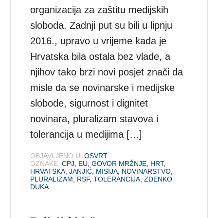
organizacija za zaštitu medijskih
sloboda. Zadnji put su bili u lipnju
2016., upravo u vrijeme kada je
Hrvatska bila ostala bez vlade, a
njihov tako brzi novi posjet znači da
misle da se novinarske i medijske
slobode, sigurnost i dignitet
novinara, pluralizam stavova i
tolerancija u medijima […]
OBJAVLJENO U:
OSVRT
OZNAKE:
CPJ
,
EU
,
GOVOR MRŽNJE
,
HRT
,
HRVATSKA
,
JANJIĆ
,
MISIJA
,
NOVINARSTVO
,
PLURALIZAM
,
RSF
,
TOLERANCIJA
,
ZDENKO
DUKA