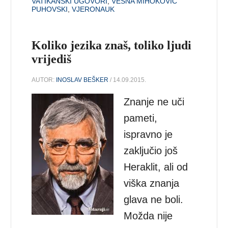
VATIKANSKI UGOVORI
,
VESNA MIHOKOVIĆ
PUHOVSKI
,
VJERONAUK
Koliko jezika znaš, toliko ljudi
vrijediš
AUTOR:
INOSLAV BEŠKER
/ 14.09.2015.
Znanje ne uči
pameti,
ispravno je
zaključio još
Heraklit, ali od
viška znanja
glava ne boli.
Možda nije