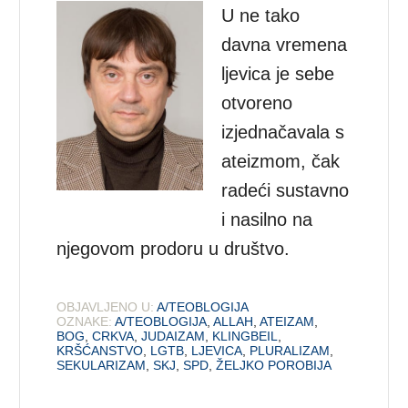
U ne tako
davna vremena
ljevica je sebe
otvoreno
izjednačavala s
ateizmom, čak
radeći sustavno
i nasilno na
njegovom prodoru u društvo.
OBJAVLJENO U:
A/TEOBLOGIJA
OZNAKE:
A/TEOBLOGIJA
,
ALLAH
,
ATEIZAM
,
BOG
,
CRKVA
,
JUDAIZAM
,
KLINGBEIL
,
KRŠĆANSTVO
,
LGTB
,
LJEVICA
,
PLURALIZAM
,
SEKULARIZAM
,
SKJ
,
SPD
,
ŽELJKO POROBIJA