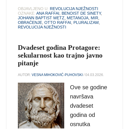
OBJAVLJENO U:
REVOLUCIJA NJEŽNOSTI
OZNAKE:
ANA RAFFAI
,
BENOIST DE SINETY
,
JOHANN BAPTIST METZ
,
METANOJA
,
MIR
,
OBRAĆENJE
,
OTTO RAFFAI
,
PLURALIZAM
,
REVOLUCIJA NJEŽNOSTI
Dvadeset godina Protagore:
sekularnost kao trajno javno
pitanje
AUTOR:
VESNA MIHOKOVIĆ-PUHOVSKI
/ 04.03.2026.
Ove se godine
navršava
dvadeset
godina od
osnutka