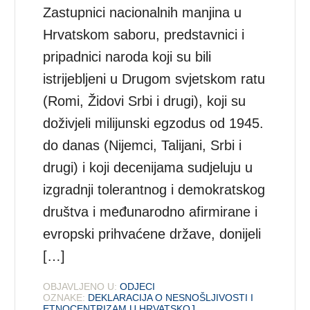
Zastupnici nacionalnih manjina u
Hrvatskom saboru, predstavnici i
pripadnici naroda koji su bili
istrijebljeni u Drugom svjetskom ratu
(Romi, Židovi Srbi i drugi), koji su
doživjeli milijunski egzodus od 1945.
do danas (Nijemci, Talijani, Srbi i
drugi) i koji decenijama sudjeluju u
izgradnji tolerantnog i demokratskog
društva i međunarodno afirmirane i
evropski prihvaćene države, donijeli
[…]
OBJAVLJENO U:
ODJECI
OZNAKE:
DEKLARACIJA O NESNOŠLJIVOSTI I
ETNOCENTRIZAM U HRVATSKOJ
,