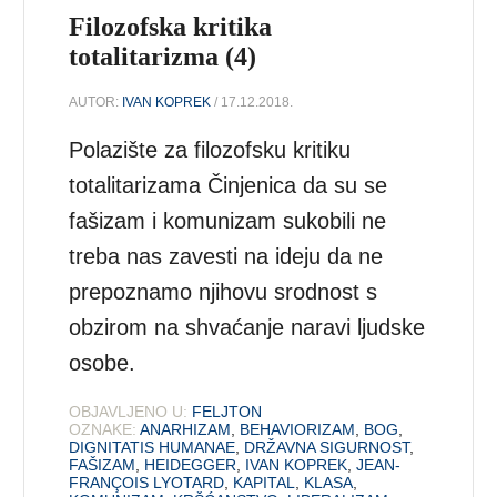
Filozofska kritika
totalitarizma (4)
AUTOR:
IVAN KOPREK
/ 17.12.2018.
Polazište za filozofsku kritiku
totalitarizama Činjenica da su se
fašizam i komunizam sukobili ne
treba nas zavesti na ideju da ne
prepoznamo njihovu srodnost s
obzirom na shvaćanje naravi ljudske
osobe.
OBJAVLJENO U:
FELJTON
OZNAKE:
ANARHIZAM
,
BEHAVIORIZAM
,
BOG
,
DIGNITATIS HUMANAE
,
DRŽAVNA SIGURNOST
,
FAŠIZAM
,
HEIDEGGER
,
IVAN KOPREK
,
JEAN-
FRANÇOIS LYOTARD
,
KAPITAL
,
KLASA
,