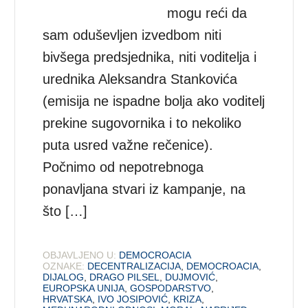
mogu reći da
sam oduševljen izvedbom niti
bivšega predsjednika, niti voditelja i
urednika Aleksandra Stankovića
(emisija ne ispadne bolja ako voditelj
prekine sugovornika i to nekoliko
puta usred važne rečenice).
Počnimo od nepotrebnoga
ponavljana stvari iz kampanje, na
što […]
OBJAVLJENO U:
DEMOCROACIA
OZNAKE:
DECENTRALIZACIJA
,
DEMOCROACIA
,
DIJALOG
,
DRAGO PILSEL
,
DUJMOVIĆ
,
EUROPSKA UNIJA
,
GOSPODARSTVO
,
HRVATSKA
,
IVO JOSIPOVIĆ
,
KRIZA
,