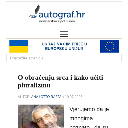
autograf.hr
novinarstvo s potpisom
UKRAJINA ČIM PRIJE U
EUROPSKU UNIJU!!
O obraćenju srca i kako učiti
pluralizmu
AUTOR:
ANA I OTTO RAFFAI
/ 10.07.2026.
Vjerujemo da je
mnogima
poznato i da su