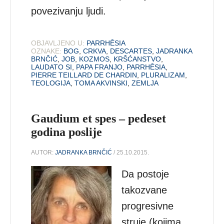
povezivanju ljudi.
OBJAVLJENO U:
PARRHĒSIA
OZNAKE:
BOG
,
CRKVA
,
DESCARTES
,
JADRANKA
BRNČIĆ
,
JOB
,
KOZMOS
,
KRŠĆANSTVO
,
LAUDATO SI
,
PAPA FRANJO
,
PARRHĒSIA
,
PIERRE TEILLARD DE CHARDIN
,
PLURALIZAM
,
TEOLOGIJA
,
TOMA AKVINSKI
,
ZEMLJA
Gaudium et spes – pedeset
godina poslije
AUTOR:
JADRANKA BRNČIĆ
/ 25.10.2015.
Da postoje
takozvane
progresivne
struje (kojima