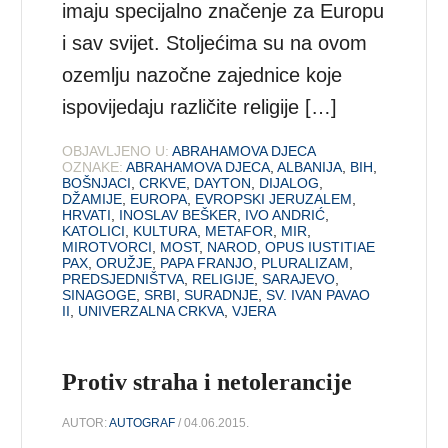
imaju specijalno značenje za Europu
i sav svijet. Stoljećima su na ovom
ozemlju nazočne zajednice koje
ispovijedaju različite religije […]
OBJAVLJENO U:
ABRAHAMOVA DJECA
OZNAKE:
ABRAHAMOVA DJECA
,
ALBANIJA
,
BIH
,
BOŠNJACI
,
CRKVE
,
DAYTON
,
DIJALOG
,
DŽAMIJE
,
EUROPA
,
EVROPSKI JERUZALEM
,
HRVATI
,
INOSLAV BEŠKER
,
IVO ANDRIĆ
,
KATOLICI
,
KULTURA
,
METAFOR
,
MIR
,
MIROTVORCI
,
MOST
,
NAROD
,
OPUS IUSTITIAE
PAX
,
ORUŽJE
,
PAPA FRANJO
,
PLURALIZAM
,
PREDSJEDNIŠTVA
,
RELIGIJE
,
SARAJEVO
,
SINAGOGE
,
SRBI
,
SURADNJE
,
SV. IVAN PAVAO
II
,
UNIVERZALNA CRKVA
,
VJERA
Protiv straha i netolerancije
AUTOR:
AUTOGRAF
/ 04.06.2015.