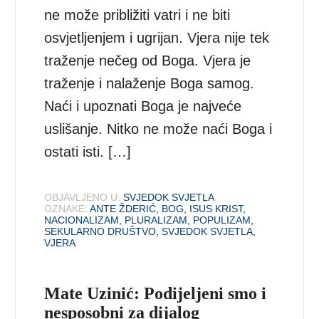
ne može približiti vatri i ne biti
osvjetljenjem i ugrijan. Vjera nije tek
traženje nečeg od Boga. Vjera je
traženje i nalaženje Boga samog.
Naći i upoznati Boga je najveće
uslišanje. Nitko ne može naći Boga i
ostati isti. […]
OBJAVLJENO U:
SVJEDOK SVJETLA
OZNAKE:
ANTE ŽDERIĆ
,
BOG
,
ISUS KRIST
,
NACIONALIZAM
,
PLURALIZAM
,
POPULIZAM
,
SEKULARNO DRUŠTVO
,
SVJEDOK SVJETLA
,
VJERA
Mate Uzinić: Podijeljeni smo i
nesposobni za dijalog