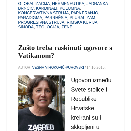
GLOBALIZACIJA
,
HERMENEUTIKA
,
JADRANKA
BRNČIĆ
,
KARDINALI
,
KOLUMNA
,
KONCERVATIVNA STRUJA
,
PAPA FRANJO
,
PARADIGMA
,
PARRHĒSIA
,
PLURALIZAM
,
PROGRESIVNA STRUJA
,
RIMSKA KURIJA
,
SINODA
,
TEOLOGIJA
,
ŽENE
Zašto treba raskinuti ugovore s
Vatikanom?
AUTOR:
VESNA MIHOKOVIĆ-PUHOVSKI
/ 14.10.2015.
Ugovori između
Svete stolice i
Republike
Hrvatske
kreirani su i
sklopljeni u