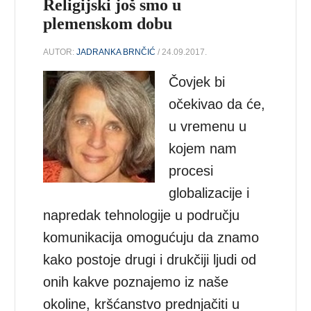
Religijski još smo u
plemenskom dobu
AUTOR:
JADRANKA BRNČIĆ
/ 24.09.2017.
Čovjek bi
očekivao da će,
u vremenu u
kojem nam
procesi
globalizacije i
napredak tehnologije u području
komunikacija omogućuju da znamo
kako postoje drugi i drukčiji ljudi od
onih kakve poznajemo iz naše
okoline, kršćanstvo prednjačiti u