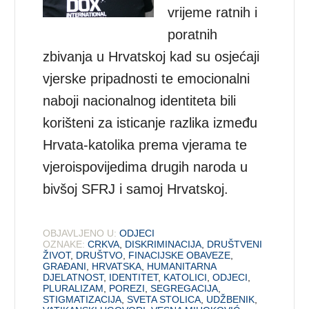
vrijeme ratnih i
poratnih
zbivanja u Hrvatskoj kad su osjećaji
vjerske pripadnosti te emocionalni
naboji nacionalnog identiteta bili
korišteni za isticanje razlika između
Hrvata-katolika prema vjerama te
vjeroispovijedima drugih naroda u
bivšoj SFRJ i samoj Hrvatskoj.
OBJAVLJENO U:
ODJECI
OZNAKE:
CRKVA
,
DISKRIMINACIJA
,
DRUŠTVENI
ŽIVOT
,
DRUŠTVO
,
FINACIJSKE OBAVEZE
,
GRAĐANI
,
HRVATSKA
,
HUMANITARNA
DJELATNOST
,
IDENTITET
,
KATOLICI
,
ODJECI
,
PLURALIZAM
,
POREZI
,
SEGREGACIJA
,
STIGMATIZACIJA
,
SVETA STOLICA
,
UDŽBENIK
,