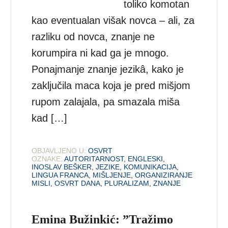
toliko komotan
kao eventualan višak novca – ali, za
razliku od novca, znanje ne
korumpira ni kad ga je mnogo.
Ponajmanje znanje jezikâ, kako je
zaključila maca koja je pred mišjom
rupom zalajala, pa smazala miša
kad […]
OBJAVLJENO U:
OSVRT
OZNAKE:
AUTORITARNOST
,
ENGLESKI
,
INOSLAV BEŠKER
,
JEZIKE
,
KOMUNIKACIJA
,
LINGUA FRANCA
,
MIŠLJENJE
,
ORGANIZIRANJE
MISLI
,
OSVRT DANA
,
PLURALIZAM
,
ZNANJE
Emina Bužinkić: ”Tražimo