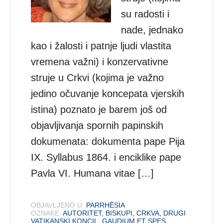
su radosti i
nade, jednako
kao i žalosti i patnje ljudi vlastita
vremena važni) i konzervativne
struje u Crkvi (kojima je važno
jedino očuvanje koncepata vjerskih
istina) poznato je barem još od
objavljivanja spornih papinskih
dokumenata: dokumenta pape Pija
IX. Syllabus 1864. i enciklike pape
Pavla VI. Humana vitae […]
OBJAVLJENO U:
PARRHĒSIA
OZNAKE:
AUTORITET
,
BISKUPI
,
CRKVA
,
DRUGI
VATIKANSKI KONCIL
,
GAUDIUM ET SPES
,