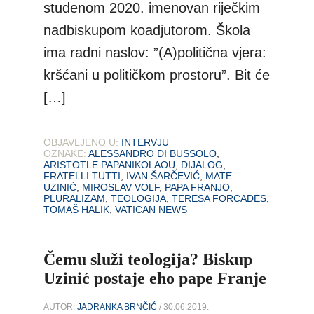
studenom 2020. imenovan riječkim
nadbiskupom koadjutorom. Škola
ima radni naslov: ”(A)politična vjera:
kršćani u političkom prostoru”. Bit će
[…]
OBJAVLJENO U:
INTERVJU
OZNAKE:
ALESSANDRO DI BUSSOLO
,
ARISTOTLE PAPANIKOLAOU
,
DIJALOG
,
FRATELLI TUTTI
,
IVAN ŠARČEVIĆ
,
MATE
UZINIĆ
,
MIROSLAV VOLF
,
PAPA FRANJO
,
PLURALIZAM
,
TEOLOGIJA
,
TERESA FORCADES
,
TOMAŠ HALIK
,
VATICAN NEWS
Čemu služi teologija? Biskup
Uzinić postaje eho pape Franje
AUTOR:
JADRANKA BRNČIĆ
/ 30.06.2019.