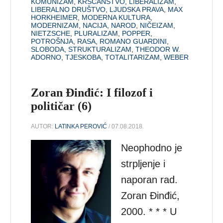
KOMUNIZAM
,
KRŠĆANSTVO
,
LIBERALIZAM
,
LIBERALNO DRUŠTVO
,
LJUDSKA PRAVA
,
MAX
HORKHEIMER
,
MODERNA KULTURA
,
MODERNIZAM
,
NACIJA
,
NAROD
,
NIČEIZAM
,
NIETZSCHE
,
PLURALIZAM
,
POPPER
,
POTROŠNJA
,
RASA
,
ROMANO GUARDINI
,
SLOBODA
,
STRUKTURALIZAM
,
THEODOR W.
ADORNO
,
TJESKOBA
,
TOTALITARIZAM
,
WEBER
Zoran Đinđić: I filozof i
političar (6)
AUTOR:
LATINKA PEROVIĆ
/ 07.08.2018.
Neophodno je
strpljenje i
naporan rad.
Zoran Đinđić,
2000. * * * U