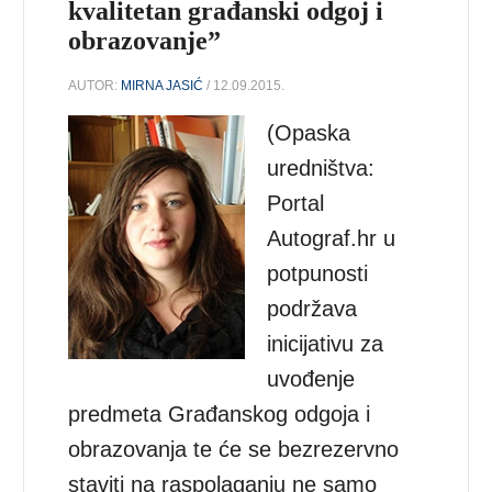
kvalitetan građanski odgoj i
obrazovanje”
AUTOR:
MIRNA JASIĆ
/ 12.09.2015.
(Opaska
uredništva:
Portal
Autograf.hr u
potpunosti
podržava
inicijativu za
uvođenje
predmeta Građanskog odgoja i
obrazovanja te će se bezrezervno
staviti na raspolaganju ne samo