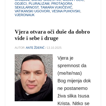
ODJECI
,
PLURALIZAM
,
PROTAGORA
,
SEKULARNOST
,
TAMARA VUKIČEVIĆ
,
VATIKANSKI UGOVORI
,
VESNA PUHOVSKI
,
VJERONAUK
Vjera otvara oči duše da dobro
vide i sebe i druge
AUTOR:
ANTE ŽDERIĆ
/ 13.10.2025.
Vjera je
spremnost da
(me/te/nas)
Bog mijenja dok
ne postanemo
živa slika Isusa
Krista. Nitko se