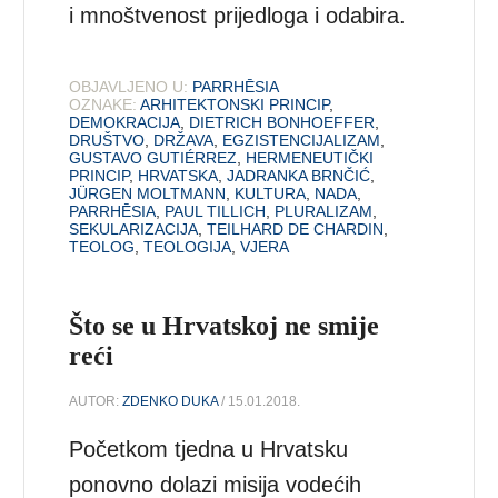
i mnoštvenost prijedloga i odabira.
OBJAVLJENO U:
PARRHĒSIA
OZNAKE:
ARHITEKTONSKI PRINCIP
,
DEMOKRACIJA
,
DIETRICH BONHOEFFER
,
DRUŠTVO
,
DRŽAVA
,
EGZISTENCIJALIZAM
,
GUSTAVO GUTIÉRREZ
,
HERMENEUTIČKI
PRINCIP
,
HRVATSKA
,
JADRANKA BRNČIĆ
,
JÜRGEN MOLTMANN
,
KULTURA
,
NADA
,
PARRHĒSIA
,
PAUL TILLICH
,
PLURALIZAM
,
SEKULARIZACIJA
,
TEILHARD DE CHARDIN
,
TEOLOG
,
TEOLOGIJA
,
VJERA
Što se u Hrvatskoj ne smije
reći
AUTOR:
ZDENKO DUKA
/ 15.01.2018.
Početkom tjedna u Hrvatsku
ponovno dolazi misija vodećih