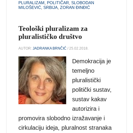
PLURALIZAM
,
POLITIČAR
,
SLOBODAN
MILOŠEVIĆ
,
SRBIJA
,
ZORAN ĐINĐIĆ
Teološki pluralizam za
pluralističko društvo
AUTOR:
JADRANKA BRNČIĆ
/ 25.02.2018.
Demokracija je
temeljno
pluralistički
politički sustav,
sustav kakav
autorizira i
promovira slobodno izražavanje i
cirkulaciju ideja, pluralnost stranaka