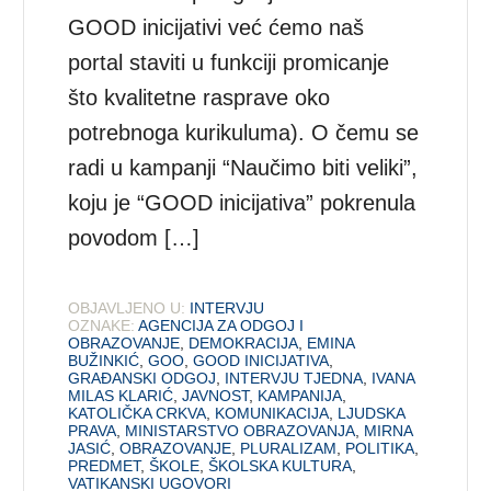
GOOD inicijativi već ćemo naš
portal staviti u funkciji promicanje
što kvalitetne rasprave oko
potrebnoga kurikuluma). O čemu se
radi u kampanji “Naučimo biti veliki”,
koju je “GOOD inicijativa” pokrenula
povodom […]
OBJAVLJENO U:
INTERVJU
OZNAKE:
AGENCIJA ZA ODGOJ I
OBRAZOVANJE
,
DEMOKRACIJA
,
EMINA
BUŽINKIĆ
,
GOO
,
GOOD INICIJATIVA
,
GRAĐANSKI ODGOJ
,
INTERVJU TJEDNA
,
IVANA
MILAS KLARIĆ
,
JAVNOST
,
KAMPANIJA
,
KATOLIČKA CRKVA
,
KOMUNIKACIJA
,
LJUDSKA
PRAVA
,
MINISTARSTVO OBRAZOVANJA
,
MIRNA
JASIĆ
,
OBRAZOVANJE
,
PLURALIZAM
,
POLITIKA
,
PREDMET
,
ŠKOLE
,
ŠKOLSKA KULTURA
,
VATIKANSKI UGOVORI