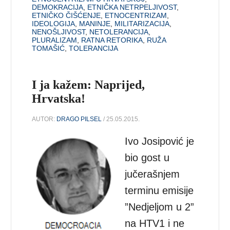
DEMOKRACIJA
,
ETNIČKA NETRPELJIVOST
,
ETNIČKO ČIŠĆENJE
,
ETNOCENTRIZAM
,
IDEOLOGIJA
,
MANINJE
,
MILITARIZACIJA
,
NENOŠLJIVOST
,
NETOLERANCIJA
,
PLURALIZAM
,
RATNA RETORIKA
,
RUŽA
TOMAŠIĆ
,
TOLERANCIJA
I ja kažem: Naprijed,
Hrvatska!
AUTOR:
DRAGO PILSEL
/ 25.05.2015.
Ivo Josipović je
bio gost u
jučerašnjem
terminu emisije
”Nedjeljom u 2”
na HTV1 i ne