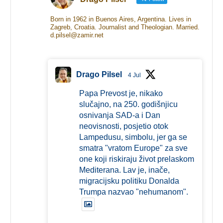
Born in 1962 in Buenos Aires, Argentina. Lives in
Zagreb, Croatia. Journalist and Theologian. Married.
d.pilsel@zamir.net
Drago Pilsel
4 Jul
Papa Prevost je, nikako
slučajno, na 250. godišnjicu
osnivanja SAD-a i Dan
neovisnosti, posjetio otok
Lampedusu, simbolu, jer ga se
smatra "vratom Europe" za sve
one koji riskiraju život prelaskom
Mediterana. Lav je, inače,
migracijsku politiku Donalda
Trumpa nazvao "nehumanom".