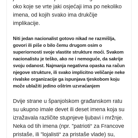
oko koje se vrte jaki osjećaji ima po nekoliko
imena, od kojih svako ima drukčije
implikacije.
Niti jedan nacionalist gotovo nikad ne razmišlja,
govori ili piše o bilo čemu drugom osim o
superiornosti svoje vlastite strukture moći. Svakom
nacionalistu je teško, ako ne i nemoguće, da sakrije
svoju odanost. Najmanja negativna opaska na račun
njegove strukture, ili svako implicitno veličanje neke
rivalske organizacije ga ispunjava tjeskobom koju
može ublažiti jedino oštrim uzvraćanjem
Dvije strane u španjolskom građanskom ratu
su ukupno imale devet ili deset imena koja su
izražavala različite stupnjeve ljubavi i mržnje.
Neka od tih imena (npr. ”patrioti“ za Francove
pristaše, ili ”lojalisti“ za pristaše vlade) su,