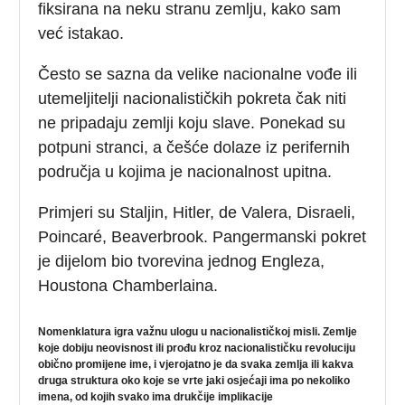
fiksirana na neku stranu zemlju, kako sam
već istakao.
Često se sazna da velike nacionalne vođe ili
utemeljitelji nacionalističkih pokreta čak niti
ne pripadaju zemlji koju slave. Ponekad su
potpuni stranci, a češće dolaze iz perifernih
područja u kojima je nacionalnost upitna.
Primjeri su Staljin, Hitler, de Valera, Disraeli,
Poincaré, Beaverbrook. Pangermanski pokret
je dijelom bio tvorevina jednog Engleza,
Houstona Chamberlaina.
Nomenklatura igra važnu ulogu u nacionalističkoj misli. Zemlje
koje dobiju neovisnost ili prođu kroz nacionalističku revoluciju
obično promijene ime, i vjerojatno je da svaka zemlja ili kakva
druga struktura oko koje se vrte jaki osjećaji ima po nekoliko
imena, od kojih svako ima drukčije implikacije