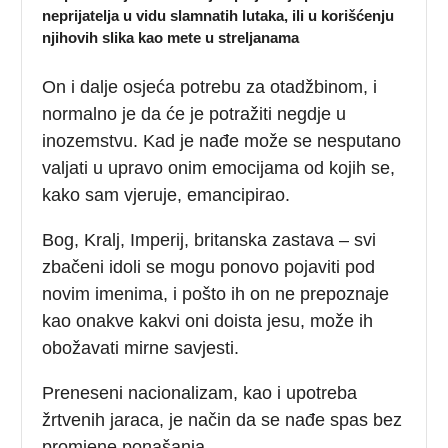
neprijatelja u vidu slamnatih lutaka, ili u korišćenju
njihovih slika kao mete u streljanama
On i dalje osjeća potrebu za otadžbinom, i
normalno je da će je potražiti negdje u
inozemstvu. Kad je nađe može se nesputano
valjati u upravo onim emocijama od kojih se,
kako sam vjeruje, emancipirao.
Bog, Kralj, Imperij, britanska zastava – svi
zbačeni idoli se mogu ponovo pojaviti pod
novim imenima, i pošto ih on ne prepoznaje
kao onakve kakvi oni doista jesu, može ih
obožavati mirne savjesti.
Preneseni nacionalizam, kao i upotreba
žrtvenih jaraca, je način da se nađe spas bez
promjene ponašanja.