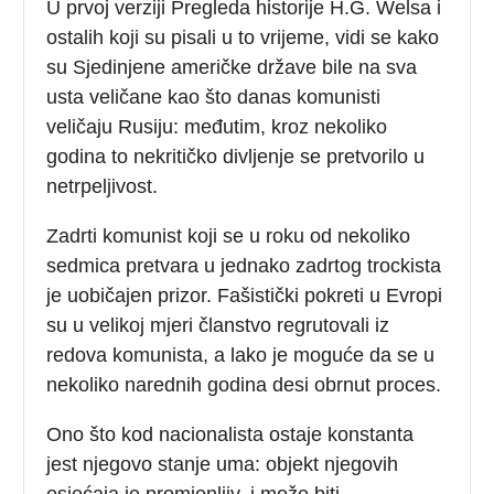
U prvoj verziji Pregleda historije H.G. Welsa i
ostalih koji su pisali u to vrijeme, vidi se kako
su Sjedinjene američke države bile na sva
usta veličane kao što danas komunisti
veličaju Rusiju: međutim, kroz nekoliko
godina to nekritičko divljenje se pretvorilo u
netrpeljivost.
Zadrti komunist koji se u roku od nekoliko
sedmica pretvara u jednako zadrtog trockista
je uobičajen prizor. Fašistički pokreti u Evropi
su u velikoj mjeri članstvo regrutovali iz
redova komunista, a lako je moguće da se u
nekoliko narednih godina desi obrnut proces.
Ono što kod nacionalista ostaje konstanta
jest njegovo stanje uma: objekt njegovih
osjećaja je promjenljiv, i može biti