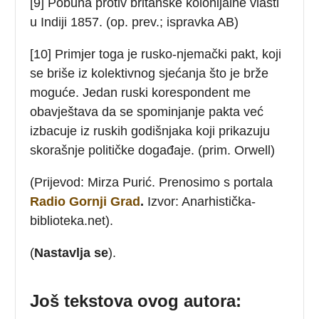
[9] Pobuna protiv britanske kolonijalne vlasti
u Indiji 1857. (op. prev.; ispravka AB)
[10] Primjer toga je rusko-njemački pakt, koji
se briše iz kolektivnog sjećanja što je brže
moguće. Jedan ruski korespondent me
obavještava da se spominjanje pakta već
izbacuje iz ruskih godišnjaka koji prikazuju
skorašnje političke događaje. (prim. Orwell)
(Prijevod: Mirza Purić. Prenosimo s portala
Radio Gornji Grad
.
Izvor: Anarhistička-
biblioteka.net).
(
Nastavlja se
).
Još tekstova ovog autora: