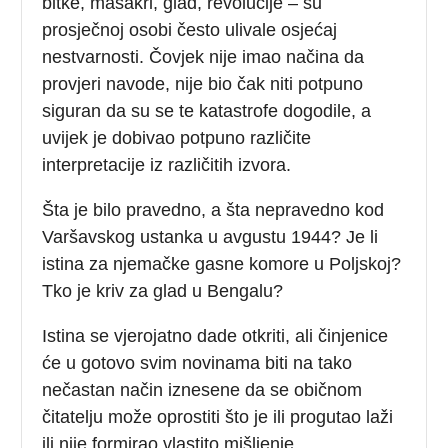
bitke, masakri, glad, revolucije – su
prosječnoj osobi često ulivale osjećaj
nestvarnosti. Čovjek nije imao načina da
provjeri navode, nije bio čak niti potpuno
siguran da su se te katastrofe dogodile, a
uvijek je dobivao potpuno različite
interpretacije iz različitih izvora.
Šta je bilo pravedno, a šta nepravedno kod
Varšavskog ustanka u avgustu 1944? Je li
istina za njemačke gasne komore u Poljskoj?
Tko je kriv za glad u Bengalu?
Istina se vjerojatno dade otkriti, ali činjenice
će u gotovo svim novinama biti na tako
nečastan način iznesene da se običnom
čitatelju može oprostiti što je ili progutao laži
ili nije formirao vlastito mišljenje.