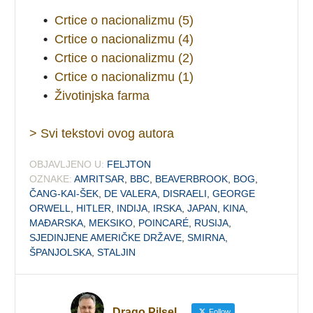
•
Crtice o nacionalizmu (5)
•
Crtice o nacionalizmu (4)
•
Crtice o nacionalizmu (2)
•
Crtice o nacionalizmu (1)
•
Životinjska farma
> Svi tekstovi ovog autora
OBJAVLJENO U:
FELJTON
OZNAKE:
AMRITSAR
,
BBC
,
BEAVERBROOK
,
BOG
,
ČANG-KAI-ŠEK
,
DE VALERA
,
DISRAELI
,
GEORGE
ORWELL
,
HITLER
,
INDIJA
,
IRSKA
,
JAPAN
,
KINA
,
MAĐARSKA
,
MEKSIKO
,
POINCARÉ
,
RUSIJA
,
SJEDINJENE AMERIČKE DRŽAVE
,
SMIRNA
,
ŠPANJOLSKA
,
STALJIN
Drago Pilsel
Follow