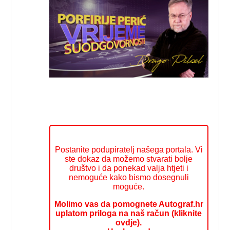
Postanite podupiratelj našega portala. Vi
ste dokaz da možemo stvarati bolje
društvo i da ponekad valja htjeti i
nemoguće kako bismo dosegnuli
moguće.
Molimo vas da pomognete Autograf.hr
uplatom priloga na naš račun (kliknite
ovdje).