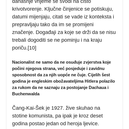
današnje vrijeme se svodi na čisto
krivotvorenje. Ključne činjenice se potiskuju,
datumi mijenjaju, citati se vade iz konteksta i
prepravljaju tako da im se promijeni
značenje. Događaji za koje se drži da se nisu
trebali dogoditi se ne pominju i na kraju
poriču.[10]
Nacionalist ne samo da ne osuđuje zvjerstva koje
počini njegova strana, već posjeduje i zavidnu
sposobnost da za njih uopće ne čuje. Cijelih šest
godina je engleskim obožavateljima Hitlera polazilo
za rukom da ne saznaju za postojanje Dachaua i
Buchenwalda
Čang-Kai-Šek je 1927. žive skuhao na
stotine komunista, pa ipak je kroz deset
godina postao jedan od heroja ljevice.