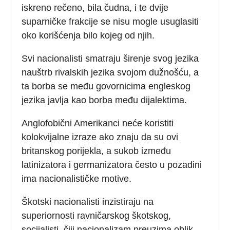
iskreno rečeno, bila čudna, i te dvije
suparničke frakcije se nisu mogle usuglasiti
oko korišćenja bilo kojeg od njih.
Svi nacionalisti smatraju širenje svog jezika
nauštrb rivalskih jezika svojom dužnošću, a
ta borba se među govornicima engleskog
jezika javlja kao borba među dijalektima.
Anglofobični Amerikanci neće koristiti
kolokvijalne izraze ako znaju da su ovi
britanskog porijekla, a sukob između
latinizatora i germanizatora često u pozadini
ima nacionalističke motive.
Škotski nacionalisti inzistiraju na
superiornosti ravničarskog škotskog,
socijalisti, čiji nacionalizam preuzima oblik