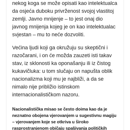
nekog koga se može opisati kao intelektualca
da osjeća duboku privrženost svojoj vlastitoj
zemlji. Javno mnijenje – to jest onaj dio
javnog mnijenja kojeg je on kao intelektualac
svjestan – mu to neće dozvoliti.
Većina ljudi koji ga okružuju su skeptični i
razočarani, i on će možda zauzeti isti takav
stav, iz sklonosti ka oponašanju ili iz čistog
kukavičluka: u tom slučaju on napušta oblik
nacionalizma koji mu je najbliži, a da se
nimalo nije približio istinskom
internacionalističkom nazoru.
Nacionalistička misao se često doima kao da je
neznatno obojena vjerovanjem u sugestivnu magiju
– vjerovanjem koje se otkriva u široko
rasprostranjenom običaju spaljivanja političkih