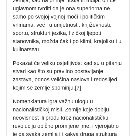
zemlja, kao na primjer Irska ili Indija, on će
uglavnom tvrditi da je ona superiorna ne
samo po svojoj vojnoj moći i političkim
vrlinama, već i u umjetnosti, književnosti,
sportu, strukturi jezika, fizičkoj ljepoti
stanovnika, možda čak i po klimi, krajoliku i u
kulinarstvu.
Pokazat će veliku osjetljivost kad su u pitanju
stvari kao što su pravilno postavljanje
zastava, odnos veličina naslova i redoslijed
kojim se zemlje spominju.[7]
Nomenklatura igra važnu ulogu u
nacionalističkoj misli. Zemlje koje dobiju
neovisnost ili prođu kroz nacionalističku
revoluciju obično promijene ime, i vjerojatno
je da svaka zemlja ili kakva druga struktura