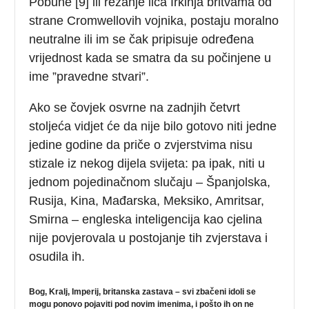
Pobune [9] ili rezanje lica Irkinja britvama od
strane Cromwellovih vojnika, postaju moralno
neutralne ili im se čak pripisuje određena
vrijednost kada se smatra da su počinjene u
ime ”pravedne stvari”.
Ako se čovjek osvrne na zadnjih četvrt
stoljeća vidjet će da nije bilo gotovo niti jedne
jedine godine da priče o zvjerstvima nisu
stizale iz nekog dijela svijeta: pa ipak, niti u
jednom pojedinačnom slučaju – Španjolska,
Rusija, Kina, Mađarska, Meksiko, Amritsar,
Smirna – engleska inteligencija kao cjelina
nije povjerovala u postojanje tih zvjerstava i
osudila ih.
Bog, Kralj, Imperij, britanska zastava – svi zbačeni idoli se
mogu ponovo pojaviti pod novim imenima, i pošto ih on ne