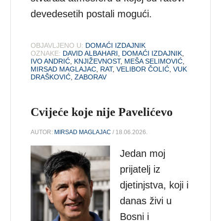
devedesetih postali mogući.
OBJAVLJENO U:
DOMAĆI IZDAJNIK
OZNAKE:
DAVID ALBAHARI
,
DOMAĆI IZDAJNIK
,
IVO ANDRIĆ
,
KNJIŽEVNOST
,
MEŠA SELIMOVIĆ
,
MIRSAD MAGLAJAC
,
RAT
,
VELIBOR ČOLIĆ
,
VUK
DRAŠKOVIĆ
,
ZABORAV
Cvijeće koje nije Pavelićevo
AUTOR:
MIRSAD MAGLAJAC
/ 18.06.2026.
Jedan moj
prijatelj iz
djetinjstva, koji i
danas živi u
Bosni i