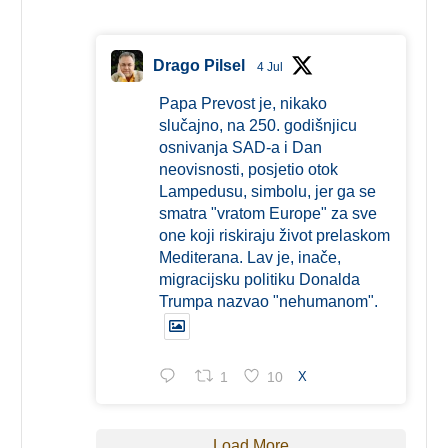
Drago Pilsel
4 Jul
Papa Prevost je, nikako
slučajno, na 250. godišnjicu
osnivanja SAD-a i Dan
neovisnosti, posjetio otok
Lampedusu, simbolu, jer ga se
smatra "vratom Europe" za sve
one koji riskiraju život prelaskom
Mediterana. Lav je, inače,
migracijsku politiku Donalda
Trumpa nazvao "nehumanom".
1
10
X
Load More