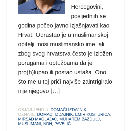
Hercegovini,
posljednjih se
godina počeo javno izjašnjavati kao
Hrvat. Odrastao je u muslimanskoj
obitelji, nosi muslimansko ime, ali
zbog svog hrvatstva često je izložen
porugama i optužbama da je
pro(h)lupao ili postao ustaša. Ono
što me u toj priči najviše zaintrigiralo
nije njegovo […]
OBJAVLJENO U:
DOMAĆI IZDAJNIK
OZNAKE:
DOMAĆI IZDAJNIK
,
EMIR KUSTURICA
,
MIRSAD MAGLAJAC
,
MUHAREM BAZDULJ
,
MUSLIMANI
,
NDH
,
PAVELIĆ