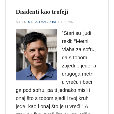
Disidenti kao trofeji
AUTOR:
MIRSAD MAGLAJAC
/ 26.05.2026.
”Stari su ljudi
rekli: ”Metni
Vlaha za sofru,
da s tobom
zajedno jede, a
drugoga metni
u vreću i baci
ga pod sofru, pa ti jednako misli i
onaj što s tobom sjedi i tvoj kruh
jede, kao i onaj što je u vreći!” A