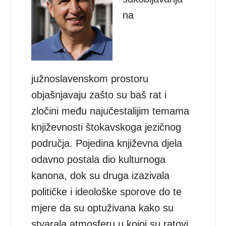
na
južnoslavenskom prostoru
objašnjavaju zašto su baš rat i
zločini među najučestalijim temama
književnosti štokavskoga jezičnog
područja. Pojedina književna djela
odavno postala dio kulturnoga
kanona, dok su druga izazivala
političke i ideološke sporove do te
mjere da su optuživana kako su
stvarala atmosferu u kojoj su ratovi