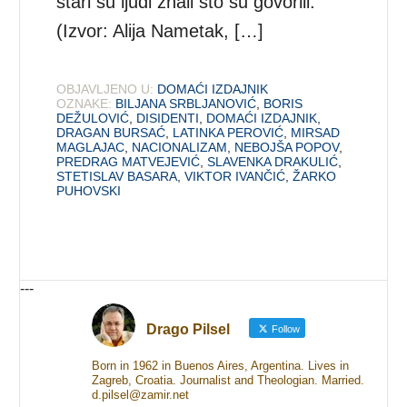
stari su ljudi znali što su govorili.”
(Izvor: Alija Nametak, […]
OBJAVLJENO U:
DOMAĆI IZDAJNIK
OZNAKE:
BILJANA SRBLJANOVIĆ
,
BORIS
DEŽULOVIĆ
,
DISIDENTI
,
DOMAĆI IZDAJNIK
,
DRAGAN BURSAĆ
,
LATINKA PEROVIĆ
,
MIRSAD
MAGLAJAC
,
NACIONALIZAM
,
NEBOJŠA POPOV
,
PREDRAG MATVEJEVIĆ
,
SLAVENKA DRAKULIĆ
,
STETISLAV BASARA
,
VIKTOR IVANČIĆ
,
ŽARKO
PUHOVSKI
---
Drago Pilsel
Follow
Born in 1962 in Buenos Aires, Argentina. Lives in
Zagreb, Croatia. Journalist and Theologian. Married.
d.pilsel@zamir.net