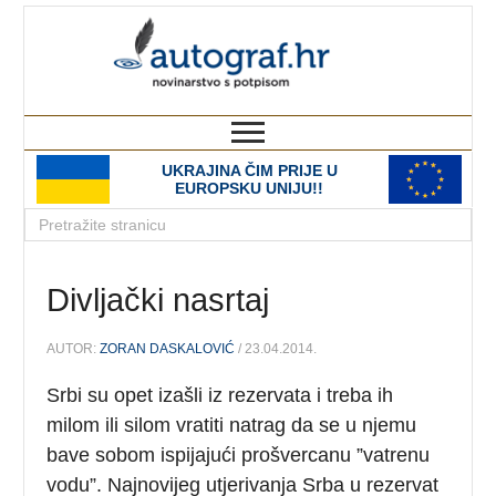
autograf.hr
novinarstvo s potpisom
UKRAJINA ČIM PRIJE U
EUROPSKU UNIJU!!
Divljački nasrtaj
AUTOR:
ZORAN DASKALOVIĆ
/ 23.04.2014.
Srbi su opet izašli iz rezervata i treba ih
milom ili silom vratiti natrag da se u njemu
bave sobom ispijajući prošvercanu ”vatrenu
vodu”. Najnovijeg utjerivanja Srba u rezervat