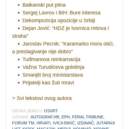
•
Balkanski put plina
•
Sergej Lavrov i BiH: Bure interesa
•
Dekompozicija opozicije u Srbiji
•
Dejan Jović: ''HDZ je tvornica mitova i
straha''
•
Jaroslav Pecnik: ''Karamarko mora otići,
a preslagivanje nije dobro''
•
Tuđmanova reinkarnacija
•
Važna Turudićeva golotinja
•
Smanjiti broj ministarstava
•
Prijatelji kao žuti mravi
> Svi tekstovi ovog autora
OBJAVLJENO U:
OSVRT
OZNAKE:
AUTOGRAF.HR
,
EPH
,
FERAL TRIBUNE
,
FORUM.TM
,
HRVATI
,
IVICA ĐIKIĆ
,
IZDAVAČ
,
JUTARNJI
LIST
,
KIOSK
,
MAGAZIN
,
MEDIJI
,
NOVINAR
,
NOVINE
,