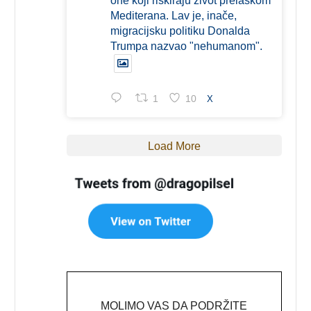
one koji riskiraju život prelaskom
Mediterana. Lav je, inače,
migracijsku politiku Donalda
Trumpa nazvao "nehumanom".
1
10
X
Load More
MOLIMO VAS DA PODRŽITE