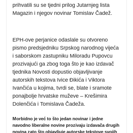
prihvatili su se tjedni prilog Jutarnjeg lista
Magazin i njegov novinar Tomislav Čadež.
EPH-ove perjanice odaslale su otvoreno
pismo predsjedniku Srpskog narodnog vijeća
i saborskom zastupniku Miloradu Pupovcu
prozivajući ga zbog toga što je kao izdavač
tjednika Novosti dopustio objavljivanje
autorskih tekstova Ivice Đikića i Viktora
Ivančića u kojima, tvrdi se, blate i sramote
ponajbolje hrvatske muževe – Krešimira
Dolenčića i Tomislava Čadeža.
Morbidno je već to što jedan novinar i jedne
navodno liberalne novine prozivaju izdavača drugih
novina zato što objavljuje autorske tekstove svojih