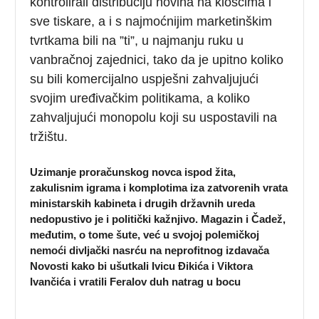
kontrolirali distribuciju novina na kioscima i
sve tiskare, a i s najmoćnijim marketinškim
tvrtkama bili na ”ti”, u najmanju ruku u
vanbračnoj zajednici, tako da je upitno koliko
su bili komercijalno uspješni zahvaljujući
svojim uređivačkim politikama, a koliko
zahvaljujući monopolu koji su uspostavili na
tržištu.
Uzimanje proračunskog novca ispod žita,
zakulisnim igrama i komplotima iza zatvorenih vrata
ministarskih kabineta i drugih državnih ureda
nedopustivo je i politički kažnjivo. Magazin i Čadež,
međutim, o tome šute, već u svojoj polemičkoj
nemoći divljački nasrću na neprofitnog izdavača
Novosti kako bi ušutkali Ivicu Đikića i Viktora
Ivančića i vratili Feralov duh natrag u bocu