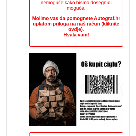
nemoguće kako bismo dosegnuli
moguće.
Molimo vas da pomognete Autograf.hr
uplatom priloga na naš račun (kliknite
ovdje).
Hvala vam!