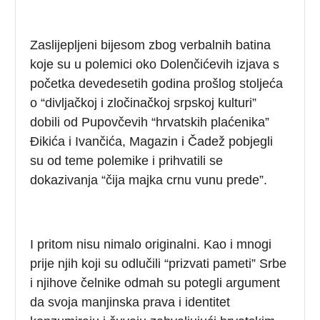
Zaslijepljeni bijesom zbog verbalnih batina
koje su u polemici oko Dolenčićevih izjava s
početka devedesetih godina prošlog stoljeća
o “divljačkoj i zločinačkoj srpskoj kulturi”
dobili od Pupovčevih “hrvatskih plaćenika”
Đikića i Ivančića, Magazin i Čadež pobjegli
su od teme polemike i prihvatili se
dokazivanja “čija majka crnu vunu prede”.
I pritom nisu nimalo originalni. Kao i mnogi
prije njih koji su odlučili “prizvati pameti” Srbe
i njihove čelnike odmah su potegli argument
da svoja manjinska prava i identitet