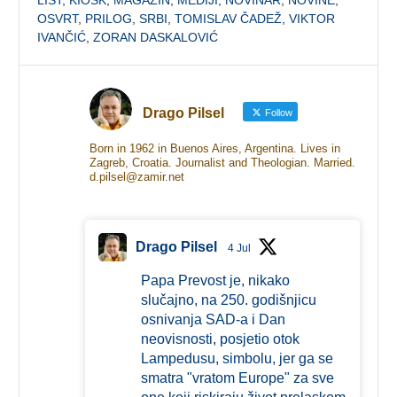
OSVRT
,
PRILOG
,
SRBI
,
TOMISLAV ČADEŽ
,
VIKTOR
IVANČIĆ
,
ZORAN DASKALOVIĆ
Drago Pilsel
Follow
Born in 1962 in Buenos Aires, Argentina. Lives in
Zagreb, Croatia. Journalist and Theologian. Married.
d.pilsel@zamir.net
Drago Pilsel
4 Jul
Papa Prevost je, nikako
slučajno, na 250. godišnjicu
osnivanja SAD-a i Dan
neovisnosti, posjetio otok
Lampedusu, simbolu, jer ga se
smatra "vratom Europe" za sve