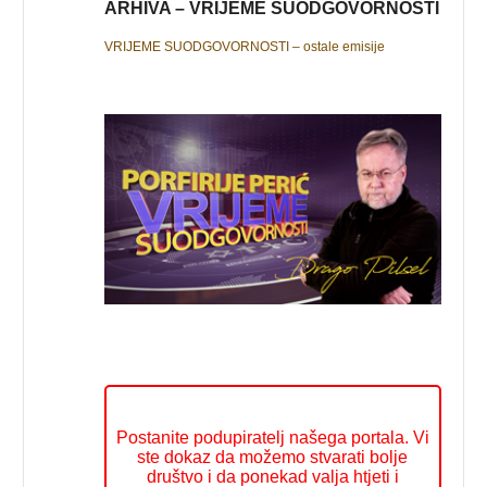
ARHIVA – VRIJEME SUODGOVORNOSTI
VRIJEME SUODGOVORNOSTI – ostale emisije
Postanite podupiratelj našega portala. Vi
ste dokaz da možemo stvarati bolje
društvo i da ponekad valja htjeti i