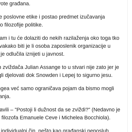
vote građana.
e poslovne etike i postao predmet izučavanja
 filozofije politike.
jam i tu će dolaziti do nekih razilaženja oko toga tko
vakako biti je li osoba zaposlenik organizacije u
e odlučila iznijeti u javnost.
 zviždača Julian Assange to u stvari nije zato jer je
gli djelovati dok Snowden i Lepej to sigurno jesu.
angea već samo ograničava pojam da bismo mogli
anja.
tavili – ”Postoji li dužnost da se zviždi?” (Nedavno je
kih filozofa Emanuele Ceve i Michelea Bocchiola).
individualni čin, nešto kao građanski neposluh,