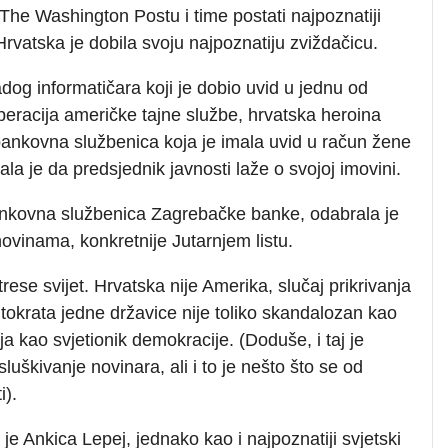
The Washington Postu i time postati najpoznatiji
Hrvatska je dobila svoju najpoznatiju zviždačicu.
dog informatičara koji je dobio uvid u jednu od
peracija američke tajne službe, hrvatska heroina
bankovna službenica koja je imala uvid u račun žene
ala je da predsjednik javnosti laže o svojoj imovini.
ankovna službenica Zagrebačke banke, odabrala je
novinama, konkretnije Jutarnjem listu.
trese svijet. Hrvatska nije Amerika, slučaj prikrivanja
tokrata jedne državice nije toliko skandalozan kao
 kao svjetionik demokracije. (Doduše, i taj je
sluškivanje novinara, ali i to je nešto što se od
i).
 je Ankica Lepej, jednako kao i najpoznatiji svjetski