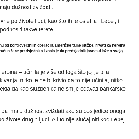
aju dužnost zviždati.
e po živote ljudi, kao što ih je osjetila i Lepej, i
podnositi takve terete.
dnu od kontroverznijih operacija američke tajne službe, hrvatska heroina
ačun žene predsjednika i znala je da predsjednik javnosti laže o svojoj
roina – učinila je više od toga što joj je bila
vanja, nitko je ne bi krivio da to nije učinila, nitko
 rekla da kao službenica ne smije odavati bankarske
da imaju dužnost zviždati ako su posljedice onoga
o živote drugih ljudi. Ali to nije slučaj niti kod Lepej