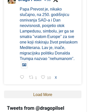
4 Jul
Papa Prevost je, nikako
slučajno, na 250. godišnjicu
osnivanja SAD-a i Dan
neovisnosti, posjetio otok
Lampedusu, simbolu, jer ga se
smatra "vratom Europe" za sve
one koji riskiraju život prelaskom
Mediterana. Lav je, inače,
migracijsku politiku Donalda
Trumpa nazvao "nehumanom".
1
10
X
Load More