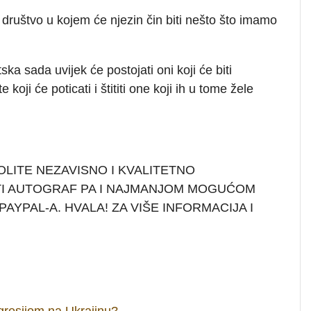
 društvo u kojem će njezin čin biti nešto što imamo
ka sada uvijek će postojati oni koji će biti
koji će poticati i štititi one koji ih u tome žele
OLITE NEZAVISNO I KVALITETNO
TI AUTOGRAF PA I NAJMANJOM MOGUĆOM
AYPAL-A. HVALA! ZA VIŠE INFORMACIJA I
agresijom na Ukrajinu?