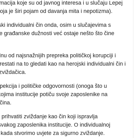
rmacija koje su od javnog interesa i u slučaju Lepej
koja je širi pojam od davanja mita i nepotizma).
ki individualni čin onda, osim u slučajevima s
e građanske dužnosti već ostaje nešto što čine
 od najsnažnijih prepreka političkoj korupciji i
tati na to gledati kao na herojski individualni čin i
 zviždačica.
pekcija i političke odgovornosti (onoga što u
kojima institucije potiču svoje zaposlenike na
čina.
rihvatiti zviždanje kao čin koji ispravlja
svakog zaposlenika institucije. O individualnoj
kada stvorimo uvjete za sigurno zviždanje.