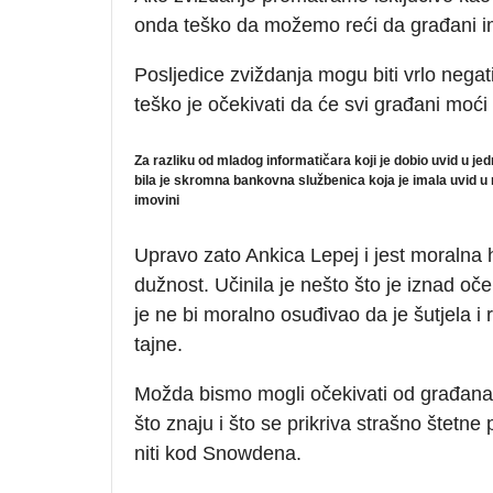
onda teško da možemo reći da građani im
Posljedice zviždanja mogu biti vrlo negativn
teško je očekivati da će svi građani moći 
Za razliku od mladog informatičara koji je dobio uvid u je
bila je skromna bankovna službenica koja je imala uvid u r
imovini
Upravo zato Ankica Lepej i jest moralna he
dužnost. Učinila je nešto što je iznad očeki
je ne bi moralno osuđivao da je šutjela i
tajne.
Možda bismo mogli očekivati od građana 
što znaju i što se prikriva strašno štetne p
niti kod Snowdena.