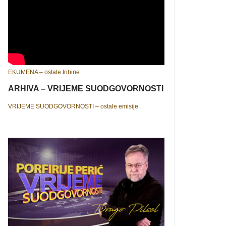
EKUMENA – ostale tribine
ARHIVA – VRIJEME SUODGOVORNOSTI
VRIJEME SUODGOVORNOSTI – ostale emisije