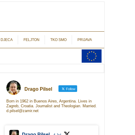
autograf.hr
novinarstvo s potpisom
 DJECA
FELJTON
TKO SMO
PRIJAVA
Drago Pilsel
Follow
Born in 1962 in Buenos Aires, Argentina. Lives in
Zagreb, Croatia. Journalist and Theologian. Married.
d.pilsel@zamir.net
Drago Pilsel