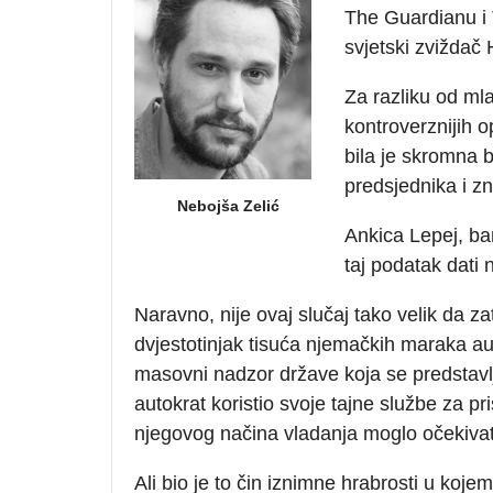
The Guardianu i 
svjetski zviždač 
Za razliku od mla
kontroverznijih o
bila je skromna 
predsjednika i zn
Nebojša Zelić
Ankica Lepej, b
taj podatak dati 
Naravno, nije ovaj slučaj tako velik da za
dvjestotinjak tisuća njemačkih maraka au
masovni nadzor države koja se predstavlja
autokrat koristio svoje tajne službe za pri
njegovog načina vladanja moglo očekivat
Ali bio je to čin iznimne hrabrosti u kojem