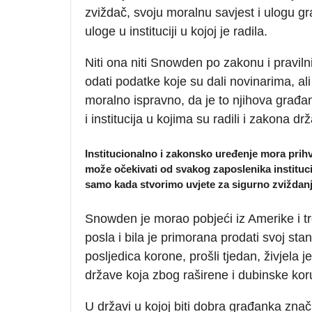
zviždač, svoju moralnu savjest i ulogu gr
uloge u instituciji u kojoj je radila.
Niti ona niti Snowden po zakonu i praviln
odati podatke koje su dali novinarima, ali
moralno ispravno, da je to njihova građ
i institucija u kojima su radili i zakona dr
Institucionalno i zakonsko uređenje mora prihvat
može očekivati od svakog zaposlenika instituci
samo kada stvorimo uvjete za sigurno zviždan
Snowden je morao pobjeći iz Amerike i tre
posla i bila je primorana prodati svoj stan
posljedica korone, prošli tjedan, živjela
države koja zbog raširene i dubinske koru
U državi u kojoj biti dobra građanka znači 