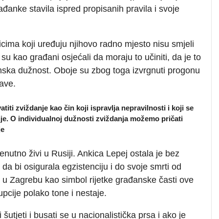
ađanke stavila ispred propisanih pravila i svoje
icima koji uređuju njihovo radno mjesto nisu smjeli
 su kao građani osjećali da moraju to učiniti, da je to
anska dužnost. Oboje su zbog toga izvrgnuti progonu
žave.
iti zviždanje kao čin koji ispravlja nepravilnosti i koji se
je. O individualnoj dužnosti zviždanja možemo pričati
je
nutno živi u Rusiji. Ankica Lepej ostala je bez
 da bi osigurala egzistenciju i do svoje smrti od
 je u Zagrebu kao simbol rijetke građanske časti ove
pcije polako tone i nestaje.
šutjeti i busati se u nacionalistička prsa i ako je