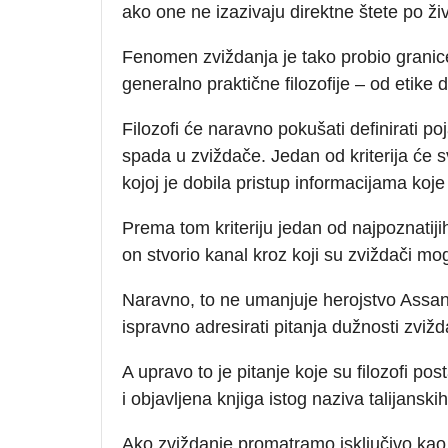
ako one ne izazivaju direktne štete po ži
Fenomen zviždanja je tako probio granic
generalno praktične filozofije – od etike do
Filozofi će naravno pokušati definirati po
spada u zviždače. Jedan od kriterija će s
kojoj je dobila pristup informacijama koje j
Prema tom kriteriju jedan od najpoznatijih
on stvorio kanal kroz koji su zviždači mo
Naravno, to ne umanjuje herojstvo Ass
ispravno adresirati pitanja dužnosti zvižd
A upravo to je pitanje koje su filozofi pos
i objavljena knjiga istog naziva talijans
Ako zviždanje promatramo isključivo kao 