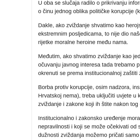
U oba se slučaja radilo o prikrivanju info
o činu jednog oblika političke korupcije (
Dakle, ako zviždanje shvatimo kao herojs
ekstremnim posljedicama, to nije dio naš
rijetke moralne heroine među nama.
Međutim, ako shvatimo zviždanje kao jednu
očuvanju javnog interesa tada trebamo pres
okrenuti se prema institucionalnoj zaštiti
Borba protiv korupcije, osim nadzora, ins
Hrvatskoj nema), treba uključiti uvjete u 
zviždanje i zakone koji ih štite nakon tog 
Institucionalno i zakonsko uređenje mora p
nepravilnosti i koji se može očekivati od 
dužnosti zviždanja možemo pričati samo 