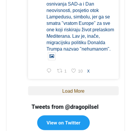
osnivanja SAD-a i Dan
neovisnosti, posjetio otok
Lampedusu, simbolu, jer ga se
smatra "vratom Europe" za sve
one koji riskiraju život prelaskom
Mediterana. Lav je, inače,
migracijsku politiku Donalda
Trumpa nazvao "nehumanom".
1
10
X
Load More