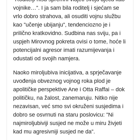
vojnike…”. I ja sam bila roditelj i sjećam se
vrlo dobro strahova, ali osuditi vojnu službu
kao ”učenje ubijanju”, tendenciozno je i
prilično kratkovidno. Sudbina nas sviju, pa i
uspjeh Mirovnog pokreta ovisi o tome, hoće li
potencijalni agresor imati razumijevanja i
odustati od svojih namjera.
Naoko miroljubiva inicijativa, a sprječavanje
uvođenja obveznog vojnog roka plod je
apolitičke perspektive Ane i Otta Raffai – dok
političku, na žalost, zanemaruju. Nitko nije
nezavisan, već smo svi okruženi susjedima i
dobro se osvrnuti na staru poslovicu: ”Ni
najmiroljubiviji susjed ne može u miru živjeti
kad mu agresivniji susjed ne da”.