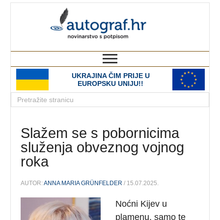
autograf.hr
novinarstvo s potpisom
UKRAJINA ČIM PRIJE U
EUROPSKU UNIJU!!
Slažem se s pobornicima
služenja obveznog vojnog
roka
AUTOR:
ANNA MARIA GRÜNFELDER
/ 15.07.2025.
Noćni Kijev u
plamenu, samo te