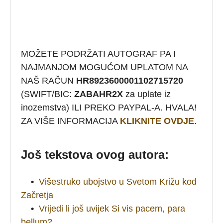
MOŽETE PODRŽATI AUTOGRAF PA I
NAJMANJOM MOGUĆOM UPLATOM NA
NAŠ RAČUN
HR8923600001102715720
(SWIFT/BIC:
ZABAHR2X
za uplate iz
inozemstva) ILI PREKO PAYPAL-A. HVALA!
ZA VIŠE INFORMACIJA
KLIKNITE OVDJE
.
Još tekstova ovog autora:
•
Višestruko ubojstvo u Svetom Križu kod
Začretja
•
Vrijedi li još uvijek Si vis pacem, para
bellum?