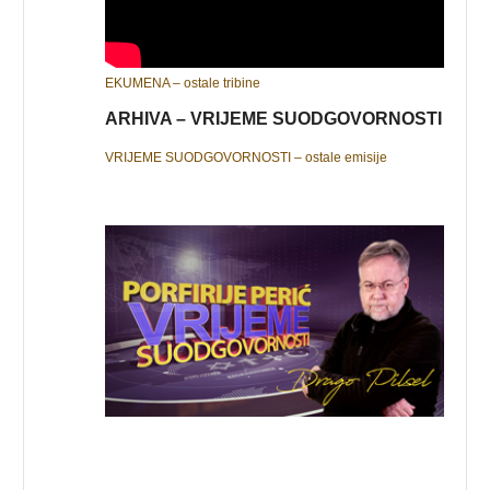
EKUMENA – ostale tribine
ARHIVA – VRIJEME SUODGOVORNOSTI
VRIJEME SUODGOVORNOSTI – ostale emisije