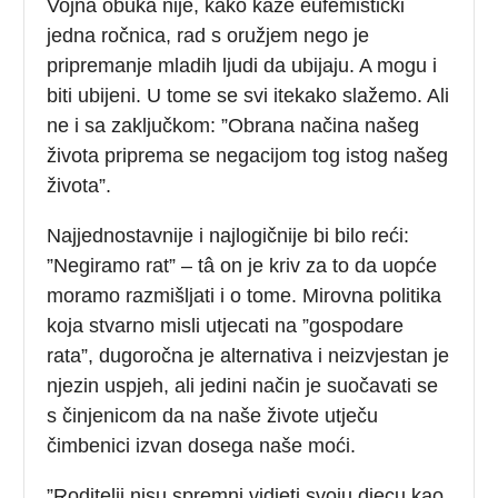
Vojna obuka nije, kako kaže eufemistički
jedna ročnica, rad s oružjem nego je
pripremanje mladih ljudi da ubijaju. A mogu i
biti ubijeni. U tome se svi itekako slažemo. Ali
ne i sa zaključkom: ”Obrana načina našeg
života priprema se negacijom tog istog našeg
života”.
Najjednostavnije i najlogičnije bi bilo reći:
”Negiramo rat” – tâ on je kriv za to da uopće
moramo razmišljati i o tome. Mirovna politika
koja stvarno misli utjecati na ”gospodare
rata”, dugoročna je alternativa i neizvjestan je
njezin uspjeh, ali jedini način je suočavati se
s činjenicom da na naše živote utječu
čimbenici izvan dosega naše moći.
”Roditelji nisu spremni vidjeti svoju djecu kao