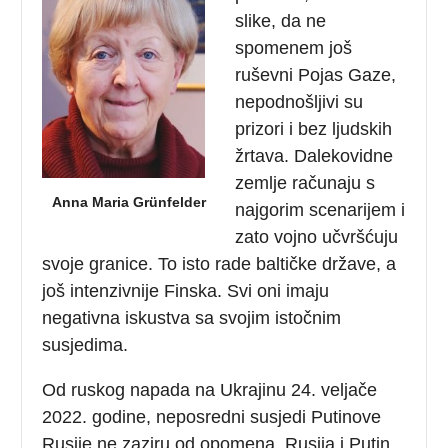
slike, da ne
spomenem još
ruševni Pojas Gaze,
nepodnošljivi su
prizori i bez ljudskih
žrtava. Dalekovidne
zemlje računaju s
Anna Maria Grünfelder
najgorim scenarijem i
zato vojno učvršćuju
svoje granice. To isto rade baltičke države, a
još intenzivnije Finska. Svi oni imaju
negativna iskustva sa svojim istočnim
susjedima.
Od ruskog napada na Ukrajinu 24. veljače
2022. godine, neposredni susjedi Putinove
Rusije ne zaziru od opomena. Rusija i Putin