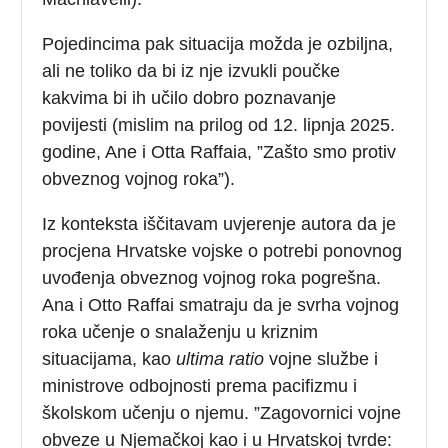
Pojedincima pak situacija možda je ozbiljna,
ali ne toliko da bi iz nje izvukli poučke
kakvima bi ih učilo dobro poznavanje
povijesti (mislim na prilog od 12. lipnja 2025.
godine, Ane i Otta Raffaia, ”Zašto smo protiv
obveznog vojnog roka”).
Iz konteksta iščitavam uvjerenje autora da je
procjena Hrvatske vojske o potrebi ponovnog
uvođenja obveznog vojnog roka pogrešna.
Ana i Otto Raffai smatraju da je svrha vojnog
roka učenje o snalaženju u kriznim
situacijama, kao
ultima ratio
vojne službe i
ministrove odbojnosti prema pacifizmu i
školskom učenju o njemu. ”Zagovornici vojne
obveze u Njemačkoj kao i u Hrvatskoj tvrde: