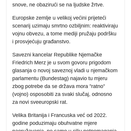
snove, ne obazirući se na ljudske žrtve.
Europske zemlje u velikoj većini prijeteći
scenarij uzimaju smrtno ozbiljnim: reaktiviraju
vojnu obvezu, a tome mediji pružaju podršku
i prosvjećuju građanstvo.
Savezni kancelar Republike Njemačke
Friedrich Merz je u svom govoru prigodom
glasanja o novoj saveznoj vladi u njemačkom
parlamentu (Bundestag) najavio tu mjeru
zbog potrebe da se država mora ”ratno”
(vojno) osposobiti za svaki slučaj, odnosno
za novi sveeuropski rat.
Velika Britanija i Francuska već od 2022.
godine poduzimaju obuhvatne mjere
naoružavanja, ne samo u cilju potpomaganja