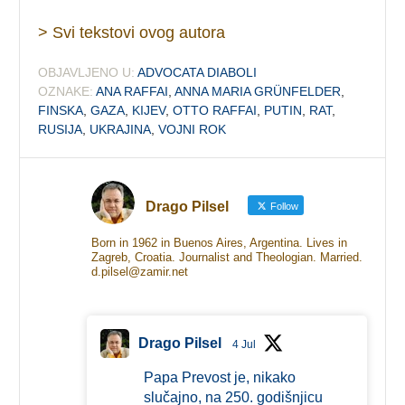
> Svi tekstovi ovog autora
OBJAVLJENO U:
ADVOCATA DIABOLI
OZNAKE:
ANA RAFFAI
,
ANNA MARIA GRÜNFELDER
,
FINSKA
,
GAZA
,
KIJEV
,
OTTO RAFFAI
,
PUTIN
,
RAT
,
RUSIJA
,
UKRAJINA
,
VOJNI ROK
Drago Pilsel
Follow
Born in 1962 in Buenos Aires, Argentina. Lives in
Zagreb, Croatia. Journalist and Theologian. Married.
d.pilsel@zamir.net
Drago Pilsel
4 Jul
Papa Prevost je, nikako
slučajno, na 250. godišnjicu