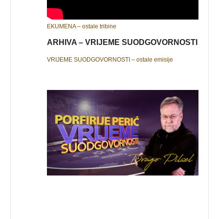
EKUMENA – ostale tribine
ARHIVA – VRIJEME SUODGOVORNOSTI
VRIJEME SUODGOVORNOSTI – ostale emisije