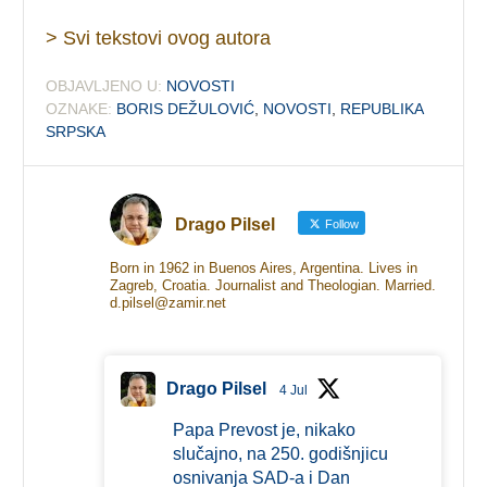
> Svi tekstovi ovog autora
OBJAVLJENO U:
NOVOSTI
OZNAKE:
BORIS DEŽULOVIĆ
,
NOVOSTI
,
REPUBLIKA
SRPSKA
Drago Pilsel
Follow
Born in 1962 in Buenos Aires, Argentina. Lives in
Zagreb, Croatia. Journalist and Theologian. Married.
d.pilsel@zamir.net
Drago Pilsel
4 Jul
Papa Prevost je, nikako
slučajno, na 250. godišnjicu
osnivanja SAD-a i Dan