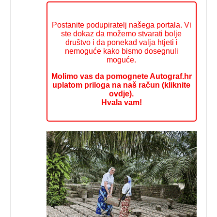
Postanite podupiratelj našega portala. Vi
ste dokaz da možemo stvarati bolje
društvo i da ponekad valja htjeti i
nemoguće kako bismo dosegnuli
moguće.
Molimo vas da pomognete Autograf.hr
uplatom priloga na naš račun (kliknite
ovdje).
Hvala vam!