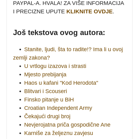
PAYPAL-A. HVALA! ZA VIŠE INFORMACIJA
I PRECIZNE UPUTE
KLIKNITE OVDJE
.
Još tekstova ovog autora:
•
Stanite, ljudi, šta to radite!? Ima li u ovoj
zemlji zakona?
•
U vrtlogu izazova i strasti
•
Mjesto prebijanja
•
Haos u kafani "Kod Herodota"
•
Blitvari i Scouseri
•
Finsko pitanje u BiH
•
Croatian Independent Army
•
Čekajući drugi broj
•
Nevjerojatna priča gospodične Ane
•
Karniše za željeznu zavjesu