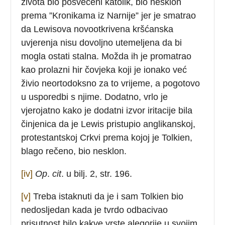
života bio posvećeni katolik, bio nesklon
prema ”Kronikama iz Narnije” jer je smatrao
da Lewisova novootkrivena kršćanska
uvjerenja nisu dovoljno utemeljena da bi
mogla ostati stalna. Možda ih je promatrao
kao prolazni hir čovjeka koji je ionako već
živio neortodoksno za to vrijeme, a pogotovo
u usporedbi s njime. Dodatno, vrlo je
vjerojatno kako je dodatni izvor iritacije bila
činjenica da je Lewis pristupio anglikanskoj,
protestantskoj Crkvi prema kojoj je Tolkien,
blago rečeno, bio nesklon.
[iv]
Op
.
cit
. u bilj. 2, str. 196.
[v]
Treba istaknuti da je i sam Tolkien bio
nedosljedan kada je tvrdo odbacivao
prisutnost bilo kakve vrste alegorije u svojim