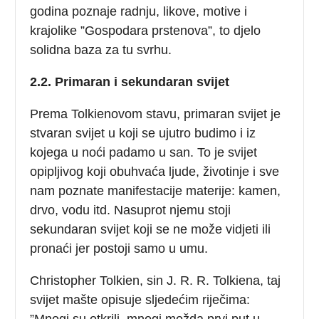
godina poznaje radnju, likove, motive i
krajolike ”Gospodara prstenova”, to djelo
solidna baza za tu svrhu.
2.2. Primaran i sekundaran svijet
Prema Tolkienovom stavu, primaran svijet je
stvaran svijet u koji se ujutro budimo i iz
kojega u noći padamo u san. To je svijet
opipljivog koji obuhvaća ljude, životinje i sve
nam poznate manifestacije materije: kamen,
drvo, vodu itd. Nasuprot njemu stoji
sekundaran svijet koji se ne može vidjeti ili
pronaći jer postoji samo u umu.
Christopher Tolkien, sin J. R. R. Tolkiena, taj
svijet mašte opisuje sljedećim riječima:
”Mnogi su otkrili, mnogi možda prvi put u