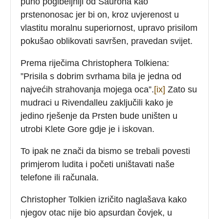
puno pogibeljniji od Saurona kao
prstenonosac jer bi on, kroz uvjerenost u
vlastitu moralnu superiornost, upravo prisilom
pokušao oblikovati savršen, pravedan svijet.
Prema riječima Christophera Tolkiena:
”Prisila s dobrim svrhama bila je jedna od
najvećih strahovanja mojega oca”.
[ix]
Zato su
mudraci u Rivendalleu zaključili kako je
jedino rješenje da Prsten bude uništen u
utrobi Klete Gore gdje je i iskovan.
To ipak ne znači da bismo se trebali povesti
primjerom ludita i početi uništavati naše
telefone ili računala.
Christopher Tolkien izričito naglašava kako
njegov otac nije bio apsurdan čovjek, u