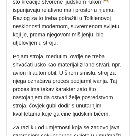
što kreacije stvorene ljudskom rukom
ispunjavaju relativno mali prostor u njemu.
Razlog za to treba potražiti u Tolkienovoj
nesklonosti modernom, suvremenom svijetu
koji je, prema njegovom mišljenju, bio
utjelovljen u stroju.
Pojam stroja, međutim, ovdje ne treba
shvaćati usko kao materijalizirane stvari, npr.
avion ili automobil. U širem smislu, stroj za
njega označava proces podjarmljivanja. Taj
proces ima takav karakter zato što
nastojanjem da ostvari želje posredstvom
stroja, čovjek gubi dodir s unutarnjim
kvalitetama koje ga čine ljudskim bićem.
Za razliku od umjetnosti koja se zadovoljava
stvaranjem sekundarnog svijeta u umu/mašti,