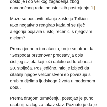
došlo je i do velikog zagađenja zbog
danonoćnog rada industrijskih postrojenja.
[ii]
Može se postaviti pitanje zašto je Tolkien
tako negativno reagirao kada bi se riječ
alegorija pojavila u istoj rečenici s njegovim
djelom?
Prema jednom tumačenju, on je smatrao da
”Gospodar prstenova” predstavlja opis
čistijeg svijeta koji leži daleko od turobnosti
20. stoljeća. Posljedično, htio je izbjeći da
čitatelji njegov veličanstveni ep povezuju s
grubim djelima ljudskoga života u modernom
dobu.
Prema drugom tumačenju, postojao je puno
osobniji razlog za takav stav. Poznato je da je