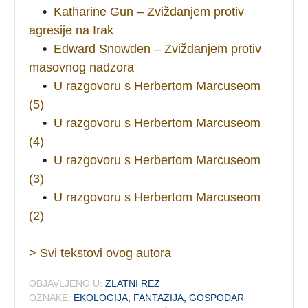
•
Katharine Gun – Zviždanjem protiv
agresije na Irak
•
Edward Snowden – Zviždanjem protiv
masovnog nadzora
•
U razgovoru s Herbertom Marcuseom
(5)
•
U razgovoru s Herbertom Marcuseom
(4)
•
U razgovoru s Herbertom Marcuseom
(3)
•
U razgovoru s Herbertom Marcuseom
(2)
> Svi tekstovi ovog autora
OBJAVLJENO U:
ZLATNI REZ
OZNAKE:
EKOLOGIJA
,
FANTAZIJA
,
GOSPODAR