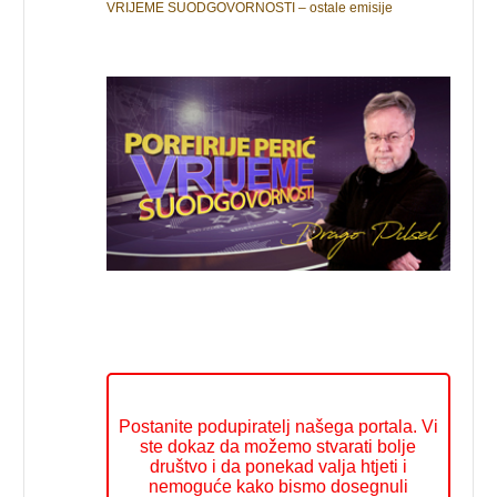
VRIJEME SUODGOVORNOSTI – ostale emisije
Postanite podupiratelj našega portala. Vi
ste dokaz da možemo stvarati bolje
društvo i da ponekad valja htjeti i
nemoguće kako bismo dosegnuli