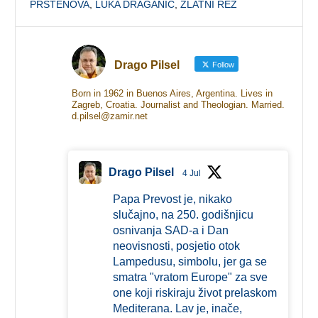
PRSTENOVA
,
LUKA DRAGANIĆ
,
ZLATNI REZ
Drago Pilsel
Follow
Born in 1962 in Buenos Aires, Argentina. Lives in
Zagreb, Croatia. Journalist and Theologian. Married.
d.pilsel@zamir.net
Drago Pilsel
4 Jul
Papa Prevost je, nikako
slučajno, na 250. godišnjicu
osnivanja SAD-a i Dan
neovisnosti, posjetio otok
Lampedusu, simbolu, jer ga se
smatra "vratom Europe" za sve
one koji riskiraju život prelaskom
Mediterana. Lav je, inače,