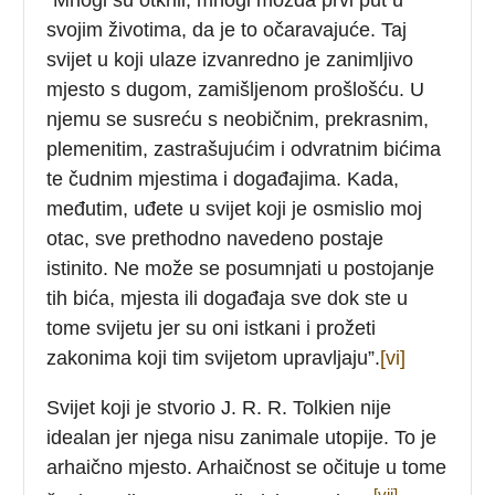
svojim životima, da je to očaravajuće. Taj
svijet u koji ulaze izvanredno je zanimljivo
mjesto s dugom, zamišljenom prošlošću. U
njemu se susreću s neobičnim, prekrasnim,
plemenitim, zastrašujućim i odvratnim bićima
te čudnim mjestima i događajima. Kada,
međutim, uđete u svijet koji je osmislio moj
otac, sve prethodno navedeno postaje
istinito. Ne može se posumnjati u postojanje
tih bića, mjesta ili događaja sve dok ste u
tome svijetu jer su oni istkani i prožeti
zakonima koji tim svijetom upravljaju”.
[vi]
Svijet koji je stvorio J. R. R. Tolkien nije
idealan jer njega nisu zanimale utopije. To je
arhaično mjesto. Arhaičnost se očituje u tome
[vii]