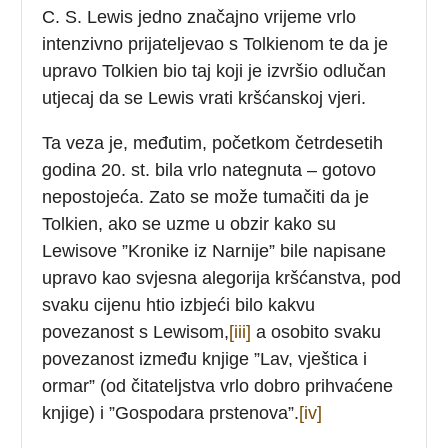
C. S. Lewis jedno značajno vrijeme vrlo
intenzivno prijateljevao s Tolkienom te da je
upravo Tolkien bio taj koji je izvršio odlučan
utjecaj da se Lewis vrati kršćanskoj vjeri.
Ta veza je, međutim, početkom četrdesetih
godina 20. st. bila vrlo nategnuta – gotovo
nepostojeća. Zato se može tumačiti da je
Tolkien, ako se uzme u obzir kako su
Lewisove ”Kronike iz Narnije” bile napisane
upravo kao svjesna alegorija kršćanstva, pod
svaku cijenu htio izbjeći bilo kakvu
povezanost s Lewisom,
[iii]
a osobito svaku
povezanost između knjige ”Lav, vještica i
ormar” (od čitateljstva vrlo dobro prihvaćene
knjige) i ”Gospodara prstenova”.
[iv]