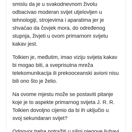
smislu da je u svakodnevnom životu
odbacivao moderan svijet utjelovljen u
tehnologiji, strojevima i aparatima jer je
shvaćao da čovjek mora, do određenog
stupnja, živjeti u ovom primarnom svijetu
kakav jest.
Tolkien je, međutim, imao viziju svijeta kakav
bi mogao biti, a sveprisutna mreža
telekomunikacija ili prekooceanski avioni nisu
bili ono što je želio.
Na ovome mjestu može se postaviti pitanje
koje je to aspekte primarnog svijeta J. R. R.
Tolkien dovoljno cijenio da bi ih uključio u
svoj sekundaran svijet?
Odgovor treba potražiti u silini njegove ljubavi