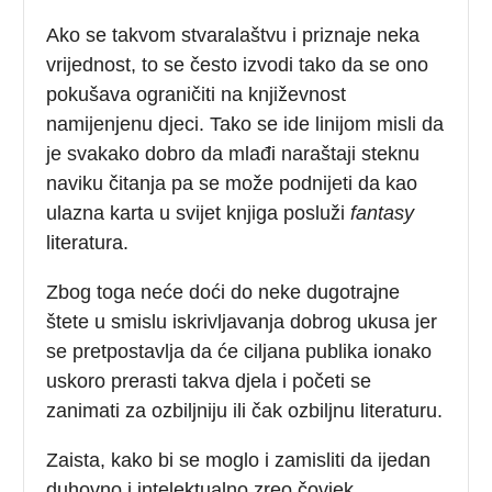
Ako se takvom stvaralaštvu i priznaje neka
vrijednost, to se često izvodi tako da se ono
pokušava ograničiti na književnost
namijenjenu djeci. Tako se ide linijom misli da
je svakako dobro da mlađi naraštaji steknu
naviku čitanja pa se može podnijeti da kao
ulazna karta u svijet knjiga posluži
fantasy
literatura.
Zbog toga neće doći do neke dugotrajne
štete u smislu iskrivljavanja dobrog ukusa jer
se pretpostavlja da će ciljana publika ionako
uskoro prerasti takva djela i početi se
zanimati za ozbiljniju ili čak ozbiljnu literaturu.
Zaista, kako bi se moglo i zamisliti da ijedan
duhovno i intelektualno zreo čovjek