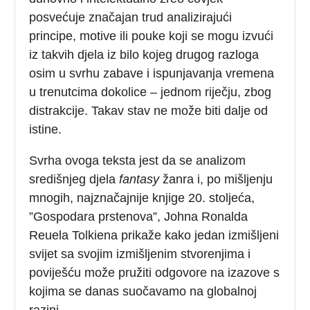
posvećuje značajan trud analizirajući
principe, motive ili pouke koji se mogu izvući
iz takvih djela iz bilo kojeg drugog razloga
osim u svrhu zabave i ispunjavanja vremena
u trenutcima dokolice – jednom riječju, zbog
distrakcije. Takav stav ne može biti dalje od
istine.
Svrha ovoga teksta jest da se analizom
središnjeg djela
fantasy
žanra i, po mišljenju
mnogih, najznačajnije knjige 20. stoljeća,
”Gospodara prstenova”, Johna Ronalda
Reuela Tolkiena prikaže kako jedan izmišljeni
svijet sa svojim izmišljenim stvorenjima i
poviješću može pružiti odgovore na izazove s
kojima se danas suočavamo na globalnoj
razini.