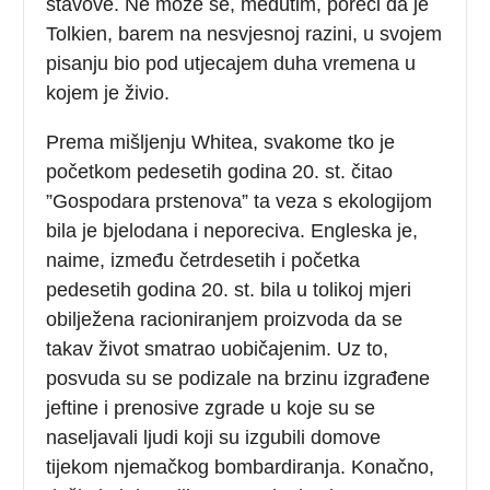
stavove. Ne može se, međutim, poreći da je
Tolkien, barem na nesvjesnoj razini, u svojem
pisanju bio pod utjecajem duha vremena u
kojem je živio.
Prema mišljenju Whitea, svakome tko je
početkom pedesetih godina 20. st. čitao
”Gospodara prstenova” ta veza s ekologijom
bila je bjelodana i neporeciva. Engleska je,
naime, između četrdesetih i početka
pedesetih godina 20. st. bila u tolikoj mjeri
obilježena racioniranjem proizvoda da se
takav život smatrao uobičajenim. Uz to,
posvuda su se podizale na brzinu izgrađene
jeftine i prenosive zgrade u koje su se
naseljavali ljudi koji su izgubili domove
tijekom njemačkog bombardiranja. Konačno,