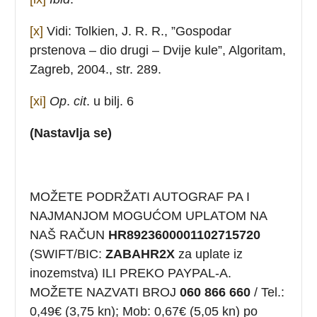
[x]
Vidi: Tolkien, J. R. R., ”Gospodar
prstenova – dio drugi – Dvije kule”, Algoritam,
Zagreb, 2004., str. 289.
[xi]
Op
.
cit
. u bilj. 6
(Nastavlja se)
MOŽETE PODRŽATI AUTOGRAF PA I
NAJMANJOM MOGUĆOM UPLATOM NA
NAŠ RAČUN
HR8923600001102715720
(SWIFT/BIC:
ZABAHR2X
za uplate iz
inozemstva) ILI PREKO PAYPAL-A.
MOŽETE NAZVATI BROJ
060 866 660
/ Tel.:
0,49€ (3,75 kn); Mob: 0,67€ (5,05 kn) po