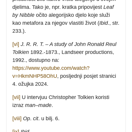
djelima. Tako je, npr. kratka pripovijest
Leaf
by
Nibble
očito alegorijsko djelo koje služi
kao metafora za njegov vlastiti život (
Ibid
., str.
233.).
[vi]
J. R. R. T. –
A study of John Ronald Reul
Tolkien
1892.-1873., Landseer productions,
1992., dostupno na:
https://www.youtube.com/watch?
v=HkmNHP58OhU
, posljednji posjet stranici
4. ožujka 2024.
[vii]
U intervjuu Christopher Tolkien koristi
izraz
man
–
made
.
[viii]
Op
.
cit
. u bilj. 6.
[ix]
Ibid
.