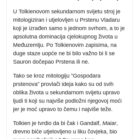
U Tolkienovom sekundarnom svijetu stroj je
mitologiziran i utjelovljen u Prstenu Vladaru
koji je izrađen samo s jednom svrhom, a to je
apsolutna dominacija cjelokupnog života u
Međuzemlju. Po Tolkienovim zapisima, na
duge staze uopće ne bi bilo važno bi li se
Sauron dočepao Prstena ili ne.
Tako se kroz mitologiju ”Gospodara
prstenova” provlači ideja kako su od svih
oblika života u sekundarnom svijetu upravo
ljudi ti koji su najviše podložni njegovoj moći
jer je moć upravo to čemu i najviše teže.
Tolkien je tvrdio da bi čak i Gandalf,
Maiar
,
drevno biće utjelovljeno u liku čovjeka, bio