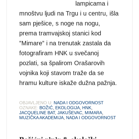
lampicama i
mnoštvu ljudi na Trgu i u centru, išla
sam pješice, s noge na nogu,
prema tramvajskoj stanici kod
”Mimare” i na trenutak zastala da
fotografiram HNK u svečanoj
pozlati, sa špalirom Orašarovih
vojnika koji stavom traže da se
hramu kulture iskaže dužna pažnja.
OBJAVLJENO U:
NADA I ODGOVORNOST
OZNAKE:
BOŽIĆ
,
EKOLOGIJA
,
HNK
,
JACQUELINE BAT
,
JAKUŠEVAC
,
MIMARA
,
MUZIČKA AKADEMIJA
,
NADA I ODGOVORNOST