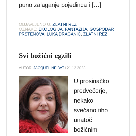
puno zalaganje pojedinca i […]
OBJAVLJENO U:
ZLATNI REZ
OZNAKE:
EKOLOGIJA
,
FANTAZIJA
,
GOSPODAR
PRSTENOVA
,
LUKA DRAGANIĆ
,
ZLATNI REZ
Svi božićni egzili
AUTOR:
JACQUELINE BAT
/ 21.12.2023.
U prosinačko
predvečerje,
nekako
svečano tiho
unatoč
božićnim