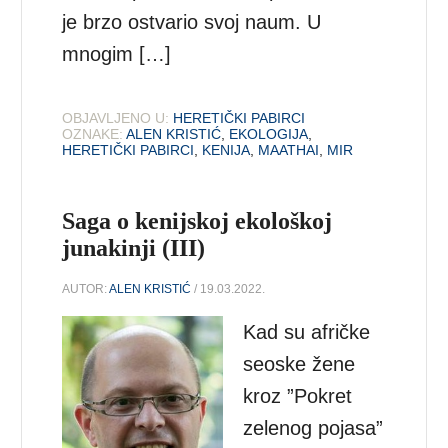
je brzo ostvario svoj naum. U
mnogim […]
OBJAVLJENO U:
HERETIČKI PABIRCI
OZNAKE:
ALEN KRISTIĆ
,
EKOLOGIJA
,
HERETIČKI PABIRCI
,
KENIJA
,
MAATHAI
,
MIR
Saga o kenijskoj ekološkoj
junakinji (III)
AUTOR:
ALEN KRISTIĆ
/ 19.03.2022.
Kad su afričke
seoske žene
kroz ”Pokret
zelenog pojasa”