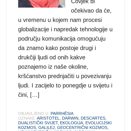
Čovjek bi
očekivao da će,
u vremenu u kojem nam procesi
globalizacije i napredak tehnologije u
području komunikacija omogućuju
da znamo kako postoje drugi i
drukčiji ljudi od onih kakve
poznajemo iz naše okoline,
kršćanstvo prednjačiti u povezivanju
ljudi. I zacijelo to ponegdje u svijetu i
čini, […]
OBJAVLJENO U:
PARRHĒSIA
OZNAKE:
ARISTOTEL
,
DARWIN
,
DESCARTES
,
DUALISTIČKI SVIJET
,
EKOLOGIJA
,
EVOLUCIJSKI
KOZMOS
,
GALILEJ
,
GEOCENTRIČNI KOZMOS
,