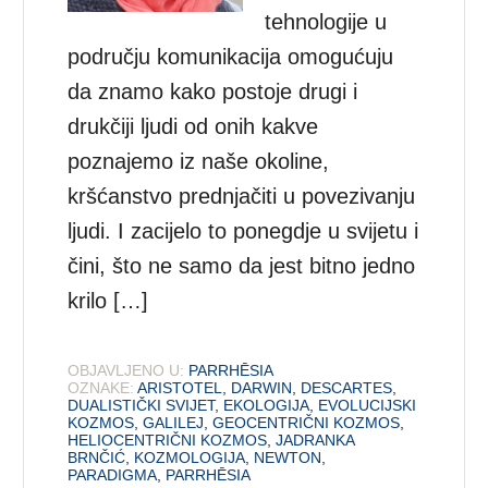
tehnologije u
području komunikacija omogućuju
da znamo kako postoje drugi i
drukčiji ljudi od onih kakve
poznajemo iz naše okoline,
kršćanstvo prednjačiti u povezivanju
ljudi. I zacijelo to ponegdje u svijetu i
čini, što ne samo da jest bitno jedno
krilo […]
OBJAVLJENO U:
PARRHĒSIA
OZNAKE:
ARISTOTEL
,
DARWIN
,
DESCARTES
,
DUALISTIČKI SVIJET
,
EKOLOGIJA
,
EVOLUCIJSKI
KOZMOS
,
GALILEJ
,
GEOCENTRIČNI KOZMOS
,
HELIOCENTRIČNI KOZMOS
,
JADRANKA
BRNČIĆ
,
KOZMOLOGIJA
,
NEWTON
,
PARADIGMA
,
PARRHĒSIA