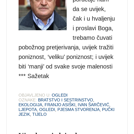
da se uvijek,
čak i u hvaljenju
i proslavi Boga,
trebamo čuvati
pobožnog pretjerivanja, uvijek tražiti
poniznost, ‘veliku’ poniznost; i uvijek
biti ‘manji’ od svake svoje malenosti
*** Sažetak
OBJAVLJENO U:
OGLEDI
OZNAKE:
BRATSTVO I SESTRINSTVO
,
EKOLOGIJA
,
FRANJO ASIŠKI
,
IVAN ŠARČEVIĆ
,
LJEPOTA
,
OGLEDI
,
PJESMA STVORENJA
,
PUČKI
JEZIK
,
TIJELO