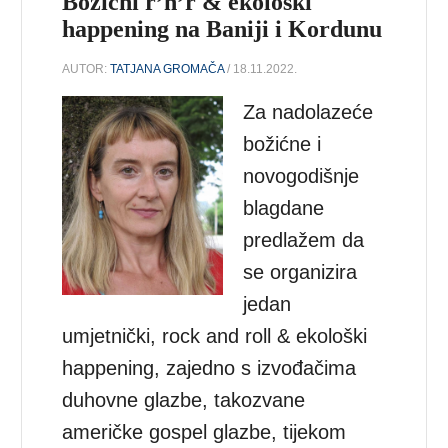
Božićni r’n’r & ekološki
happening na Baniji i Kordunu
AUTOR:
TATJANA GROMAČA
/ 18.11.2022.
Za nadolazeće
božićne i
novogodišnje
blagdane
predlažem da
se organizira
jedan
umjetnički, rock and roll & ekološki
happening, zajedno s izvođačima
duhovne glazbe, takozvane
američke gospel glazbe, tijekom