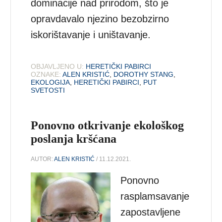
dominacije nad prirodom, što je
opravdavalo njezino bezobzirno
iskorištavanje i uništavanje.
OBJAVLJENO U:
HERETIČKI PABIRCI
OZNAKE:
ALEN KRISTIĆ
,
DOROTHY STANG
,
EKOLOGIJA
,
HERETIČKI PABIRCI
,
PUT
SVETOSTI
Ponovno otkrivanje ekološkog
poslanja kršćana
AUTOR:
ALEN KRISTIĆ
/ 11.12.2021.
Ponovno
rasplamsavanje
zapostavljene