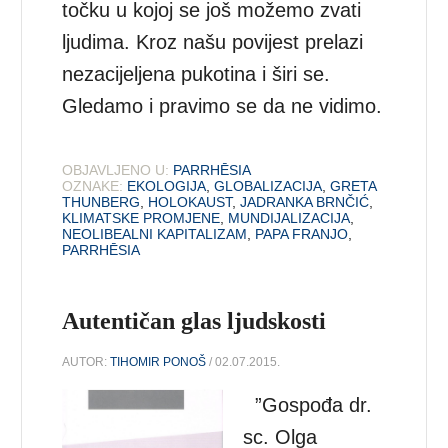
točku u kojoj se još možemo zvati
ljudima. Kroz našu povijest prelazi
nezacijeljena pukotina i širi se.
Gledamo i pravimo se da ne vidimo.
OBJAVLJENO U:
PARRHĒSIA
OZNAKE:
EKOLOGIJA
,
GLOBALIZACIJA
,
GRETA
THUNBERG
,
HOLOKAUST
,
JADRANKA BRNČIĆ
,
KLIMATSKE PROMJENE
,
MUNDIJALIZACIJA
,
NEOLIBEALNI KAPITALIZAM
,
PAPA FRANJO
,
PARRHĒSIA
Autentičan glas ljudskosti
AUTOR:
TIHOMIR PONOŠ
/ 02.07.2015.
”Gospođa dr.
sc. Olga