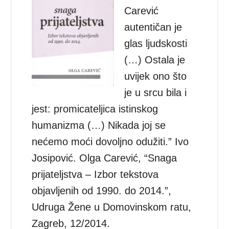
Carević
autentičan je
glas ljudskosti
(…) Ostala je
uvijek ono što
je u srcu bila i
jest: promicateljica istinskog
humanizma (…) Nikada joj se
nećemo moći dovoljno odužiti.” Ivo
Josipović. Olga Carević, “Snaga
prijateljstva – Izbor tekstova
objavljenih od 1990. do 2014.”,
Udruga Žene u Domovinskom ratu,
Zagreb, 12/2014.