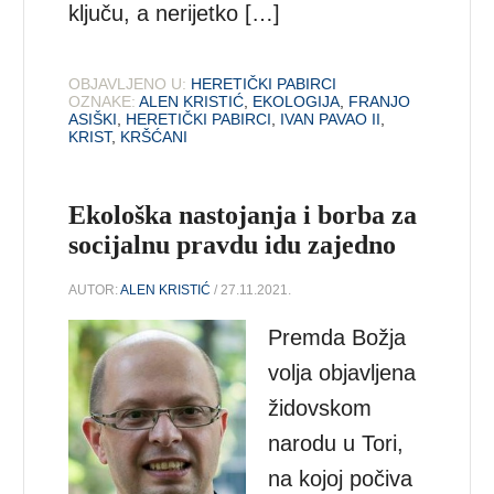
ključu, a nerijetko […]
OBJAVLJENO U:
HERETIČKI PABIRCI
OZNAKE:
ALEN KRISTIĆ
,
EKOLOGIJA
,
FRANJO
ASIŠKI
,
HERETIČKI PABIRCI
,
IVAN PAVAO II
,
KRIST
,
KRŠĆANI
Ekološka nastojanja i borba za
socijalnu pravdu idu zajedno
AUTOR:
ALEN KRISTIĆ
/ 27.11.2021.
Premda Božja
volja objavljena
židovskom
narodu u Tori,
na kojoj počiva