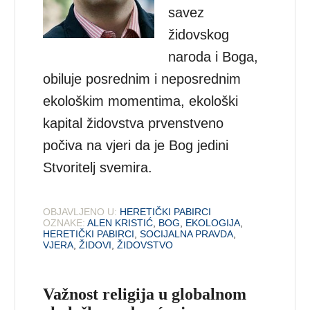
savez
židovskog
naroda i Boga,
obiluje posrednim i neposrednim
ekološkim momentima, ekološki
kapital židovstva prvenstveno
počiva na vjeri da je Bog jedini
Stvoritelj svemira.
OBJAVLJENO U:
HERETIČKI PABIRCI
OZNAKE:
ALEN KRISTIĆ
,
BOG
,
EKOLOGIJA
,
HERETIČKI PABIRCI
,
SOCIJALNA PRAVDA
,
VJERA
,
ŽIDOVI
,
ŽIDOVSTVO
Važnost religija u globalnom