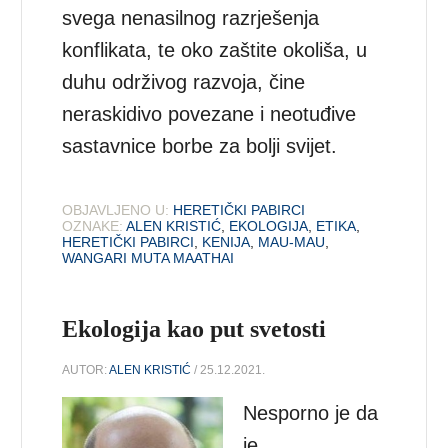
svega nenasilnog razrješenja
konflikata, te oko zaštite okoliša, u
duhu održivog razvoja, čine
neraskidivo povezane i neotuđive
sastavnice borbe za bolji svijet.
OBJAVLJENO U:
HERETIČKI PABIRCI
OZNAKE:
ALEN KRISTIĆ
,
EKOLOGIJA
,
ETIKA
,
HERETIČKI PABIRCI
,
KENIJA
,
MAU-MAU
,
WANGARI MUTA MAATHAI
Ekologija kao put svetosti
AUTOR:
ALEN KRISTIĆ
/ 25.12.2021.
Nesporno je da
je