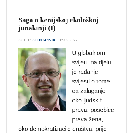
Saga o kenijskoj ekološkoj
junakinji (I)
AUTOR:
ALEN KRISTIĆ
/ 15.02.2022.
U globalnom
svijetu na djelu
je rađanje
svijesti o tome
da zalaganje
oko ljudskih
prava, posebice
prava žena,
oko demokratizacije društva, prije