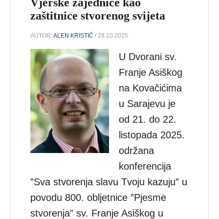
Vjerske zajednice kao
zaštitnice stvorenog svijeta
AUTOR:
ALEN KRISTIĆ
/ 28.10.2025.
U Dvorani sv.
Franje Asiškog
na Kovačićima
u Sarajevu je
od 21. do 22.
listopada 2025.
održana
konferencija
”Sva stvorenja slavu Tvoju kazuju” u
povodu 800. obljetnice ”Pjesme
stvorenja” sv. Franje Asiškog u