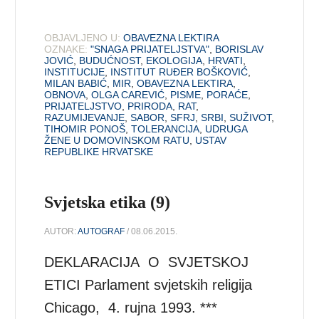
OBJAVLJENO U:
OBAVEZNA LEKTIRA
OZNAKE:
"SNAGA PRIJATELJSTVA"
,
BORISLAV
JOVIĆ
,
BUDUĆNOST
,
EKOLOGIJA
,
HRVATI
,
INSTITUCIJE
,
INSTITUT RUĐER BOŠKOVIĆ
,
MILAN BABIĆ
,
MIR
,
OBAVEZNA LEKTIRA
,
OBNOVA
,
OLGA CAREVIĆ
,
PISME
,
PORAĆE
,
PRIJATELJSTVO
,
PRIRODA
,
RAT
,
RAZUMIJEVANJE
,
SABOR
,
SFRJ
,
SRBI
,
SUŽIVOT
,
TIHOMIR PONOŠ
,
TOLERANCIJA
,
UDRUGA
ŽENE U DOMOVINSKOM RATU
,
USTAV
REPUBLIKE HRVATSKE
Svjetska etika (9)
AUTOR:
AUTOGRAF
/ 08.06.2015.
DEKLARACIJA O SVJETSKOJ
ETICI Parlament svjetskih religija
Chicago, 4. rujna 1993. ***