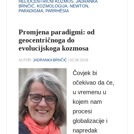
HELIOCENTRIČNI KOZMOS
,
JADRANKA
BRNČIĆ
,
KOZMOLOGIJA
,
NEWTON
,
PARADIGMA
,
PARRHĒSIA
Promjena paradigmi: od
geocentričnoga do
evolucijskoga kozmosa
AUTOR:
JADRANKA BRNČIĆ
/ 02.06.2019.
Čovjek bi
očekivao da će,
u vremenu u
kojem nam
procesi
globalizacije i
napredak