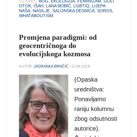
OZNAKE:
BOG
,
EKOLOGIJA
,
FEMINIZAM
,
GOLI
OTOK
,
IŠAH
,
LANA BOBIĆ
,
LGBTIQ
,
LIJEPA
NAŠA
,
NASILJE
,
SALONSKA DESNICA
,
SOROS
,
WHATABOUTISM
Promjena paradigmi: od
geocentričnoga do
evolucijskoga kozmosa
AUTOR:
JADRANKA BRNČIĆ
/ 11.08.2019.
(Opaska
uredništva:
Ponavljamo
raniju kolumnu
zbog odsutnosti
autorice).