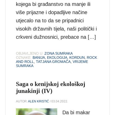
kojega bi građanstvo na manje ili
više prijazne i dopadljive načine
utjecalo na to da se pripadnici
visokih državnih tijela, naši politički i
crkveni dužnosnici, prebace na […]
OBJAVLJENO U:
ZONA SUMRAKA
OZNAKE:
BANIJA
,
EKOLOGIJA
,
KORDUN
,
ROCK
AND ROLL
,
TATJANA GROMAČA
,
VRIJEME
SUMRAKA
Saga o kenijskoj ekološkoj
junakinji (IV)
AUTOR:
ALEN KRISTIĆ
/ 03.04.2022.
Da bi makar