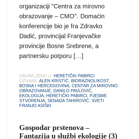
organizaciji ”Centra za mirovno
obrazovanje – CMO”. Domaćin
konferencije bio je fra Zdravko
Dadić, provincijal Franjevačke
provincije Bosne Srebrene, a
partnersku potporu […]
OBJAVLJENO U:
HERETIČKI PABIRCI
OZNAKE:
ALEN KRISTIĆ
,
BIORAZNOLIKOST
,
BOSNA I HERCEGOVINA
,
CENTAR ZA MIROVNO
OBRAZOVANJE
,
DANILO PAVLOVIĆ
,
EKOLOGIJA
,
HERETIČKI PABIRCI
,
PJESME
STVORENJA
,
SENADA TAHIROVIĆ
,
SVETI
FRANJO ASIŠKI
Gospodar prstenova –
Fantazija u službi ekologije (3)