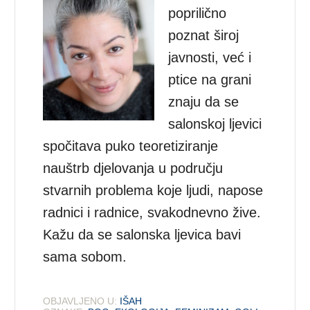
poprilično
poznat široj
javnosti, već i
ptice na grani
znaju da se
salonskoj ljevici
spočitava puko teoretiziranje
nauštrb djelovanja u području
stvarnih problema koje ljudi, napose
radnici i radnice, svakodnevno žive.
Kažu da se salonska ljevica bavi
sama sobom.
OBJAVLJENO U:
IŠAH