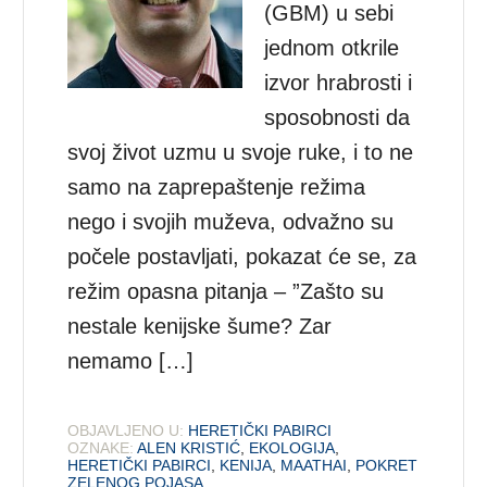
(GBM) u sebi
jednom otkrile
izvor hrabrosti i
sposobnosti da
svoj život uzmu u svoje ruke, i to ne
samo na zaprepaštenje režima
nego i svojih muževa, odvažno su
počele postavljati, pokazat će se, za
režim opasna pitanja – ”Zašto su
nestale kenijske šume? Zar
nemamo […]
OBJAVLJENO U:
HERETIČKI PABIRCI
OZNAKE:
ALEN KRISTIĆ
,
EKOLOGIJA
,
HERETIČKI PABIRCI
,
KENIJA
,
MAATHAI
,
POKRET
ZELENOG POJASA