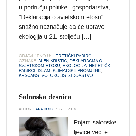
u području politike i gospodarstva,
”Deklaracija o svjetskom etosu”
snažno naznačuje da će upravo
ekologija u 21. stoljeću […]
OBJAVLJENO U:
HERETIČKI PABIRCI
OZNAKE:
ALEN KRISTIĆ
,
DEKLARACIJA O
SVJETSKOM ETOSU
,
EKOLOGIJA
,
HERETIČKI
PABIRCI
,
ISLAM
,
KLIMATSKE PROMJENE
,
KRŠĆANSTVO
,
OKOLIŠ
,
ŽIDOVSTVO
Salonska desnica
AUTOR:
LANA BOBIĆ
/ 06.11.2019.
Pojam salonske
ljevice već je