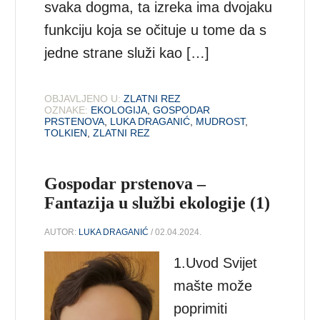
svaka dogma, ta izreka ima dvojaku
funkciju koja se očituje u tome da s
jedne strane služi kao […]
OBJAVLJENO U:
ZLATNI REZ
OZNAKE:
EKOLOGIJA
,
GOSPODAR
PRSTENOVA
,
LUKA DRAGANIĆ
,
MUDROST
,
TOLKIEN
,
ZLATNI REZ
Gospodar prstenova –
Fantazija u službi ekologije (1)
AUTOR:
LUKA DRAGANIĆ
/ 02.04.2024.
1.Uvod Svijet
mašte može
poprimiti