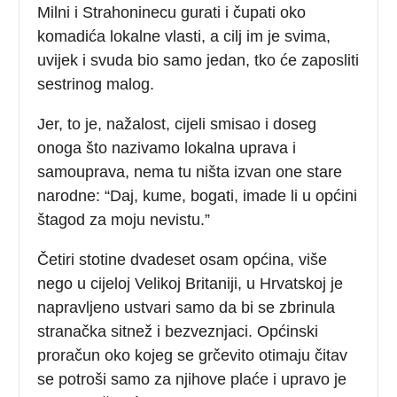
Milni i Strahoninecu gurati i čupati oko
komadića lokalne vlasti, a cilj im je svima,
uvijek i svuda bio samo jedan, tko će zaposliti
sestrinog malog.
Jer, to je, nažalost, cijeli smisao i doseg
onoga što nazivamo lokalna uprava i
samouprava, nema tu ništa izvan one stare
narodne: “Daj, kume, bogati, imade li u općini
štagod za moju nevistu.”
Četiri stotine dvadeset osam općina, više
nego u cijeloj Velikoj Britaniji, u Hrvatskoj je
napravljeno ustvari samo da bi se zbrinula
stranačka sitnež i bezveznjaci. Općinski
proračun oko kojeg se grčevito otimaju čitav
se potroši samo za njihove plaće i upravo je