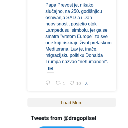
Papa Prevost je, nikako
slučajno, na 250. godišnjicu
osnivanja SAD-a i Dan
neovisnosti, posjetio otok
Lampedusu, simbolu, jer ga se
smatra "vratom Europe" za sve
one koji riskiraju život prelaskom
Mediterana. Lav je, inače,
migracijsku politiku Donalda
Trumpa nazvao "nehumanom".
1
10
X
Load More