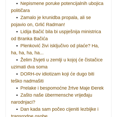
•
Nepismene poruke potencijalnih ubojica
političara
•
Zamalo je krunidba propala, ali se
pojavio on, Grlić Radman!
•
Lidija Bačić bila bi uspješnija ministrica
od Branka Bačića
•
Plenković živi isključivo od plaće? Ha,
ha, ha, ha, ha...
•
Želim živjeti u zemlji u kojoj će čistačice
uzimati dva soma
•
DORH-ov idiotizam koji će dugo biti
teško nadmašiti
•
Prelake i bespomoćne žrtve Maje Đerek
•
Zašto naše übermensche vrijeđaju
narodnjaci?
•
Dan kada sam počeo cijeniti lezbijke i
transrodne osobe