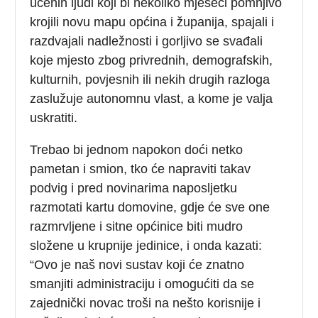
učenih ljudi koji bi nekoliko mjeseci pomnjivo
krojili novu mapu općina i županija, spajali i
razdvajali nadležnosti i gorljivo se svađali
koje mjesto zbog privrednih, demografskih,
kulturnih, povjesnih ili nekih drugih razloga
zaslužuje autonomnu vlast, a kome je valja
uskratiti.
Trebao bi jednom napokon doći netko
pametan i smion, tko će napraviti takav
podvig i pred novinarima naposljetku
razmotati kartu domovine, gdje će sve one
razmrvljene i sitne općinice biti mudro
složene u krupnije jedinice, i onda kazati:
“Ovo je naš novi sustav koji će znatno
smanjiti administraciju i omogućiti da se
zajednički novac troši na nešto korisnije i