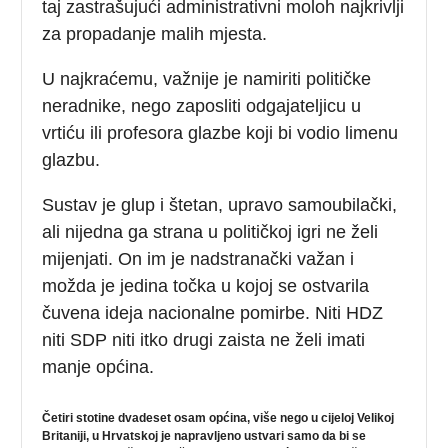
taj zastrašujući administrativni moloh najkrivlji
za propadanje malih mjesta.
U najkraćemu, važnije je namiriti političke
neradnike, nego zaposliti odgajateljicu u
vrtiću ili profesora glazbe koji bi vodio limenu
glazbu.
Sustav je glup i štetan, upravo samoubilački,
ali nijedna ga strana u političkoj igri ne želi
mijenjati. On im je nadstranački važan i
možda je jedina točka u kojoj se ostvarila
čuvena ideja nacionalne pomirbe. Niti HDZ
niti SDP niti itko drugi zaista ne želi imati
manje općina.
Četiri stotine dvadeset osam općina, više nego u cijeloj Velikoj
Britaniji, u Hrvatskoj je napravljeno ustvari samo da bi se