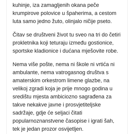
kuhinje, iza zamagljenih okana peče
krumpirove polovice u špaherima, a cestom
luta samo jedno žuto, olinjalo ničije pseto.
Čitav se društveni život tu sveo na tri do četiri
prokletnika koji teturaju između gostionice,
sportske kladionice i dućana mješovite robe.
Nema više pošte, nema ni škole ni vrtića ni
ambulante, nema vatrogasnog društva s
amaterskim orkestrom limene glazbe, na
velikoj zgradi koja je prije mnogo godina u
središtu mjesta ambiciozno sagrađena za
takve nekakve javne i prosvjetiteljske
sadržaje, gdje će seljaci čitati
popularnoznanstvene časopise i igrati šah,
tek je jedan prozor osvijetljen.