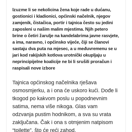
Izuzme li se nekolicina žena koje rade u dućanu,
gostionici i kladionici, općinski načelnik, njegov
zamjenik, čistačica, portir i tajnica često su jedini
zaposleni u našim malim mjestima. Njih petero
brine o četiri žarulje na kandelabrima javne rasvjete,
a ima, naravno, i općinsko vijeće, čiji se članovi
sastaju dva puta na mjesec, a u međuvremenu se u
jari kod rakijskih kotlova urotnički okupljaju u
neprincipijelne koalicije ne bi li srušili proračun i
raspisali nove izbore
Tajnica općinskog načelnika rješava
osmosmjerku, a i ona će uskoro kući. Dođe li
tkogod po kakvom poslu u popodnevnim
satima, nema više nikoga. Glas vam
odzvanja pustim hodnikom, a sva su vrata
zaključana. Čak i ona s otmjenim natpisom
“toilette”, što će reći zahod.