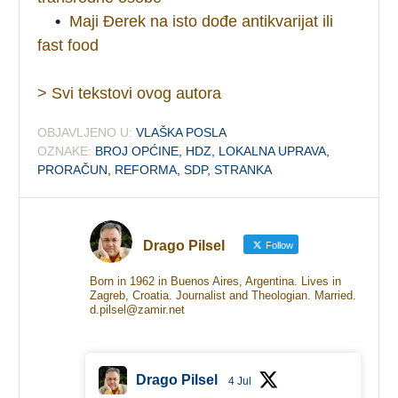
•
Maji Đerek na isto dođe antikvarijat ili
fast food
> Svi tekstovi ovog autora
OBJAVLJENO U:
VLAŠKA POSLA
OZNAKE:
BROJ OPĆINE
,
HDZ
,
LOKALNA UPRAVA
,
PRORAČUN
,
REFORMA
,
SDP
,
STRANKA
Drago Pilsel
Follow
Born in 1962 in Buenos Aires, Argentina. Lives in
Zagreb, Croatia. Journalist and Theologian. Married.
d.pilsel@zamir.net
Drago Pilsel
4 Jul