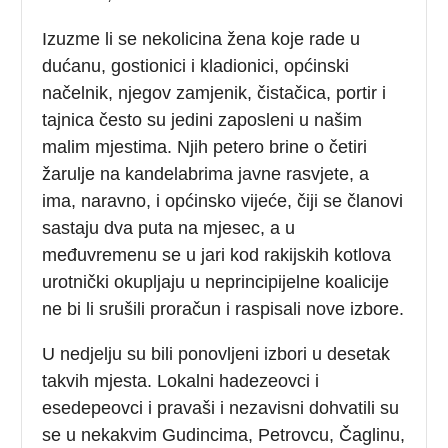
Izuzme li se nekolicina žena koje rade u
dućanu, gostionici i kladionici, općinski
načelnik, njegov zamjenik, čistačica, portir i
tajnica često su jedini zaposleni u našim
malim mjestima. Njih petero brine o četiri
žarulje na kandelabrima javne rasvjete, a
ima, naravno, i općinsko vijeće, čiji se članovi
sastaju dva puta na mjesec, a u
međuvremenu se u jari kod rakijskih kotlova
urotnički okupljaju u neprincipijelne koalicije
ne bi li srušili proračun i raspisali nove izbore.
U nedjelju su bili ponovljeni izbori u desetak
takvih mjesta. Lokalni hadezeovci i
esedepeovci i pravaši i nezavisni dohvatili su
se u nekakvim Gudincima, Petrovcu, Čaglinu,