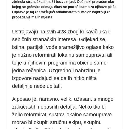
zbrinula stranačka sitnež i bezveznjaci. Općinski proračun oko
kojeg se grčevito otimaju čitav se potroši samo za njihove plaće
i upravo je taj zastrašujući administrativni moloh najkrivlji za
propadanje malih mjesta
Ustrajavaju na svih 428 zbog kukavičluka i
sebičnih stranačkih interesa. Gdjekad se,
istina, partijski vođe sramežljivo oglase kako
je nužno reformirati lokalnu samoupravu, ali
to je u njihovim programima obično samo
jedna rečenica. Uzgredno i nabrzinu je
izgovore nadajući se da ih nitko ništa
detaljnije neće upitati.
A posao je, naravno, velik, užasan, s mnogo
zakučastih i opasnih detalja. Netko tko bi
želio reformirati sustav lokalne samouprave
morao bi okupiti stručnu ekipu, skupinu