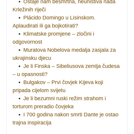
•
Ostaje nam besmrtna, neuništiva nada
Krležinih riječi
•
Plácido Domingo u Lisinskom.
Aplaudirati ili ga bojkotirati?
•
Klimatske promjene – zločini i
odgovornost
•
Muratova Nobelova medalja zasjala za
ukrajinsku djecu
•
Je li Finska – Sibeliusova zemlja čudesa
– u opasnosti?
•
Bulgakov – Prvi čovjek Kijeva koji
pripada cijelom svijetu
•
Je li bezumni ruski režim strahom i
torturom preradio čovjeka
•
I 700 godina nakon smrti Dante je ostao
trajna inspiracija