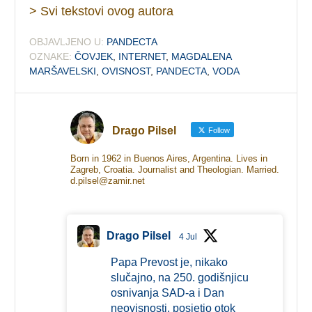
> Svi tekstovi ovog autora
OBJAVLJENO U:
PANDECTA
OZNAKE:
ČOVJEK
,
INTERNET
,
MAGDALENA
MARŠAVELSKI
,
OVISNOST
,
PANDECTA
,
VODA
Drago Pilsel
Follow
Born in 1962 in Buenos Aires, Argentina. Lives in
Zagreb, Croatia. Journalist and Theologian. Married.
d.pilsel@zamir.net
Drago Pilsel
4 Jul
Papa Prevost je, nikako
slučajno, na 250. godišnjicu
osnivanja SAD-a i Dan
neovisnosti, posjetio otok