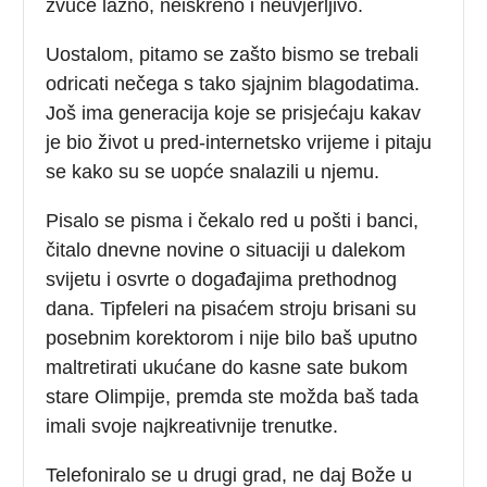
zvuče lažno, neiskreno i neuvjerljivo.
Uostalom, pitamo se zašto bismo se trebali
odricati nečega s tako sjajnim blagodatima.
Još ima generacija koje se prisjećaju kakav
je bio život u pred-internetsko vrijeme i pitaju
se kako su se uopće snalazili u njemu.
Pisalo se pisma i čekalo red u pošti i banci,
čitalo dnevne novine o situaciji u dalekom
svijetu i osvrte o događajima prethodnog
dana. Tipfeleri na pisaćem stroju brisani su
posebnim korektorom i nije bilo baš uputno
maltretirati ukućane do kasne sate bukom
stare Olimpije, premda ste možda baš tada
imali svoje najkreativnije trenutke.
Telefoniralo se u drugi grad, ne daj Bože u