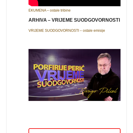
EKUMENA – ostale tribine
ARHIVA – VRIJEME SUODGOVORNOSTI
VRIJEME SUODGOVORNOSTI – ostale emisije