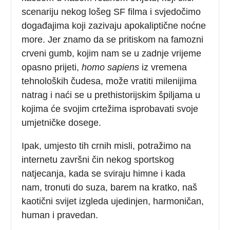
scenariju nekog lošeg SF filma i svjedočimo
događajima koji zazivaju apokaliptične noćne
more. Jer znamo da se pritiskom na famozni
crveni gumb, kojim nam se u zadnje vrijeme
opasno prijeti,
homo
sapiens
iz vremena
tehnoloških čudesa, može vratiti milenijima
natrag i naći se u prethistorijskim špiljama u
kojima će svojim crtežima isprobavati svoje
umjetničke dosege.
Ipak, umjesto tih crnih misli, potražimo na
internetu završni čin nekog sportskog
natjecanja, kada se sviraju himne i kada
nam, tronuti do suza, barem na kratko, naš
kaotični svijet izgleda ujedinjen, harmoničan,
human i pravedan.