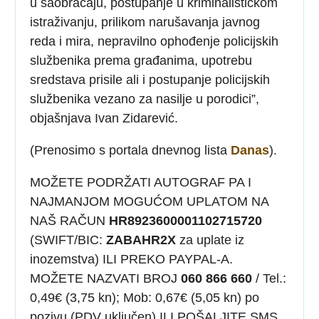
u saobraćaju, postupanje u kriminalističkom
istraživanju, prilikom narušavanja javnog
reda i mira, nepravilno ophođenje policijskih
službenika prema građanima, upotrebu
sredstava prisile ali i postupanje policijskih
službenika vezano za nasilje u porodici”,
objašnjava Ivan Zidarević.
(Prenosimo s portala dnevnog lista
Danas
).
MOŽETE PODRŽATI AUTOGRAF PA I
NAJMANJOM MOGUĆOM UPLATOM NA
NAŠ RAČUN
HR8923600001102715720
(SWIFT/BIC:
ZABAHR2X
za uplate iz
inozemstva) ILI PREKO PAYPAL-A.
MOŽETE NAZVATI BROJ
060 866 660
/ Tel.:
0,49€ (3,75 kn); Mob: 0,67€ (5,05 kn) po
pozivu (PDV uključen) ILI POŠALJITE SMS