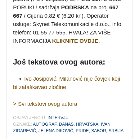
PORUKU sadržaja
PODRSKA
na broj
667
667
/ Cijena 0,82 € (6,20 kn). Operator
usluge: Skynet Telekomunikacije d.o.o., info
telefon: 01 55 77 555. HVALA! ZA VIŠE
INFORMACIJA
KLIKNITE OVDJE
.
Još tekstova ovog autora:
•
Ivo Josipović: Milanović nije čovjek koji
bi zataškavao zločine
> Svi tekstovi ovog autora
OBJAVLJENO U:
INTERVJU
OZNAKE:
AUTOGRAF
,
DANAS
,
HRVATSKA
,
IVAN
ZIDAREVIĆ
,
JELENA DIKOVIĆ
,
PRIDE
,
SABOR
,
SRBIJA