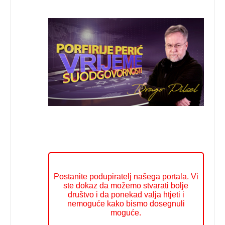
Postanite podupiratelj našega portala. Vi
ste dokaz da možemo stvarati bolje
društvo i da ponekad valja htjeti i
nemoguće kako bismo dosegnuli
moguće.