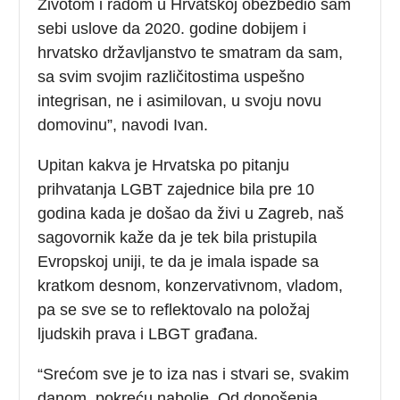
Životom i radom u Hrvatskoj obezbedio sam
sebi uslove da 2020. godine dobijem i
hrvatsko državljanstvo te smatram da sam,
sa svim svojim različitostima uspešno
integrisan, ne i asimilovan, u svoju novu
domovinu”, navodi Ivan.
Upitan kakva je Hrvatska po pitanju
prihvatanja LGBT zajednice bila pre 10
godina kada je došao da živi u Zagreb, naš
sagovornik kaže da je tek bila pristupila
Evropskoj uniji, te da je imala ispade sa
kratkom desnom, konzervativnom, vladom,
pa se sve se to reflektovalo na položaj
ljudskih prava i LBGT građana.
“Srećom sve je to iza nas i stvari se, svakim
danom, pokreću nabolje. Od donošenja