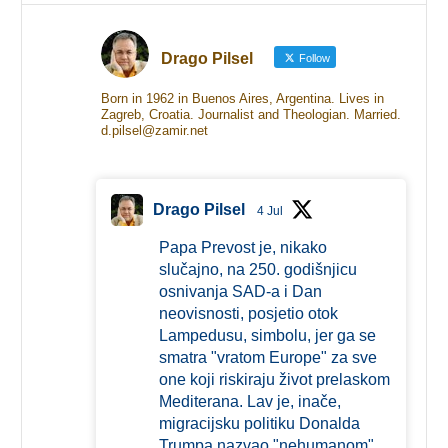
Drago Pilsel
Follow
Born in 1962 in Buenos Aires, Argentina. Lives in
Zagreb, Croatia. Journalist and Theologian. Married.
d.pilsel@zamir.net
Drago Pilsel
4 Jul
Papa Prevost je, nikako
slučajno, na 250. godišnjicu
osnivanja SAD-a i Dan
neovisnosti, posjetio otok
Lampedusu, simbolu, jer ga se
smatra "vratom Europe" za sve
one koji riskiraju život prelaskom
Mediterana. Lav je, inače,
migracijsku politiku Donalda
Trumpa nazvao "nehumanom".