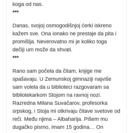
koga od nas.
***
Danas, svojoj osmogodišnjoj ćerki iskreno
kažem sve. Ona ionako ne prestaje da pita i
promišlja. Neverovatno mi je koliko toga
dečiji um može da shvati.
***
Rano sam počela da čitam, knjige me
spašavaju. U Zemunskoj gimnaziji najviše
sam volela da u biblioteci razgovaram sa
bibliotekarkom Stojom na ravnoj nozi.
Razredna Milana Suvačarov, profesorka
srpskog, i Stoja mi otkrivaju čitave svetove od
reči. Među njima – Albaharija. Pišem mu
dugačko pismo, imam 15 godina… On