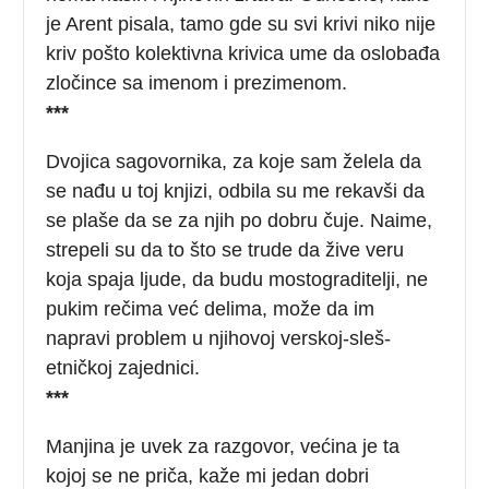
je Arent pisala, tamo gde su svi krivi niko nije
kriv pošto kolektivna krivica ume da oslobađa
zločince sa imenom i prezimenom.
***
Dvojica sagovornika, za koje sam želela da
se nađu u toj knjizi, odbila su me rekavši da
se plaše da se za njih po dobru čuje. Naime,
strepeli su da to što se trude da žive veru
koja spaja ljude, da budu mostograditelji, ne
pukim rečima već delima, može da im
napravi problem u njihovoj verskoj-sleš-
etničkoj zajednici.
***
Manjina je uvek za razgovor, većina je ta
kojoj se ne priča, kaže mi jedan dobri