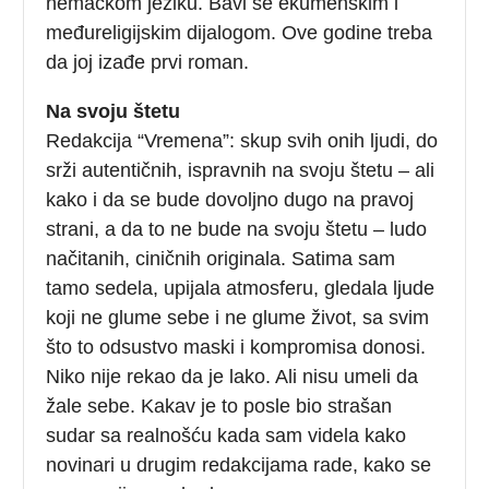
nemačkom jeziku. Bavi se ekumenskim i
međureligijskim dijalogom. Ove godine treba
da joj izađe prvi roman.
Na svoju štetu
Redakcija “Vremena”: skup svih onih ljudi, do
srži autentičnih, ispravnih na svoju štetu – ali
kako i da se bude dovoljno dugo na pravoj
strani, a da to ne bude na svoju štetu – ludo
načitanih, ciničnih originala. Satima sam
tamo sedela, upijala atmosferu, gledala ljude
koji ne glume sebe i ne glume život, sa svim
što to odsustvo maski i kompromisa donosi.
Niko nije rekao da je lako. Ali nisu umeli da
žale sebe. Kakav je to posle bio strašan
sudar sa realnošću kada sam videla kako
novinari u drugim redakcijama rade, kako se