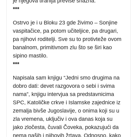
je njegova tiranija previše snažna.
***
Ostrvo je i u Bloku 23 gde živimo – Sonjine
vaspitačice, pa potom učiteljice, pa drugari,
pa njihovi roditelji. Sve su to protivteže ovom
banalnom, primitivnom zlu što se širi kao
sipino mastilo.
***
Napisala sam knjigu “Jedni smo drugima na
dobro dati: devet razgovora o sebi i svima
nama”, knjigu intervjua sa predstavnicima
SPC, Katoličke crkve i Islamske zajednice iz
zemalja bivše Jugoslavije, o onima koji su u
zla vremena, uključiv i ova danas koja su
jako zločesta, čuvali Čoveka, pokazujući da
nema naših i njihovih žrtava. Odnosno, kako