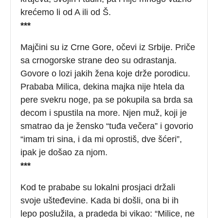
krećemo li od A ili od Š.
***
Majčini su iz Crne Gore, očevi iz Srbije. Priče
sa crnogorske strane deo su odrastanja.
Govore o lozi jakih žena koje drže porodicu.
Prababa Milica, dekina majka nije htela da
pere svekru noge, pa se pokupila sa brda sa
decom i spustila na more. Njen muž, koji je
smatrao da je žensko “tuđa večera” i govorio
“imam tri sina, i da mi oprostiš, dve šćeri”,
ipak je došao za njom.
***
Kod te prababe su lokalni prosjaci držali
svoje ušteđevine. Kada bi došli, ona bi ih
lepo poslužila, a pradeda bi vikao: “Milice, ne