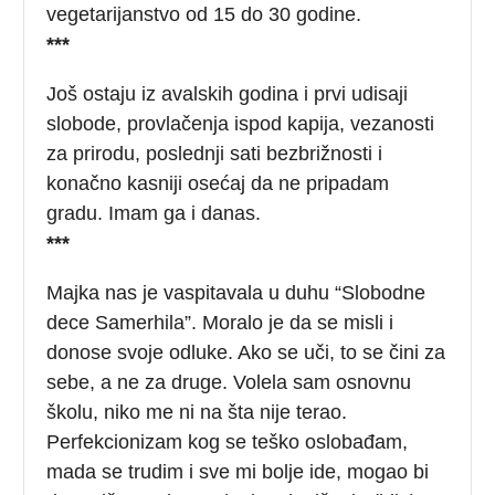
vegetarijanstvo od 15 do 30 godine.
***
Još ostaju iz avalskih godina i prvi udisaji
slobode, provlačenja ispod kapija, vezanosti
za prirodu, poslednji sati bezbrižnosti i
konačno kasniji osećaj da ne pripadam
gradu. Imam ga i danas.
***
Majka nas je vaspitavala u duhu “Slobodne
dece Samerhila”. Moralo je da se misli i
donose svoje odluke. Ako se uči, to se čini za
sebe, a ne za druge. Volela sam osnovnu
školu, niko me ni na šta nije terao.
Perfekcionizam kog se teško oslobađam,
mada se trudim i sve mi bolje ide, mogao bi