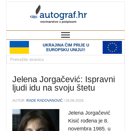
autograf.hr
novinarstvo s potpisom
UKRAJINA ČIM PRIJE U
EUROPSKU UNIJU!!
Jelena Jorgačević: Ispravni
ljudi idu na svoju štetu
AUTOR:
RADE RADOVANOVIĆ
/ 26.06.2026.
Jelena Jorgačević
Kisić rođena je 8.
novembra 1985. u