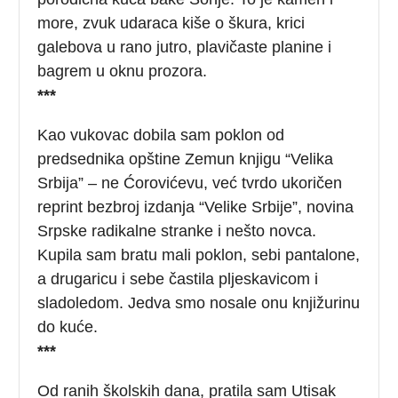
more, zvuk udaraca kiše o škura, krici
galebova u rano jutro, plavičaste planine i
bagrem u oknu prozora.
***
Kao vukovac dobila sam poklon od
predsednika opštine Zemun knjigu “Velika
Srbija” – ne Ćorovićevu, već tvrdo ukoričen
reprint bezbroj izdanja “Velike Srbije”, novina
Srpske radikalne stranke i nešto novca.
Kupila sam bratu mali poklon, sebi pantalone,
a drugaricu i sebe častila pljeskavicom i
sladoledom. Jedva smo nosale onu knjižurinu
do kuće.
***
Od ranih školskih dana, pratila sam Utisak