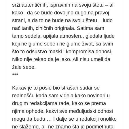
srži autentičnih, ispravnih na svoju štetu – ali
kako i da se bude dovoljno dugo na pravoj
strani, a da to ne bude na svoju štetu – ludo
načitanih, ciničnih originala. Satima sam
tamo sedela, upijala atmosferu, gledala ljude
koji ne glume sebe i ne glume život, sa svim
što to odsustvo maski i kompromisa donosi.
Niko nije rekao da je lako. Ali nisu umeli da
žale sebe.
***
Kakav je to posle bio strašan sudar se
realnošću kada sam videla kako novinari u
drugim redakcijama rade, kako se prema
njima ophode, kakvi sve međuljudski odnosi
mogu da budu … I dalje se u redakciji onoliko
ne slažemo, ali ne znamo šta je podmetnuta