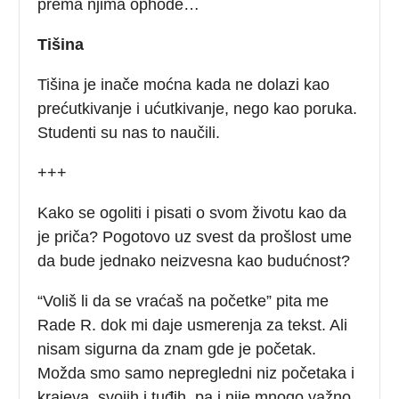
prema njima ophode…
Tišina
Tišina je inače moćna kada ne dolazi kao
prećutkivanje i ućutkivanje, nego kao poruka.
Studenti su nas to naučili.
+++
Kako se ogoliti i pisati o svom životu kao da
je priča? Pogotovo uz svest da prošlost ume
da bude jednako neizvesna kao budućnost?
“Voliš li da se vraćaš na početke” pita me
Rade R. dok mi daje usmerenja za tekst. Ali
nisam sigurna da znam gde je početak.
Možda smo samo nepregledni niz početaka i
krajeva, svojih i tuđih, pa i nije mnogo važno