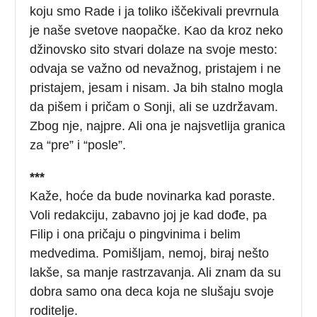
koju smo Rade i ja toliko iščekivali prevrnula
je naše svetove naopačke. Kao da kroz neko
džinovsko sito stvari dolaze na svoje mesto:
odvaja se važno od nevažnog, pristajem i ne
pristajem, jesam i nisam. Ja bih stalno mogla
da pišem i pričam o Sonji, ali se uzdržavam.
Zbog nje, najpre. Ali ona je najsvetlija granica
za “pre” i “posle”.
***
Kaže, hoće da bude novinarka kad poraste.
Voli redakciju, zabavno joj je kad dođe, pa
Filip i ona pričaju o pingvinima i belim
medvedima. Pomišljam, nemoj, biraj nešto
lakše, sa manje rastrzavanja. Ali znam da su
dobra samo ona deca koja ne slušaju svoje
roditelje.