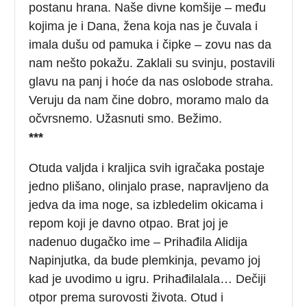
postanu hrana. Naše divne komšije – među
kojima je i Dana, žena koja nas je čuvala i
imala dušu od pamuka i čipke – zovu nas da
nam nešto pokažu. Zaklali su svinju, postavili
glavu na panj i hoće da nas oslobode straha.
Veruju da nam čine dobro, moramo malo da
očvrsnemo. Užasnuti smo. Bežimo.
***
Otuda valjda i kraljica svih igračaka postaje
jedno plišano, olinjalo prase, napravljeno da
jedva da ima noge, sa izbledelim okicama i
repom koji je davno otpao. Brat joj je
nadenuo dugačko ime – Prihađila Alidija
Napinjutka, da bude plemkinja, pevamo joj
kad je uvodimo u igru. Prihađilalala… Dečiji
otpor prema surovosti života. Otud i