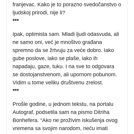
franjevac. Kako je to porazno svedočanstvo o
ljudskoj prirodi, nije li?
***
Ipak, optimista sam. Mladi ljudi odasvuda, ali
ne samo oni, već je mnoštvo građana
spremno da se žrtvuju za veće dobro. Iako
gube poslove, iako se plaše, iako ih
napadaju, gaze, tuku. I na sve to odgovara
se dostojanstvenom, ali upornom pobunom.
Vidim u tome veliku društvenu zrelost.
***
Prošle godine, u jednom tekstu, na portalu
Autograf, podsetila sam na pismo Ditriha
Bonhefera. “Ako ne proživim iskušenja ovog
vremena sa svojim narodom, neću imati