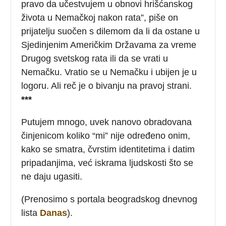
pravo da učestvujem u obnovi hrišćanskog
života u Nemačkoj nakon rata”, piše on
prijatelju suočen s dilemom da li da ostane u
Sjedinjenim Američkim Državama za vreme
Drugog svetskog rata ili da se vrati u
Nemačku. Vratio se u Nemačku i ubijen je u
logoru. Ali reč je o bivanju na pravoj strani.
***
Putujem mnogo, uvek nanovo obradovana
činjenicom koliko “mi” nije određeno onim,
kako se smatra, čvrstim identitetima i datim
pripadanjima, već iskrama ljudskosti što se
ne daju ugasiti.
(Prenosimo s portala beogradskog dnevnog
lista
Danas
).