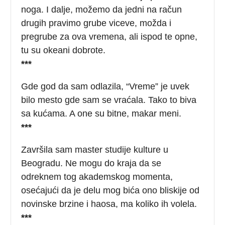
noga. I dalje, možemo da jedni na račun
drugih pravimo grube viceve, možda i
pregrube za ova vremena, ali ispod te opne,
tu su okeani dobrote.
***
Gde god da sam odlazila, “Vreme” je uvek
bilo mesto gde sam se vraćala. Tako to biva
sa kućama. A one su bitne, makar meni.
***
Završila sam master studije kulture u
Beogradu. Ne mogu do kraja da se
odreknem tog akademskog momenta,
osećajući da je delu mog bića ono bliskije od
novinske brzine i haosa, ma koliko ih volela.
***