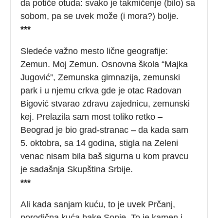
da potiče otuda: svako je takmičenje (bilo) sa
sobom, pa se uvek može (i mora?) bolje.
***
Sledeće važno mesto lične geografije:
Zemun. Moj Zemun. Osnovna škola “Majka
Jugović”, Zemunska gimnazija, zemunski
park i u njemu crkva gde je otac Radovan
Bigović stvarao zdravu zajednicu, zemunski
kej. Prelazila sam most toliko retko –
Beograd je bio grad-stranac – da kada sam
5. oktobra, sa 14 godina, stigla na Zeleni
venac nisam bila baš sigurna u kom pravcu
je sadašnja Skupština Srbije.
***
Ali kada sanjam kuću, to je uvek Prčanj,
porodična kuća bake Sonje. To je kamen i