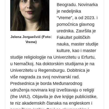
Beogradu. Novinarka
je nedeljnika
“Vreme”, a od 2023. i
pomoćnica glavnog
urednika. Završila je
Jelena Jorgaečvić (Foto:
Fakultet političkih
Vreme)
nauka, master studije
kulture, kao i master
studije religiologije na Univerzitetu u Erfurtu,
u Nemačkoj. Na doktorskim studijama je na
Univerzitetu u Regensburgu. Dobitnica je
više nagrada za svoj novinarski rad.
Predsednica je borda Međunarodnog
udruženja novinara koji izveštavaju o religiji
(the IARJ). Objavila je dve knjige publicistike,
te niz akademskih članaka na engleskom i