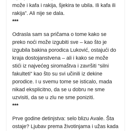
može i kafa i rakija, šjekira te ubila. Ili kafa ili
rakija”. Ali nije se dala.
***
Odrasla sam sa pričama o tome kako se
preko noći može izgubiti sve – kao što je
izgubila bakina porodica Luković, ostajući do
kraja dostojanstvena – ali i kako se može
stići iz najvećeg siromaštva i završiti “silni
fakulteti” kao što su svi učinili iz dekine
porodice. I u svemu tome se isticalo, mada
nikad eksplicitno, da se u dobru ne sme
uzvisiti, da se u zlu ne sme poniziti.
***
Prve godine detinjstva: selo blizu Avale. Šta
ostaje? Ljubav prema životinjama i užas kada