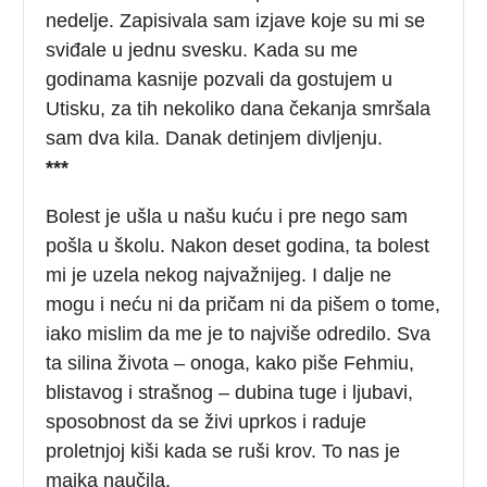
nedelje. Zapisivala sam izjave koje su mi se
sviđale u jednu svesku. Kada su me
godinama kasnije pozvali da gostujem u
Utisku, za tih nekoliko dana čekanja smršala
sam dva kila. Danak detinjem divljenju.
***
Bolest je ušla u našu kuću i pre nego sam
pošla u školu. Nakon deset godina, ta bolest
mi je uzela nekog najvažnijeg. I dalje ne
mogu i neću ni da pričam ni da pišem o tome,
iako mislim da me je to najviše odredilo. Sva
ta silina života – onoga, kako piše Fehmiu,
blistavog i strašnog – dubina tuge i ljubavi,
sposobnost da se živi uprkos i raduje
proletnjoj kiši kada se ruši krov. To nas je
majka naučila.