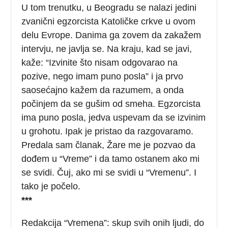
U tom trenutku, u Beogradu se nalazi jedini
zvanični egzorcista Katoličke crkve u ovom
delu Evrope. Danima ga zovem da zakažem
intervju, ne javlja se. Na kraju, kad se javi,
kaže: “Izvinite što nisam odgovarao na
pozive, nego imam puno posla” i ja prvo
saosećajno kažem da razumem, a onda
počinjem da se gušim od smeha. Egzorcista
ima puno posla, jedva uspevam da se izvinim
u grohotu. Ipak je pristao da razgovaramo.
Predala sam članak, Žare me je pozvao da
dođem u “Vreme” i da tamo ostanem ako mi
se svidi. Čuj, ako mi se svidi u “Vremenu”. I
tako je počelo.
***
Redakcija “Vremena”: skup svih onih ljudi, do