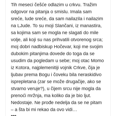
Tih meseci češće odlazim u crkvu. Tražim
odgovor na pitanja o smislu. Imala sam
sreće, lude sreće, da sam nailazila i nailazim
na LJude. To su moji Slančani, iz manastira,
sa kojima sam se mogla ne slagati do mile
volje, ali koji su nas prihvatili otvorenog srca;
moj dobri nadbiskup Hočevar, koji me svojim
dubokim pitanjima dovede do toga da se
usudim da pogledam u sebe; moj otac Momo
iz Kotora, najplemenitiji vojnik Crkve, čija je
ljubav prema Bogu i čoveku bila neraskidivo
isprepletana (zar se može drugačije, ako se
stvarno veruje?), u čijem srcu nije mogla da
prenoći mržnja, ma koliko da je bio ljut.
Nedostaje. Ne prođe nedelja da se ne pitam
– a šta bi mi rekao da ovo vidi…