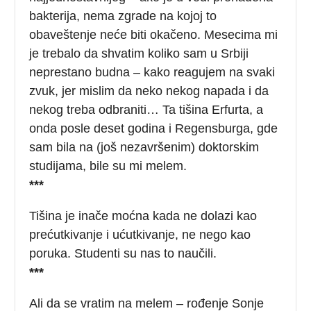
bakterija, nema zgrade na kojoj to
obaveštenje neće biti okačeno. Mesecima mi
je trebalo da shvatim koliko sam u Srbiji
neprestano budna – kako reagujem na svaki
zvuk, jer mislim da neko nekog napada i da
nekog treba odbraniti… Ta tišina Erfurta, a
onda posle deset godina i Regensburga, gde
sam bila na (još nezavršenim) doktorskim
studijama, bile su mi melem.
***
Tišina je inače moćna kada ne dolazi kao
prećutkivanje i ućutkivanje, ne nego kao
poruka. Studenti su nas to naučili.
***
Ali da se vratim na melem – rođenje Sonje