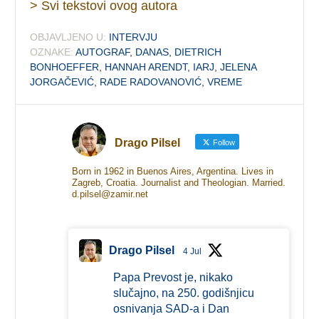
> Svi tekstovi ovog autora
OBJAVLJENO U:
INTERVJU
OZNAKE:
AUTOGRAF
,
DANAS
,
DIETRICH
BONHOEFFER
,
HANNAH ARENDT
,
IARJ
,
JELENA
JORGAČEVIĆ
,
RADE RADOVANOVIĆ
,
VREME
Drago Pilsel
Follow
Born in 1962 in Buenos Aires, Argentina. Lives in
Zagreb, Croatia. Journalist and Theologian. Married.
d.pilsel@zamir.net
Drago Pilsel
4 Jul
Papa Prevost je, nikako
slučajno, na 250. godišnjicu
osnivanja SAD-a i Dan