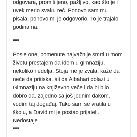
odgovara, promišljeno, pažljivo, kao što je i
uvek merio svaku reč. Ponovo sam mu
pisala, ponovo mi je odgovorio. To je trajalo
godinama.
***
Posle one, pomenute najvažnije smrti u mom
životu prestajem da idem u gimnaziju,
nekoliko nedelja. Stoja me je zvala, kaže da
neće da pritiska, ali da Albahari dolazi u
Gimnaziju na književno veče i da bi bilo
dobro da, zajedno sa još jednim đakom,
vodim taj događaj. Tako sam se vratila u
školu, a David mi je postao prijatelj.
Nedostaje.
***