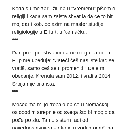
Kada su me zadužili da u “Vremenu” pišem o
religiji i kada sam zaista shvatila da će to biti
moj dar i kob, odlazim na master studije
religiologije u Erfurt, u Nemačku.
***
Dan pred put shvatim da ne mogu da odem.
Filip me ubeđuje: “Zateći ćeš nas iste kad se
vratiš, samo ćeš se ti promeniti.” Daje mi
obećanje. Krenula sam 2012. i vratila 2014.
Srbija nije bila ista.
***
Mesecima mi je trebalo da se u Nemačkoj
oslobodim strepnje od svega što bi moglo da
pođe po zlu. Tamo sistem radi od
najjednostavnijeg – ako je u vodi pronađena