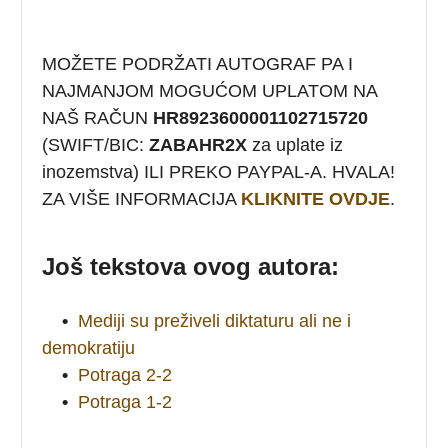
MOŽETE PODRŽATI AUTOGRAF PA I
NAJMANJOM MOGUĆOM UPLATOM NA
NAŠ RAČUN
HR8923600001102715720
(SWIFT/BIC:
ZABAHR2X
za uplate iz
inozemstva) ILI PREKO PAYPAL-A. HVALA!
ZA VIŠE INFORMACIJA
KLIKNITE OVDJE
.
Još tekstova ovog autora:
•
Mediji su preživeli diktaturu ali ne i
demokratiju
•
Potraga 2-2
•
Potraga 1-2