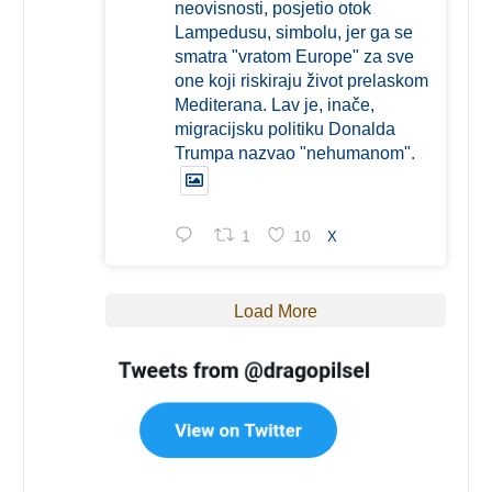
neovisnosti, posjetio otok
Lampedusu, simbolu, jer ga se
smatra "vratom Europe" za sve
one koji riskiraju život prelaskom
Mediterana. Lav je, inače,
migracijsku politiku Donalda
Trumpa nazvao "nehumanom".
1
10
X
Load More