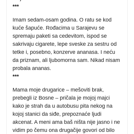
***
Imam sedam-osam godina. O ratu se kod
kuće šapuće. Rođacima u Sarajevu se
spremaju paketi sa cedevitom, ispod se
sakrivaju cigarete, lepe sveske za sestru od
tetke i, posebno, konzerve ananasa. I neću
da priznam, ali ljubomorna sam. Nikad nisam
probala ananas.
***
Mama moje drugarice – mešoviti brak,
prebegli iz Bosne – pričala je mojoj majci
kako je strah da u autobusu pita nekog na
kojoj stanici da siđe, prepoznaće ljudi
akcenat. A meni ama baš ništa nije jasno i ne
vidim po čemu ona drugačije govori od bilo