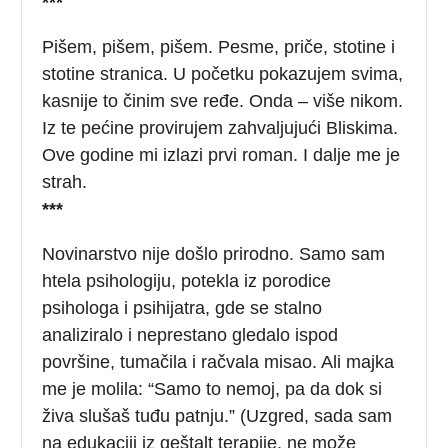
***
Pišem, pišem, pišem. Pesme, priče, stotine i
stotine stranica. U početku pokazujem svima,
kasnije to činim sve ređe. Onda – više nikom.
Iz te pećine provirujem zahvaljujući Bliskima.
Ove godine mi izlazi prvi roman. I dalje me je
strah.
***
Novinarstvo nije došlo prirodno. Samo sam
htela psihologiju, potekla iz porodice
psihologa i psihijatra, gde se stalno
analiziralo i neprestano gledalo ispod
površine, tumačila i račvala misao. Ali majka
me je molila: “Samo to nemoj, pa da dok si
živa slušaš tuđu patnju.” (Uzgred, sada sam
na edukaciji iz geštalt terapije, ne može