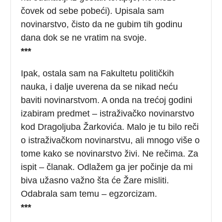
čovek od sebe pobeći). Upisala sam
novinarstvo, čisto da ne gubim tih godinu
dana dok se ne vratim na svoje.
***
Ipak, ostala sam na Fakultetu političkih
nauka, i dalje uverena da se nikad neću
baviti novinarstvom. A onda na trećoj godini
izabiram predmet – istraživačko novinarstvo
kod Dragoljuba Žarkovića. Malo je tu bilo reči
o istraživačkom novinarstvu, ali mnogo više o
tome kako se novinarstvo živi. Ne rečima. Za
ispit – članak. Odlažem ga jer počinje da mi
biva užasno važno šta će Žare misliti.
Odabrala sam temu – egzorcizam.
***