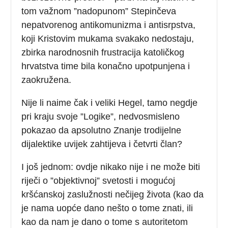
tom važnom ”nadopunom” Stepinčeva
nepatvorenog antikomunizma i antisrpstva,
koji Kristovim mukama svakako nedostaju,
zbirka narodnosnih frustracija katoličkog
hrvatstva time bila konačno upotpunjena i
zaokružena.
Nije li naime čak i veliki Hegel, tamo negdje
pri kraju svoje ”Logike”, nedvosmisleno
pokazao da apsolutno Znanje trodijelne
dijalektike uvijek zahtijeva i četvrti član?
I još jednom: ovdje nikako nije i ne može biti
riječi o ”objektivnoj” svetosti i mogućoj
kršćanskoj zaslužnosti nečijeg života (kao da
je nama uopće dano nešto o tome znati, ili
kao da nam je dano o tome s autoritetom