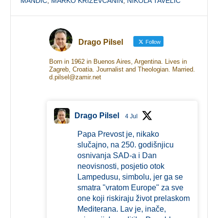
MANDIĆ
,
MARKO KRIŽEVČANIN
,
NIKOLA TAVELIĆ
Drago Pilsel
Follow
Born in 1962 in Buenos Aires, Argentina. Lives in
Zagreb, Croatia. Journalist and Theologian. Married.
d.pilsel@zamir.net
Drago Pilsel
4 Jul
Papa Prevost je, nikako
slučajno, na 250. godišnjicu
osnivanja SAD-a i Dan
neovisnosti, posjetio otok
Lampedusu, simbolu, jer ga se
smatra "vratom Europe" za sve
one koji riskiraju život prelaskom
Mediterana. Lav je, inače,