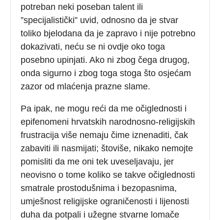
potreban neki poseban talent ili
”specijalistički” uvid, odnosno da je stvar
toliko bjelodana da je zapravo i nije potrebno
dokazivati, neću se ni ovdje oko toga
posebno upinjati. Ako ni zbog čega drugog,
onda sigurno i zbog toga stoga što osjećam
zazor od mlaćenja prazne slame.
Pa ipak, ne mogu reći da me očiglednosti i
epifenomeni hrvatskih narodnosno-religijskih
frustracija više nemaju čime iznenaditi, čak
zabaviti ili nasmijati; štoviše, nikako nemojte
pomisliti da me oni tek uveseljavaju, jer
neovisno o tome koliko se takve očiglednosti
smatrale prostodušnima i bezopasnima,
umješnost religijske ograničenosti i lijenosti
duha da potpali i užegne stvarne lomače