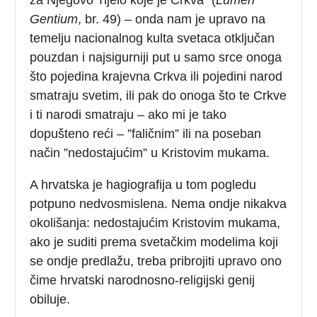
Gentium
, br. 49) – onda nam je upravo na
temelju nacionalnog kulta svetaca otključan
pouzdan i najsigurniji put u samo srce onoga
što pojedina krajevna Crkva ili pojedini narod
smatraju svetim, ili pak do onoga što te Crkve
i ti narodi smatraju – ako mi je tako
dopušteno reći – ”faličnim” ili na poseban
način ”nedostajućim” u Kristovim mukama.
A hrvatska je hagiografija u tom pogledu
potpuno nedvosmislena. Nema ondje nikakva
okolišanja: nedostajućim Kristovim mukama,
ako je suditi prema svetačkim modelima koji
se ondje predlažu, treba pribrojiti upravo ono
čime hrvatski narodnosno-religijski genij
obiluje.