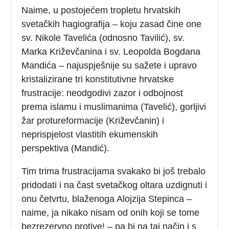
Naime, u postojećem tropletu hrvatskih
svetačkih hagiografija – koju zasad čine one
sv. Nikole Tavelića (odnosno Tavilić), sv.
Marka Križevčanina i sv. Leopolda Bogdana
Mandića – najuspješnije su sažete i upravo
kristalizirane tri konstitutivne hrvatske
frustracije: neodgodivi zazor i odbojnost
prema islamu i muslimanima (Tavelić), gorljivi
žar protureformacije (Križevčanin) i
neprispjelost vlastitih ekumenskih
perspektiva (Mandić).
Tim trima frustracijama svakako bi još trebalo
pridodati i na čast svetačkog oltara uzdignuti i
onu četvrtu, blaženoga Alojzija Stepinca –
naime, ja nikako nisam od onih koji se tome
bezrezervno protive! – pa bi na taj način i s