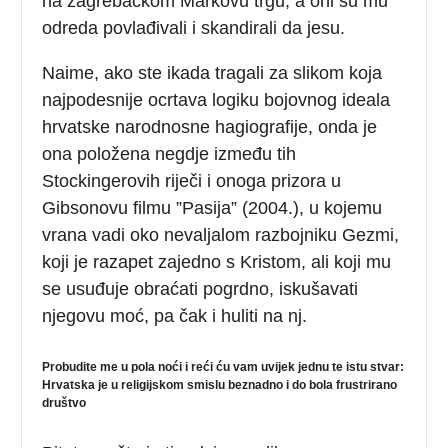
na zagrebačkom Markovu trgu, a oni su mu
odreda povlađivali i skandirali da jesu.
Naime, ako ste ikada tragali za slikom koja
najpodesnije ocrtava logiku bojovnog ideala
hrvatske narodnosne hagiografije, onda je
ona položena negdje između tih
Stockingerovih riječi i onoga prizora u
Gibsonovu filmu ”Pasija” (2004.), u kojemu
vrana vadi oko nevaljalom razbojniku Gezmi,
koji je razapet zajedno s Kristom, ali koji mu
se usuđuje obraćati pogrdno, iskušavati
njegovu moć, pa čak i huliti na nj.
Probudite me u pola noći i reći ću vam uvijek jednu te istu stvar:
Hrvatska je u religijskom smislu beznadno i do bola frustrirano
društvo