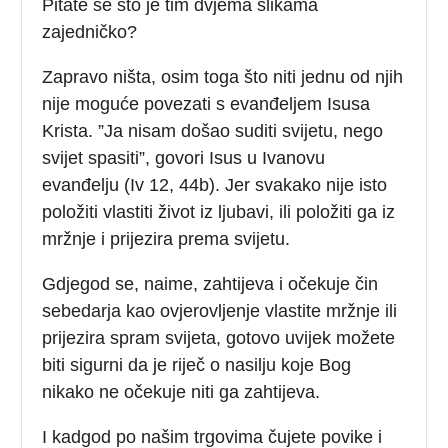
Pitate se što je tim dvjema slikama
zajedničko?
Zapravo ništa, osim toga što niti jednu od njih
nije moguće povezati s evanđeljem Isusa
Krista. ”Ja nisam došao suditi svijetu, nego
svijet spasiti”, govori Isus u Ivanovu
evanđelju (Iv 12, 44b). Jer svakako nije isto
položiti vlastiti život iz ljubavi, ili položiti ga iz
mržnje i prijezira prema svijetu.
Gdjegod se, naime, zahtijeva i očekuje čin
sebedarja kao ovjerovljenje vlastite mržnje ili
prijezira spram svijeta, gotovo uvijek možete
biti sigurni da je riječ o nasilju koje Bog
nikako ne očekuje niti ga zahtijeva.
I kadgod po našim trgovima čujete povike i