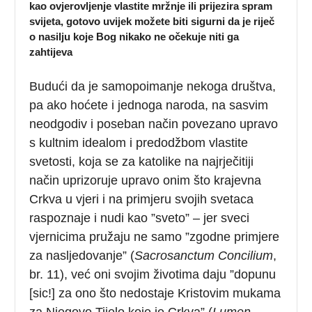
kao ovjerovljenje vlastite mržnje ili prijezira spram
svijeta, gotovo uvijek možete biti sigurni da je riječ
o nasilju koje Bog nikako ne očekuje niti ga
zahtijeva
Budući da je samopoimanje nekoga društva,
pa ako hoćete i jednoga naroda, na sasvim
neodgodiv i poseban način povezano upravo
s kultnim idealom i predodžbom vlastite
svetosti, koja se za katolike na najrječitiji
način uprizoruje upravo onim što krajevna
Crkva u vjeri i na primjeru svojih svetaca
raspoznaje i nudi kao ”sveto” – jer sveci
vjernicima pružaju ne samo ”zgodne primjere
za nasljedovanje” (
Sacrosanctum Concilium
,
br. 11), već oni svojim životima daju ”dopunu
[sic!] za ono što nedostaje Kristovim mukama
za Njegovo Tijelo koje je Crkva” (
Lumen