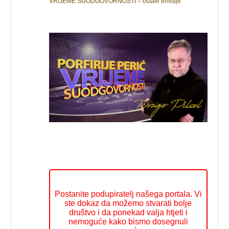
VRIJEME SUODGOVORNOSTI – ostale emisije
Postanite podupiratelj našega portala. Vi
ste dokaz da možemo stvarati bolje
društvo i da ponekad valja htjeti i
nemoguće kako bismo dosegnuli