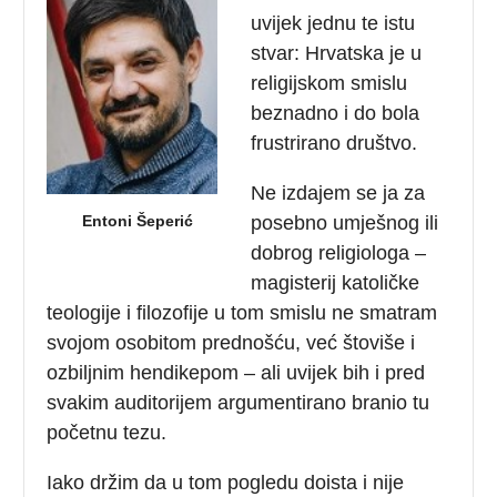
uvijek jednu te istu
stvar: Hrvatska je u
religijskom smislu
beznadno i do bola
frustrirano društvo.
Ne izdajem se ja za
Entoni Šeperić
posebno umješnog ili
dobrog religiologa –
magisterij katoličke
teologije i filozofije u tom smislu ne smatram
svojom osobitom prednošću, već štoviše i
ozbiljnim hendikepom – ali uvijek bih i pred
svakim auditorijem argumentirano branio tu
početnu tezu.
Iako držim da u tom pogledu doista i nije