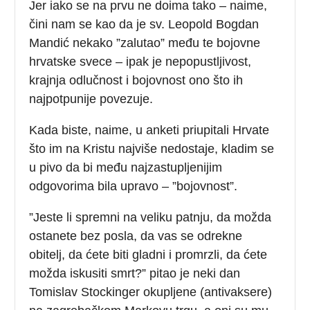
Jer iako se na prvu ne doima tako – naime,
čini nam se kao da je sv. Leopold Bogdan
Mandić nekako ”zalutao” među te bojovne
hrvatske svece – ipak je nepopustljivost,
krajnja odlučnost i bojovnost ono što ih
najpotpunije povezuje.
Kada biste, naime, u anketi priupitali Hrvate
što im na Kristu najviše nedostaje, kladim se
u pivo da bi među najzastupljenijim
odgovorima bila upravo – ”bojovnost”.
”Jeste li spremni na veliku patnju, da možda
ostanete bez posla, da vas se odrekne
obitelj, da ćete biti gladni i promrzli, da ćete
možda iskusiti smrt?” pitao je neki dan
Tomislav Stockinger okupljene (antivaksere)