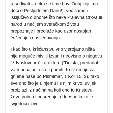
rasuđivati – neka se time bavi Onaj koji ima
doći o Posljednjem Danu!), već samo i
isključivo o onome što neka krajevna Crkva ili
narod u nečijem svetačkom životu
prepoznaje i predlaže kao uzor dostojan
čašćenja i nasljedovanja.
I kao što u kršćanstvu vrlo vjerojatno ništa
nije moguće misliti izvan i neovisno o njegovu
”žrtvoslovnom” karakteru (”Doista, predadoh
vam ponajprije što i primih: Krist umrije za
grijehe naše po Pismima”, 1 Kor 15, 3), tako i
sve ono što je u njemu i s njim krivo, uvijek
proizlazi iz načina na koji ono tu Kristovu
žrtvu poima i posreduje, odnosno kako je
svjedoči i živi.