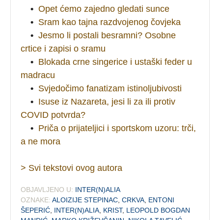
•
Opet ćemo zajedno gledati sunce
•
Sram kao tajna razdvojenog čovjeka
•
Jesmo li postali besramni? Osobne
crtice i zapisi o sramu
•
Blokada crne singerice i ustaški feder u
madracu
•
Svjedočimo fanatizam istinoljubivosti
•
Isuse iz Nazareta, jesi li za ili protiv
COVID potvrda?
•
Priča o prijateljici i sportskom uzoru: trči,
a ne mora
> Svi tekstovi ovog autora
OBJAVLJENO U:
INTER(N)ALIA
OZNAKE:
ALOIZIJE STEPINAC
,
CRKVA
,
ENTONI
ŠEPERIĆ
,
INTER(N)ALIA
,
KRIST
,
LEOPOLD BOGDAN