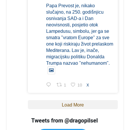
Papa Prevost je, nikako
slučajno, na 250. godišnjicu
osnivanja SAD-a i Dan
neovisnosti, posjetio otok
Lampedusu, simbolu, jer ga se
smatra "vratom Europe" za sve
one koji riskiraju život prelaskom
Mediterana. Lav je, inače,
migracijsku politiku Donalda
Trumpa nazvao "nehumanom".
1
10
X
Load More