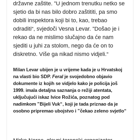
državne zaštite. ”U jednom trenutku netko se
sjetio da bi nas bilo dobro zaštititi, pa smo
dobili inspektora koji bi to, kao, trebao
odraditi“, svjedoči Vesna Levar. ”Došao je i
rekao da ne mislimo slučajno da će nam
sjediti u juhi za stolom, nego da će on to
diskretno. Više ga nikad nismo vidjeli.“
Milan Levar ubijen je u vrijeme kada je u Hrvatskoj
na vlasti bio SDP.
Feral
je svojedobno objavio
dokumente iz kojih se vidjelo kako je policija još
1999. imala detaljna saznanja o režiji atentata,
uključujući iskaz Ivice Rožića, poznatog pod
nadimkom ”Bijeli Vuk“, koji je tada priznao da je
osobno pripremao ubojstvo i ”čekao zeleno svjetlo“