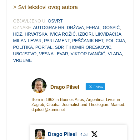
> Svi tekstovi ovog autora
OBJAVLJENO U:
OSVRT
OZNAKE:
AUTOGRAF.HR
,
DRŽAVA
,
FERAL
,
GOSPIĆ
,
HDZ
,
HRVATSKA
,
IVICA ROŽIĆ
,
IZBORI
,
LIKVIDACIJA
,
MILAN LEVAR
,
PARLAMENT
,
PEŠČANIK.NET
,
POLICIJA
,
POLITIKA
,
PORTAL
,
SDP
,
TIHOMIR OREŠKOVIĆ
,
UBOJSTVO
,
VESNA LEVAR
,
VIKTOR IVANČIĆ
,
VLADA
,
VRIJEME
Drago Pilsel
Follow
Born in 1962 in Buenos Aires, Argentina. Lives in
Zagreb, Croatia. Journalist and Theologian. Married.
d.pilsel@zamir.net
Drago Pilsel
4 Jul