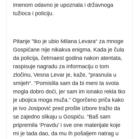
imenom odavno je upoznala i državnoga
tužioca i policiju.
Pitanje ”tko je ubio Milana Levara“ za mnoge
Gospićane nije nikakva enigma. Kada je čula
da policija, četrnaest godina nakon atentata,
raspisuje nagradu za informaciju o tom
zločinu, Vesna Levar je, kaže, ”prasnula u
smijeh“. ”Pomislila sam da bi meni ta svota
mogla dobro doći, jer sam im ionako rekla tko
je ubojica moga muža.“ Ogorčeno priča kako
je Ivo Josipović pred prošle izbore tražio da
se zajedno slikaju u Gospiću. ”Baš sam
pripremila ‘Pravdu’ i sve one materijale koje
mi je tada dao, da mu ih pošaljem natrag u