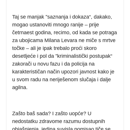
Taj se manjak ”saznanja i dokaza“, dakako,
mogao ustanoviti mnogo ranije – prije
četrnaest godina, recimo, od kada se potraga
za ubojicama Milana Levara ne miče s mrtve
točke – ali je ipak trebalo proći skoro
desetljeće i pol da ”kriminalistički postupak“
zakorači u novu fazu i da policija na
karakterističan način upozori javnost kako je
u svom radu na neriješenom slučaja i dalje
agilna.
Zašto baš sada? I zašto uopće? U
nedostatku zdravome razumu dostupnih
objašnjenja, jedina suvisla pomisao tiče se