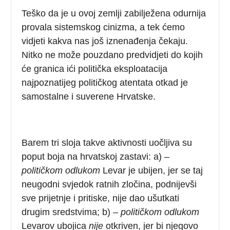
Teško da je u ovoj zemlji zabilježena odurnija
provala sistemskog cinizma, a tek ćemo
vidjeti kakva nas još iznenađenja čekaju.
Nitko ne može pouzdano predvidjeti do kojih
će granica ići politička eksploatacija
najpoznatijeg političkog atentata otkad je
samostalne i suverene Hrvatske.
Barem tri sloja takve aktivnosti uočljiva su
poput boja na hrvatskoj zastavi: a) –
političkom odlukom
Levar je ubijen, jer se taj
neugodni svjedok ratnih zločina, podnijevši
sve prijetnje i pritiske, nije dao ušutkati
drugim sredstvima; b) –
političkom
odlukom
Levarov ubojica
nije
otkriven, jer bi njegovo