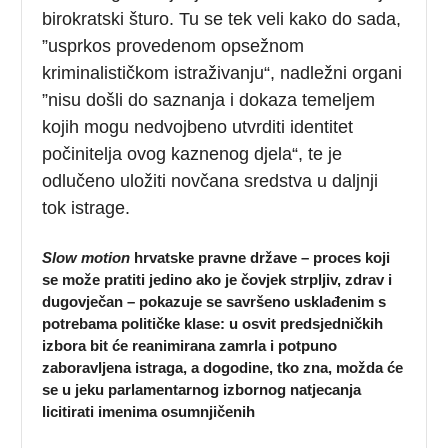
birokratski šturo. Tu se tek veli kako do sada,
”usprkos provedenom opsežnom
kriminalističkom istraživanju“, nadležni organi
”nisu došli do saznanja i dokaza temeljem
kojih mogu nedvojbeno utvrditi identitet
počinitelja ovog kaznenog djela“, te je
odlučeno uložiti novčana sredstva u daljnji
tok istrage.
Slow motion
hrvatske pravne države – proces koji
se može pratiti jedino ako je čovjek strpljiv, zdrav i
dugovječan – pokazuje se savršeno usklađenim s
potrebama političke klase: u osvit predsjedničkih
izbora bit će reanimirana zamrla i potpuno
zaboravljena istraga, a dogodine, tko zna, možda će
se u jeku parlamentarnog izbornog natjecanja
licitirati imenima osumnjičenih