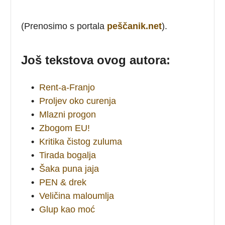
(Prenosimo s portala
peščanik.net
).
Još tekstova ovog autora:
•
Rent-a-Franjo
•
Proljev oko curenja
•
Mlazni progon
•
Zbogom EU!
•
Kritika čistog zuluma
•
Tirada bogalja
•
Šaka puna jaja
•
PEN & drek
•
Veličina maloumlja
•
Glup kao moć