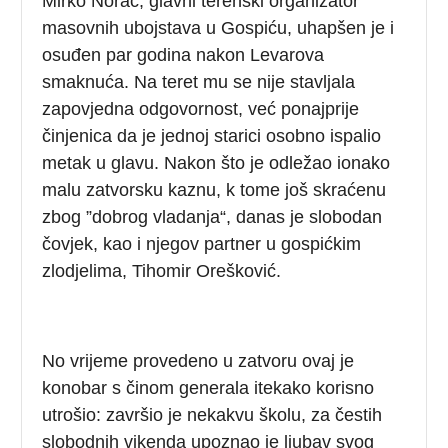
Mirko Norac, glavni terenski organizator
masovnih ubojstava u Gospiću, uhapšen je i
osuđen par godina nakon Levarova
smaknuća. Na teret mu se nije stavljala
zapovjedna odgovornost, već ponajprije
činjenica da je jednoj starici osobno ispalio
metak u glavu. Nakon što je odležao ionako
malu zatvorsku kaznu, k tome još skraćenu
zbog ”dobrog vladanja“, danas je slobodan
čovjek, kao i njegov partner u gospićkim
zlodjelima, Tihomir Orešković.
No vrijeme provedeno u zatvoru ovaj je
konobar s činom generala itekako korisno
utrošio: završio je nekakvu školu, za čestih
slobodnih vikenda upoznao je ljubav svog