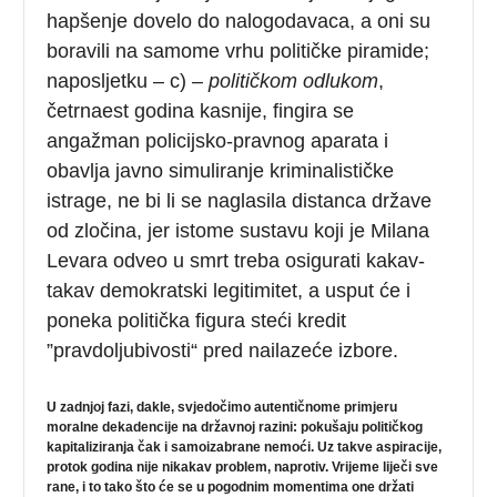
hapšenje dovelo do nalogodavaca, a oni su
boravili na samome vrhu političke piramide;
naposljetku – c) –
političkom
odlukom
,
četrnaest godina kasnije, fingira se
angažman policijsko-pravnog aparata i
obavlja javno simuliranje kriminalističke
istrage, ne bi li se naglasila distanca države
od zločina, jer istome sustavu koji je Milana
Levara odveo u smrt treba osigurati kakav-
takav demokratski legitimitet, a usput će i
poneka politička figura steći kredit
”pravdoljubivosti“ pred nailazeće izbore.
U zadnjoj fazi, dakle, svjedočimo autentičnome primjeru
moralne dekadencije na državnoj razini: pokušaju političkog
kapitaliziranja čak i samoizabrane nemoći. Uz takve aspiracije,
protok godina nije nikakav problem, naprotiv. Vrijeme liječi sve
rane, i to tako što će se u pogodnim momentima one držati