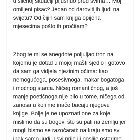
u sličnoj situaciji pljusnuo pred svima… Moj
omiljeni pisac? Jedan od darovitijih ljudi na
svijetu? Od čijih sam knjiga opijena
mjesecima pošto ih pročitam?
Zbog te mi se anegdote poljuljao tron na
kojemu je dotad u mojoj mašti sjedio i gotovo
da sam ga vidjela njezinim očima: kao
nemogućega, posesivnoga, makar bogatoga
i moćnog starca. Ničeg romantičnog, a još
manje poetičnoga nije bilo u tome, ničega od
zanosa u koji me inače bacaju njegove
knjige. Bolje je ne upoznati one za koje
mislimo da su bogovi što su pali na zemlju jer
mogli bismo se razočarati: na kraju smo svi
ipak samo ljudi. I svi prije ili poslije ostarimo.