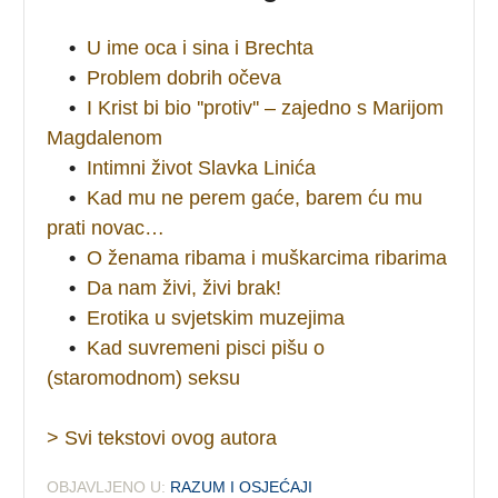
•
U ime oca i sina i Brechta
•
Problem dobrih očeva
•
I Krist bi bio ''protiv'' – zajedno s Marijom
Magdalenom
•
Intimni život Slavka Linića
•
Kad mu ne perem gaće, barem ću mu
prati novac…
•
O ženama ribama i muškarcima ribarima
•
Da nam živi, živi brak!
•
Erotika u svjetskim muzejima
•
Kad suvremeni pisci pišu o
(staromodnom) seksu
> Svi tekstovi ovog autora
OBJAVLJENO U:
RAZUM I OSJEĆAJI