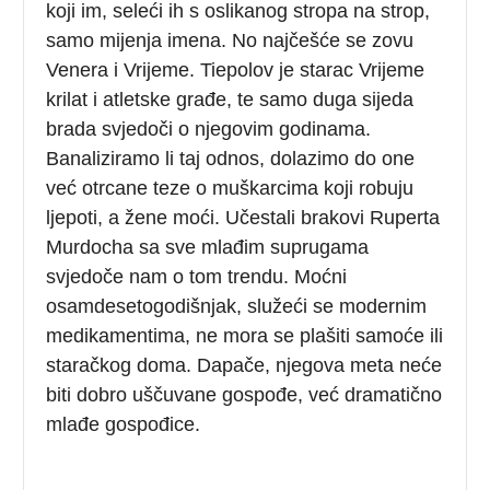
koji im, seleći ih s oslikanog stropa na strop,
samo mijenja imena. No najčešće se zovu
Venera i Vrijeme. Tiepolov je starac Vrijeme
krilat i atletske građe, te samo duga sijeda
brada svjedoči o njegovim godinama.
Banaliziramo li taj odnos, dolazimo do one
već otrcane teze o muškarcima koji robuju
ljepoti, a žene moći. Učestali brakovi Ruperta
Murdocha sa sve mlađim suprugama
svjedoče nam o tom trendu. Moćni
osamdesetogodišnjak, služeći se modernim
medikamentima, ne mora se plašiti samoće ili
staračkog doma. Dapače, njegova meta neće
biti dobro uščuvane gospođe, već dramatično
mlađe gospođice.