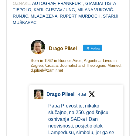
OZNAKE:
AUTOGRAF
,
FRANKFURT
,
GIAMBATTISTA
TIEPOLO
,
KARL GUSTAV JUNG
,
MILANA VUKOVIĆ-
RUNJIĆ
,
MLADA ŽENA
,
RUPERT MURDOCH
,
STARIJI
MUŠKARAC
Drago Pilsel
Follow
Born in 1962 in Buenos Aires, Argentina. Lives in
Zagreb, Croatia. Journalist and Theologian. Married.
d.pilsel@zamir.net
Drago Pilsel
4 Jul
Papa Prevost je, nikako
slučajno, na 250. godišnjicu
osnivanja SAD-a i Dan
neovisnosti, posjetio otok
Lampedusu, simbolu, jer ga se