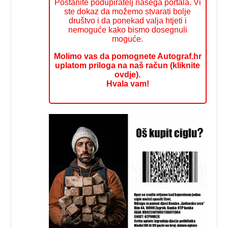
Postanite podupiratelj našega portala. Vi
ste dokaz da možemo stvarati bolje
društvo i da ponekad valja htjeti i
nemoguće kako bismo dosegnuli
moguće.
Molimo vas da pomognete Autograf.hr
uplatom priloga na naš račun (kliknite
ovdje).
Hvala vam!