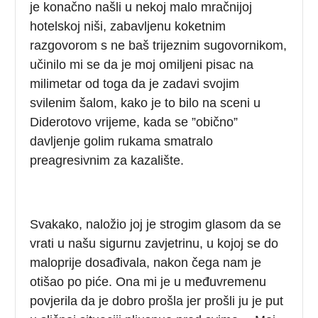
je konačno našli u nekoj malo mračnijoj
hotelskoj niši, zabavljenu koketnim
razgovorom s ne baš trijeznim sugovornikom,
učinilo mi se da je moj omiljeni pisac na
milimetar od toga da je zadavi svojim
svilenim šalom, kako je to bilo na sceni u
Diderotovo vrijeme, kada se ”obično”
davljenje golim rukama smatralo
preagresivnim za kazalište.
Svakako, naložio joj je strogim glasom da se
vrati u našu sigurnu zavjetrinu, u kojoj se do
maloprije dosađivala, nakon čega nam je
otišao po piće. Ona mi je u međuvremenu
povjerila da je dobro prošla jer prošli ju je put