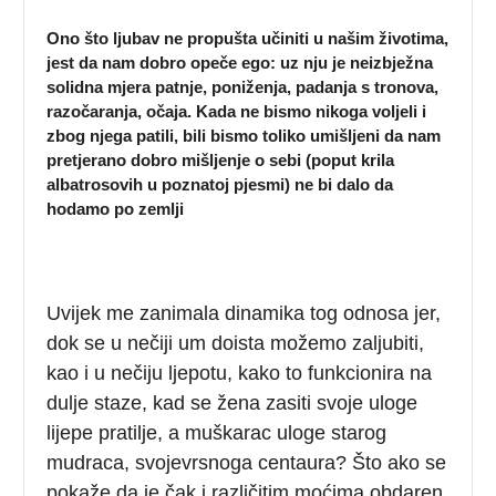
Ono što ljubav ne propušta učiniti u našim životima,
jest da nam dobro opeče ego: uz nju je neizbježna
solidna mjera patnje, poniženja, padanja s tronova,
razočaranja, očaja. Kada ne bismo nikoga voljeli i
zbog njega patili, bili bismo toliko umišljeni da nam
pretjerano dobro mišljenje o sebi (poput krila
albatrosovih u poznatoj pjesmi) ne bi dalo da
hodamo po zemlji
Uvijek me zanimala dinamika tog odnosa jer,
dok se u nečiji um doista možemo zaljubiti,
kao i u nečiju ljepotu, kako to funkcionira na
dulje staze, kad se žena zasiti svoje uloge
lijepe pratilje, a muškarac uloge starog
mudraca, svojevrsnoga centaura? Što ako se
pokaže da je čak i različitim moćima obdaren