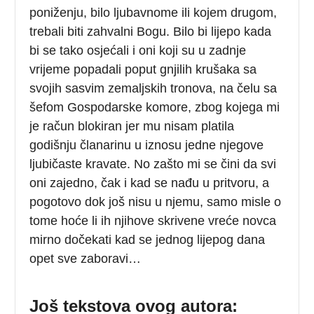
poniženju, bilo ljubavnome ili kojem drugom,
trebali biti zahvalni Bogu. Bilo bi lijepo kada
bi se tako osjećali i oni koji su u zadnje
vrijeme popadali poput gnjilih krušaka sa
svojih sasvim zemaljskih tronova, na čelu sa
šefom Gospodarske komore, zbog kojega mi
je račun blokiran jer mu nisam platila
godišnju članarinu u iznosu jedne njegove
ljubičaste kravate. No zašto mi se čini da svi
oni zajedno, čak i kad se nađu u pritvoru, a
pogotovo dok još nisu u njemu, samo misle o
tome hoće li ih njihove skrivene vreće novca
mirno dočekati kad se jednog lijepog dana
opet sve zaboravi…
Još tekstova ovog autora: