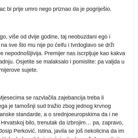
c bi prije umro nego priznao da je pogriješio.
o, više od dvije godine, taj neobuzdani ego i
 na sve što mu nije po ćeifu i tvrdoglavo se drži
ve nepodnošljivija. Premijer nas iscrpljuje kao kakva
dnju. Osjetite se malaksalo i pomislite: pa valjda u
emijerove sujete.
Mjesecima se razvlačila zajebancija treba li
ega je tamošnji sud tražio zbog jednog krvnog
kanske standarde, a o srednjoeuropskima da i ne
e Hrvatskoj bilo, trenutak da izbrojim… pa, zapravo,
sip Perković. Istina, javila se još nekolicina da im