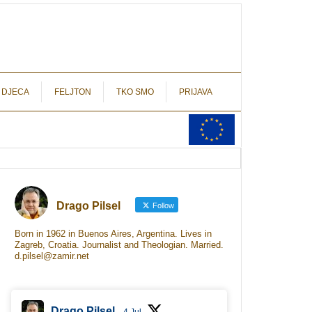
autograf.hr
novinarstvo s potpisom
 DJECA
FELJTON
TKO SMO
PRIJAVA
Drago Pilsel
Follow
Born in 1962 in Buenos Aires, Argentina. Lives in
Zagreb, Croatia. Journalist and Theologian. Married.
d.pilsel@zamir.net
Drago Pilsel