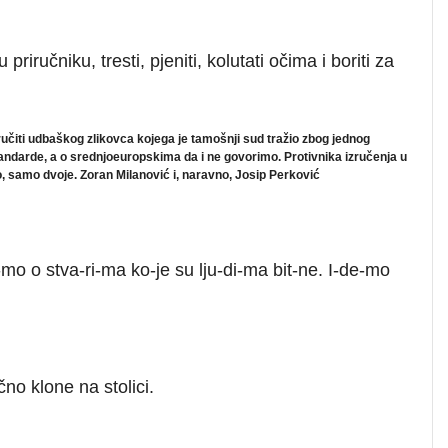
riručniku, tresti, pjeniti, kolutati očima i boriti za
ručiti udbaškog zlikovca kojega je tamošnji sud tražio zbog jednog
andarde, a o srednjoeuropskima da i ne govorimo. Protivnika izručenja u
vo, samo dvoje. Zoran Milanović i, naravno, Josip Perković
mo o stva-ri-ma ko-je su lju-di-ma bit-ne. I-de-mo
no klone na stolici.