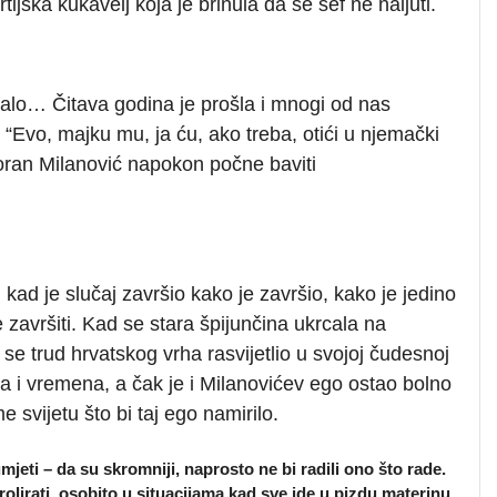
tijska kukavelj koja je brinula da se šef ne naljuti.
I trajalo… Čitava godina je prošla i mnogi od nas
i: “Evo, majku mu, ja ću, ako treba, otići u njemački
oran Milanović napokon počne baviti
kad je slučaj završio kako je završio, kako je jedino
završiti. Kad se stara špijunčina ukrcala na
m se trud hrvatskog vrha rasvijetlio u svojoj čudesnoj
vca i vremena, a čak je i Milanovićev ego ostao bolno
 svijetu što bi taj ego namirilo.
umjeti – da su skromniji, naprosto ne bi radili ono što rade.
rolirati, osobito u situacijama kad sve ide u pizdu materinu.