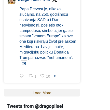
4 Jul
Papa Prevost je, nikako
slučajno, na 250. godišnjicu
osnivanja SAD-a i Dan
neovisnosti, posjetio otok
Lampedusu, simbolu, jer ga se
smatra "vratom Europe" za sve
one koji riskiraju život prelaskom
Mediterana. Lav je, inače,
migracijsku politiku Donalda
Trumpa nazvao "nehumanom".
1
10
X
Load More