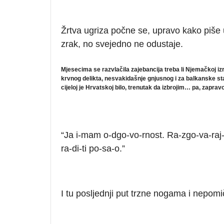
Žrtva ugriza počne se, upravo kako piše u p
zrak, no svejedno ne odustaje.
Mjesecima se razvlačila zajebancija treba li Njemačkoj iz
krvnog delikta, nesvakidašnje gnjusnog i za balkanske st
cijeloj je Hrvatskoj bilo, trenutak da izbrojim… pa, zapra
“Ja i-mam o-dgo-vo-rnost. Ra-zgo-va-raj-
ra-di-ti po-sa-o.”
I tu posljednji put trzne nogama i nepomič