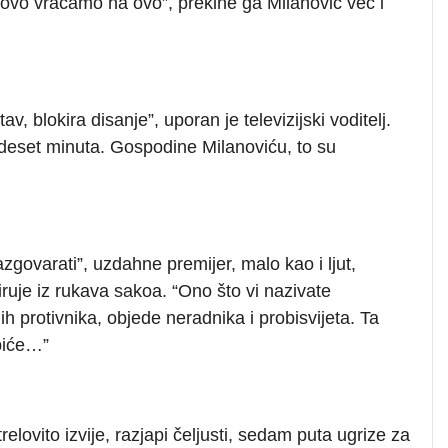
vo vraćamo na ovo”, prekine ga Milanović već i
, blokira disanje”, uporan je televizijski voditelj.
deset minuta. Gospodine Milanoviću, to su
zgovarati”, uzdahne premijer, malo kao i ljut,
iruje iz rukava sakoa. “Ono što vi nazivate
 protivnika, objede neradnika i probisvijeta. Ta
biće…”
lovito izvije, razjapi čeljusti, sedam puta ugrize za