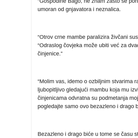
“Gospodine Bago, ne znam zašto se pono
umoran od gnjavatora i neznalica.
“Otrov crne mambe paralizira živčani sustav
“Odraslog čovjeka može ubiti već za dva
činjenice.”
“Molim vas, idemo o ozbiljnim stvarima ra
ljubopitljivo gledajući mambu koja mu izv
činjenicama odvratna su podmetanja mojih
pogledajte samo ovo bezazleno i drago 
Bezazleno i drago biće u tome se času stre