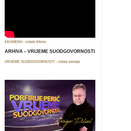
EKUMENA – ostale tribine
ARHIVA – VRIJEME SUODGOVORNOSTI
VRIJEME SUODGOVORNOSTI – ostale emisije