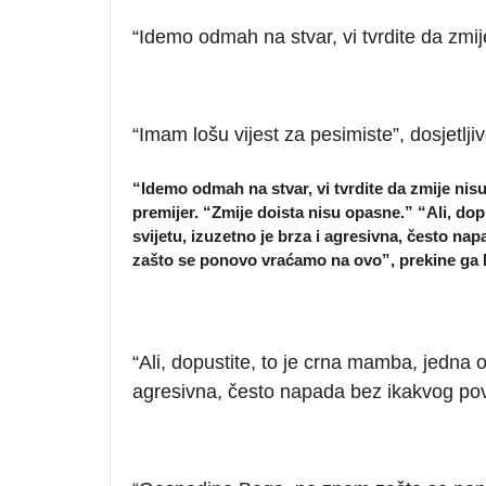
“Idemo odmah na stvar, vi tvrdite da zmi
“Imam lošu vijest za pesimiste”, dosjetlji
“Idemo odmah na stvar, vi tvrdite da zmije nisu
premijer. “Zmije doista nisu opasne.” “Ali, dop
svijetu, izuzetno je brza i agresivna, često
zašto se ponovo vraćamo na ovo”, prekine ga M
“Ali, dopustite, to je crna mamba, jedna od
agresivna, često napada bez ikakvog p