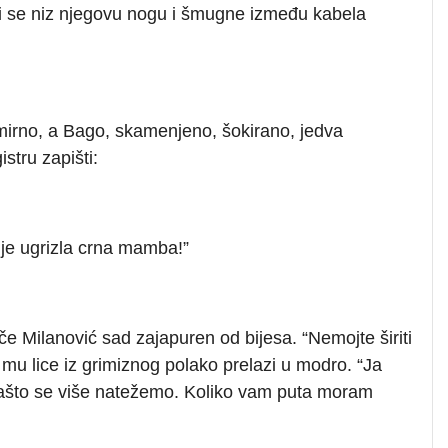
ti se niz njegovu nogu i šmugne između kabela
 mirno, a Bago, skamenjeno, šokirano, jedva
stru zapišti:
je ugrizla crna mamba!”
če Milanović sad zajapuren od bijesa. “Nemojte širiti
 mu lice iz grimiznog polako prelazi u modro. “Ja
zašto se više natežemo. Koliko vam puta moram