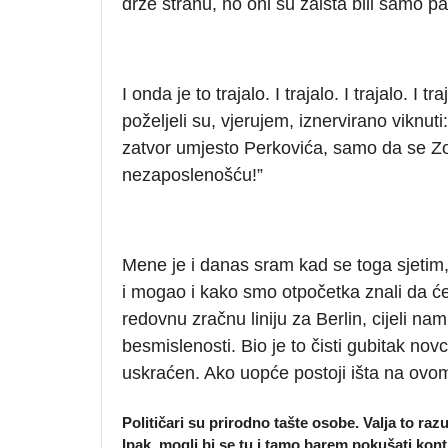
drže stranu, no oni su zaista bili samo par
I onda je to trajalo. I trajalo. I trajalo. 
poželjeli su, vjerujem, iznervirano viknut
zatvor umjesto Perkovića, samo da se Z
nezaposlenošću!”
Mene je i danas sram kad se toga sjetim, 
i mogao i kako smo otpočetka znali da će 
redovnu zračnu liniju za Berlin, cijeli na
besmislenosti. Bio je to čisti gubitak no
uskraćen. Ako uopće postoji išta na ovome
Političari su prirodno tašte osobe. Valja to raz
Ipak, mogli bi se tu i tamo barem pokušati kont