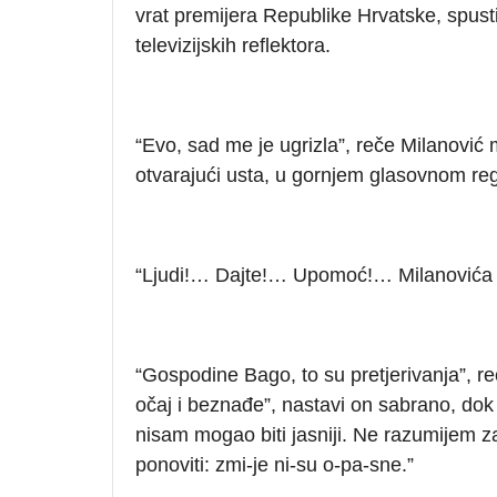
vrat premijera Republike Hrvatske, spus
televizijskih reflektora.
“Evo, sad me je ugrizla”, reče Milanović
otvarajući usta, u gornjem glasovnom regi
“Ljudi!… Dajte!… Upomoć!… Milanovića 
“Gospodine Bago, to su pretjerivanja”, re
očaj i beznađe”, nastavi on sabrano, dok
nisam mogao biti jasniji. Ne razumijem 
ponoviti: zmi-je ni-su o-pa-sne.”