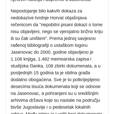
Nepostojanje bilo kakvih dokaza za
nedokazive tvrdnje Horvat objašnjava
rečenicom da ”nepobitni pisani dokazi o tome
nisu objavljeni, nego se vjerojatno brižno kriju
ili su čak uništeni”. Prema jednoj savjesno
rađenoj bibliografiji o ustaškom logoru
Jasenovac do 2000. godine objavljeno je
1.106 knjiga, 1.482 memoarska zapisa i
studijska članka, 108 zbirki dokumenata, a u
posljednjih 15 godina ta je obilna građa
dodatno obogaćena. Sve je to potkrijepljeno
desecima tisuća dokumenata koji se odnose
na Jasenovac, a pohranjeni su u središnjim
arhivima država koje su nastale na području
bivše Jugoslavije i u pedesetak lokalnih
arhiva. Među njima je i velik broj dokumenata