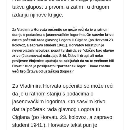
takvu glupost u prvom, a zatim i u drugom
izdanju njihove knjige.
Za Vladimira Horvata općenito se može reći da je u ratnom
stanju s podacima o jasenovačkim logorima. On sasvim krivo
datira početak rada glavnog Logora III Ciglana (po Horvatu 23.
kolovoz, a zapravo studeni 1941.). Horvatov tekst pun je
nevjerojatnih nebuloza, poput tvrdnji da se ”obično kao glavne
žrtve (Jasenovca) nabrajaju Srbi, Židovi i drugi, ali neke
povijesne činjenice upućuju na zaključak da su to većinom bili
Hrvati” ili da je poslijeratni ”partizanski logor… imao znatno
veći broj žrtava od ustaškog (logora)”
Za Vladimira Horvata općenito se može reći
da je u ratnom stanju s podacima o
jasenovačkim logorima. On sasvim krivo
datira početak rada glavnog Logora III
Ciglana (po Horvatu 23. kolovoz, a zapravo
studeni 1941.). Horvatov tekst pun je