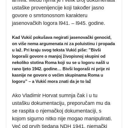
ustaške provenijencije koji također jasno
govore o smrtonosnom karakteru
jasenovačkih logora l941. – l945. godine.
Kad Vukić pokušava negirati jasenovački genocid,
on više nema argumenata ni za poluistinu i propada
u laž. Pri kraju svog teksta Vukić piše: ”Bivši
logoraši govore o manjoj živopisnoj skupini od
nekoliko stotina Roma koji su se u logoru našli u
rano ljeto 1942. godine… Bivši logoraši ni prije ni
kasnije ne govore o većim skupinama Roma u
logoru” – a Vukić mora znati da je to laž
Ako Vladimir Horvat sumnja čak i u tu
ustašku dokumentaciju, preporučam mu da
se raspita o njemačkoj dokumentaciji, s
kojom sigurno nitko nije mogao manipulirati.
Već od prvih tjedana NDH 1941. njemački