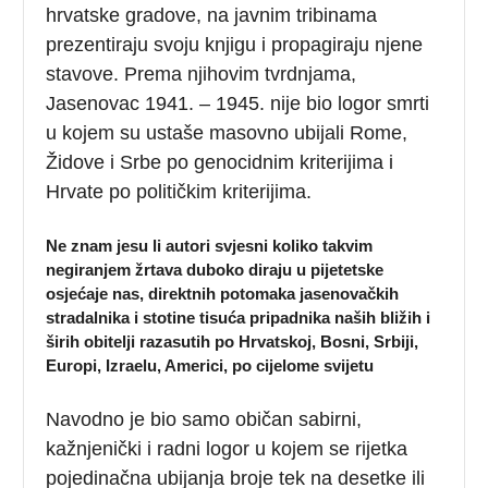
hrvatske gradove, na javnim tribinama
prezentiraju svoju knjigu i propagiraju njene
stavove. Prema njihovim tvrdnjama,
Jasenovac 1941. – 1945. nije bio logor smrti
u kojem su ustaše masovno ubijali Rome,
Židove i Srbe po genocidnim kriterijima i
Hrvate po političkim kriterijima.
Ne znam jesu li autori svjesni koliko takvim
negiranjem žrtava duboko diraju u pijetetske
osjećaje nas, direktnih potomaka jasenovačkih
stradalnika i stotine tisuća pripadnika naših bližih i
širih obitelji razasutih po Hrvatskoj, Bosni, Srbiji,
Europi, Izraelu, Americi, po cijelome svijetu
Navodno je bio samo običan sabirni,
kažnjenički i radni logor u kojem se rijetka
pojedinačna ubijanja broje tek na desetke ili