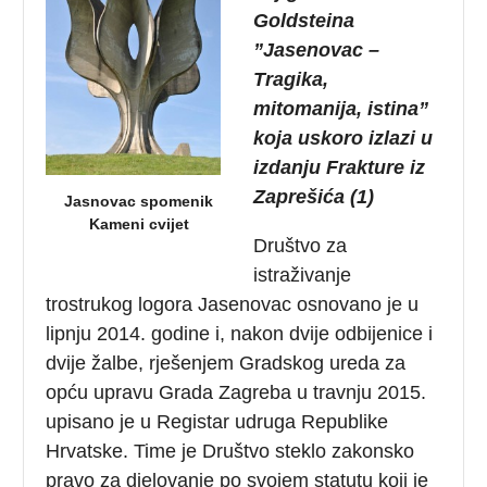
Goldsteina
”
Jasenovac –
Tragika,
mitomanija, istina”
koja uskoro izlazi u
izdanju Frakture iz
Zaprešića (1)
Jasnovac spomenik
Kameni cvijet
Društvo za
istraživanje
trostrukog logora Jasenovac osnovano je u
lipnju 2014. godine i, nakon dvije odbijenice i
dvije žalbe, rješenjem Gradskog ureda za
opću upravu Grada Zagreba u travnju 2015.
upisano je u Registar udruga Republike
Hrvatske. Time je Društvo steklo zakonsko
pravo za djelovanje po svojem statutu koji je