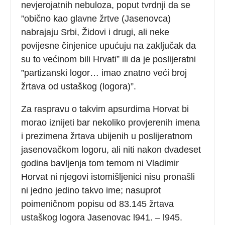
nevjerojatnih nebuloza, poput tvrdnji da se
”obično kao glavne žrtve (Jasenovca)
nabrajaju Srbi, Židovi i drugi, ali neke
povijesne činjenice upućuju na zaključak da
su to većinom bili Hrvati” ili da je poslijeratni
”partizanski logor… imao znatno veći broj
žrtava od ustaškog (logora)”.
Za raspravu o takvim apsurdima Horvat bi
morao iznijeti bar nekoliko provjerenih imena
i prezimena žrtava ubijenih u poslijeratnom
jasenovačkom logoru, ali niti nakon dvadeset
godina bavljenja tom temom ni Vladimir
Horvat ni njegovi istomišljenici nisu pronašli
ni jedno jedino takvo ime; nasuprot
poimeničnom popisu od 83.145 žrtava
ustaškog logora Jasenovac l941. – l945.