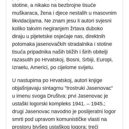
stotine, a nikako na bezbrojne tisuće
muškaraca, žena i djece nestalih u masovnim
likvidacijama. Ne znam jesu li autori svjesni
koliko takvim negiranjem žrtava duboko
diraju u pijetetske osjećaje nas, direktnih
potomaka jasenovačkih stradalnika i stotine
tisuća pripadnika naših bližih i širih obitelji
razasutih po Hrvatskoj, Bosni, Srbiji, Europi,
Izraelu, Americi, po cijelome svijetu.
U nastupima po Hrvatskoj, autori knjige
objašnjavaju sintagmu ”trostruki Jasenovac”
u imenu svoga Društva: prvi Jasenovac je
ustaški logorski kompleks 1941. – 1945.;
drugi Jasenovac navodno je poslijeratni logor
smrti pod upravom komunističke vlasti na
prostoru bivšeg ustaškog logora; treći