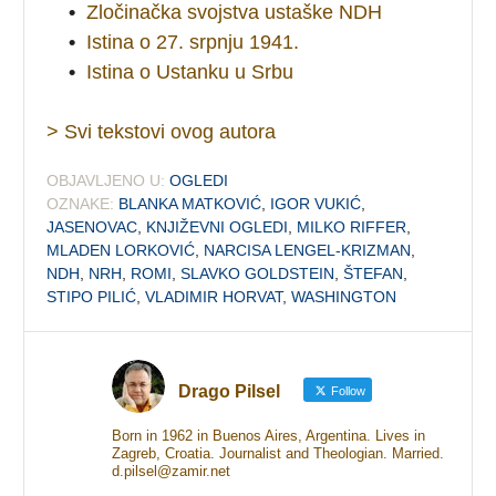
•
Zločinačka svojstva ustaške NDH
•
Istina o 27. srpnju 1941.
•
Istina o Ustanku u Srbu
> Svi tekstovi ovog autora
OBJAVLJENO U:
OGLEDI
OZNAKE:
BLANKA MATKOVIĆ
,
IGOR VUKIĆ
,
JASENOVAC
,
KNJIŽEVNI OGLEDI
,
MILKO RIFFER
,
MLADEN LORKOVIĆ
,
NARCISA LENGEL-KRIZMAN
,
NDH
,
NRH
,
ROMI
,
SLAVKO GOLDSTEIN
,
ŠTEFAN
,
STIPO PILIĆ
,
VLADIMIR HORVAT
,
WASHINGTON
Drago Pilsel
Follow
Born in 1962 in Buenos Aires, Argentina. Lives in
Zagreb, Croatia. Journalist and Theologian. Married.
d.pilsel@zamir.net