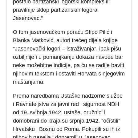
postalo partizanski logorski kompleks ili
pravilnije sklop partizanskih logora
Jasenovac.”
O tom jasenovačkom poraću Stipo Pilić i
Blanka Matković, autori trećeg dijela knjige
”Jasenovački logori – istraživanja”, ipak pišu
ozbiljnije i u pomanjkanju dokaza navode bar
neke možebitne indicije, pa ću se radije baviti
njihovim tekstom i ostaviti Horvata s njegovim
maštarijama.
Prema naredbama Ustaške nadzorne službe
i Ravnateljstva za javni red i sigurnost NDH
od 19. svibnja 1942. ustaše, oružnici i
domobrani do kraja su srpnja 1942. ”očistili”
Hrvatsku i Bosnu od Roma. Pokupili su ih iz
njihovih naselja i dopremili u Jasenovac