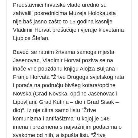
Predstavnici hrvatske vlade uredno su
zahvalili posrednicima Muzeja Holokausta i
nije baš jasno zašto to 15 godina kasnije
Vladimir Horvat prešućuje i vjeruje klevetama
Ljubice Štefan.
Baveći se ratnim žrtvama samoga mjesta
Jasenovac, Vladimir Horvat poziva se na
inače vrlo pouzdanu knjigu Alojza Buljana i
Franje Horvata ”Žrtve Drugoga svjetskog rata
i poraća na području bivšeg kotara/općine
Novska (Grad Novska, općine Jasenovac i
Lipovljani, Grad Kutina – dio i Grad Sisak –
dio)”. Iz nje citira samo listu ”Žrtve
komunizma i antifašizma” u kojoj je 146
imena i prezimena s najvažnijim podacima o
svakome od njih, a ispušta listu ”Žrtve