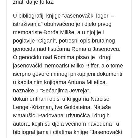
znati da je to laž.
U bibliografiji knjige ”Jasenovački logori –
istraživanja” obuhvaćeno je i djelo prvog
memoariste Đorđa Miliše, a u njoj je i
poglavlje ”Cigani”, potresni opis brutalnog
genocida nad tisućama Roma u Jasenovcu.
O genocidu nad Romima pisao je i drugi
jasenovački memoarist Milko Riffer, a o tome
iscrpno govore i mnogi prikupljeni dokumenti
u kapitalnim knjigama Antuna Miletića,
naznake u ”Sećanjima Jevreja”,
dokumentirani opisi u knjigama Narcise
Lengel-Krizman, Ive Goldsteina, Nataše
Mataušić, Radovana Trivunčića i drugih
autora, kojih su djela većinom navedena i u
bibliografijama i citatima knjige ”Jasenovački