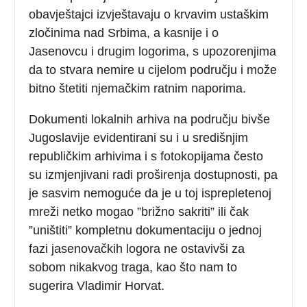
obavještajci izvještavaju o krvavim ustaškim
zločinima nad Srbima, a kasnije i o
Jasenovcu i drugim logorima, s upozorenjima
da to stvara nemire u cijelom području i može
bitno štetiti njemačkim ratnim naporima.
Dokumenti lokalnih arhiva na području bivše
Jugoslavije evidentirani su i u središnjim
republičkim arhivima i s fotokopijama često
su izmjenjivani radi proširenja dostupnosti, pa
je sasvim nemoguće da je u toj isprepletenoj
mreži netko mogao ”brižno sakriti” ili čak
”uništiti” kompletnu dokumentaciju o jednoj
fazi jasenovačkih logora ne ostavivši za
sobom nikakvog traga, kao što nam to
sugerira Vladimir Horvat.