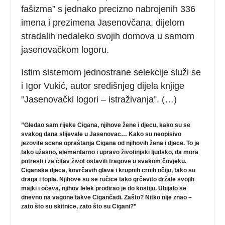
fašizma” s jednako precizno nabrojenih 336
imena i prezimena Jasenovčana, dijelom
stradalih nedaleko svojih domova u samom
jasenovačkom logoru.
Istim sistemom jednostrane selekcije služi se
i Igor Vukić, autor središnjeg dijela knjige
”Jasenovački logori – istraživanja”. (…)
”Gledao sam rijeke Cigana, njihove žene i djecu, kako su se
svakog dana slijevale u Jasenovac… Kako su neopisivo
jezovite scene opraštanja Cigana od njihovih žena i djece. To je
tako užasno, elementarno i upravo životinjski ljudsko, da mora
potresti i za čitav život ostaviti tragove u svakom čovjeku.
Ciganska djeca, kovrčavih glava i krupnih crnih očiju, tako su
draga i topla. Njihove su se ručice tako grčevito držale svojih
majki i očeva, njihov lelek prodirao je do kostiju. Ubijalo se
dnevno na vagone takve Cigančadi. Zašto? Nitko nije znao –
zato što su skitnice, zato što su Cigani?”