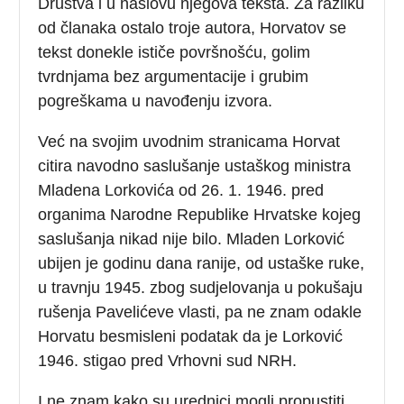
Društva i u naslovu njegova teksta. Za razliku
od članaka ostalo troje autora, Horvatov se
tekst donekle ističe površnošću, golim
tvrdnjama bez argumentacije i grubim
pogreškama u navođenju izvora.
Već na svojim uvodnim stranicama Horvat
citira navodno saslušanje ustaškog ministra
Mladena Lorkovića od 26. 1. 1946. pred
organima Narodne Republike Hrvatske kojeg
saslušanja nikad nije bilo. Mladen Lorković
ubijen je godinu dana ranije, od ustaške ruke,
u travnju 1945. zbog sudjelovanja u pokušaju
rušenja Pavelićeve vlasti, pa ne znam odakle
Horvatu besmisleni podatak da je Lorković
1946. stigao pred Vrhovni sud NRH.
I ne znam kako su urednici mogli propustiti