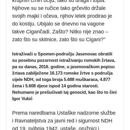
krupnih crnih očiju, tako su draga i topla.
Njihove su se ručice tako grčevito držale
svojih majki i očeva, njihov lelek prodirao je
do kostiju. Ubijalo se dnevno na vagone
takve Cigančadi. Zašto? Nitko nije znao –
zato što su skitnice, zato što su Cigani?”
Istraživači u Spomen-području Jasenovac obratili
su posebnu pozornost istraživanju romskih žrtava,
pa su danas, 2016. godine, u jasenovačkom popisu
žrtava zabilježene 16.173 romske žrtve s područja
cijele NDH, od toga broja 5.688 muškaraca, 4.877
žena i 5.608 djece ispod 14 godina starosti.
Nehumano je prešućivati taj genocid, kao što to čini
Igor Vukić
Prema naredbama Ustaške nadzorne službe
i Ravnateljstva za javni red i sigurnost NDH
od 19. svibnja 1942. ustaše, oružnici i