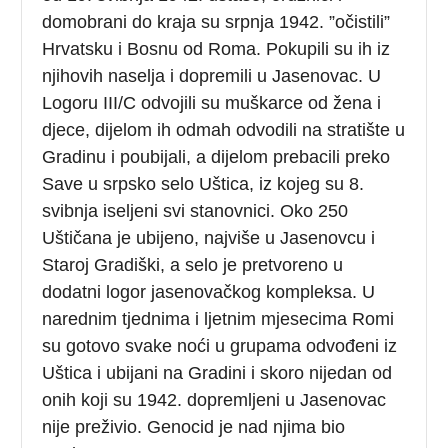
domobrani do kraja su srpnja 1942. ”očistili”
Hrvatsku i Bosnu od Roma. Pokupili su ih iz
njihovih naselja i dopremili u Jasenovac. U
Logoru III/C odvojili su muškarce od žena i
djece, dijelom ih odmah odvodili na stratište u
Gradinu i poubijali, a dijelom prebacili preko
Save u srpsko selo Uštica, iz kojeg su 8.
svibnja iseljeni svi stanovnici. Oko 250
Uštičana je ubijeno, najviše u Jasenovcu i
Staroj Gradiški, a selo je pretvoreno u
dodatni logor jasenovačkog kompleksa. U
narednim tjednima i ljetnim mjesecima Romi
su gotovo svake noći u grupama odvođeni iz
Uštica i ubijani na Gradini i skoro nijedan od
onih koji su 1942. dopremljeni u Jasenovac
nije preživio. Genocid je nad njima bio