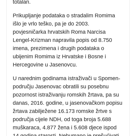
totalan.
Prikupljanje podataka o stradalim Romima
išlo je vrlo teško, pa je do 2003.
povjesničarka hrvatskih Roma Narcisa
Lengel-Krizman napravila popis od 8.750
imena, prezimena i drugih podataka o
ubijenim Romima iz Hrvatske i Bosne i
Hercegovine u Jasenovcu.
U narednim godinama istraživači u Spomen-
području Jasenovac obratili su posebnu
pozornost istraživanju romskih žrtava, pa su
danas, 2016. godine, u jasenovačkom popisu
žrtava zabilježene 16.173 romske žrtve s
područja cijele NDH, od toga broja 5.688
muškaraca, 4.877 žena i 5.608 djece ispod
14 godina starosti. Nehumano je prešućivati