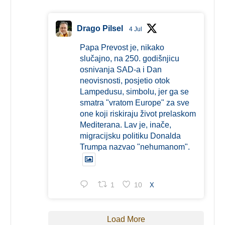
Drago Pilsel
4 Jul
Papa Prevost je, nikako
slučajno, na 250. godišnjicu
osnivanja SAD-a i Dan
neovisnosti, posjetio otok
Lampedusu, simbolu, jer ga se
smatra "vratom Europe" za sve
one koji riskiraju život prelaskom
Mediterana. Lav je, inače,
migracijsku politiku Donalda
Trumpa nazvao "nehumanom".
1
10
X
Load More