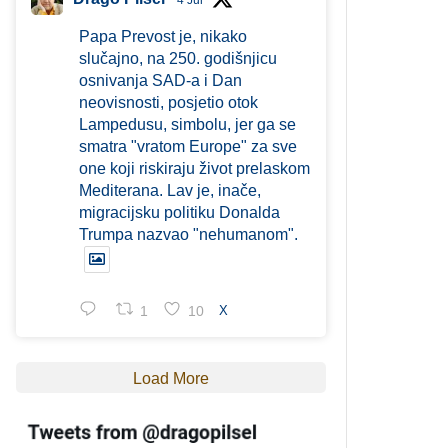
4 Jul
Papa Prevost je, nikako
slučajno, na 250. godišnjicu
osnivanja SAD-a i Dan
neovisnosti, posjetio otok
Lampedusu, simbolu, jer ga se
smatra "vratom Europe" za sve
one koji riskiraju život prelaskom
Mediterana. Lav je, inače,
migracijsku politiku Donalda
Trumpa nazvao "nehumanom".
1
10
X
Load More