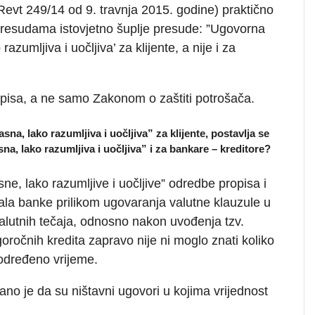
Revt 249/14 od 9. travnja 2015. godine) praktično
 presudama istovjetno šuplje presude: ”Ugovorna
razumljiva i uočljiva’ za klijente, a nije i za
pisa, a ne samo Zakonom o zaštiti potrošača.
na, lako razumljiva i uočljiva” za klijente, postavlja se
na, lako razumljiva i uočljiva” i za bankare – kreditore?
sne, lako razumljive i uočljive” odredbe propisa i
ala banke prilikom ugovaranja valutne klauzule u
lutnih tečaja, odnosno nakon uvođenja tzv.
goročnih kredita zapravo nije ni moglo znati koliko
 određeno vrijeme.
 je da su ništavni ugovori u kojima vrijednost