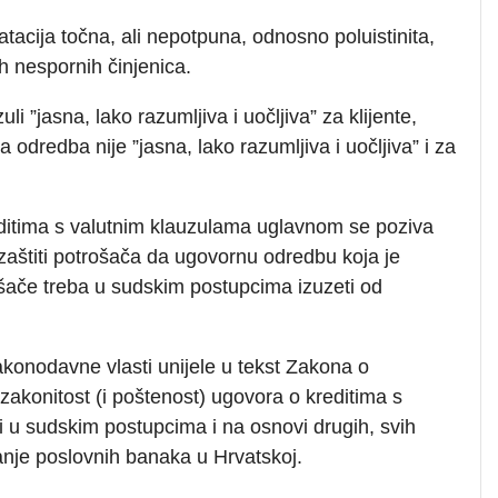
tacija točna, ali nepotpuna, odnosno poluistinita,
h nespornih činjenica.
i ”jasna, lako razumljiva i uočljiva” za klijente,
a odredba nije ”jasna, lako razumljiva i uočljiva” i za
editima s valutnim klauzulama uglavnom se poziva
aštiti potrošača da ugovornu odredbu koja je
rošače treba u sudskim postupcima izuzeti od
akonodavne vlasti unijele u tekst Zakona o
 zakonitost (i poštenost) ugovora o kreditima s
ti u sudskim postupcima i na osnovi drugih, svih
anje poslovnih banaka u Hrvatskoj.