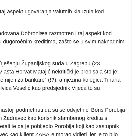
taj aspekt ugovaranja valutnih klauzula kod
Radovana Dobroniæa razmotren i taj aspekt kod
a u dugoroènim kreditima, zašto se u svim naknadnim
i/rješenju Županijskog suda u Zagrebu (23.
lasta Horvat Matajić nekritički je prepisala što je:
nte nije i za bankare” (!?), a njezina kolegica Tihana
 Ivica Veselić kao predsjednik Vijeća to su
 nastoji podmetnuti da su se odvjetnici Boris Porobija
n Zadravec kao korisnik stambenog kredita s
li te da je pobijedio Porobija koji kao zastupnik
ec kao klijent ZABA-e morao vidjeti, jer je to bilo