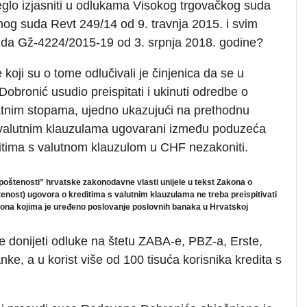
eglo izjasniti u odlukama Visokog trgovačkog suda
nog suda Revt 249/14 od 9. travnja 2015. i svim
uda Gž-4224/2015-19 od 3. srpnja 2018. godine?
 koji su o tome odlučivali je činjenica da se u
bronić usudio preispitati i ukinuti odredbe o
atnim stopama, ujedno ukazujući na prethodnu
 valutnim klauzulama ugovarani između poduzeća
ditima s valutnom klauzulom u CHF nezakoniti.
a poštenosti” hrvatske zakonodavne vlasti unijele u tekst Zakona o
oštenost) ugovora o kreditima s valutnim klauzulama ne treba preispitivati
akona kojima je uređeno poslovanje poslovnih banaka u Hrvatskoj
e donijeti odluke na štetu ZABA-e, PBZ-a, Erste,
ke, a u korist više od 100 tisuća korisnika kredita s