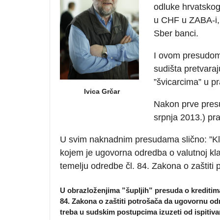
odluke hrvatskog
u CHF u ZABA-i, 
Sber banci.
I ovom presudom
sudišta pretvara
”švicarcima” u 
Ivica Grčar
Nakon prve pres
srpnja 2013.) pra
U svim naknadnim presudama slično: ”Kli
kojem je ugovorna odredba o valutnoj klauz
temelju odredbe čl. 84. Zakona o zaštiti p
U obrazloženjima ”šupljih” presuda o kreditim
84. Zakona o zaštiti potrošača da ugovornu odre
treba u sudskim postupcima izuzeti od ispitiva