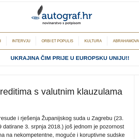
I
INTERVJU
ORBI ET POPULIS
KULTURA
ABRAHAMOVA
UKRAJINA ČIM PRIJE U EUROPSKU UNIJU!!
kreditima s valutnim klauzulama
resude i rješenja Županijskog suda u Zagrebu (23.
datirane 3. srpnja 2018.) još jednom je pozornost
ena na nekompetentne, moguće i koruptivne sudske