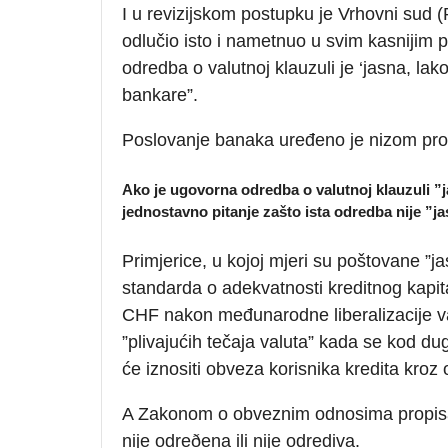
I u revizijskom postupku je Vrhovni sud (
odlučio isto i nametnuo u svim kasnijim
odredba o valutnoj klauzuli je ‘jasna, lako 
bankare”.
Poslovanje banaka uređeno je nizom pro
Ako je ugovorna odredba o valutnoj klauzuli ”jas
jednostavno pitanje zašto ista odredba nije ”jas
Primjerice, u kojoj mjeri su poštovane ”ja
standarda o adekvatnosti kreditnog kapit
CHF nakon međunarodne liberalizacije va
”plivajućih tečaja valuta” kada se kod du
će iznositi obveza korisnika kredita kroz
A Zakonom o obveznim odnosima propisano
nije odreðena ili nije odrediva.