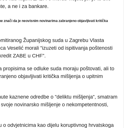
nte, a ne i za bankare.
e znači da je neovisnim novinarima zabranjeno objavljivati kritička
romitiranog Županijskog suda u Zagrebu Vlasta
ca Veselić morali ”izuzeti od ispitivanja poštenosti
 kredit ZABE u CHF”.
a propisima se odluke suda moraju poštovati, ali to
njeno objavljivati kritička mišljenja o upitnim
nute kaznene odredbe o ”deliktu mišljenja”, smatram
svoje novinarsko mišljenje o nekompetentnosti,
u o odvjetnicima kao dijelu koruptivnog hrvatskoga