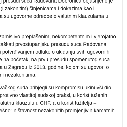
j presudi suca Radovana Dobronića objašnjeno je
 (i zakonitim) činjenicama i dokazima kao i
 su ugovorne odredbe o valutnim klauzulama u
zamislivo preplašenim, nekompetentnim i vjerojatno
taškati prvostupanjsku presudu suca Radovana
ti potvrđivanjem odluke o ukidanju svih ugovornih
 sve na početak, na prvu presudu spomenutog suca
u Zagrebu iz 2013. godine, kojom su ugovori o
ni nezakonitima.
ovačkog suda pribjegli su kompromisu ukinuvši dio
otivno vlastitoj sudskoj praksi, u korist tuženih
utnu klauzulu u CHF, a u korist tužitelja –
tješno” ništavnost nezakonitih promjenjivih kamatnih