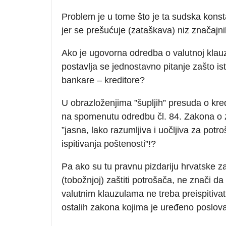
Problem je u tome što je ta sudska konsta
jer se prešućuje (zataškava) niz značajni
Ako je ugovorna odredba o valutnoj klauzul
postavlja se jednostavno pitanje zašto ist
bankare – kreditore?
U obrazloženjima ”šupljih” presuda o kr
na spomenutu odredbu čl. 84. Zakona o z
”jasna, lako razumljiva i uočljiva za pot
ispitivanja poštenosti”!?
Pa ako su tu pravnu pizdariju hrvatske z
(tobožnjoj) zaštiti potrošača, ne znači da
valutnim klauzulama ne treba preispitiva
ostalih zakona kojima je uređeno poslov