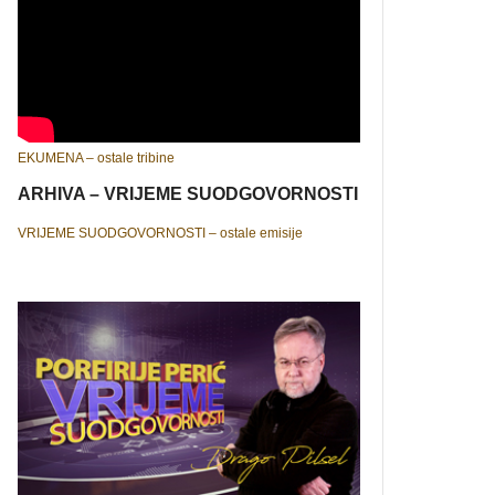
EKUMENA – ostale tribine
ARHIVA – VRIJEME SUODGOVORNOSTI
VRIJEME SUODGOVORNOSTI – ostale emisije