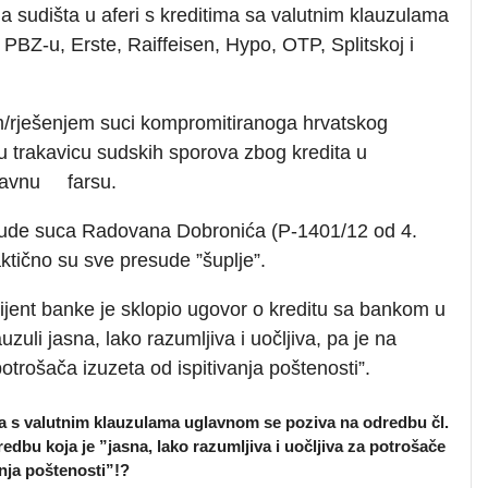
a sudišta u aferi s kreditima sa valutnim klauzulama
PBZ-u, Erste, Raiffeisen, Hypo, OTP, Splitskoj i
/rješenjem suci kompromitiranoga hrvatskog
ju trakavicu sudskih sporova zbog kredita u
pravnu farsu.
ude suca Radovana Dobronića (P-1401/12 od 4.
ktično su sve presude ”šuplje”.
jent banke je sklopio ugovor o kreditu sa bankom u
uli jasna, lako razumljiva i uočljiva, pa je na
otrošača izuzeta od ispitivanja poštenosti”.
a s valutnim klauzulama uglavnom se poziva na odredbu čl.
dbu koja je ”jasna, lako razumljiva i uočljiva za potrošače
nja poštenosti”!?