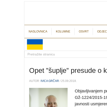
NASLOVNICA
KOLUMNE
OSVRT
ODJEC
Opet ”šuplje” presude o 
AUTOR:
IVICA GRČAR
/ 25.09.2018.
Objavljivanjem p
Gž-1224/2015-19 
javnosti usmjer