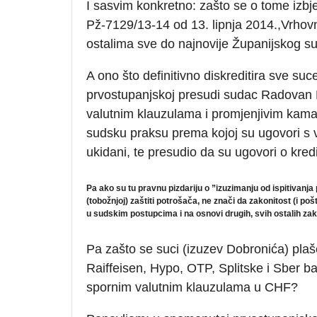
I sasvim konkretno: zašto se o tome izbj
Pž-7129/13-14 od 13. lipnja 2014.,Vrhov
ostalima sve do najnovije Županijskog s
A ono što definitivno diskreditira sve suce
prvostupanjskoj presudi sudac Radovan Do
valutnim klauzulama i promjenjivim kam
sudsku praksu prema kojoj su ugovori s
ukidani, te presudio da su ugovori o kre
Pa ako su tu pravnu pizdariju o ”izuzimanju od ispitivanj
(tobožnjoj) zaštiti potrošača, ne znači da zakonitost (i p
u sudskim postupcima i na osnovi drugih, svih ostalih z
Pa zašto se suci (izuzev Dobronića) plaš
Raiffeisen, Hypo, OTP, Splitske i Sber ban
spornim valutnim klauzulama u CHF?