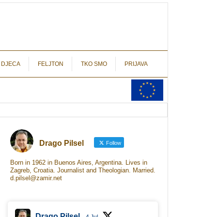
autograf.hr
novinarstvo s potpisom
 DJECA
FELJTON
TKO SMO
PRIJAVA
Drago Pilsel
Follow
Born in 1962 in Buenos Aires, Argentina. Lives in
Zagreb, Croatia. Journalist and Theologian. Married.
d.pilsel@zamir.net
Drago Pilsel