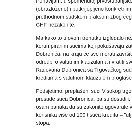
Ponavljam: u spomenutoj prvostupanjsko
(obrazloženo) i potkrijepljeno konkretnim
prethodnom sudskom praksom zbog čega
CHF nezakonite.
Ma kako to u ovom trenutku izgledalo ne
korumpiranim sucima koji pokušavaju za
Dobronića, na kraju će sve morati završi
odredbi o valutnim klauzulama i vratiti
Radovana Dobronića sa Trgovačkog suda 
kreditima s valutnom klauzulom proglaše
Podsjetimo: preplašeni suci Visokog trg
presude suca Dobronića, pa su dosudili, pr
osam banaka da su zakonito ugovarale val
korisnika više od 100 tisuća kredita – ”u
stopa.