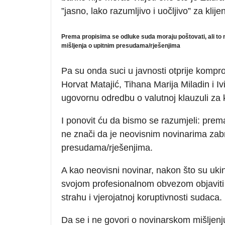
”jasno, lako razumljivo i uočljivo” za klije
Prema propisima se odluke suda moraju poštovati, ali to n
mišljenja o upitnim presudama/rješenjima
Pa su onda suci u javnosti otprije komp
Horvat Matajić, Tihana Marija Miladin i Ivi
ugovornu odredbu o valutnoj klauzuli za
I ponovit ću da bismo se razumjeli: prem
ne znači da je neovisnim novinarima zabra
presudama/rješenjima.
A kao neovisni novinar, nakon što su uki
svojom profesionalnom obvezom objaviti 
strahu i vjerojatnoj koruptivnosti sudaca.
Da se i ne govori o novinarskom mišljenj