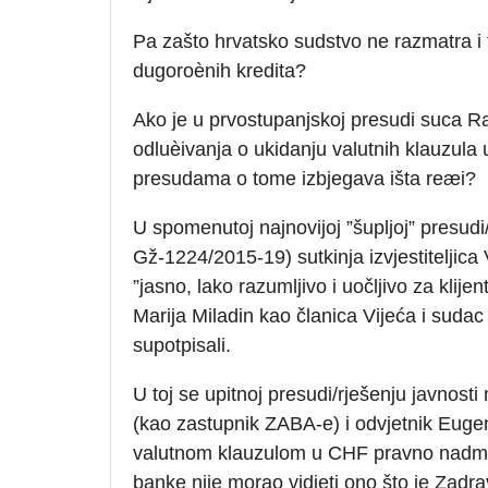
Pa zašto hrvatsko sudstvo ne razmatra i 
dugoroènih kredita?
Ako je u prvostupanjskoj presudi suca 
odluèivanja o ukidanju valutnih klauzul
presudama o tome izbjegava išta reæi?
U spomenutoj najnovijoj ”šupljoj” presud
Gž-1224/2015-19) sutkinja izvjestiteljica V
”jasno, lako razumljivo i uočljivo za klije
Marija Miladin kao članica Vijeća i sudac
supotpisali.
U toj se upitnoj presudi/rješenju javnosti
(kao zastupnik ZABA-e) i odvjetnik Euge
valutnom klauzulom u CHF pravno nadmeta
banke nije morao vidjeti ono što je Zadrav