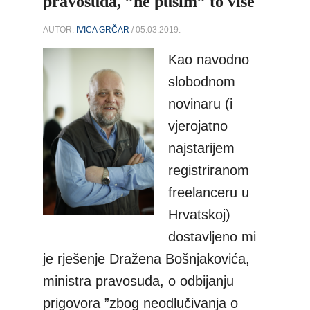
pravosuđa, ”ne pušim” to više
AUTOR:
IVICA GRČAR
/ 05.03.2019.
Kao navodno
slobodnom
novinaru (i
vjerojatno
najstarijem
registriranom
freelanceru u
Hrvatskoj)
dostavljeno mi
je rješenje Dražena Bošnjakovića,
ministra pravosuđa, o odbijanju
prigovora ”zbog neodlučivanja o