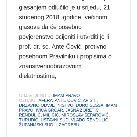
glasanjem odlučilo je u srijedu, 21.
studenog 2018. godine, većinom
glasova da će posebno
povjerenstvo ocijeniti i utvrditi je li
prof. dr. sc. Ante Čović, protivno
posebnom Pravilniku i propisima o
znanstvenoobrazovnim
djelatnostima,
OBJAVLJENO U:
IMAM PRAVO
OZNAKE:
AFERA
,
ANTE ČOVIĆ
,
APIS IT
,
DRŽAVNO ODVJETNIŠTVO
,
ĐURO SESSA
,
IMAM
PRAVO
,
IVICA GRČAR
,
JASNA ZORETIĆ
RENDULIĆ
,
MILIČIĆ
,
MIROSLAV ŠEPAROVIĆ
,
TURUDIĆ
,
USTAVNI SUD
,
VLADO RENDULIĆ
,
ŽUPANIJSKI SUD U ZAGREBU