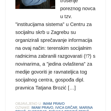
trošenje
poreznog novca
u tzv.
”institucijama sistema” u Centru za
socijalnu skrb u Zagrebu su
organizirali sprečavanje informacija
na ovaj način: terenskim socijalnim
radnicima zabranili razgovarati (!?) s
novinarima, a ”jedina ovlaštena” za
medije govoriti je ravnateljica tog
socijalnog centra, gospođa dipl.
pravnica Tatjana Brozić […]
OBJAVLJENO U:
IMAM PRAVO
OZNAKE:
IMAM PRAVO
,
IVICA GRČAR
,
MARINA