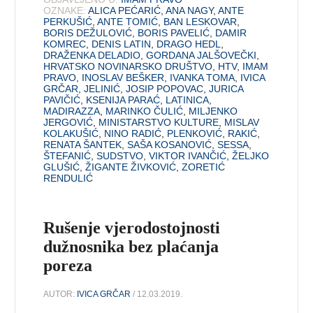
OZNAKE:
ALICA PEĆARIĆ
,
ANA NAGY
,
ANTE
PERKUŠIĆ
,
ANTE TOMIĆ
,
BAN LESKOVAR
,
BORIS DEŽULOVIĆ
,
BORIS PAVELIĆ
,
DAMIR
KOMREC
,
DENIS LATIN
,
DRAGO HEDL
,
DRAŽENKA DELADIO
,
GORDANA JALŠOVEČKI
,
HRVATSKO NOVINARSKO DRUŠTVO
,
HTV
,
IMAM
PRAVO
,
INOSLAV BEŠKER
,
IVANKA TOMA
,
IVICA
GRČAR
,
JELINIĆ
,
JOSIP POPOVAC
,
JURICA
PAVIČIĆ
,
KSENIJA PARAĆ
,
LATINICA
,
MADIRAZZA
,
MARINKO ČULIĆ
,
MILJENKO
JERGOVIĆ
,
MINISTARSTVO KULTURE
,
MISLAV
KOLAKUŠIĆ
,
NINO RADIĆ
,
PLENKOVIĆ
,
RAKIĆ
,
RENATA ŠANTEK
,
SAŠA KOSANOVIĆ
,
SESSA
,
ŠTEFANIĆ
,
SUDSTVO
,
VIKTOR IVANČIĆ
,
ŽELJKO
GLUŠIĆ
,
ŽIGANTE ŽIVKOVIĆ
,
ZORETIĆ
RENDULIĆ
Rušenje vjerodostojnosti
dužnosnika bez plaćanja
poreza
AUTOR:
IVICA GRČAR
/ 12.03.2019.