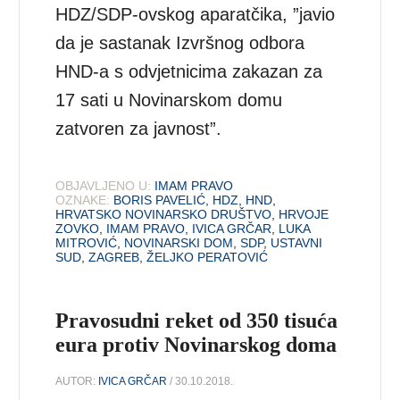
HDZ/SDP-ovskog aparatčika, ”javio
da je sastanak Izvršnog odbora
HND-a s odvjetnicima zakazan za
17 sati u Novinarskom domu
zatvoren za javnost”.
OBJAVLJENO U:
IMAM PRAVO
OZNAKE:
BORIS PAVELIĆ
,
HDZ
,
HND
,
HRVATSKO NOVINARSKO DRUŠTVO
,
HRVOJE
ZOVKO
,
IMAM PRAVO
,
IVICA GRČAR
,
LUKA
MITROVIĆ
,
NOVINARSKI DOM
,
SDP
,
USTAVNI
SUD
,
ZAGREB
,
ŽELJKO PERATOVIĆ
Pravosudni reket od 350 tisuća
eura protiv Novinarskog doma
AUTOR:
IVICA GRČAR
/ 30.10.2018.