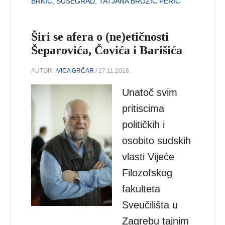
BRKIĆ
,
SUSEGRAD
,
TATJANA BROZIĆ PERIĆ
Širi se afera o (ne)etičnosti
Šeparovića, Čovića i Barišića
AUTOR:
IVICA GRČAR
/ 27.11.2018.
Unatoč svim
pritiscima
političkih i
osobito sudskih
vlasti Vijeće
Filozofskog
fakulteta
Sveučilišta u
Zagrebu tajnim