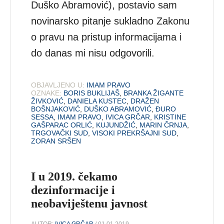
Duško Abramović), postavio sam
novinarsko pitanje sukladno Zakonu
o pravu na pristup informacijama i
do danas mi nisu odgovorili.
OBJAVLJENO U:
IMAM PRAVO
OZNAKE:
BORIS BUKLIJAŠ
,
BRANKA ŽIGANTE
ŽIVKOVIĆ
,
DANIELA KUSTEC
,
DRAŽEN
BOŠNJAKOVIĆ
,
DUŠKO ABRAMOVIĆ
,
ĐURO
SESSA
,
IMAM PRAVO
,
IVICA GRČAR
,
KRISTINE
GAŠPARAC ORLIĆ
,
KUJUNDŽIĆ
,
MARIN ČRNJA
,
TRGOVAČKI SUD
,
VISOKI PREKRŠAJNI SUD
,
ZORAN SRŠEN
I u 2019. čekamo
dezinformacije i
neobaviještenu javnost
AUTOR:
IVICA GRČAR
/ 01.01.2019.