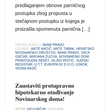
predlaganjem obnove parničnog
postupka zbog propusta u
stečajnom postupku iz kojega je
proizašla spomenuta parnična […]
OBJAVLJENO U:
IMAM PRAVO
OZNAKE:
ANTE MATIĆ
,
ANTE TABAK
,
HRVATSKO
NOVINARSKO DRUŠTVO
,
IMAM PRAVO
,
IVICA
GRČAR
,
MIRJANA ZUZIJA
,
NOVINARSKI DOM
,
PRAVOSUDNI REKET
,
SILADI RISTIĆ
,
SUDSKI
REGISTAR
,
U.T.T. EUROPA 92 D.O.O
,
USKOK
,
VESNA BAJIĆ
Zaustaviti protupravno
hipotekarno otuđivanje
Novinarskog doma!
AUTOR:
IVICA GRČAR
/ 23.10.2018.