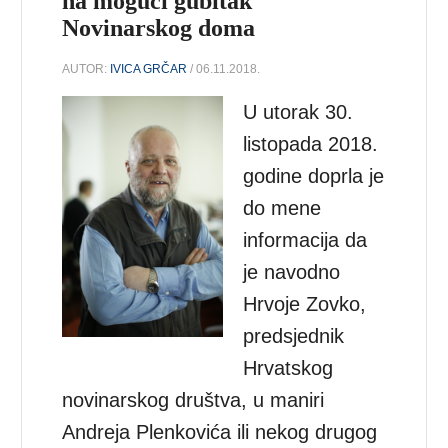
na mogući gubitak
Novinarskog doma
AUTOR:
IVICA GRČAR
/ 06.11.2018.
U utorak 30.
listopada 2018.
godine doprla je
do mene
informacija da
je navodno
Hrvoje Zovko,
predsjednik
Hrvatskog
novinarskog društva, u maniri
Andreja Plenkovića ili nekog drugog