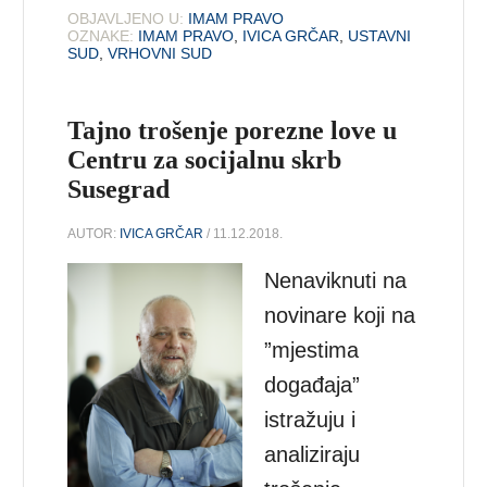
OBJAVLJENO U:
IMAM PRAVO
OZNAKE:
IMAM PRAVO
,
IVICA GRČAR
,
USTAVNI
SUD
,
VRHOVNI SUD
Tajno trošenje porezne love u
Centru za socijalnu skrb
Susegrad
AUTOR:
IVICA GRČAR
/ 11.12.2018.
Nenaviknuti na
novinare koji na
”mjestima
događaja”
istražuju i
analiziraju