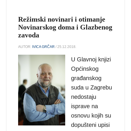
Režimski novinari i otimanje
Novinarskog doma i Glazbenog
zavoda
AUTOR:
IVICA GRČAR
/ 25.12.2018.
U Glavnoj knjizi
Općinskog
građanskog
suda u Zagrebu
nedostaju
isprave na
osnovu kojih su
dopušteni upisi