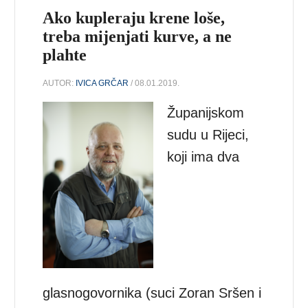
Ako kupleraju krene loše,
treba mijenjati kurve, a ne
plahte
AUTOR:
IVICA GRČAR
/ 08.01.2019.
Županijskom
sudu u Rijeci,
koji ima dva
glasnogovornika (suci Zoran Sršen i