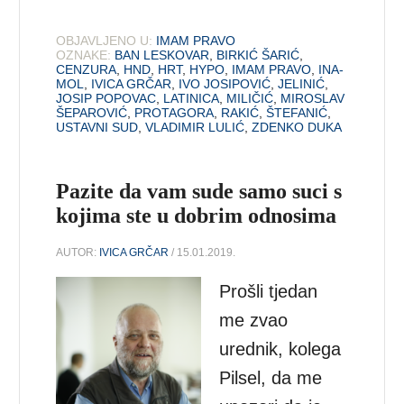
OBJAVLJENO U:
IMAM PRAVO
OZNAKE:
BAN LESKOVAR
,
BIRKIĆ ŠARIĆ
,
CENZURA
,
HND
,
HRT
,
HYPO
,
IMAM PRAVO
,
INA-
MOL
,
IVICA GRČAR
,
IVO JOSIPOVIĆ
,
JELINIĆ
,
JOSIP POPOVAC
,
LATINICA
,
MILIČIĆ
,
MIROSLAV
ŠEPAROVIĆ
,
PROTAGORA
,
RAKIĆ
,
ŠTEFANIĆ
,
USTAVNI SUD
,
VLADIMIR LULIĆ
,
ZDENKO DUKA
Pazite da vam sude samo suci s
kojima ste u dobrim odnosima
AUTOR:
IVICA GRČAR
/ 15.01.2019.
Prošli tjedan
me zvao
urednik, kolega
Pilsel, da me