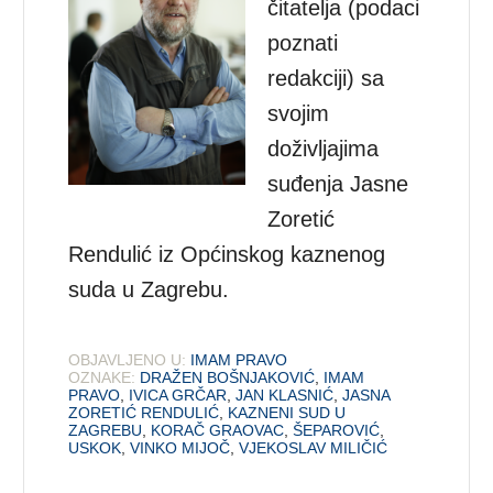
čitatelja (podaci
poznati
redakciji) sa
svojim
doživljajima
suđenja Jasne
Zoretić
Rendulić iz Općinskog kaznenog
suda u Zagrebu.
OBJAVLJENO U:
IMAM PRAVO
OZNAKE:
DRAŽEN BOŠNJAKOVIĆ
,
IMAM
PRAVO
,
IVICA GRČAR
,
JAN KLASNIĆ
,
JASNA
ZORETIĆ RENDULIĆ
,
KAZNENI SUD U
ZAGREBU
,
KORAČ GRAOVAC
,
ŠEPAROVIĆ
,
USKOK
,
VINKO MIJOČ
,
VJEKOSLAV MILIČIĆ