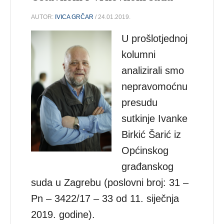
AUTOR:
IVICA GRČAR
/ 24.01.2019.
U prošlotjednoj
kolumni
analizirali smo
nepravomoćnu
presudu
sutkinje Ivanke
Birkić Šarić iz
Općinskog
građanskog
suda u Zagrebu (poslovni broj: 31 –
Pn – 3422/17 – 33 od 11. siječnja
2019. godine).