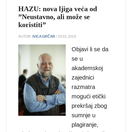
HAZU: nova ljiga veća od
”Neustavno, ali može se
koristiti”
AUTOR:
IVICA GRČAR
/ 29.01.2019.
Objavi li se da
se u
akademskoj
zajednici
razmatra
mogući etički
prekršaj zbog
sumnje u
plagiranje,