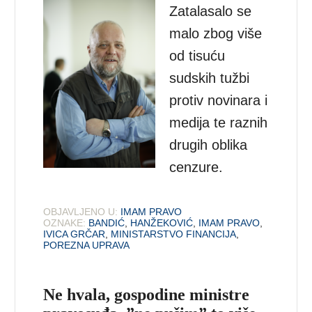
Zatalasalo se
malo zbog više
od tisuću
sudskih tužbi
protiv novinara i
medija te raznih
drugih oblika
cenzure.
OBJAVLJENO U:
IMAM PRAVO
OZNAKE:
BANDIĆ
,
HANŽEKOVIĆ
,
IMAM PRAVO
,
IVICA GRČAR
,
MINISTARSTVO FINANCIJA
,
POREZNA UPRAVA
Ne hvala, gospodine ministre