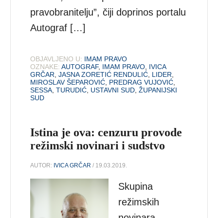
pravobranitelju”, čiji doprinos portalu
Autograf […]
OBJAVLJENO U:
IMAM PRAVO
OZNAKE:
AUTOGRAF
,
IMAM PRAVO
,
IVICA
GRČAR
,
JASNA ZORETIĆ RENDULIĆ
,
LIDER
,
MIROSLAV ŠEPAROVIĆ
,
PREDRAG VUJOVIĆ
,
SESSA
,
TURUDIĆ
,
USTAVNI SUD
,
ŽUPANIJSKI
SUD
Istina je ova: cenzuru provode
režimski novinari i sudstvo
AUTOR:
IVICA GRČAR
/ 19.03.2019.
Skupina
režimskih
novinara