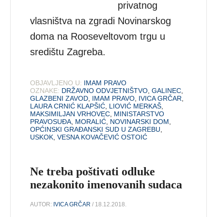
privatnog
vlasništva na zgradi Novinarskog
doma na Rooseveltovom trgu u
središtu Zagreba.
OBJAVLJENO U:
IMAM PRAVO
OZNAKE:
DRŽAVNO ODVJETNIŠTVO
,
GALINEC
,
GLAZBENI ZAVOD
,
IMAM PRAVO
,
IVICA GRČAR
,
LAURA CRNIĆ KLAPŠIĆ
,
LIOVIĆ MERKAŠ
,
MAKSIMILJAN VRHOVEC
,
MINISTARSTVO
PRAVOSUĐA
,
MORALIĆ
,
NOVINARSKI DOM
,
OPĆINSKI GRAĐANSKI SUD U ZAGREBU
,
USKOK
,
VESNA KOVAČEVIĆ OSTOIĆ
Ne treba poštivati odluke
nezakonito imenovanih sudaca
AUTOR:
IVICA GRČAR
/ 18.12.2018.