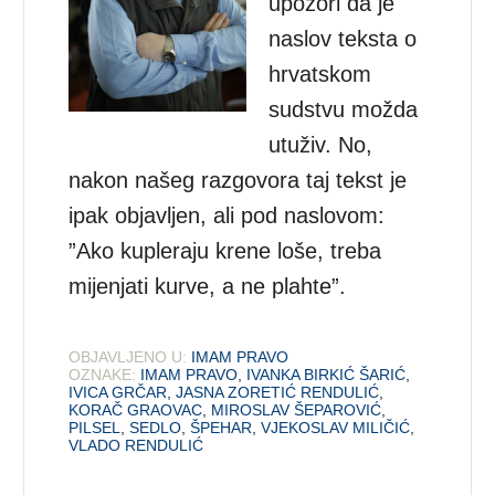
upozori da je
naslov teksta o
hrvatskom
sudstvu možda
utuživ. No,
nakon našeg razgovora taj tekst je
ipak objavljen, ali pod naslovom:
”Ako kupleraju krene loše, treba
mijenjati kurve, a ne plahte”.
OBJAVLJENO U:
IMAM PRAVO
OZNAKE:
IMAM PRAVO
,
IVANKA BIRKIĆ ŠARIĆ
,
IVICA GRČAR
,
JASNA ZORETIĆ RENDULIĆ
,
KORAČ GRAOVAC
,
MIROSLAV ŠEPAROVIĆ
,
PILSEL
,
SEDLO
,
ŠPEHAR
,
VJEKOSLAV MILIČIĆ
,
VLADO RENDULIĆ