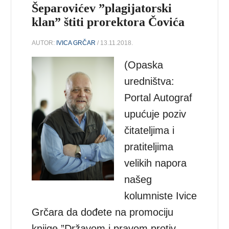
Šeparovićev ”plagijatorski
klan” štiti prorektora Čovića
AUTOR:
IVICA GRČAR
/ 13.11.2018.
(Opaska
uredništva:
Portal Autograf
upućuje poziv
čitateljima i
pratiteljima
velikih napora
našeg
kolumniste Ivice
Grčara da dođete na promociju
knjige ”Državom i pravom protiv