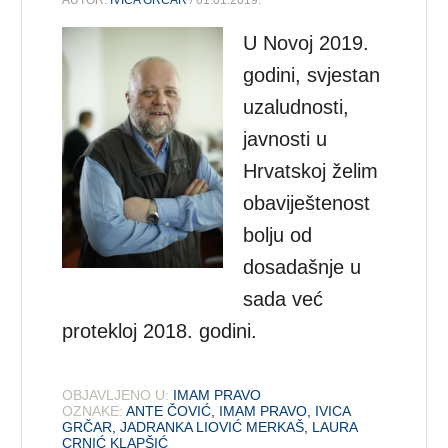
U Novoj 2019.
godini, svjestan
uzaludnosti,
javnosti u
Hrvatskoj želim
obaviještenost
bolju od
dosadašnje u
sada već
protekloj 2018. godini.
OBJAVLJENO U:
IMAM PRAVO
OZNAKE:
ANTE ČOVIĆ
,
IMAM PRAVO
,
IVICA
GRČAR
,
JADRANKA LIOVIĆ MERKAŠ
,
LAURA
CRNIĆ KLAPŠIĆ