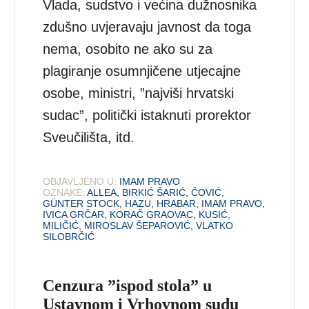
Vlada, sudstvo i većina dužnosnika
zdušno uvjeravaju javnost da toga
nema, osobito ne ako su za
plagiranje osumnjičene utjecajne
osobe, ministri, ”najviši hrvatski
sudac”, politički istaknuti prorektor
Sveučilišta, itd.
OBJAVLJENO U:
IMAM PRAVO
OZNAKE:
ALLEA
,
BIRKIĆ ŠARIĆ
,
ČOVIĆ
,
GÜNTER STOCK
,
HAZU
,
HRABAR
,
IMAM PRAVO
,
IVICA GRČAR
,
KORAČ GRAOVAC
,
KUSIĆ
,
MILIČIĆ
,
MIROSLAV ŠEPAROVIĆ
,
VLATKO
SILOBRČIĆ
Cenzura ”ispod stola” u
Ustavnom i Vrhovnom sudu