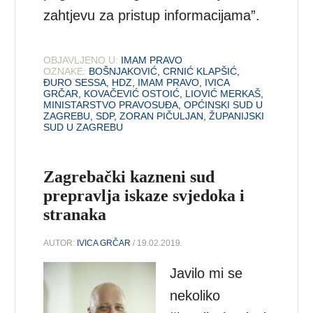
zahtjevu za pristup informacijama”.
OBJAVLJENO U:
IMAM PRAVO
OZNAKE:
BOŠNJAKOVIĆ
,
CRNIĆ KLAPŠIĆ
,
ĐURO SESSA
,
HDZ
,
IMAM PRAVO
,
IVICA
GRČAR
,
KOVAČEVIĆ OSTOIĆ
,
LIOVIĆ MERKAŠ
,
MINISTARSTVO PRAVOSUĐA
,
OPĆINSKI SUD U
ZAGREBU
,
SDP
,
ZORAN PIČULJAN
,
ŽUPANIJSKI
SUD U ZAGREBU
Zagrebački kazneni sud
prepravlja iskaze svjedoka i
stranaka
AUTOR:
IVICA GRČAR
/ 19.02.2019.
Javilo mi se
nekoliko