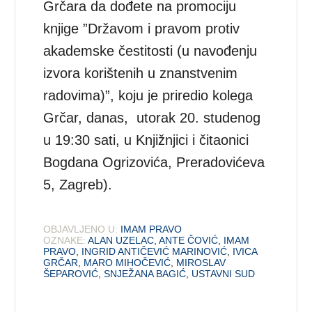
Grčara da dođete na promociju
knjige ”Državom i pravom protiv
akademske čestitosti (u navođenju
izvora korištenih u znanstvenim
radovima)”, koju je priredio kolega
Grčar, danas, utorak 20. studenog
u 19:30 sati, u Knjižnjici i čitaonici
Bogdana Ogrizovića, Preradovićeva
5, Zagreb).
OBJAVLJENO U:
IMAM PRAVO
OZNAKE:
ALAN UZELAC
,
ANTE ČOVIĆ
,
IMAM
PRAVO
,
INGRID ANTIČEVIĆ MARINOVIĆ
,
IVICA
GRČAR
,
MARO MIHOČEVIĆ
,
MIROSLAV
ŠEPAROVIĆ
,
SNJEŽANA BAGIĆ
,
USTAVNI SUD