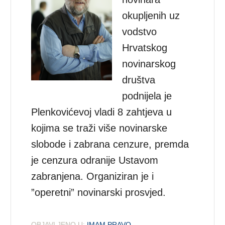
okupljenih uz
vodstvo
Hrvatskog
novinarskog
društva
podnijela je
Plenkovićevoj vladi 8 zahtjeva u
kojima se traži više novinarske
slobode i zabrana cenzure, premda
je cenzura odranije Ustavom
zabranjena. Organiziran je i
”operetni” novinarski prosvjed.
OBJAVLJENO U:
IMAM PRAVO