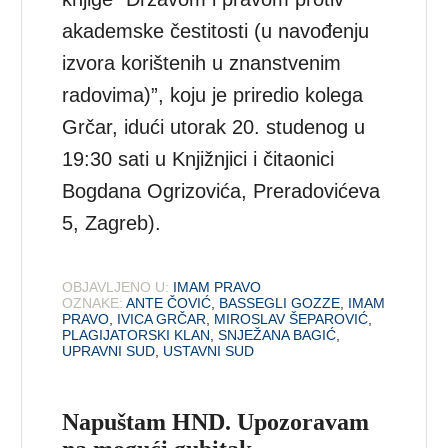
akademske čestitosti (u navođenju
izvora korištenih u znanstvenim
radovima)”, koju je priredio kolega
Grčar, idući utorak 20. studenog u
19:30 sati u Knjižnjici i čitaonici
Bogdana Ogrizovića, Preradovićeva
5, Zagreb).
OBJAVLJENO U:
IMAM PRAVO
OZNAKE:
ANTE ČOVIĆ
,
BASSEGLI GOZZE
,
IMAM
PRAVO
,
IVICA GRČAR
,
MIROSLAV ŠEPAROVIĆ
,
PLAGIJATORSKI KLAN
,
SNJEŽANA BAGIĆ
,
UPRAVNI SUD
,
USTAVNI SUD
Napuštam HND. Upozoravam