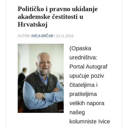
Političko i pravno ukidanje
akademske čestitosti u
Hrvatskoj
AUTOR:
IVICA GRČAR
/ 20.11.2018.
(Opaska
uredništva:
Portal Autograf
upućuje poziv
čitateljima i
pratiteljima
velikih napora
našeg
kolumniste Ivice