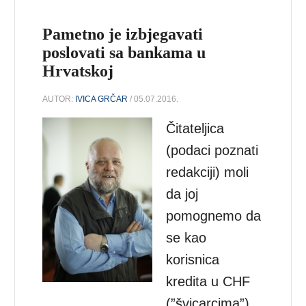
Pametno je izbjegavati
poslovati sa bankama u
Hrvatskoj
AUTOR:
IVICA GRČAR
/ 05.07.2016.
Čitateljica
(podaci poznati
redakciji) moli
da joj
pomognemo da
se kao
korisnica
kredita u CHF
(”švicarcima”)