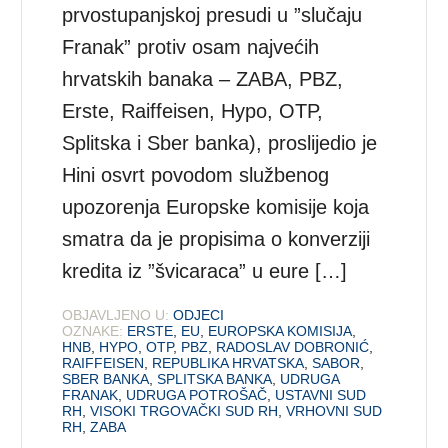
prvostupanjskoj presudi u ”slučaju
Franak” protiv osam najvećih
hrvatskih banaka – ZABA, PBZ,
Erste, Raiffeisen, Hypo, OTP,
Splitska i Sber banka), proslijedio je
Hini osvrt povodom službenog
upozorenja Europske komisije koja
smatra da je propisima o konverziji
kredita iz ”švicaraca” u eure […]
OBJAVLJENO U:
ODJECI
OZNAKE:
ERSTE
,
EU
,
EUROPSKA KOMISIJA
,
HNB
,
HYPO
,
OTP
,
PBZ
,
RADOSLAV DOBRONIĆ
,
RAIFFEISEN
,
REPUBLIKA HRVATSKA
,
SABOR
,
SBER BANKA
,
SPLITSKA BANKA
,
UDRUGA
FRANAK
,
UDRUGA POTROŠAČ
,
USTAVNI SUD
RH
,
VISOKI TRGOVAČKI SUD RH
,
VRHOVNI SUD
RH
,
ZABA