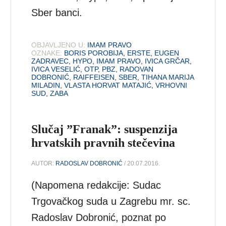
Sber banci.
OBJAVLJENO U:
IMAM PRAVO
OZNAKE:
BORIS POROBIJA
,
ERSTE
,
EUGEN
ZADRAVEC
,
HYPO
,
IMAM PRAVO
,
IVICA GRČAR
,
IVICA VESELIĆ
,
OTP
,
PBZ
,
RADOVAN
DOBRONIĆ
,
RAIFFEISEN
,
SBER
,
TIHANA MARIJA
MILADIN
,
VLASTA HORVAT MATAJIĆ
,
VRHOVNI
SUD
,
ZABA
Slučaj ”Franak”: suspenzija
hrvatskih pravnih stečevina
AUTOR:
RADOSLAV DOBRONIĆ
/ 20.07.2016.
(Napomena redakcije: Sudac
Trgovačkog suda u Zagrebu mr. sc.
Radoslav Dobronić, poznat po