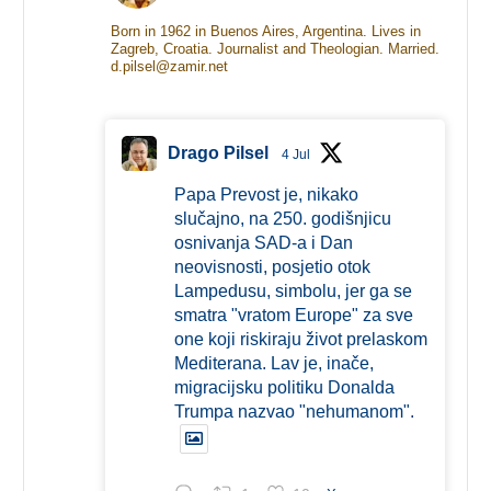
Born in 1962 in Buenos Aires, Argentina. Lives in
Zagreb, Croatia. Journalist and Theologian. Married.
d.pilsel@zamir.net
Drago Pilsel
4 Jul
Papa Prevost je, nikako
slučajno, na 250. godišnjicu
osnivanja SAD-a i Dan
neovisnosti, posjetio otok
Lampedusu, simbolu, jer ga se
smatra "vratom Europe" za sve
one koji riskiraju život prelaskom
Mediterana. Lav je, inače,
migracijsku politiku Donalda
Trumpa nazvao "nehumanom".