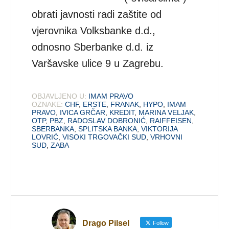
obrati javnosti radi zaštite od
vjerovnika Volksbanke d.d.,
odnosno Sberbanke d.d. iz
Varšavske ulice 9 u Zagrebu.
OBJAVLJENO U:
IMAM PRAVO
OZNAKE:
CHF
,
ERSTE
,
FRANAK
,
HYPO
,
IMAM
PRAVO
,
IVICA GRČAR
,
KREDIT
,
MARINA VELJAK
,
OTP
,
PBZ
,
RADOSLAV DOBRONIĆ
,
RAIFFEISEN
,
SBERBANKA
,
SPLITSKA BANKA
,
VIKTORIJA
LOVRIĆ
,
VISOKI TRGOVAČKI SUD
,
VRHOVNI
SUD
,
ZABA
Drago Pilsel
Follow