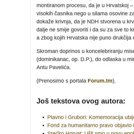
montiranom procesu, da je u Hrvatskoj – 
visokih časnika nego u silama osovine z
dokaže krivnja, da je NDH stvorena u krva
dalje ne smije govoriti i da su za sve to kr
a zbog kojih Hrvatska nije puno drukčija
Skroman doprinos u koncelebriranju mise, 
(dominikanac, op. D.P.), do odlaska u m
Antu Pavelića.
(Prenosimo s portala
Forum.tm
).
Još tekstova ovog autora:
•
Plavno i Grubori: Komemoracija ubij
•
Fond za humanitarno pravo objavio 
•
Srećko Horvat: Ušli smo u novu epo