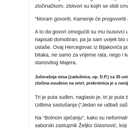
zločinačkom, zlotvori su kojih se stidi cr
“Moram govoriti. Kamenje će progovoriti 
A to da govori omogućili su mu isusovci u 
napisati domobran, pa ja sam uvijek bio u
ustaše. Ovaj Hercegovac iz Bijakovića po
bitaka, ne samo za vrijeme rata, nego i 
stanovitog Majera.
Jučerašnja misa (zadušnica, op. D.P.) za 35 ust
zločina osuđeno na smrt, prekretnica je u novi
Tri je puta suđen, naglasio je, tri je puta
Udbina saslušanja (“Jedan se udbaš saža
Na “Bolnom sjećanju”, kako su neformalno
saborski zastupnik Željko Glasnović, koji