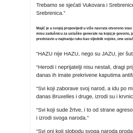
Trebamo se sjećati Vukovara i Srebrenice,
Srebrenica.”
Majić je u svojoj propovijedi u više navrata otvoreno sta
misu zadušnicu za ustaške generale na kojoj je govorio, 
predstavio u najmanju ruku kao sljednik vojske, one ust
“HAZU nije HAZU, nego su JAZU, jer šut
“Herodi i neprijatelji nisu nestali, dragi pri
danas ih imate prekrivene kaputima antifa
“Svi koji zaborave svoj narod, a idu po m
danas Bruxelles i druge, izrodi su i krvni
“Svi koji sude žrtve, i to od strane agr
i izrodi svoga naroda.”
“Svi oni koji slobodu svoga naroda prodaj