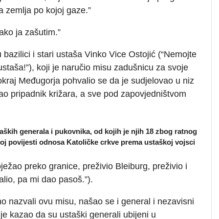
na zemlja po kojoj gaze.”
ako ja zašutim.”
bazilici i stari ustaša Vinko Vice Ostojić (“Nemojte
staša!”), koji je naručio misu zadušnicu za svoje
kraj Međugorja pohvalio se da je sudjelovao u niz
kao pripadnik križara, a sve pod zapovjedništvom
aških generala i pukovnika, od kojih je njih 18 zbog ratnog
joj povijesti odnosa Katoličke crkve prema ustaškoj vojsci
 bježao preko granice, preživio Bleiburg, preživio i
lio, pa mi dao pasoš.”).
 nazvali ovu misu, našao se i general i nezavisni
 je kazao da su ustaški generali ubijeni u