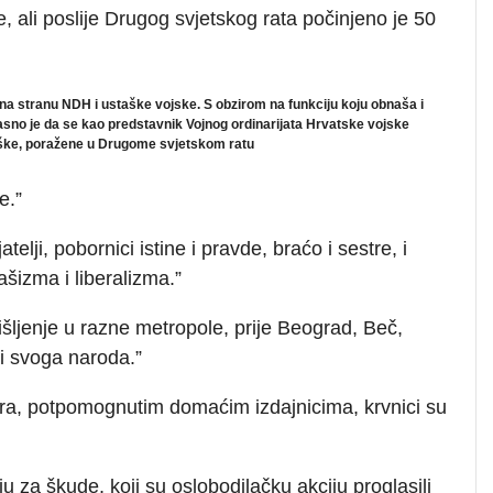
 ali poslije Drugog svjetskog rata počinjeno je 50
o na stranu NDH i ustaške vojske. S obzirom na funkciju koju obnaša i
jasno je da se kao predstavnik Vojnog ordinarijata Hrvatske vojske
aške, poražene u Drugome svjetskom ratu
e.”
jatelji, pobornici istine i pravde, braćo i sestre, i
šizma i liberalizma.”
išljenje u razne metropole, prije Beograd, Beč,
ci svoga naroda.”
esora, potpomognutim domaćim izdajnicima, krvnici su
u za škude, koji su oslobodilačku akciju proglasili