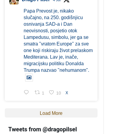
4 Jul
Papa Prevost je, nikako
slučajno, na 250. godišnjicu
osnivanja SAD-a i Dan
neovisnosti, posjetio otok
Lampedusu, simbolu, jer ga se
smatra "vratom Europe" za sve
one koji riskiraju život prelaskom
Mediterana. Lav je, inače,
migracijsku politiku Donalda
Trumpa nazvao "nehumanom".
1
10
X
Load More