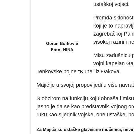
ustaškoj vojsci.
Premda sklonost 
koji je to naprav
zagrebačkoj Palm
visokoj razini i 
Goran Borković
Foto: HINA
Misu zadušnicu p
vojni kapelan Ga
Tenkovske bojne “Kune” iz Đakova.
Majić je u svojoj propovijedi u više navr
S obzirom na funkciju koju obnaša i misu
jasno je da se kao predstavnik Vojnog or
ruku kao sljednik vojske, one ustaške, 
Za Majića su ustaške glavešine mučenici, nevine 