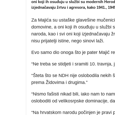
oni koji ih osuđuju u službi su modernih Heroda,
izjednačavaju žrtvu i agresora, kako 1941., 1945. 
Za Majića su ustaške glavešine mučenici, n
domovine, a oni koji ih osuđuju u službi 
naroda, kao i svi oni koji izjednačavaju ž
nisu prijatelji istine, nego sinovi laži.
Evo samo dio onoga što je pater Majić re
“Ne treba se stidjeti i sramiti 10. travnja,
“Šteta što se NDH nije oslobodila nekih 
prema Židovima i drugima.”
“Nismo fašisti nikad bili, iako nam to n
osloboditi od velikosrpske dominacije, d
“Na hrvatskom narodu počinjen je pravi p