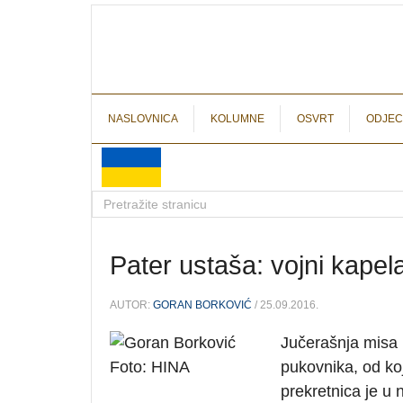
NASLOVNICA
KOLUMNE
OSVRT
ODJEC
Pater ustaša: vojni kape
AUTOR:
GORAN BORKOVIĆ
/ 25.09.2016.
Jučerašnja misa 
pukovnika, od koj
prekretnica je u 