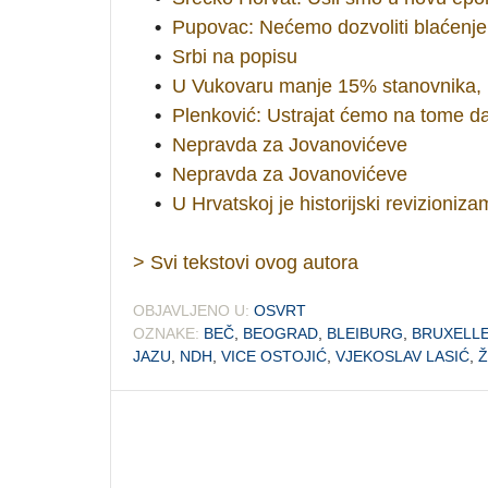
•
Pupovac: Nećemo dozvoliti blaćenje
•
Srbi na popisu
•
U Vukovaru manje 15% stanovnika, 
•
Plenković: Ustrajat ćemo na tome da
•
Nepravda za Jovanovićeve
•
Nepravda za Jovanovićeve
•
U Hrvatskoj je historijski revizioniz
> Svi tekstovi ovog autora
OBJAVLJENO U:
OSVRT
OZNAKE:
BEČ
,
BEOGRAD
,
BLEIBURG
,
BRUXELL
JAZU
,
NDH
,
VICE OSTOJIĆ
,
VJEKOSLAV LASIĆ
,
Ž