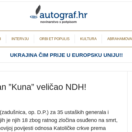
I
INTERVJU
ORBI ET POPULIS
KULTURA
ABRAHAMOVA
UKRAJINA ČIM PRIJE U EUROPSKU UNIJU!!
lan ”Kuna” veličao NDH!
(zadušnica, op. D.P.) za 35 ustaških generala i
ih je njih 18 zbog ratnog zločina osuđeno na smrt,
novijoj povijesti odnosa Katoličke crkve prema