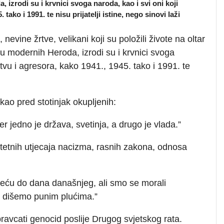
 izrodi su i krvnici svoga naroda, kao i svi oni koji
tako i 1991. te nisu prijatelji istine, nego sinovi laži
evine žrtve, velikani koji su položili živote na oltar
su modernih Heroda, izrodi su i krvnici svoga
rtvu i agresora, kako 1941., 1945. tako i 1991. te
kao pred stotinjak okupljenih:
 jer jedno je država, svetinja, a drugo je vlada.”
štetnih utjecaja nacizma, rasnih zakona, odnosa
ameću do dana današnjeg, ali smo se morali
a dišemo punim plućima.”
ravcati genocid poslije Drugog svjetskog rata.