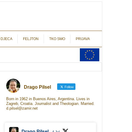
autograf.hr
novinarstvo s potpisom
 DJECA
FELJTON
TKO SMO
PRIJAVA
Drago Pilsel
Follow
Born in 1962 in Buenos Aires, Argentina. Lives in
Zagreb, Croatia. Journalist and Theologian. Married.
d.pilsel@zamir.net
Drago Pilsel