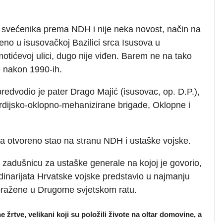
svećenika prema NDH i nije neka novost, način na
ljeno u isusovačkoj Bazilici srca Isusova u
otićevoj ulici, dugo nije viđen. Barem ne na tako
ne nakon 1990-ih.
redvodio je pater Drago Majić (isusovac, op. D.P.),
rdijsko-oklopno-mehanizirane brigade, Oklopne i
ata otvoreno stao na stranu NDH i ustaške vojske.
 zadušnicu za ustaške generale na kojoj je govorio,
dinarijata Hrvatske vojske predstavio u najmanju
poražene u Drugome svjetskom ratu.
žrtve, velikani koji su položili živote na oltar domovine, a