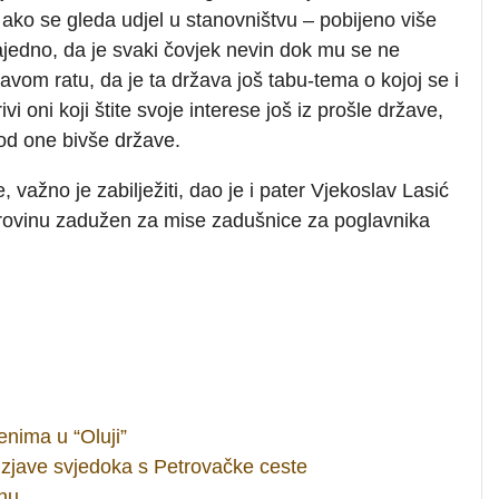
ako se gleda udjel u stanovništvu – pobijeno više
ajedno, da je svaki čovjek nevin dok mu se ne
vom ratu, da je ta država još tabu-tema o kojoj se i
ivi oni koji štite svoje interese još iz prošle države,
 od one bivše države.
važno je zabilježiti, dao je i pater Vjekoslav Lasić
irovinu zadužen za mise zadušnice za poglavnika
enima u “Oluji”
izjave svjedoka s Petrovačke ceste
hu