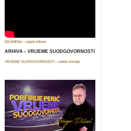
EKUMENA – ostale tribine
ARHIVA – VRIJEME SUODGOVORNOSTI
VRIJEME SUODGOVORNOSTI – ostale emisije