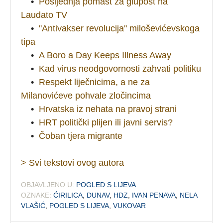
•
Posljednja pomast za glupost na
Laudato TV
•
''Antivakser revolucija'' miloševićevskoga
tipa
•
A Boro a Day Keeps Illness Away
•
Kad virus neodgovornosti zahvati politiku
•
Respekt liječnicima, a ne za
Milanovićeve pohvale zločincima
•
Hrvatska iz nehata na pravoj strani
•
HRT politički plijen ili javni servis?
•
Čoban tjera migrante
> Svi tekstovi ovog autora
OBJAVLJENO U:
POGLED S LIJEVA
OZNAKE:
ĆIRILICA
,
DUNAV
,
HDZ
,
IVAN PENAVA
,
NELA
VLAŠIĆ
,
POGLED S LIJEVA
,
VUKOVAR