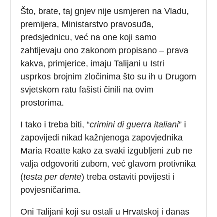
Što, brate, taj gnjev nije usmjeren na Vladu,
premijera, Ministarstvo pravosuđa,
predsjednicu, već na one koji samo
zahtijevaju ono zakonom propisano – prava
kakva, primjerice, imaju Talijani u Istri
usprkos brojnim zločinima što su ih u Drugom
svjetskom ratu fašisti činili na ovim
prostorima.
I tako i treba biti, “
crimini di guerra italiani
” i
zapovijedi nikad kažnjenoga zapovjednika
Maria Roatte kako za svaki izgubljeni zub ne
valja odgovoriti zubom, već glavom protivnika
(
testa per dente
) treba ostaviti povijesti i
povjesničarima.
Oni Talijani koji su ostali u Hrvatskoj i danas