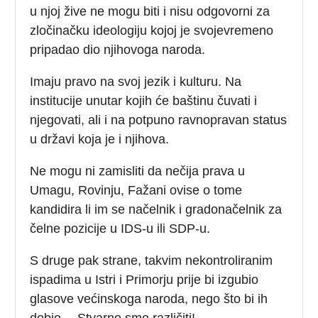
u njoj žive ne mogu biti i nisu odgovorni za
zločinačku ideologiju kojoj je svojevremeno
pripadao dio njihovoga naroda.
Imaju pravo na svoj jezik i kulturu. Na
institucije unutar kojih će baštinu čuvati i
njegovati, ali i na potpuno ravnopravan status
u državi koja je i njihova.
Ne mogu ni zamisliti da nečija prava u
Umagu, Rovinju, Fažani ovise o tome
kandidira li im se načelnik i gradonačelnik za
čelne pozicije u IDS-u ili SDP-u.
S druge pak strane, takvim nekontroliranim
ispadima u Istri i Primorju prije bi izgubio
glasove većinskoga naroda, nego što bi ih
dobio… Stvarno smo različiti!