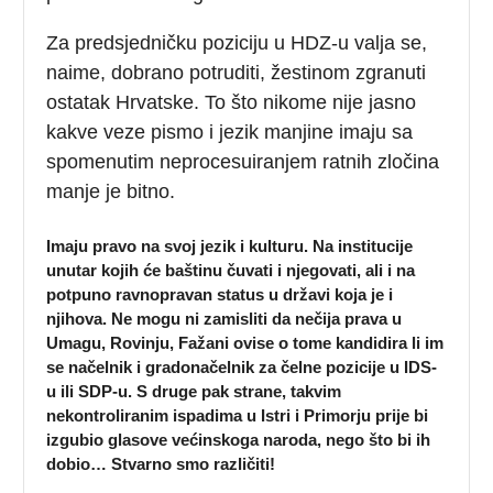
Za predsjedničku poziciju u HDZ-u valja se,
naime, dobrano potruditi, žestinom zgranuti
ostatak Hrvatske. To što nikome nije jasno
kakve veze pismo i jezik manjine imaju sa
spomenutim neprocesuiranjem ratnih zločina
manje je bitno.
Imaju pravo na svoj jezik i kulturu. Na institucije
unutar kojih će baštinu čuvati i njegovati, ali i na
potpuno ravnopravan status u državi koja je i
njihova. Ne mogu ni zamisliti da nečija prava u
Umagu, Rovinju, Fažani ovise o tome kandidira li im
se načelnik i gradonačelnik za čelne pozicije u IDS-
u ili SDP-u. S druge pak strane, takvim
nekontroliranim ispadima u Istri i Primorju prije bi
izgubio glasove većinskoga naroda, nego što bi ih
dobio… Stvarno smo različiti!