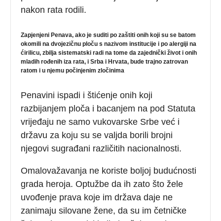
nakon rata rodili.
Zapjenjeni Penava
, ako je suditi po zaštiti onih koji su se batom
okomili na dvojezičnu ploču s nazivom institucije i po alergiji na
ćirilicu, zbilja sistematski radi na tome da zajednički život i onih
mladih rođenih iza rata, i Srba i Hrvata, bude trajno zatrovan
ratom i u njemu počinjenim zločinima
Penavini ispadi i štićenje onih koji
razbijanjem ploča i bacanjem na pod Statuta
vrijeđaju ne samo vukovarske Srbe već i
državu za koju su se valjda borili brojni
njegovi sugrađani različitih nacionalnosti.
Omalovažavanja ne koriste boljoj budućnosti
grada heroja. Optužbe da ih zato što žele
uvođenje prava koje im država daje ne
zanimaju silovane žene, da su im četničke