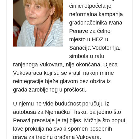
ćirilici otpočela je
neformalna kampanja
gradonačelnika Ivana
Penave za čelno
mjesto u HDZ-u.
Sanacija Vodotornja,
simbola u ratu
ranjenoga Vukovara, nije okončana. Djeca
Vukovaraca koji su se vratili nakon mirne
reintegracije bježe glavom bez obzira iz
grada zarobljenog u prošlosti.
U njemu ne vide budućnost poručuju iz
autobusa za Njemačku i Irsku, pa jedino što
Penavi preostaje je taj bijes. Mržnja što poput
lave prokulja na svaki spomen posebnih
prava za trećinu građana Vukovara.