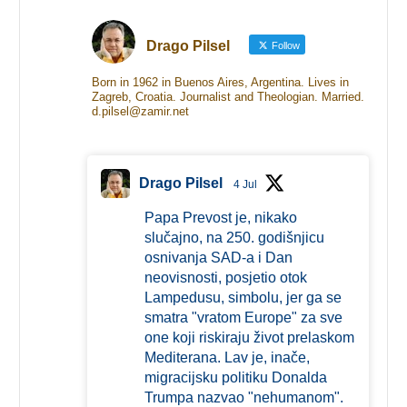
Drago Pilsel
Follow
Born in 1962 in Buenos Aires, Argentina. Lives in
Zagreb, Croatia. Journalist and Theologian. Married.
d.pilsel@zamir.net
Drago Pilsel
4 Jul
Papa Prevost je, nikako
slučajno, na 250. godišnjicu
osnivanja SAD-a i Dan
neovisnosti, posjetio otok
Lampedusu, simbolu, jer ga se
smatra "vratom Europe" za sve
one koji riskiraju život prelaskom
Mediterana. Lav je, inače,
migracijsku politiku Donalda
Trumpa nazvao "nehumanom".