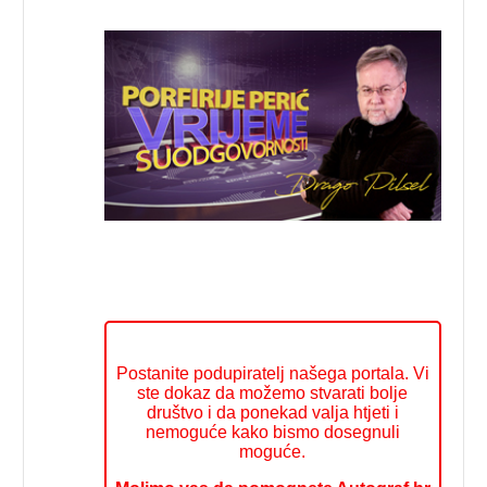
Postanite podupiratelj našega portala. Vi
ste dokaz da možemo stvarati bolje
društvo i da ponekad valja htjeti i
nemoguće kako bismo dosegnuli
moguće.