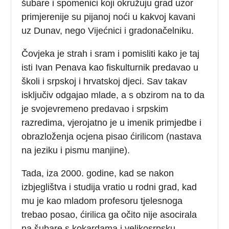
šubare i spomenici koji okružuju grad uzor
primjerenije su pijanoj noći u kakvoj kavani
uz Dunav, nego Vijećnici i gradonačelniku.
Čovjeka je strah i sram i pomisliti kako je taj
isti Ivan Penava kao fiskulturnik predavao u
školi i srpskoj i hrvatskoj djeci. Sav takav
isključiv odgajao mlade, a s obzirom na to da
je svojevremeno predavao i srpskim
razredima, vjerojatno je u imenik primjedbe i
obrazloženja ocjena pisao ćirilicom (nastava
na jeziku i pismu manjine).
Tada, iza 2000. godine, kad se nakon
izbjeglištva i studija vratio u rodni grad, kad
mu je kao mladom profesoru tjelesnoga
trebao posao, ćirilica ga očito nije asocirala
na šubare s kokardama i velikosrpsku