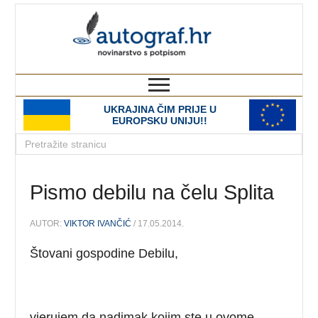
autograf.hr
novinarstvo s potpisom
UKRAJINA ČIM PRIJE U
EUROPSKU UNIJU!!
Pismo debilu na čelu Splita
AUTOR:
VIKTOR IVANČIĆ
/ 17.05.2014.
Štovani gospodine Debilu,
vjerujem da nadimak kojim ste u ovome