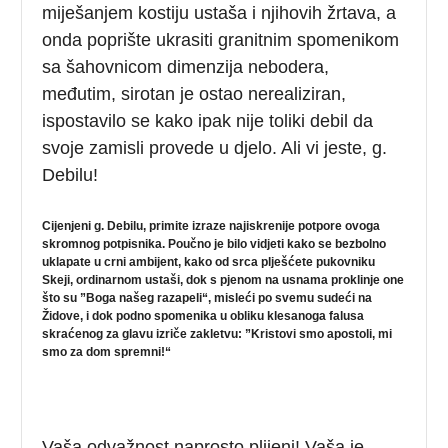
miješanjem kostiju ustaša i njihovih žrtava, a
onda poprište ukrasiti granitnim spomenikom
sa šahovnicom dimenzija nebodera,
međutim, sirotan je ostao nerealiziran,
ispostavilo se kako ipak nije toliki debil da
svoje zamisli provede u djelo. Ali vi jeste, g.
Debilu!
Cijenjeni g. Debilu, primite izraze najiskrenije potpore ovoga
skromnog potpisnika. Poučno je bilo vidjeti kako se bezbolno
uklapate u crni ambijent, kako od srca plješćete pukovniku
Skeji, ordinarnom ustaši, dok s pjenom na usnama proklinje one
što su ”Boga našeg razapeli“, misleći po svemu sudeći na
Židove, i dok podno spomenika u obliku klesanoga falusa
skraćenog za glavu izriče zakletvu: ”Kristovi smo apostoli, mi
smo za dom spremni!“
Vaša odvažnost naprosto plijeni! Vaša je