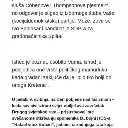
sluša Cohenove i Thompsonove pjesme?“ –
no odgovor je stigao iz izbornoga štaba Vaše
(socijaldemokratske) partije: Može, zove se
Ivo Baldasar i kandidat je SDP-a za
gradonačelnika Splita!
Ishod je poznat, osobito Vama, ishod je
posljedica one vrste političkog mamurluka
kada građani zaključe da je ”bilo tko bolji od
onoga Kretena“.
U petak, 9. svibnja, na Dan pobjede nad fašizmom –
kada sav civilizirani svijet obilježava završetak
Drugog svjetskog rata – prisustvovali ste
svečanome otkrivanju spomenika IX. bojni HOS-a
”Rafael vitez Boban“, jedinici iz zadnjega rata koja