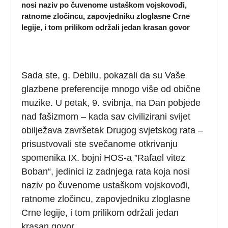
nosi naziv po čuvenome ustaškom vojskovođi,
ratnome zločincu, zapovjedniku zloglasne Crne
legije, i tom prilikom održali jedan krasan govor
Sada ste, g. Debilu, pokazali da su Vaše
glazbene preferencije mnogo više od obične
muzike. U petak, 9. svibnja, na Dan pobjede
nad fašizmom – kada sav civilizirani svijet
obilježava završetak Drugog svjetskog rata –
prisustvovali ste svečanome otkrivanju
spomenika IX. bojni HOS-a ”Rafael vitez
Boban“, jedinici iz zadnjega rata koja nosi
naziv po čuvenome ustaškom vojskovođi,
ratnome zločincu, zapovjedniku zloglasne
Crne legije, i tom prilikom održali jedan
krasan govor.