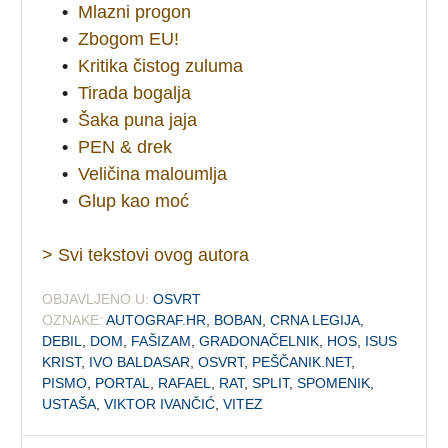
•
Mlazni progon
•
Zbogom EU!
•
Kritika čistog zuluma
•
Tirada bogalja
•
Šaka puna jaja
•
PEN & drek
•
Veličina maloumlja
•
Glup kao moć
> Svi tekstovi ovog autora
OBJAVLJENO U:
OSVRT
OZNAKE:
AUTOGRAF.HR
,
BOBAN
,
CRNA LEGIJA
,
DEBIL
,
DOM
,
FAŠIZAM
,
GRADONAČELNIK
,
HOS
,
ISUS
KRIST
,
IVO BALDASAR
,
OSVRT
,
PEŠČANIK.NET
,
PISMO
,
PORTAL
,
RAFAEL
,
RAT
,
SPLIT
,
SPOMENIK
,
USTAŠA
,
VIKTOR IVANČIĆ
,
VITEZ