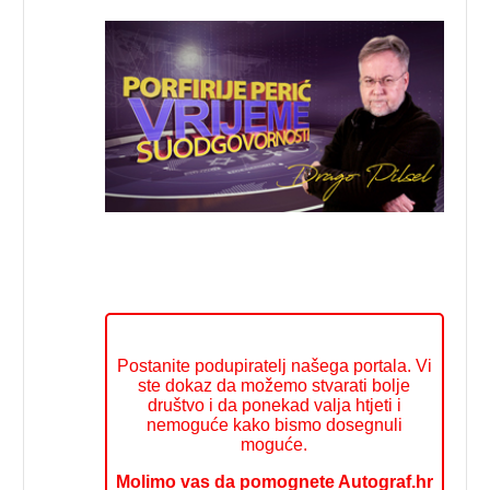
Postanite podupiratelj našega portala. Vi
ste dokaz da možemo stvarati bolje
društvo i da ponekad valja htjeti i
nemoguće kako bismo dosegnuli
moguće.
Molimo vas da pomognete Autograf.hr