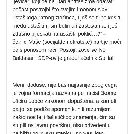
ljevičar, koji će na Dan antifašizma odavati
počast postrojbi što svojim imenom slavi
ustaškoga ratnog zločinca, i još se tupo kesiti
među ustaškim simbolima i zastavama, i još
zdušno pljeskati na ustaški poklič…?“ –
čelnici Vaše (socijaldemokratske) partije moći
će s ponosom reći: Postoji, zove se Ivo
Baldasar i SDP-ov je gradonačelnik Splita!
Meni, doduše, nije baš najjasnije zbog čega
je vojna formacija nazvana po nacističkome
oficiru uopće zakonom dopuštena, a kamoli
da joj se podiže spomenik, niti razumijem
zašto nositelji fašističkog znamenja, čim su
stupili na javnu površinu, nisu privedeni u
najbližu policijsku stanicu, no Vas, kao