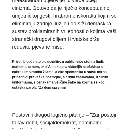
maestralnom utjelovljenju vladajućeg
cinizma. Gotovo da je riječ o konceptualnoj
umjetničkoj gesti, hrabrome iskoraku kojim se
eliminiraju zadnje iluzije i do srži demaskira
sustav proklamiranih vrijednosti o kojima Vaši
stranački drugovi diljem Hrvatske drže
redovite pjevane mise.
Prizor je općenito bio dojmljiv: u publici više stotina ljudi,
mahom u crnom, oko Vas skupina viđenijih neofašista s
nabreklim vratnim žilama, a oko spomenika u stavu mirno
pripadnici pravaške postrojbe, s crnim zastavama, u crnim
uniformama, s oznakama veličine šake na kojima se koči
ustaška parola ”Za dom spremni“
Postavi li tkogod logično pitanje – ”Zar postoji
takav debil, socijaldemokrat, nominalni