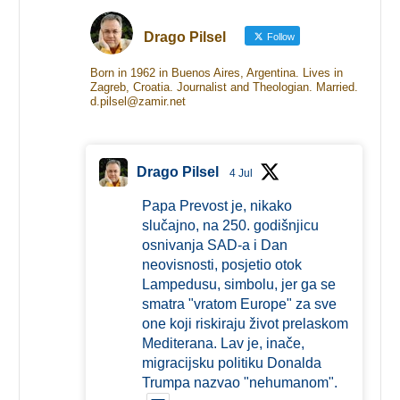
Drago Pilsel
Follow
Born in 1962 in Buenos Aires, Argentina. Lives in
Zagreb, Croatia. Journalist and Theologian. Married.
d.pilsel@zamir.net
Drago Pilsel
4 Jul
Papa Prevost je, nikako
slučajno, na 250. godišnjicu
osnivanja SAD-a i Dan
neovisnosti, posjetio otok
Lampedusu, simbolu, jer ga se
smatra "vratom Europe" za sve
one koji riskiraju život prelaskom
Mediterana. Lav je, inače,
migracijsku politiku Donalda
Trumpa nazvao "nehumanom".