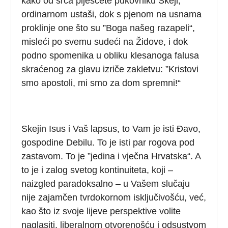
kako od srca plješćete pukovniku Skeji,
ordinarnom ustaši, dok s pjenom na usnama
proklinje one što su ”Boga našeg razapeli“,
misleći po svemu sudeći na Židove, i dok
podno spomenika u obliku klesanoga falusa
skraćenog za glavu izriče zakletvu: ”Kristovi
smo apostoli, mi smo za dom spremni!“
Skejin Isus i Vaš lapsus, to Vam je isti Đavo,
gospodine Debilu. To je isti par rogova pod
zastavom. To je ”jedina i vječna Hrvatska“. A
to je i zalog svetog kontinuiteta, koji –
naizgled paradoksalno – u Vašem slučaju
nije zajamčen tvrdokornom isključivošću, već,
kao što iz svoje lijeve perspektive volite
naglasiti, liberalnom otvorenošću i odsustvom