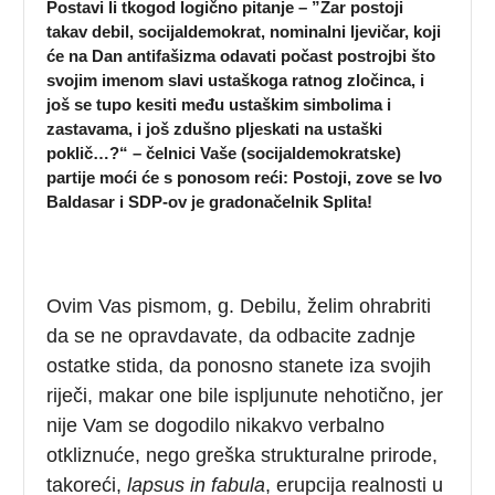
Postavi li tkogod logično pitanje – ”Zar postoji
takav debil, socijaldemokrat, nominalni ljevičar, koji
će na Dan antifašizma odavati počast postrojbi što
svojim imenom slavi ustaškoga ratnog zločinca, i
još se tupo kesiti među ustaškim simbolima i
zastavama, i još zdušno pljeskati na ustaški
poklič…?“ – čelnici Vaše (socijaldemokratske)
partije moći će s ponosom reći: Postoji, zove se Ivo
Baldasar i SDP-ov je gradonačelnik Splita!
Ovim Vas pismom, g. Debilu, želim ohrabriti
da se ne opravdavate, da odbacite zadnje
ostatke stida, da ponosno stanete iza svojih
riječi, makar one bile ispljunute nehotično, jer
nije Vam se dogodilo nikakvo verbalno
otkliznuće, nego greška strukturalne prirode,
takoreći,
lapsus
in
fabula
, erupcija realnosti u