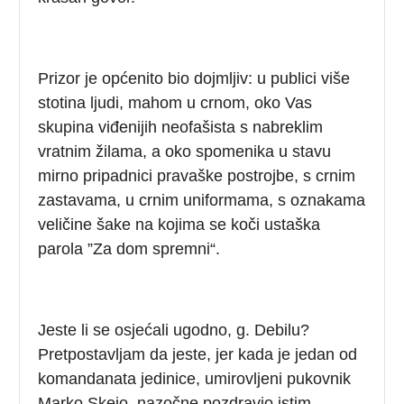
Prizor je općenito bio dojmljiv: u publici više
stotina ljudi, mahom u crnom, oko Vas
skupina viđenijih neofašista s nabreklim
vratnim žilama, a oko spomenika u stavu
mirno pripadnici pravaške postrojbe, s crnim
zastavama, u crnim uniformama, s oznakama
veličine šake na kojima se koči ustaška
parola ”Za dom spremni“.
Jeste li se osjećali ugodno, g. Debilu?
Pretpostavljam da jeste, jer kada je jedan od
komandanata jedinice, umirovljeni pukovnik
Marko Skejo, nazočne pozdravio istim