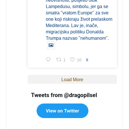
neovisnosti, posjetio otok
Lampedusu, simbolu, jer ga se
smatra "vratom Europe" za sve
one koji riskiraju život prelaskom
Mediterana. Lav je, inače,
migracijsku politiku Donalda
Trumpa nazvao "nehumanom".
1
10
X
Load More