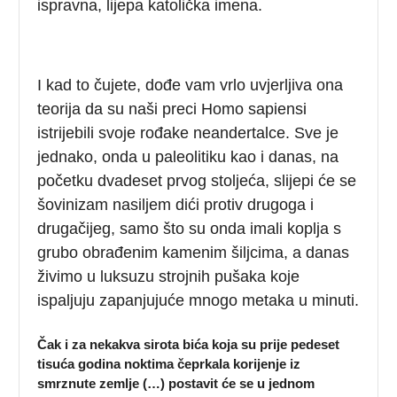
ispravna, lijepa katolička imena.
I kad to čujete, dođe vam vrlo uvjerljiva ona
teorija da su naši preci Homo sapiensi
istrijebili svoje rođake neandertalce. Sve je
jednako, onda u paleolitiku kao i danas, na
početku dvadeset prvog stoljeća, slijepi će se
šovinizam nasiljem dići protiv drugoga i
drugačijeg, samo što su onda imali koplja s
grubo obrađenim kamenim šiljcima, a danas
živimo u luksuzu strojnih pušaka koje
ispaljuju zapanjujuće mnogo metaka u minuti.
Čak i za nekakva sirota bića koja su prije pedeset
tisuća godina noktima čeprkala korijenje iz
smrznute zemlje (…) postavit će se u jednom