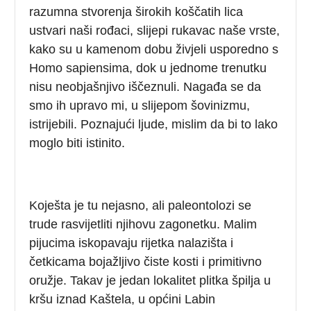
razumna stvorenja širokih koščatih lica
ustvari naši rođaci, slijepi rukavac naše vrste,
kako su u kamenom dobu živjeli usporedno s
Homo sapiensima, dok u jednome trenutku
nisu neobjašnjivo iščeznuli. Nagađa se da
smo ih upravo mi, u slijepom šovinizmu,
istrijebili. Poznajući ljude, mislim da bi to lako
moglo biti istinito.
Koješta je tu nejasno, ali paleontolozi se
trude rasvijetliti njihovu zagonetku. Malim
pijucima iskopavaju rijetka nalazišta i
četkicama bojažljivo čiste kosti i primitivno
oružje. Takav je jedan lokalitet plitka špilja u
kršu iznad Kaštela, u općini Labin