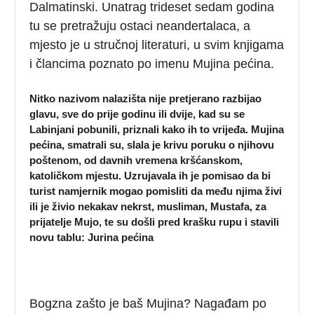
Dalmatinski. Unatrag trideset sedam godina
tu se pretražuju ostaci neandertalaca, a
mjesto je u stručnoj literaturi, u svim knjigama
i člancima poznato po imenu Mujina pećina.
Nitko nazivom nalazišta nije pretjerano razbijao
glavu, sve do prije godinu ili dvije, kad su se
Labinjani pobunili, priznali kako ih to vrijeđa. Mujina
pećina, smatrali su, slala je krivu poruku o njihovu
poštenom, od davnih vremena kršćanskom,
katoličkom mjestu. Uzrujavala ih je pomisao da bi
turist namjernik mogao pomisliti da među njima živi
ili je živio nekakav nekrst, musliman, Mustafa, za
prijatelje Mujo, te su došli pred krašku rupu i stavili
novu tablu: Jurina pećina
Bogzna zašto je baš Mujina? Nagađam po