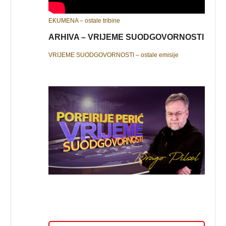
EKUMENA – ostale tribine
ARHIVA – VRIJEME SUODGOVORNOSTI
VRIJEME SUODGOVORNOSTI – ostale emisije