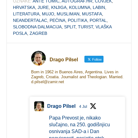
OZNAKE:
ANTE TOMIĆ
,
AUTOGRAF.HR
,
ČOVJEK
,
HRVATSKA
,
JURE
,
KNJIGA
,
KOLUMNA
,
LABIN
,
LITERATURA
,
MUJO
,
MUSLIMAN
,
MUSTAFA
,
NEANDERTALAC
,
PEĆINA
,
POLITIKA
,
PORTAL
,
SLOBODNA DALMACIJA
,
SPLIT
,
TURIST
,
VLAŠKA
POSLA
,
ZAGREB
Drago Pilsel
Follow
Born in 1962 in Buenos Aires, Argentina. Lives in
Zagreb, Croatia. Journalist and Theologian. Married.
d.pilsel@zamir.net
Drago Pilsel
4 Jul
Papa Prevost je, nikako
slučajno, na 250. godišnjicu
osnivanja SAD-a i Dan