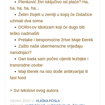
•
Plenković živi isključivo od plaće? Ha,
ha, ha, ha, ha...
•
Želim živjeti u zemlji u kojoj će čistačice
uzimati dva soma
•
DORH-ov idiotizam koji će dugo biti
teško nadmašiti
•
Prelake i bespomoćne žrtve Maje Đerek
•
Zašto naše übermensche vrijeđaju
narodnjaci?
•
Dan kada sam počeo cijeniti lezbijke i
transrodne osobe
•
Maji Đerek na isto dođe antikvarijat ili
fast food
> Svi tekstovi ovog autora
OBJAVLJENO U:
VLAŠKA POSLA