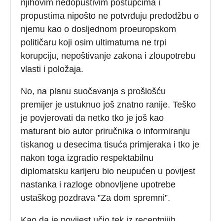
njihovim nedopustivim postupcima i
propustima nipošto ne potvrđuju predodžbu o
njemu kao o dosljednom proeuropskom
političaru koji osim ultimatuma ne trpi
korupciju, nepoštivanje zakona i zloupotrebu
vlasti i položaja.
No, na planu suočavanja s prošlošću
premijer je ustuknuo još znatno ranije. Teško
je povjerovati da netko tko je još kao
maturant bio autor priručnika o informiranju
tiskanog u desecima tisuća primjeraka i tko je
nakon toga izgradio respektabilnu
diplomatsku karijeru bio neupućen u povijest
nastanka i razloge obnovljene upotrebe
ustaškog pozdrava ”Za dom spremni”.
Kao da je povijest učio tek iz recentnijih