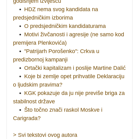
godišnjem izviješću
•
HDZ nema svog kandidata na
predsjedničkim izborima
•
O predsjedničkim kandidaturama
•
Motivi živčanosti i agresije (ne samo kod
premijera Plenkovića)
•
''Patrijarh Porošenko'': Crkva u
predizbornoj kampanji
•
Ortački kapitalizam i poslije Martine Dalić
•
Koje bi zemlje opet prihvatile Deklaraciju
o ljudskim pravima?
•
KGK pokazuje da ju nije previše briga za
stabilnost države
•
Što točno znači raskol Moskve i
Carigrada?
> Svi tekstovi ovog autora