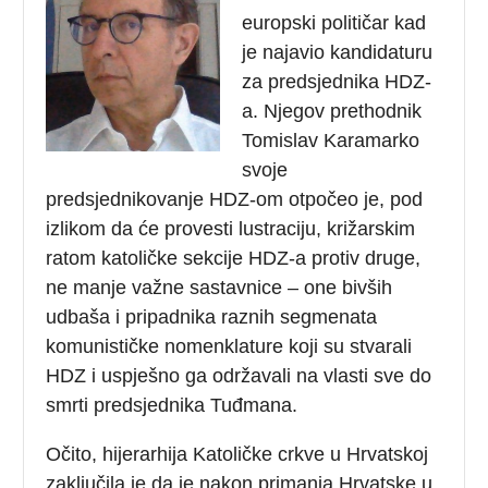
europski političar kad
je najavio kandidaturu
za predsjednika HDZ-
a. Njegov prethodnik
Tomislav Karamarko
svoje
predsjednikovanje HDZ-om otpočeo je, pod
izlikom da će provesti lustraciju, križarskim
ratom katoličke sekcije HDZ-a protiv druge,
ne manje važne sastavnice – one bivših
udbaša i pripadnika raznih segmenata
komunističke nomenklature koji su stvarali
HDZ i uspješno ga održavali na vlasti sve do
smrti predsjednika Tuđmana.
Očito, hijerarhija Katoličke crkve u Hrvatskoj
zaključila je da je nakon primanja Hrvatske u