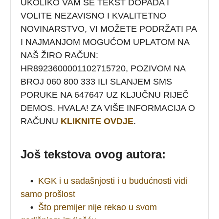
UKOLIKO VAM SE TEKST DOPADA I
VOLITE NEZAVISNO I KVALITETNO
NOVINARSTVO, VI MOŽETE PODRŽATI PA
I NAJMANJOM MOGUĆOM UPLATOM NA
NAŠ ŽIRO RAČUN:
HR8923600001102715720
, POZIVOM NA
BROJ 060 800 333 ILI SLANJEM SMS
PORUKE NA 647647 UZ KLJUČNU RIJEČ
DEMOS. HVALA! ZA VIŠE INFORMACIJA O
RAČUNU
KLIKNITE OVDJE
.
Još tekstova ovog autora:
•
KGK i u sadašnjosti i u budućnosti vidi
samo prošlost
•
Što premijer nije rekao u svom