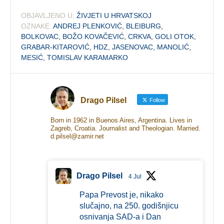
OBJAVLJENO U:
ŽIVJETI U HRVATSKOJ
OZNAKE:
ANDREJ PLENKOVIĆ
,
BLEIBURG
,
BOLKOVAC
,
BOŽO KOVAČEVIĆ
,
CRKVA
,
GOLI OTOK
,
GRABAR-KITAROVIĆ
,
HDZ
,
JASENOVAC
,
MANOLIĆ
,
MESIĆ
,
TOMISLAV KARAMARKO
Drago Pilsel
Follow
Born in 1962 in Buenos Aires, Argentina. Lives in
Zagreb, Croatia. Journalist and Theologian. Married.
d.pilsel@zamir.net
Drago Pilsel
4 Jul
Papa Prevost je, nikako
slučajno, na 250. godišnjicu
osnivanja SAD-a i Dan