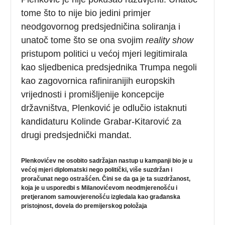
tome što to nije bio jedini primjer
neodgovornog predsjedničina soliranja i
unatoč tome što se ona svojim
reality show
pristupom politici u većoj mjeri legitimirala
kao sljedbenica predsjednika Trumpa negoli
kao zagovornica rafiniranijih europskih
vrijednosti i promišljenije koncepcije
državništva, Plenković je odlučio istaknuti
kandidaturu Kolinde Grabar-Kitarović za
drugi predsjednički mandat.
Plenkovićev ne osobito sadržajan nastup u kampanji bio je u
većoj mjeri diplomatski nego politički, više suzdržan i
proračunat nego ostrašćen. Čini se da ga je ta suzdržanost,
koja je u usporedbi s Milanovićevom neodmjerenošću i
pretjeranom samouvjerenošću izgledala kao građanska
pristojnost, dovela do premijerskog položaja