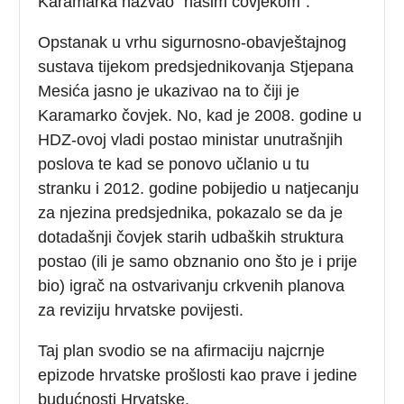
Karamarka nazvao ”našim čovjekom”.
Opstanak u vrhu sigurnosno-obavještajnog
sustava tijekom predsjednikovanja Stjepana
Mesića jasno je ukazivao na to čiji je
Karamarko čovjek. No, kad je 2008. godine u
HDZ-ovoj vladi postao ministar unutrašnjih
poslova te kad se ponovo učlanio u tu
stranku i 2012. godine pobijedio u natjecanju
za njezina predsjednika, pokazalo se da je
dotadašnji čovjek starih udbaških struktura
postao (ili je samo obznanio ono što je i prije
bio) igrač na ostvarivanju crkvenih planova
za reviziju hrvatske povijesti.
Taj plan svodio se na afirmaciju najcrnje
epizode hrvatske prošlosti kao prave i jedine
budućnosti Hrvatske.