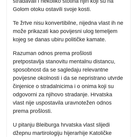
stradavali i nekoliko stotina njih koji su na
Golom otoku ostavili svoje kosti.
Te žrtve nisu konvertibilne, nijedna vlast ih ne
može prikazati kao povijesni ulog temeljem
kojeg se danas ubiru političke kamate.
Razuman odnos prema prošlosti
pretpostavlja stanovitu mentalnu distancu,
sposobnost da se sagledaju relevantne
povijesne okolnosti i da se nepristrano utvrde
činjenice o stradalnicima i o onima koji su
odgovorni za njihovo stradanje. Hrvatska
vlast nije uspostavila uravnotežen odnos
prema prošlosti.
U pitanju Bleiburga hrvatska vlast slijedi
džepnu martirologiju hijerarhije Katoličke