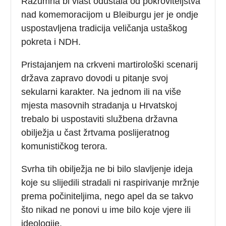
Razumna bi vlast odustala od pokroviteljstva
nad komemoracijom u Bleiburgu jer je ondje
uspostavljena tradicija veličanja ustaškog
pokreta i NDH.
Pristajanjem na crkveni martirološki scenarij
država zapravo dovodi u pitanje svoj
sekularni karakter. Na jednom ili na više
mjesta masovnih stradanja u Hrvatskoj
trebalo bi uspostaviti službena državna
obilježja u čast žrtvama poslijeratnog
komunističkog terora.
Svrha tih obilježja ne bi bilo slavljenje ideja
koje su slijedili stradali ni raspirivanje mržnje
prema počiniteljima, nego apel da se takvo
što nikad ne ponovi u ime bilo koje vjere ili
ideologije.