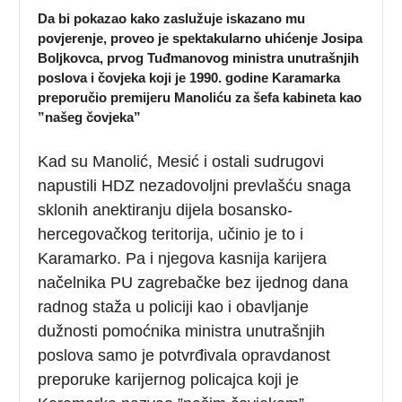
Da bi pokazao kako zaslužuje iskazano mu
povjerenje, proveo je spektakularno uhićenje Josipa
Boljkovca, prvog Tuđmanovog ministra unutrašnjih
poslova i čovjeka koji je 1990. godine Karamarka
preporučio premijeru Manoliću za šefa kabineta kao
”našeg čovjeka”
Kad su Manolić, Mesić i ostali sudrugovi
napustili HDZ nezadovoljni prevlašću snaga
sklonih anektiranju dijela bosansko-
hercegovačkog teritorija, učinio je to i
Karamarko. Pa i njegova kasnija karijera
načelnika PU zagrebačke bez ijednog dana
radnog staža u policiji kao i obavljanje
dužnosti pomoćnika ministra unutrašnjih
poslova samo je potvrđivala opravdanost
preporuke karijernog policajca koji je