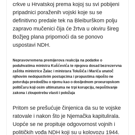
crkve u Hrvatskoj prema kojoj su svi pobijeni
pripadnici poraženih vojski koje su se
definitivno predale tek na Bleiburškom polju
zapravo mučenici čija će žrtva u okviru šireg
Božjeg plana pripomoći da se ponovo
uspostavi NDH.
Nepravovremena premijerova reakcija na podatke o
poduhvatima ministra Kušćevića te njegova dosad bezrezervna
zaštita ministrice Žalac i ministara Tolušića i Marića unatoč
njihovim nedopustivim postupcima i propustima nipošto ne
potvrđuju predodžbu o njemu kao o dosljednom proeuropskom
političaru koji osim ultimatuma ne trpi korupciju, nepoštivanje
zakona i zloupotrebu vlasti i položaja
Pritom se prešućuje činjenica da su te vojske
ratovale i nakon što je Njemačka kapitulirala.
Uopće se ne propituje odgovornost vojnih i
političkih vođa NDH koji su u kolovozu 1944.