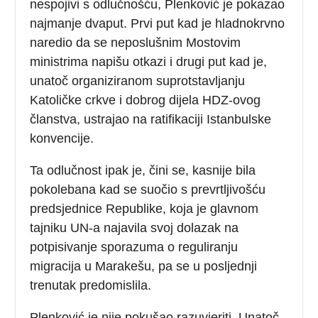
nespojivi s odlučnošću, Plenković je pokazao
najmanje dvaput. Prvi put kad je hladnokrvno
naredio da se neposlušnim Mostovim
ministrima napišu otkazi i drugi put kad je,
unatoč organiziranom suprotstavljanju
Katoličke crkve i dobrog dijela HDZ-ovog
članstva, ustrajao na ratifikaciji Istanbulske
konvencije.
Ta odlučnost ipak je, čini se, kasnije bila
pokolebana kad se suočio s prevrtljivošću
predsjednice Republike, koja je glavnom
tajniku UN-a najavila svoj dolazak na
potpisivanje sporazuma o reguliranju
migracija u Marakešu, pa se u posljednji
trenutak predomislila.
Plenković je nije pokušao razuvjeriti. Unatoč