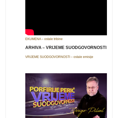
EKUMENA – ostale tribine
ARHIVA – VRIJEME SUODGOVORNOSTI
VRIJEME SUODGOVORNOSTI – ostale emisije