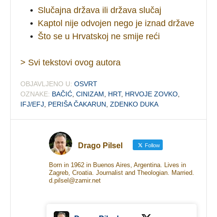
•
Slučajna država ili država slučaj
•
Kaptol nije odvojen nego je iznad države
•
Što se u Hrvatskoj ne smije reći
> Svi tekstovi ovog autora
OBJAVLJENO U:
OSVRT
OZNAKE:
BAČIĆ
,
CINIZAM
,
HRT
,
HRVOJE ZOVKO
,
IFJ/EFJ
,
PERIŠA ČAKARUN
,
ZDENKO DUKA
Drago Pilsel
Follow
Born in 1962 in Buenos Aires, Argentina. Lives in
Zagreb, Croatia. Journalist and Theologian. Married.
d.pilsel@zamir.net