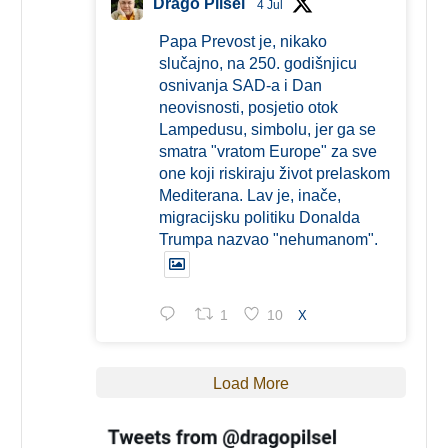
Drago Pilsel
4 Jul
Papa Prevost je, nikako
slučajno, na 250. godišnjicu
osnivanja SAD-a i Dan
neovisnosti, posjetio otok
Lampedusu, simbolu, jer ga se
smatra "vratom Europe" za sve
one koji riskiraju život prelaskom
Mediterana. Lav je, inače,
migracijsku politiku Donalda
Trumpa nazvao "nehumanom".
1
10
X
Load More