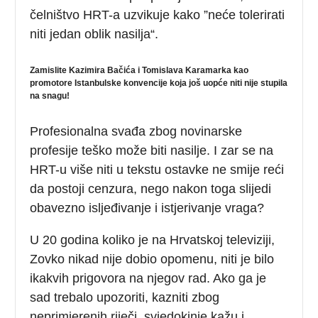
čelništvo HRT-a uzvikuje kako ”neće tolerirati
niti jedan oblik nasilja“.
Zamislite Kazimira Bačića i Tomislava Karamarka kao
promotore Istanbulske konvencije koja još uopće niti nije stupila
na snagu!
Profesionalna svađa zbog novinarske
profesije teško može biti nasilje. I zar se na
HRT-u više niti u tekstu ostavke ne smije reći
da postoji cenzura, nego nakon toga slijedi
obavezno isljeđivanje i istjerivanje vraga?
U 20 godina koliko je na Hrvatskoj televiziji,
Zovko nikad nije dobio opomenu, niti je bilo
ikakvih prigovora na njegov rad. Ako ga je
sad trebalo upozoriti, kazniti zbog
neprimjerenih riječi, svjedokinje kažu i