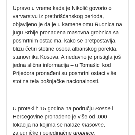
Upravo u vreme kada je Nikolić govorio o
varvarstvu iz prethrišćanskog perioda,
objavljeno je da je u kamenelomu Rudnica na
jugu Srbije pronađena masovna grobnica sa
posmrtnim ostacima, kako se pretpostavlja,
blizu četiri stotine osoba albanskog porekla,
stanovnika Kosova. A nedavno je pristigla još
jedna slična informacija – u Tomašici kod
Prijedora pronađeni su posmrtni ostaci više
stotina tela bošnjačke nacionalnosti.
U proteklih 15 godina na području
Bosne
i
Hercegovine pronađeno je više od .000
lokacija na kojima se nalaze
masovne
,
zajedničke i pojedinačne
grobnice
.