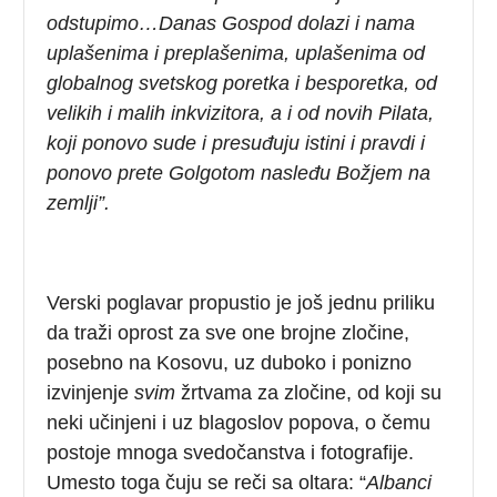
odstupimo…D
anas Gospod dolazi i nama
uplašenima i preplašenima, uplašenima od
globalnog svetskog poretka i besporetka, od
velikih i malih inkvizitora, a i od novih Pilata,
koji ponovo sude i presuđuju istini i pravdi i
ponovo prete Golgotom nasleđu Božjem na
zemlji”.
Verski poglavar propustio je još jednu priliku
da traži oprost za sve one brojne zločine,
posebno na Kosovu, uz duboko i ponizno
izvinjenje
svim
žrtvama za zločine, od koji su
neki učinjeni i uz blagoslov popova, o čemu
postoje mnoga svedočanstva i fotografije.
Umesto toga čuju se reči sa oltara: “
Albanci