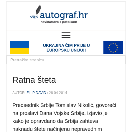
autograf.hr
novinarstvo s potpisom
UKRAJINA ČIM PRIJE U
EUROPSKU UNIJU!!
Ratna šteta
AUTOR:
FILIP DAVID
/ 28.04.2014.
Predsednik Srbije Tomislav Nikolić, govoreći
na proslavi Dana Vojske Srbije, izjavio je
kako je opravdano da Srbija zahteva
naknadu štete načinjenu nepravednim