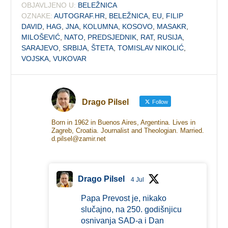
OBJAVLJENO U:
BELEŽNICA
OZNAKE:
AUTOGRAF.HR
,
BELEŽNICA
,
EU
,
FILIP
DAVID
,
HAG
,
JNA
,
KOLUMNA
,
KOSOVO
,
MASAKR
,
MILOŠEVIĆ
,
NATO
,
PREDSJEDNIK
,
RAT
,
RUSIJA
,
SARAJEVO
,
SRBIJA
,
ŠTETA
,
TOMISLAV NIKOLIĆ
,
VOJSKA
,
VUKOVAR
Drago Pilsel
Follow
Born in 1962 in Buenos Aires, Argentina. Lives in
Zagreb, Croatia. Journalist and Theologian. Married.
d.pilsel@zamir.net
Drago Pilsel
4 Jul
Papa Prevost je, nikako
slučajno, na 250. godišnjicu
osnivanja SAD-a i Dan