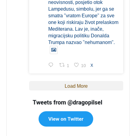
neovisnosti, posjetio otok
Lampedusu, simbolu, jer ga se
smatra "vratom Europe" za sve
one koji riskiraju život prelaskom
Mediterana. Lav je, inače,
migracijsku politiku Donalda
Trumpa nazvao "nehumanom".
1
10
X
Load More