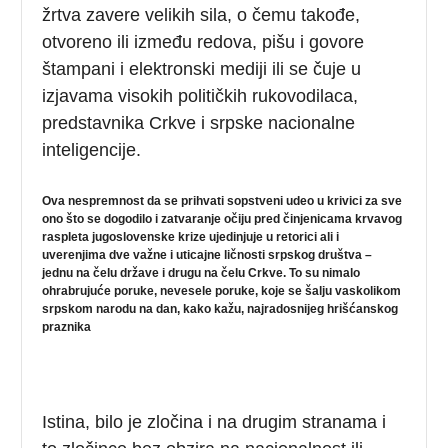
žrtva zavere velikih sila, o čemu takođe,
otvoreno ili između redova, pišu i govore
štampani i elektronski mediji ili se čuje u
izjavama visokih političkih rukovodilaca,
predstavnika Crkve i srpske nacionalne
inteligencije.
Ova nespremnost da se prihvati sopstveni udeo u krivici za sve
ono što se dogodilo i zatvaranje očiju pred činjenicama krvavog
raspleta jugoslovenske krize ujedinjuje u retorici ali i
uverenjima dve važne i uticajne ličnosti srpskog društva –
jednu na čelu države i drugu na čelu Crkve.
To su nimalo
ohrabrujuće poruke, nevesele poruke, koje se šalju vaskolikom
srpskom narodu na dan, kako kažu, najradosnijeg hrišćanskog
praznika
Istina, bilo je zločina i na drugim stranama i