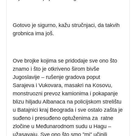
Gotovo je sigurno, kažu stručnjaci, da takvih
grobnica ima još.
Ove brojke kojima se pridodaje sve ono što
znamo i što je otkriveno širom bivše
Jugoslavije – rušenje gradova poput
Sarajeva i Vukovara, masakri na Kosovu,
monstruozni prevoz kamionima i pokapanje
blizu hiljadu Albanaca na policijskom strelištu
u Batajnici kraj Beograda i sve ostalo zašta je
suđeno i presuđeno optuženima za ratne
zločine u Međunarodnom sudu u Hagu –
užasavaju. Sve ono što smo ”mi” učinili