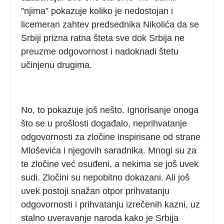
”njima” pokazuje koliko je nedostojan i
licemeran zahtev predsednika Nikolića da se
Srbiji prizna ratna šteta sve dok Srbija ne
preuzme odgovornost i nadoknadi štetu
učinjenu drugima.
No, to pokazuje još nešto. Ignorisanje onoga
što se u prošlosti događalo, neprihvatanje
odgovornosti za zločine inspirisane od strane
Mloševića i njegovih saradnika. Mnogi su za
te zločine već osuđeni, a nekima se još uvek
sudi. Zločini su nepobitno dokazani. Ali još
uvek postoji snažan otpor prihvatanju
odgovornosti i prihvatanju izrečenih kazni, uz
stalno uveravanje naroda kako je Srbija