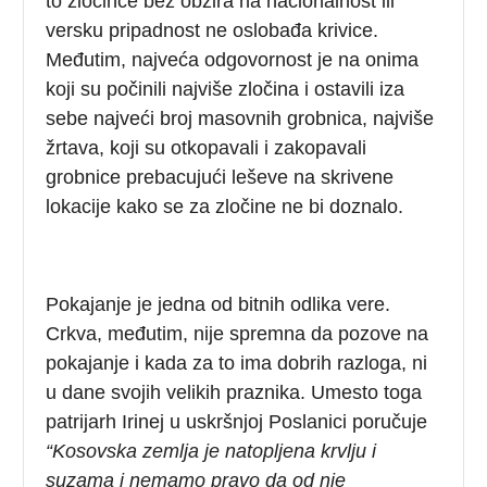
to zločince bez obzira na nacionalnost ili
versku pripadnost ne oslobađa krivice.
Međutim, najveća odgovornost je na onima
koji su počinili najviše zločina i ostavili iza
sebe najveći broj masovnih grobnica, najviše
žrtava, koji su otkopavali i zakopavali
grobnice prebacujući leševe na skrivene
lokacije kako se za zločine ne bi doznalo.
Pokajanje je jedna od bitnih odlika vere.
Crkva, međutim, nije spremna da pozove na
pokajanje i kada za to ima dobrih razloga, ni
u dane svojih velikih praznika. Umesto toga
patrijarh Irinej u uskršnjoj Poslanici poručuje
“
Kosovska zemlja je natopljena krvlju i
suzama i nemamo pravo da od nje