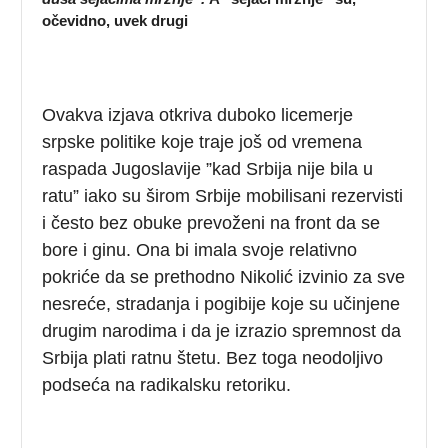
očevidno, uvek drugi
Ovakva izjava otkriva duboko licemerje
srpske politike koje traje još od vremena
raspada Jugoslavije ”kad Srbija nije bila u
ratu” iako su širom Srbije mobilisani rezervisti
i često bez obuke prevoženi na front da se
bore i ginu. Ona bi imala svoje relativno
pokriće da se prethodno Nikolić izvinio za sve
nesreće, stradanja i pogibije koje su učinjene
drugim narodima i da je izrazio spremnost da
Srbija plati ratnu štetu. Bez toga neodoljivo
podseća na radikalsku retoriku.