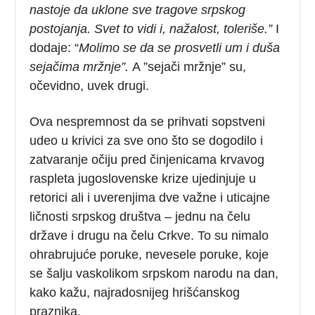
nastoje da uklone sve tragove srpskog
postojanja. Svet to vidi i, nažalost, toleriše.”
I
dodaje: “
Molimo se da se prosvetli um i duša
sejačima mržnje”.
A ”sejači mržnje” su,
očevidno, uvek drugi.
Ova nespremnost da se prihvati sopstveni
udeo u krivici za sve ono što se dogodilo i
zatvaranje očiju pred činjenicama krvavog
raspleta jugoslovenske krize ujedinjuje u
retorici ali i uverenjima dve važne i uticajne
ličnosti srpskog društva – jednu na čelu
države i drugu na čelu Crkve. To su nimalo
ohrabrujuće poruke, nevesele poruke, koje
se šalju vaskolikom srpskom narodu na dan,
kako kažu, najradosnijeg hrišćanskog
praznika.