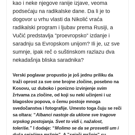
kao i neke njegove ranije izjave, veoma
podsećaju na radikalske dane. Da li je to
dogovor u vrhu vlasti da Nikolić vraća
radikalski program i ljubav prema Rusiji, a
Vučić predstavlja ”proevropsko” izdanje i
saradnju sa Evropskom unijom? Ili je, uz sve
sumnje, ipak reč o suštinskom razlazu dva
nekadašnja bliska saradnika?
Verski poglavar propustio je još jednu priliku da
traži oprost za sve one brojne zločine, posebno na
Kosovu, uz duboko i ponizno izvinjenje
svim
žrtvama za zločine, od koji su neki učinjeni i uz
blagoslov popova, o čemu postoje mnoga
svedočanstva i fotografije. Umesto toga čuju se reči
sa oltara: “
Albanci nastoje da uklone sve tragove
srpskog postojanja. Svet to vidi i, nažalost,
toleriše.”
I dodaje: “
Molimo se da se prosvetli um i
duša sejačima mržnje”.
A ”sejači mržnje” su,