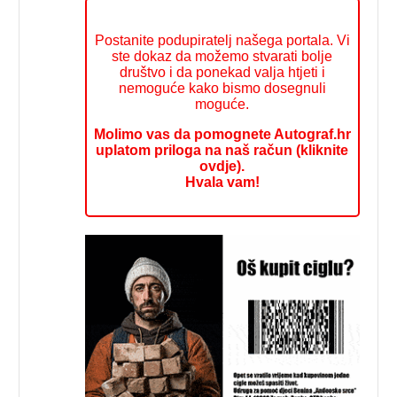
Postanite podupiratelj našega portala. Vi
ste dokaz da možemo stvarati bolje
društvo i da ponekad valja htjeti i
nemoguće kako bismo dosegnuli
moguće.
Molimo vas da pomognete Autograf.hr
uplatom priloga na naš račun (kliknite
ovdje).
Hvala vam!