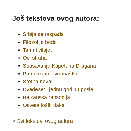
Još tekstova ovog autora:
•
Srbija se raspada
•
Filozofija bede
•
Tamni vilajet
•
Oči straha
•
Spasavanje Kapetana Dragana
•
Patriotizam i siromaštvo
•
Sretna nova!
•
Dvadeset i jednu godinu posle
•
Balkanska rapsodija
•
Osveta loših đaka
> Svi tekstovi ovog autora