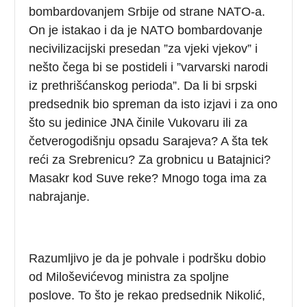
bombardovanjem Srbije od strane NATO-a.
On je istakao i da je NATO bombardovanje
necivilizacijski presedan ”za vjeki vjekov” i
nešto čega bi se postideli i ”varvarski narodi
iz prethrišćanskog perioda”. Da li bi srpski
predsednik bio spreman da isto izjavi i za ono
što su jedinice JNA činile Vukovaru ili za
četverogodišnju opsadu Sarajeva? A šta tek
reći za Srebrenicu? Za grobnicu u Batajnici?
Masakr kod Suve reke? Mnogo toga ima za
nabrajanje.
Razumljivo je da je pohvale i podršku dobio
od Miloševićevog ministra za spoljne
poslove. To što je rekao predsednik Nikolić,